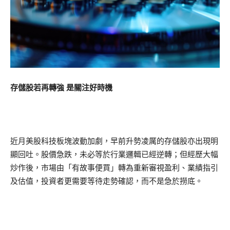
存儲股若再轉強 是關注好時機
近月美股科技板塊波動加劇，早前升勢凌厲的存儲股亦出現明
顯回吐。股價急跌，未必等於行業邏輯已經逆轉；但經歷大幅
炒作後，市場由「有故事便買」轉為重新審視盈利、業績指引
及估值，投資者更需要等待走勢確認，而不是急於撈底。