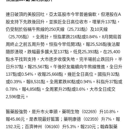
連日破頂的美股回吐，亞太區股市今早普遍偏軟，但港股在A
股支持下先跌後回升，並挨近全日高位收市，埋單升137點，
仍受制於俗稱牛熊線的250天線（25,733點）及10天線
（25,705點）。全周計，恒指累跌216點或0.84%，8月開局首
周終止之前五周升勢。恒指今早低開3點，報25,526點後沽壓
隨即湧現，跌幅最多擴大至137點，低見25,393點，在25,400
點水平找到支持，大市逐步收復失地，完半場前止跌回升，半
日升37點，報25,567點。午後好友繼續向牛熊線推進，全日升
137點或0.54%，收報25,668點，幾近全日高位。國指升32點
或0.39%，報8,531點。全周累跌80點或0.94%。科指升37點或
0.78%，報4,858點。全周累升29點或0.6%，大市全日成交
2,596億元。
醫藥股強勢，是升市火車頭，藥明生物（02269）升10.8%，
報45.86元，是表現最好藍籌；藥明康德（02359）升7%，報
192.3元；百濟神州（06160）升5.3%，報210元；翰森製藥