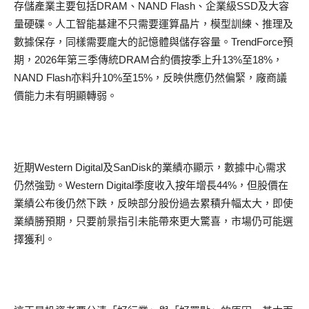
存儲產業主要包括DRAM、NAND Flash、企業級SSD及大容
量硬碟。人工智能基建不只需要運算晶片，模型訓練、推理及
數據保存，同樣需要龐大的記憶體與儲存容量。TrendForce預
期，2026年第三季傳統DRAM合約價按季上升13%至18%，
NAND Flash亦料升10%至15%，反映供應仍然偏緊，廠商議
價能力未有明顯轉弱。
近期Western Digital及SanDisk的業績亦顯示，數據中心需求
仍然強勁。Western Digital季度收入按年增長44%，但股價在
業績公布後仍然下跌，反映部分股份過去累積升幅太大，即使
業績勝預期，只要前景指引未能帶來更大驚喜，市場仍可能選
擇獲利。