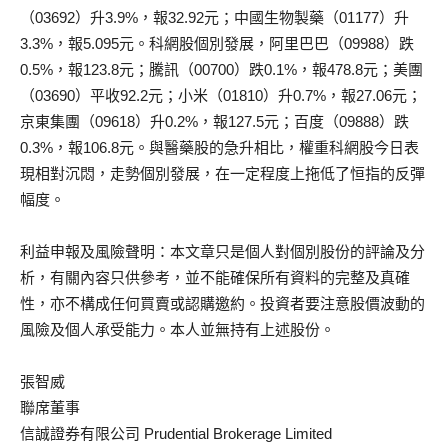
（03692）升3.9%，報32.92元；中國生物製藥（01177）升
3.3%，報5.095元。科網股個別發展，阿里巴巴（09988）跌
0.5%，報123.8元；騰訊（00700）跌0.1%，報478.8元；美團
（03690）平收92.2元；小米（01810）升0.7%，報27.06元；
京東集團（09618）升0.2%，報127.5元；百度（09888）跌
0.3%，報106.8元。與醫藥股的急升相比，權重科網股今日表
現相對沉悶，走勢個別發展，在一定程度上拖低了恒指的反彈
幅度。
利益申報及風險聲明：本文章只是個人對個別股份的評論及分
析，有關內容只供參考，並不能確保所有資料的完整及真確
性，亦不構成任何買賣或認購邀約。投資者要注意股價波動的
風險及個人承受能力。本人並無持有上述股份。
張智威
聯席董事
信誠證券有限公司 Prudential Brokerage Limited