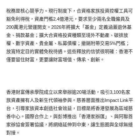
稅務是核心競爭力。現行制度下，合資格家族投資控權工具可
豁免利得稅，資產門檻2.4億港元，要求至少兩名全職僱員及
200萬港元營運開支。2026年將擴大「基金」定義涵蓋退休基
金、捐款基金；擴大合資格投資種類至境外不動產、碳排放
權、數字資產、貴金屬、私募債權；撤銷附帶交易5%門檻；
放寬特定目的實體免稅待遇。這些釋放的信號很明確：香港不
僅要留住財富，更要讓財富增值、傳承、創新。
香港財富傳承學院成立以來舉辦逾20場活動，吸引3,100名家
族資產擁有人及新生代領袖參與。慈善層面推出Impact Link平
台，引導家族資本創造社會效益，目標是將香港發展為區域慈
善中心。國際合作上，與彭博推出「香港家辦匯」、與阿聯酋
家辦協會簽署協議，將網絡延伸到中東，讓生態圈與全球無縫
對接。