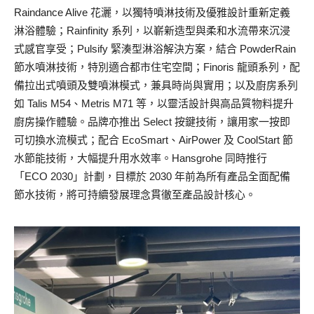
Raindance Alive 花灑，以獨特噴淋技術及優雅設計重新定義
淋浴體驗；Rainfinity 系列，以嶄新造型與柔和水流帶來沉浸
式感官享受；Pulsify 緊湊型淋浴解決方案，結合 PowderRain
節水噴淋技術，特別適合都市住宅空間；Finoris 龍頭系列，配
備拉出式噴頭及雙噴淋模式，兼具時尚與實用；以及廚房系列
如 Talis M54、Metris M71 等，以靈活設計與高品質物料提升
廚房操作體驗。品牌亦推出 Select 按鍵技術，讓用家一按即
可切換水流模式；配合 EcoSmart、AirPower 及 CoolStart 節
水節能技術，大幅提升用水效率。Hansgrohe 同時推行
「ECO 2030」計劃，目標於 2030 年前為所有產品全面配備
節水技術，將可持續發展理念貫徹至產品設計核心。