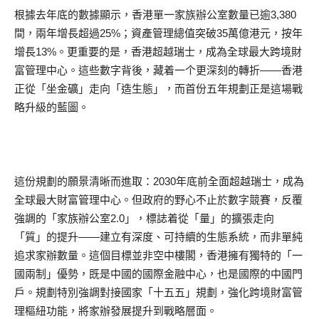
根據去年底的數據顯示，香港單一家族辦公室數量已逾3,380
間，兩年增長超過25%；資產管理總值突破35萬億港元，按年
增長13%。更重要的是，香港超越瑞士，成為全球最大跨境財
富管理中心。這些數字背後，藏着一个更深刻的轉折——香港
正從「坐金礦」走向「造生態」，而首份五年規劃正是這場戰
略升級的藍圖。
這份規劃的願景清晰而進取：2030年底前全面超越瑞士，成為
全球最大財富管理中心。但政府的野心不止於數字競賽，反覆
強調的「家族辦公室2.0」，標誌着從「量」的擴張走向
「質」的提升——建立有深度、可持續的生態系統，而非單純
追求家辦數量。這個目標並非空中樓閣，香港擁有獨特的「一
國兩制」優勢，既是中國的國際金融中心，也是國際的中國門
戶。規劃特別強調對接國家「十五五」規劃，強化跨境財富管
理樞紐功能，將家辦發展提升到戰略層面。