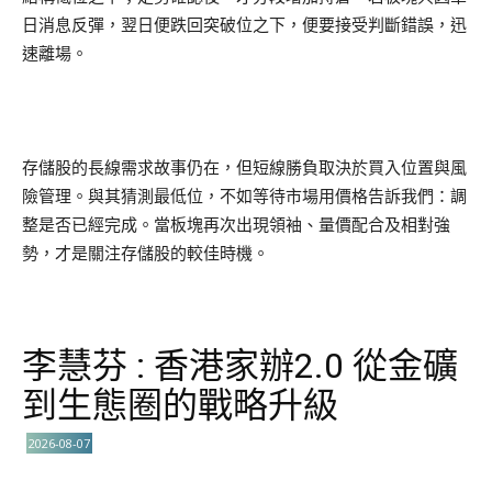
日消息反彈，翌日便跌回突破位之下，便要接受判斷錯誤，迅
速離場。
存儲股的長線需求故事仍在，但短線勝負取決於買入位置與風
險管理。與其猜測最低位，不如等待市場用價格告訴我們：調
整是否已經完成。當板塊再次出現領袖、量價配合及相對強
勢，才是關注存儲股的較佳時機。
李慧芬 : 香港家辦2.0 從金礦
到生態圈的戰略升級
2026-08-07