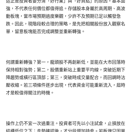
這正是投資者要分清「好行業」與「好買點」的原因。基本面
強，不代表任何價位都值得追。存儲股本身屬於高周期、高波
動板塊，當市場預期過度樂觀，少許不及預期已足以觸發急
跌。因此，現階段較合理的策略，是先把相關股份放入觀察名
單，留意板塊能否完成調整並重新轉強。
何謂重新轉強？第一，龍頭股不再創新低，並能在大市回落時
保持相對強勢；第二，股價重新站上重要平均線，突破近期下
降趨勢或橫行區頂部；第三，突破時成交量配合，而回調時沽
壓收縮。若三項條件逐步出現，代表資金可能重新流入，屆時
才是較值得關注的時機。
操作上仍不宜一次過重注。投資者可先以小注試倉，止損放在
結構低位之下；走勢確認後，才分段增加持倉。若板塊只因單