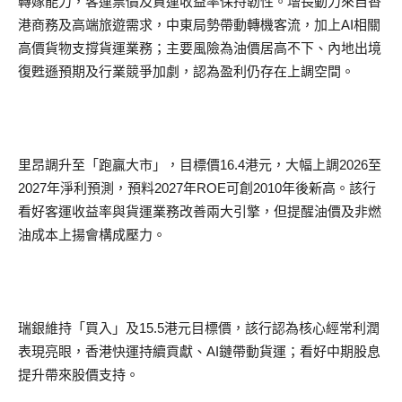
轉嫁能力，客運票價及貨運收益率保持韌性。增長動力來自香
港商務及高端旅遊需求，中東局勢帶動轉機客流，加上AI相關
高價貨物支撐貨運業務；主要風險為油價居高不下、內地出境
復甦遜預期及行業競爭加劇，認為盈利仍存在上調空間。
里昂調升至「跑贏大市」，目標價16.4港元，大幅上調2026至
2027年淨利預測，預料2027年ROE可創2010年後新高。該行
看好客運收益率與貨運業務改善兩大引擎，但提醒油價及非燃
油成本上揚會構成壓力。
瑞銀維持「買入」及15.5港元目標價，該行認為核心經常利潤
表現亮眼，香港快運持續貢獻、AI鏈帶動貨運；看好中期股息
提升帶來股價支持。