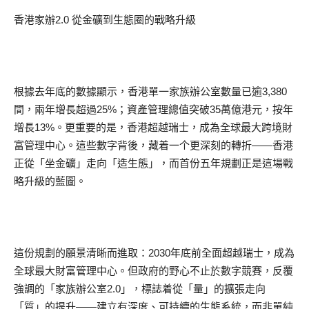
香港家辦2.0 從金礦到生態圈的戰略升級
根據去年底的數據顯示，香港單一家族辦公室數量已逾3,380
間，兩年增長超過25%；資產管理總值突破35萬億港元，按年
增長13%。更重要的是，香港超越瑞士，成為全球最大跨境財
富管理中心。這些數字背後，藏着一个更深刻的轉折——香港
正從「坐金礦」走向「造生態」，而首份五年規劃正是這場戰
略升級的藍圖。
這份規劃的願景清晰而進取：2030年底前全面超越瑞士，成為
全球最大財富管理中心。但政府的野心不止於數字競賽，反覆
強調的「家族辦公室2.0」，標誌着從「量」的擴張走向
「質」的提升——建立有深度、可持續的生態系統，而非單純