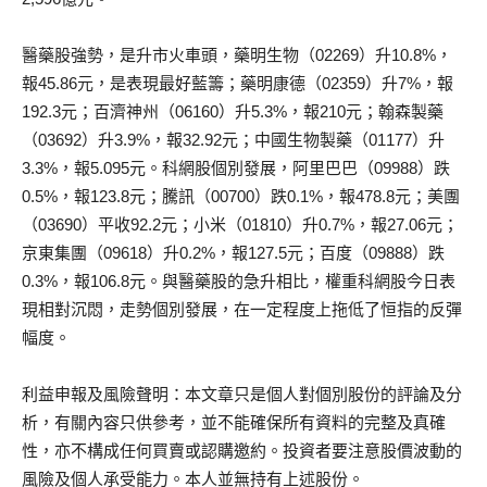
醫藥股強勢，是升市火車頭，藥明生物（02269）升10.8%，
報45.86元，是表現最好藍籌；藥明康德（02359）升7%，報
192.3元；百濟神州（06160）升5.3%，報210元；翰森製藥
（03692）升3.9%，報32.92元；中國生物製藥（01177）升
3.3%，報5.095元。科網股個別發展，阿里巴巴（09988）跌
0.5%，報123.8元；騰訊（00700）跌0.1%，報478.8元；美團
（03690）平收92.2元；小米（01810）升0.7%，報27.06元；
京東集團（09618）升0.2%，報127.5元；百度（09888）跌
0.3%，報106.8元。與醫藥股的急升相比，權重科網股今日表
現相對沉悶，走勢個別發展，在一定程度上拖低了恒指的反彈
幅度。
利益申報及風險聲明：本文章只是個人對個別股份的評論及分
析，有關內容只供參考，並不能確保所有資料的完整及真確
性，亦不構成任何買賣或認購邀約。投資者要注意股價波動的
風險及個人承受能力。本人並無持有上述股份。