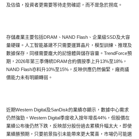
及估值，投資者更需要等待走勢確認，而不是急於撈底。
存儲產業主要包括DRAM、NAND Flash、企業級SSD及大容
量硬碟。人工智能基建不只需要運算晶片，模型訓練、推理及
數據保存，同樣需要龐大的記憶體與儲存容量。TrendForce預
期，2026年第三季傳統DRAM合約價按季上升13%至18%，
NAND Flash亦料升10%至15%，反映供應仍然偏緊，廠商議
價能力未有明顯轉弱。
近期Western Digital及SanDisk的業績亦顯示，數據中心需求
仍然強勁。Western Digital季度收入按年增長44%，但股價在
業績公布後仍然下跌，反映部分股份過去累積升幅太大，即使
業績勝預期，只要前景指引未能帶來更大驚喜，市場仍可能選