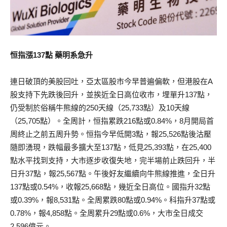
恒指漲137點 藥明系急升
連日破頂的美股回吐，亞太區股市今早普遍偏軟，但港股在A
股支持下先跌後回升，並挨近全日高位收市，埋單升137點，
仍受制於俗稱牛熊線的250天線（25,733點）及10天線
（25,705點）。全周計，恒指累跌216點或0.84%，8月開局首
周終止之前五周升勢。恒指今早低開3點，報25,526點後沽壓
隨即湧現，跌幅最多擴大至137點，低見25,393點，在25,400
點水平找到支持，大市逐步收復失地，完半場前止跌回升，半
日升37點，報25,567點。午後好友繼續向牛熊線推進，全日升
137點或0.54%，收報25,668點，幾近全日高位。國指升32點
或0.39%，報8,531點。全周累跌80點或0.94%。科指升37點或
0.78%，報4,858點。全周累升29點或0.6%，大市全日成交
2,596億元。