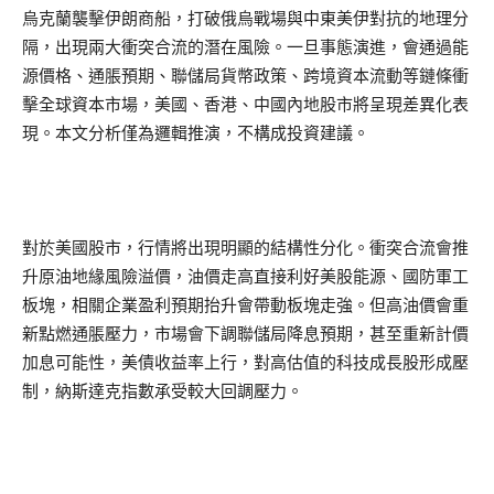
烏克蘭襲擊伊朗商船，打破俄烏戰場與中東美伊對抗的地理分
隔，出現兩大衝突合流的潛在風險。一旦事態演進，會通過能
源價格、通脹預期、聯儲局貨幣政策、跨境資本流動等鏈條衝
擊全球資本市場，美國、香港、中國內地股市將呈現差異化表
現。本文分析僅為邏輯推演，不構成投資建議。
對於美國股市，行情將出現明顯的結構性分化。衝突合流會推
升原油地緣風險溢價，油價走高直接利好美股能源、國防軍工
板塊，相關企業盈利預期抬升會帶動板塊走強。但高油價會重
新點燃通脹壓力，市場會下調聯儲局降息預期，甚至重新計價
加息可能性，美債收益率上行，對高估值的科技成長股形成壓
制，納斯達克指數承受較大回調壓力。