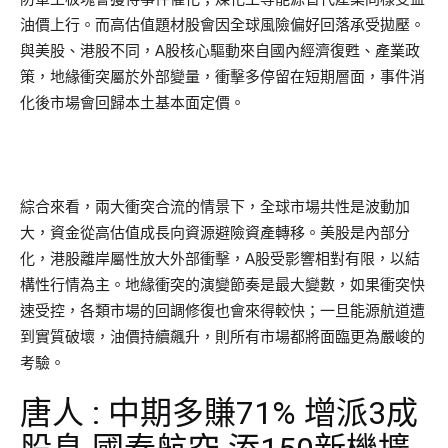
油價上行。而高估值題材股會因全球風險偏好回落承受拋壓。
與美股、港股不同，A股核心驅動來自國內經濟復甦、產業政
策，地緣衝突屬於外部變量，衝擊多停留在短期層面，事件消
化後市場會回歸本土基本面定價。
綜合來看，兩大衝突合流的情景下，全球市場共性是波動加
大，資金從高估值成長向資源避險資產轉移。美股是內部分
化，港股離岸屬性放大外部衝擊，A股受影響相對有限，以結
構性行情為主。地緣衝突的演變節奏是最大變數，如果衝突快
速受控，各類市場的回調修復也會來得較快；一旦能源航道遭
到實質破壞，油價持續飆升，則所有市場都將面臨更為嚴峻的
考驗。
唐人 : 中期多賺71% 增派3成