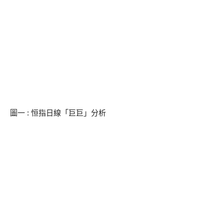
圖一 : 恒指日線「巨巨」分析