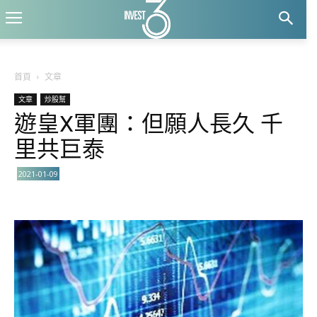
首頁
文章
文章
炒股幫
遊皇X軍團：但願人長久 千
里共巨泰
2021-01-09