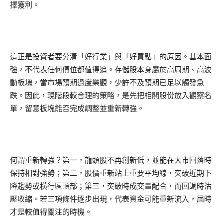
擇獲利。
這正是投資者要分清「好行業」與「好買點」的原因。基本面
強，不代表任何價位都值得追。存儲股本身屬於高周期、高波
動板塊，當市場預期過度樂觀，少許不及預期已足以觸發急
跌。因此，現階段較合理的策略，是先把相關股份放入觀察名
單，留意板塊能否完成調整並重新轉強。
何謂重新轉強？第一，龍頭股不再創新低，並能在大市回落時
保持相對強勢；第二，股價重新站上重要平均線，突破近期下
降趨勢或橫行區頂部；第三，突破時成交量配合，而回調時沽
壓收縮。若三項條件逐步出現，代表資金可能重新流入，屆時
才是較值得關注的時機。