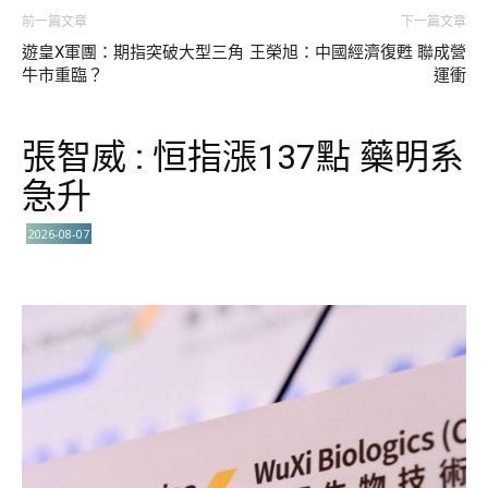
前一篇文章
下一篇文章
遊皇X軍團：期指突破大型三角
王榮旭：中國經濟復甦 聯成營
牛市重臨？
運衝
張智威 : 恒指漲137點 藥明系
急升
2026-08-07