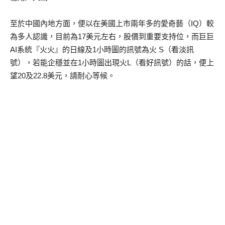
至於中國內地方面，便以在美國上市兩年多的愛奇藝（IQ）較
為多人認識，目前為17美元左右，股價到重要支持位，而巨巨
AI系統『火火』的日線及1小時圖的訊號為火 S（看淡訊
號），若能企穩並在1小時圖出現火L（看好訊號）的話，便上
望20及22.8美元，請耐心等候。