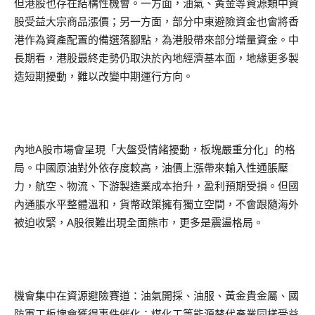
但港股也存在結構性機會。一方面，油氣、黃金等資源類中資
股受益大宗商品漲價；另一方面，部分中東避險資金也會將香
港作為資產配置的備選落腳點，為港股帶來部分增量資金。中
長期看，港股最終走勢仍取決於內地經濟基本面，地緣更多製
造短期擾動，難以改變中期運行方向。
內地A股市場會呈現「大盤受情緒擾動，板塊嚴重分化」的格
局。中國原油對外依存度較高，油價上漲帶來輸入性通脹壓
力，航空、物流、下游製造業成本抬升，盈利預期受損。但國
內通脹水平整體溫和，貨幣政策擁有獨立空間，不會跟隨海外
被迫收緊，A股很難出現全面熊市，更多是震盪格局。
機會集中在資源避險賽道：油氣開採、油服、黃金貴金屬、國
防軍工板塊會獲得事件催化；煤化工等能源替代產業同樣受益