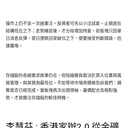
操作上仍不宜一次過重注。投資者可先以小注試倉，止損放在
結構低位之下；走勢確認後，才分段增加持倉。若板塊只因單
日消息反彈，翌日便跌回突破位之下，便要接受判斷錯誤，迅
速離場。
存儲股的長線需求故事仍在，但短線勝負取決於買入位置與風
險管理。與其猜測最低位，不如等待市場用價格告訴我們：調
整是否已經完成。當板塊再次出現領袖、量價配合及相對強
勢，才是關注存儲股的較佳時機。
李慧芬 : 香港家辦2.0 從金礦