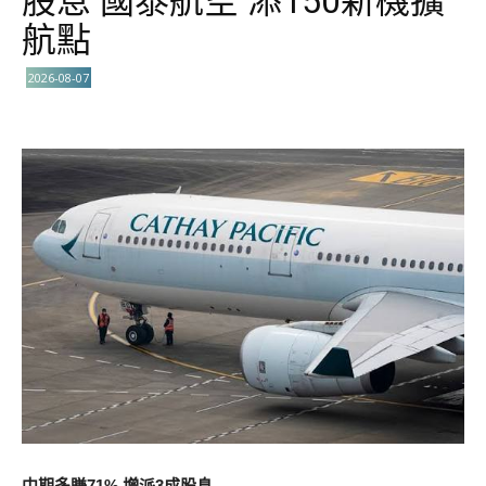
股息 國泰航空 添150新機擴
航點
2026-08-07
中期多賺71% 增派3成股息