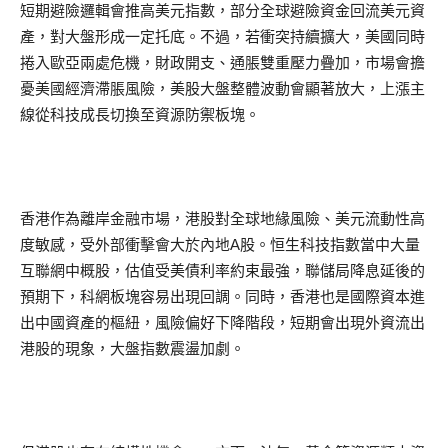
短期避險邏輯會推高美元指數，部分全球避險資金回流美元資
產，對大盤形成一定托底。不過，若衝突持續擴大，美國同時
捲入歐亞兩處危機，財政開支、通脹雙重壓力疊加，市場會擔
憂美國經濟滯脹風險，美股大盤整體波動會顯著放大，上漲主
線從科技成長切換至資源防禦板塊。
香港作為離岸金融市場，港股對全球地緣風險、美元流動性高
度敏感，受外部衝擊會大於內地A股。恒生科技指數當中大量
互聯網中概股，估值受美債利率約束最強，聯儲局降息延後的
預期下，科網板塊容易出現回調。同時，香港也是國際資本進
出中國資產的樞紐，風險偏好下降階段，短期會出現外資流出
港股的現象，大盤指數震盪加劇。