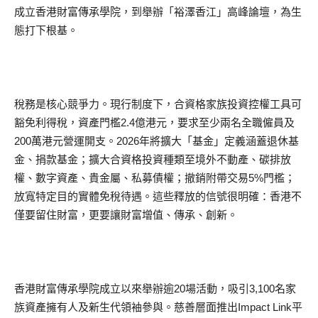
成立香港財富傳承學院，到舉辦「裕澤香江」高峰論壇，為生
態打下根基。
稅務是核心競爭力。現行制度下，合資格家族投資控權工具可
豁免利得稅，資產門檻2.4億港元，要求至少兩名全職僱員及
200萬港元營運開支。2026年將擴大「基金」定義涵蓋退休基
金、捐款基金；擴大合資格投資種類至境外不動產、碳排放
權、數字資產、貴金屬、私募債權；撤銷附帶交易5%門檻；
放寬特定目的實體免稅待遇。這些釋放的信號很明確：香港不
僅要留住財富，更要讓財富增值、傳承、創新。
香港財富傳承學院成立以來舉辦逾20場活動，吸引3,100名家
族資產擁有人及新生代領袖參與。慈善層面推出Impact Link平