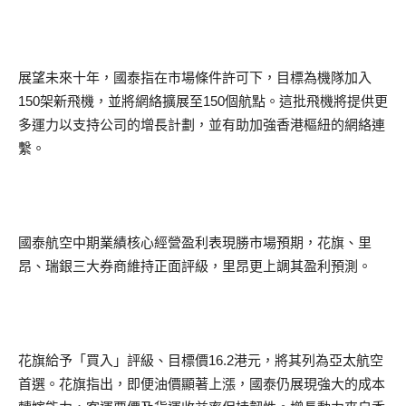
展望未來十年，國泰指在市場條件許可下，目標為機隊加入
150架新飛機，並將網絡擴展至150個航點。這批飛機將提供更
多運力以支持公司的增長計劃，並有助加強香港樞紐的網絡連
繫。
國泰航空中期業績核心經營盈利表現勝市場預期，花旗、里
昂、瑞銀三大券商維持正面評級，里昂更上調其盈利預測。
花旗給予「買入」評級、目標價16.2港元，將其列為亞太航空
首選。花旗指出，即便油價顯著上漲，國泰仍展現強大的成本