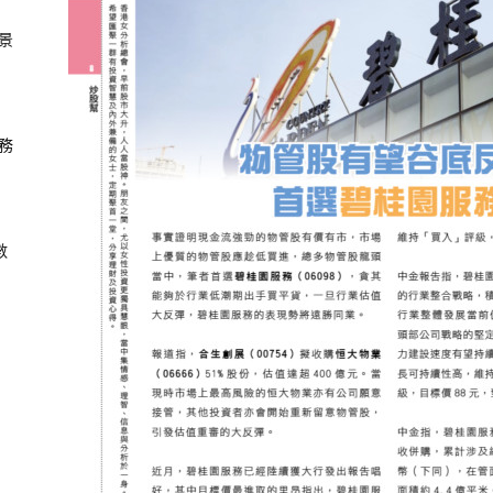
景
務
數