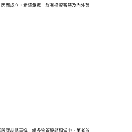
」因而成立，希望彙聚一群有投資智慧及內外兼
管股應趁低買進，總多物管股龍頭當中，筆者首