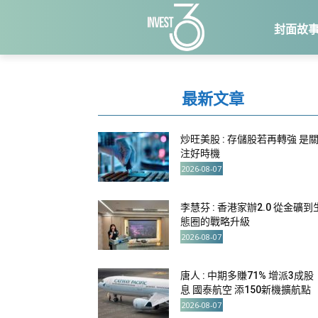
封面故
最新文章
炒旺美股 : 存儲股若再轉強 是
注好時機
2026-08-07
李慧芬 : 香港家辦2.0 從金礦到
態圈的戰略升級
2026-08-07
唐人 : 中期多賺71% 增派3成股
息 國泰航空 添150新機擴航點
2026-08-07