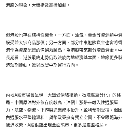
港股的現象，大盤指數震盪加劇。
但港股也存在結構性機會。一方面，油氣、黃金等資源類中資
股受益大宗商品漲價；另一方面，部分中東避險資金也會將香
港作為資產配置的備選落腳點，為港股帶來部分增量資金。中
長期看，港股最終走勢仍取決於內地經濟基本面，地緣更多製
造短期擾動，難以改變中期運行方向。
內地A股市場會呈現「大盤受情緒擾動，板塊嚴重分化」的格
局。中國原油對外依存度較高，油價上漲帶來輸入性通脹壓
力，航空、物流、下游製造業成本抬升，盈利預期受損。但國
內通脹水平整體溫和，貨幣政策擁有獨立空間，不會跟隨海外
被迫收緊，A股很難出現全面熊市，更多是震盪格局。