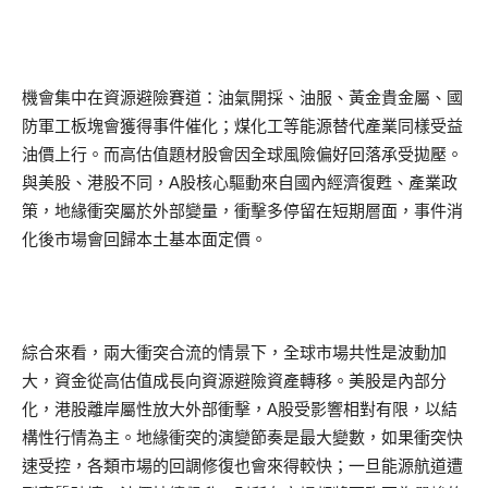
機會集中在資源避險賽道：油氣開採、油服、黃金貴金屬、國
防軍工板塊會獲得事件催化；煤化工等能源替代產業同樣受益
油價上行。而高估值題材股會因全球風險偏好回落承受拋壓。
與美股、港股不同，A股核心驅動來自國內經濟復甦、產業政
策，地緣衝突屬於外部變量，衝擊多停留在短期層面，事件消
化後市場會回歸本土基本面定價。
綜合來看，兩大衝突合流的情景下，全球市場共性是波動加
大，資金從高估值成長向資源避險資產轉移。美股是內部分
化，港股離岸屬性放大外部衝擊，A股受影響相對有限，以結
構性行情為主。地緣衝突的演變節奏是最大變數，如果衝突快
速受控，各類市場的回調修復也會來得較快；一旦能源航道遭