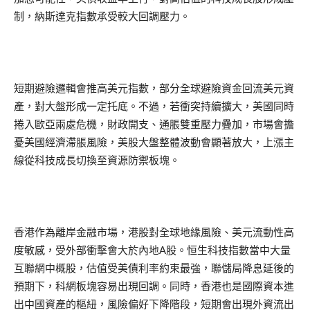
制，納斯達克指數承受較大回調壓力。
短期避險邏輯會推高美元指數，部分全球避險資金回流美元資
產，對大盤形成一定托底。不過，若衝突持續擴大，美國同時
捲入歐亞兩處危機，財政開支、通脹雙重壓力疊加，市場會擔
憂美國經濟滯脹風險，美股大盤整體波動會顯著放大，上漲主
線從科技成長切換至資源防禦板塊。
香港作為離岸金融市場，港股對全球地緣風險、美元流動性高
度敏感，受外部衝擊會大於內地A股。恒生科技指數當中大量
互聯網中概股，估值受美債利率約束最強，聯儲局降息延後的
預期下，科網板塊容易出現回調。同時，香港也是國際資本進
出中國資產的樞紐，風險偏好下降階段，短期會出現外資流出