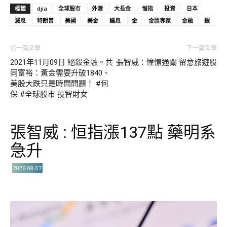
標籤
djia
全球股市
外滙
大長金
恒指
投資
日本
減息
特朗普
美國
美金
議息
金
金匯專家
金融
銀
前一篇文章
下一篇文章
2021年11月09日 絕殺金融。共
張智威：憧憬通關 留意旅遊股
同富裕：黃金需要升破1840、
美股大跌只是時間問題！ #何
保 #全球股市 投智財女
張智威 : 恒指漲137點 藥明系
急升
2026-08-07