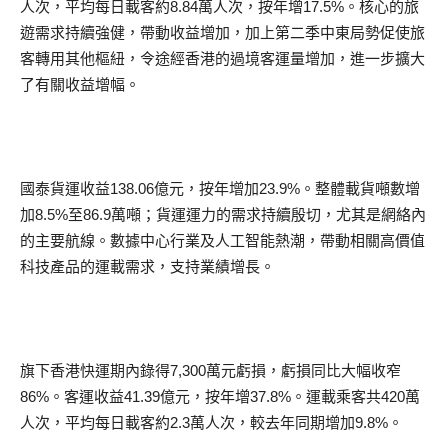
人次，平均每日載客約8.84萬人次，按年增17.5%。核心的旅
遊需求持續強健，帶動收益增加，加上第二季中東局勢促使旅
客轉用其他樞紐，令途經香港的過境客運量增加，進一步擴大
了有關收益增幅。
國泰貨運收益138.06億元，按年增加23.9%。整體載貨噸數增
加8.5%至86.9萬噸；貨運運力的需求持續殷切，尤其是網絡內
的主要航線。數據中心行業及人工智能熱潮，帶動相關高價值
科技產品的運載需求，支持業績增長。
旗下香港快運期內錄得7,300萬元虧損，虧損同比大幅收窄
86%。客運收益41.39億元，按年增37.8%。運載乘客共420萬
人次，平均每日載客約2.3萬人次，較去年同期增加9.8%。