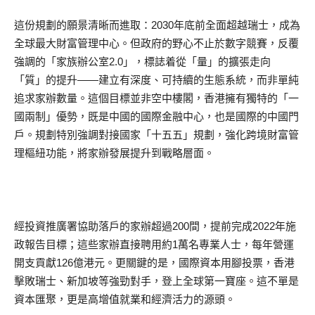
這份規劃的願景清晰而進取：2030年底前全面超越瑞士，成為
全球最大財富管理中心。但政府的野心不止於數字競賽，反覆
強調的「家族辦公室2.0」，標誌着從「量」的擴張走向
「質」的提升——建立有深度、可持續的生態系統，而非單純
追求家辦數量。這個目標並非空中樓閣，香港擁有獨特的「一
國兩制」優勢，既是中國的國際金融中心，也是國際的中國門
戶。規劃特別強調對接國家「十五五」規劃，強化跨境財富管
理樞紐功能，將家辦發展提升到戰略層面。
經投資推廣署協助落戶的家辦超過200間，提前完成2022年施
政報告目標；這些家辦直接聘用約1萬名專業人士，每年營運
開支貢獻126億港元。更關鍵的是，國際資本用腳投票，香港
擊敗瑞士、新加坡等強勁對手，登上全球第一寶座。這不單是
資本匯聚，更是高增值就業和經濟活力的源頭。