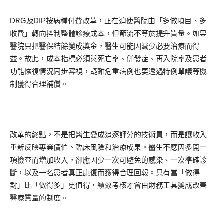
DRG及DIP按病種付費改革，正在迫使醫院由「多做項目、多
收費」轉向控制整體診療成本，但節流不等於提升質量。如果
醫院只把醫保結餘變成獎金，醫生可能因減少必要治療而得
益。故此，成本指標必須與死亡率、併發症、再入院率及患者
功能恢復情況同步審視，疑難危重病例也要透過特例單議等機
制獲得合理補償。
改革的終點，不是把醫生變成追逐評分的技術員，而是讓收入
重新反映專業價值、臨床風險和治療成果。醫生不應因多開一
項檢查而增加收入，卻應因少一次可避免的感染、一次準確診
斷，以及一名患者真正康復而獲得合理回報。只有當「做得
對」比「做得多」更值得，績效考核才會由財務工具變成改善
醫療質量的制度。