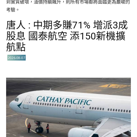
到實質破壞，油價持續飆升，則所有市場都將面臨更為嚴峻的
考驗。
唐人 : 中期多賺71% 增派3成
股息 國泰航空 添150新機擴
航點
2026-08-07