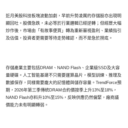
近月美股科技板塊波動加劇，早前升勢凌厲的存儲股亦出現明
顯回吐。股價急跌，未必等於行業邏輯已經逆轉；但經歷大幅
炒作後，市場由「有故事便買」轉為重新審視盈利、業績指引
及估值，投資者更需要等待走勢確認，而不是急於撈底。
存儲產業主要包括DRAM、NAND Flash、企業級SSD及大容
量硬碟。人工智能基建不只需要運算晶片，模型訓練、推理及
數據保存，同樣需要龐大的記憶體與儲存容量。TrendForce預
期，2026年第三季傳統DRAM合約價按季上升13%至18%，
NAND Flash亦料升10%至15%，反映供應仍然偏緊，廠商議
價能力未有明顯轉弱。