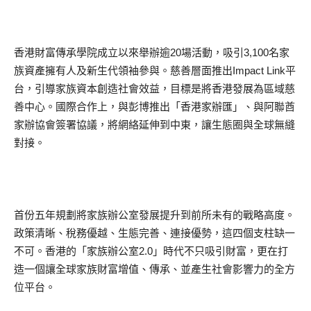
香港財富傳承學院成立以來舉辦逾20場活動，吸引3,100名家
族資產擁有人及新生代領袖參與。慈善層面推出Impact Link平
台，引導家族資本創造社會效益，目標是將香港發展為區域慈
善中心。國際合作上，與彭博推出「香港家辦匯」、與阿聯酋
家辦協會簽署協議，將網絡延伸到中東，讓生態圈與全球無縫
對接。
首份五年規劃將家族辦公室發展提升到前所未有的戰略高度。
政策清晰、稅務優越、生態完善、連接優勢，這四個支柱缺一
不可。香港的「家族辦公室2.0」時代不只吸引財富，更在打
造一個讓全球家族財富增值、傳承、並產生社會影響力的全方
位平台。