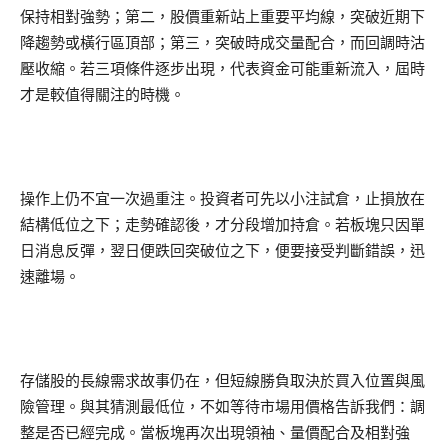
保持相對強勢；第二，股價重新站上重要平均線，突破近期下
降趨勢或橫行區頂部；第三，突破時成交量配合，而回調時沽
壓收縮。若三項條件逐步出現，代表資金可能重新流入，屆時
才是較值得關注的時機。
操作上仍不宜一次過重注。投資者可先以小注試倉，止損放在
結構低位之下；走勢確認後，才分段增加持倉。若板塊只因單
日消息反彈，翌日便跌回突破位之下，便要接受判斷錯誤，迅
速離場。
存儲股的長線需求故事仍在，但短線勝負取決於買入位置與風
險管理。與其猜測最低位，不如等待市場用價格告訴我們：調
整是否已經完成。當板塊再次出現領袖、量價配合及相對強