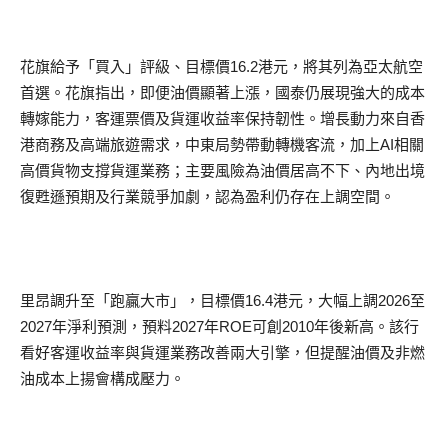
花旗給予「買入」評級、目標價16.2港元，將其列為亞太航空
首選。花旗指出，即便油價顯著上漲，國泰仍展現強大的成本
轉嫁能力，客運票價及貨運收益率保持韌性。增長動力來自香
港商務及高端旅遊需求，中東局勢帶動轉機客流，加上AI相關
高價貨物支撐貨運業務；主要風險為油價居高不下、內地出境
復甦遜預期及行業競爭加劇，認為盈利仍存在上調空間。
里昂調升至「跑贏大市」，目標價16.4港元，大幅上調2026至
2027年淨利預測，預料2027年ROE可創2010年後新高。該行
看好客運收益率與貨運業務改善兩大引擎，但提醒油價及非燃
油成本上揚會構成壓力。