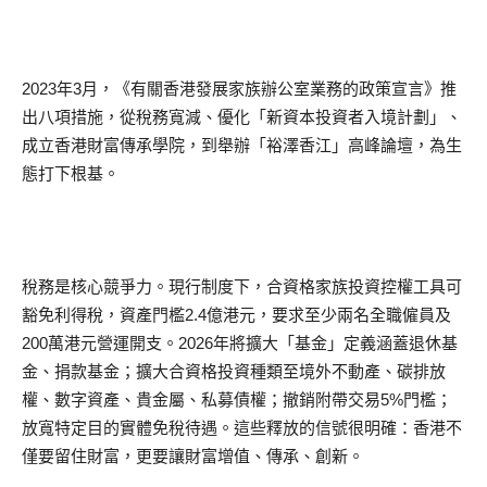
2023年3月，《有關香港發展家族辦公室業務的政策宣言》推
出八項措施，從稅務寬減、優化「新資本投資者入境計劃」、
成立香港財富傳承學院，到舉辦「裕澤香江」高峰論壇，為生
態打下根基。
稅務是核心競爭力。現行制度下，合資格家族投資控權工具可
豁免利得稅，資產門檻2.4億港元，要求至少兩名全職僱員及
200萬港元營運開支。2026年將擴大「基金」定義涵蓋退休基
金、捐款基金；擴大合資格投資種類至境外不動產、碳排放
權、數字資產、貴金屬、私募債權；撤銷附帶交易5%門檻；
放寬特定目的實體免稅待遇。這些釋放的信號很明確：香港不
僅要留住財富，更要讓財富增值、傳承、創新。