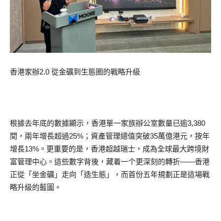
香港家辦2.0 從金礦到生態圈的戰略升級
根據去年底的數據顯示，香港單一家族辦公室數量已逾3,380
間，兩年增長超過25%；資產管理總值突破35萬億港元，按年
增長13%。更重要的是，香港超越瑞士，成為全球最大跨境財
富管理中心。這些數字背後，藏着一个更深刻的轉折——香港
正從「坐金礦」走向「造生態」，而首份五年規劃正是這場戰
略升級的藍圖。