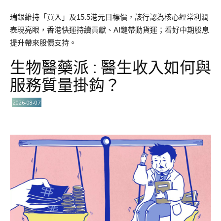
瑞銀維持「買入」及15.5港元目標價，該行認為核心經常利潤
表現亮眼，香港快運持續貢獻、AI鏈帶動貨運；看好中期股息
提升帶來股價支持。
生物醫藥派 : 醫生收入如何與
服務質量掛鈎？
2026-08-07