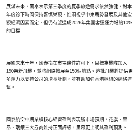
展望未來，國泰表示第三季度的夏季旅遊需求依然強健，對本
年度餘下時間保持審慎樂觀，惟須視乎中東局勢發展及其他宏
觀經濟因素而定，但仍有望達成2026年集團客運運力增約10%
的目標。
展望未來十年，國泰指在市場條件許可下，目標為機隊加入
150架新飛機，並將網絡擴展至150個航點。這批飛機將提供更
多運力以支持公司的增長計劃，並有助加強香港樞紐的網絡連
繫。
國泰航空中期業績核心經營盈利表現勝市場預期，花旗、里
昂、瑞銀三大券商維持正面評級，里昂更上調其盈利預測。