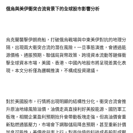
俄烏與美伊衝突合流背景下的全球股市影響分析
烏克蘭襲擊伊朗商船，打破俄烏戰場與中東美伊對抗的地理分
隔，出現兩大衝突合流的潛在風險。一旦事態演進，會通過能
源價格、通脹預期、聯儲局貨幣政策、跨境資本流動等鏈條衝
擊全球資本市場，美國、香港、中國內地股市將呈現差異化表
現。本文分析僅為邏輯推演，不構成投資建議。
對於美國股市，行情將出現明顯的結構性分化。衝突合流會推
升原油地緣風險溢價，油價走高直接利好美股能源、國防軍工
板塊，相關企業盈利預期抬升會帶動板塊走強。但高油價會重
新點燃通脹壓力，市場會下調聯儲局降息預期，甚至重新計價
加息可能性，美債收益率上行，對高估值的科技成長股形成壓