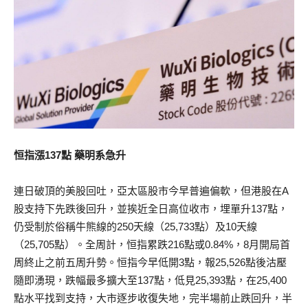
恒指漲137點 藥明系急升
連日破頂的美股回吐，亞太區股市今早普遍偏軟，但港股在A
股支持下先跌後回升，並挨近全日高位收市，埋單升137點，
仍受制於俗稱牛熊線的250天線（25,733點）及10天線
（25,705點）。全周計，恒指累跌216點或0.84%，8月開局首
周終止之前五周升勢。恒指今早低開3點，報25,526點後沽壓
隨即湧現，跌幅最多擴大至137點，低見25,393點，在25,400
點水平找到支持，大市逐步收復失地，完半場前止跌回升，半