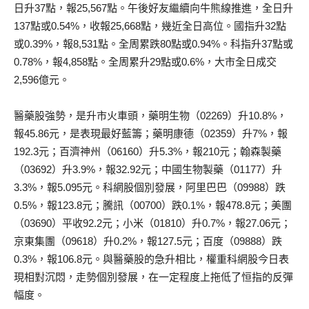
日升37點，報25,567點。午後好友繼續向牛熊線推進，全日升
137點或0.54%，收報25,668點，幾近全日高位。國指升32點
或0.39%，報8,531點。全周累跌80點或0.94%。科指升37點或
0.78%，報4,858點。全周累升29點或0.6%，大市全日成交
2,596億元。
醫藥股強勢，是升市火車頭，藥明生物（02269）升10.8%，
報45.86元，是表現最好藍籌；藥明康德（02359）升7%，報
192.3元；百濟神州（06160）升5.3%，報210元；翰森製藥
（03692）升3.9%，報32.92元；中國生物製藥（01177）升
3.3%，報5.095元。科網股個別發展，阿里巴巴（09988）跌
0.5%，報123.8元；騰訊（00700）跌0.1%，報478.8元；美團
（03690）平收92.2元；小米（01810）升0.7%，報27.06元；
京東集團（09618）升0.2%，報127.5元；百度（09888）跌
0.3%，報106.8元。與醫藥股的急升相比，權重科網股今日表
現相對沉悶，走勢個別發展，在一定程度上拖低了恒指的反彈
幅度。