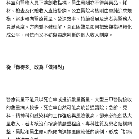
科室和醫務人員下達創收指標，醫生薪酬亦不得與藥品、耗
材、檢查及化驗收入直接掛鈎。公立醫院考核則由單純追求規
模，逐步轉向醫療質量、營運效率、持續發展及患者與醫務人
員滿意度。方向並不難理解，真正困難是如何把宏觀指標轉化
成公平、可信而又不妨礙臨床判斷的個人收入制度。
從「做得多」改為「做得對」
醫療質量不能只以死亡率或投訴數量衡量。大型三甲醫院接收
的危重病人較多，死亡率自然可能高於普通醫院；急診、兒
科、精神科和感染科的工作強度與風險很高，卻未必能創造大
量收入。若考核沒有按病情嚴重程度、專科性質及患者結構調
整，醫院和醫生便可能傾向選擇風險較低的病例，形成「挑病