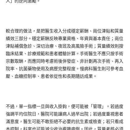
人」的逆向激勵。
較合理的做法，是把醫生收入分成穩定薪酬、崗位津貼和質量
績效三部分。穩定薪酬反映專業資格、年資與基本責任；崗位
津貼補償急診、深切治療、夜班及高風險手術；質量績效則按
臨床結果、診療規範和患者體驗計算。手術醫生不應只按手術
宗數取酬，而應同時考慮術後併發症、非計劃再次手術、再入
院率、抗菌藥物使用及病歷完整程度。慢病科醫生則可參考血
壓、血糖控制率、患者依從性和長期隨訪成果。
不過，單一指標一旦與收入掛鈎，便可能被「管理」。若過度
強調平均住院日，醫院可能讓病人過早出院；若過度重視患者
滿意度，醫生可能不敢拒絕不必要的抗生素或檢查；若只看成
本控制，科室也可能減少收治複雜病例。因此，質量考核必須