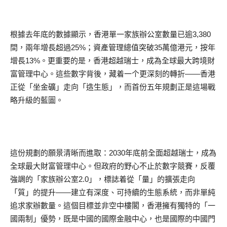
根據去年底的數據顯示，香港單一家族辦公室數量已逾3,380
間，兩年增長超過25%；資產管理總值突破35萬億港元，按年
增長13%。更重要的是，香港超越瑞士，成為全球最大跨境財
富管理中心。這些數字背後，藏着一个更深刻的轉折——香港
正從「坐金礦」走向「造生態」，而首份五年規劃正是這場戰
略升級的藍圖。
這份規劃的願景清晰而進取：2030年底前全面超越瑞士，成為
全球最大財富管理中心。但政府的野心不止於數字競賽，反覆
強調的「家族辦公室2.0」，標誌着從「量」的擴張走向
「質」的提升——建立有深度、可持續的生態系統，而非單純
追求家辦數量。這個目標並非空中樓閣，香港擁有獨特的「一
國兩制」優勢，既是中國的國際金融中心，也是國際的中國門