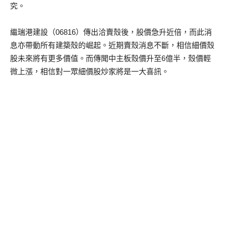
究。
繼瑞港建設（06816）傳出洽賣殼後，股價急升近倍，而此消
息亦帶動所有建築殼的崛起。近期賣殼消息不斷，相信細價殼
股未來將有更多價值。而傳聞中主板殼價升至6億半，殼價輕
微上漲，相信對一眾細價股炒家將是一大喜訊。