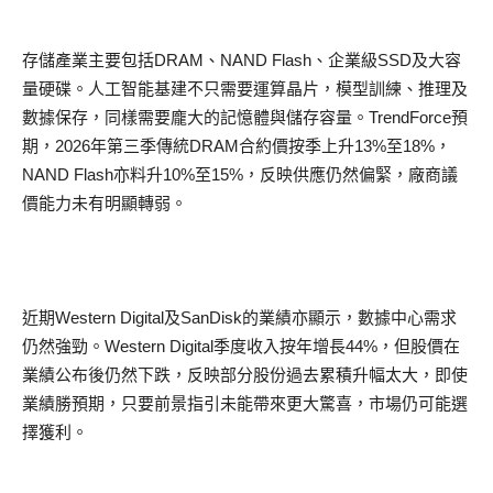
存儲產業主要包括DRAM、NAND Flash、企業級SSD及大容
量硬碟。人工智能基建不只需要運算晶片，模型訓練、推理及
數據保存，同樣需要龐大的記憶體與儲存容量。TrendForce預
期，2026年第三季傳統DRAM合約價按季上升13%至18%，
NAND Flash亦料升10%至15%，反映供應仍然偏緊，廠商議
價能力未有明顯轉弱。
近期Western Digital及SanDisk的業績亦顯示，數據中心需求
仍然強勁。Western Digital季度收入按年增長44%，但股價在
業績公布後仍然下跌，反映部分股份過去累積升幅太大，即使
業績勝預期，只要前景指引未能帶來更大驚喜，市場仍可能選
擇獲利。