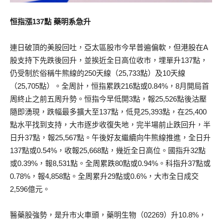
恒指漲137點 藥明系急升
連日破頂的美股回吐，亞太區股市今早普遍偏軟，但港股在A
股支持下先跌後回升，並挨近全日高位收市，埋單升137點，
仍受制於俗稱牛熊線的250天線（25,733點）及10天線
（25,705點）。全周計，恒指累跌216點或0.84%，8月開局首
周終止之前五周升勢。恒指今早低開3點，報25,526點後沽壓
隨即湧現，跌幅最多擴大至137點，低見25,393點，在25,400
點水平找到支持，大市逐步收復失地，完半場前止跌回升，半
日升37點，報25,567點。午後好友繼續向牛熊線推進，全日升
137點或0.54%，收報25,668點，幾近全日高位。國指升32點
或0.39%，報8,531點。全周累跌80點或0.94%。科指升37點或
0.78%，報4,858點。全周累升29點或0.6%，大市全日成交
2,596億元。
醫藥股強勢，是升市火車頭，藥明生物（02269）升10.8%，