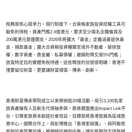
稅務是核心競爭力。現行制度下，合資格家族投資控權工具可
豁免利得稅，資產門檻2.4億港元，要求至少兩名全職僱員及
200萬港元營運開支。2026年將擴大「基金」定義涵蓋退休基
金、捐款基金；擴大合資格投資種類至境外不動產、碳排放
權、數字資產、貴金屬、私募債權；撤銷附帶交易5%門檻；
放寬特定目的實體免稅待遇。這些釋放的信號很明確：香港不
僅要留住財富，更要讓財富增值、傳承、創新。
香港財富傳承學院成立以來舉辦逾20場活動，吸引3,100名家
族資產擁有人及新生代領袖參與。慈善層面推出Impact Link平
台，引導家族資本創造社會效益，目標是將香港發展為區域慈
善中心。國際合作上，與彭博推出「香港家辦匯」、與阿聯酋
家辦協會簽署協議，將網絡延伸到中東，讓生態圈與全球無縫