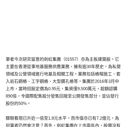
筆者今次研究留意的劍虹集團（01557）亦為主板建築股。它
主要在香港從事地基服務供應業務，擁有逾30年歷史，為私營
領域及公營領域進行地基及相關工程。業務包括樁帽施工、套
入岩石鋼樁、工字鋼樁、大型鑽孔樁等。集團於2016年3月中
上市，當時招股定價為0.95元，集資僅9,500萬元，超額認購
890倍，令國際配售股分發售回撥至公開發售部分，並佔發行
股份的50%。
驟眼看現已升近一倍至1.8元水平，而市值亦已有7.2億元，為
何筆者仍然會注意？首先，劍虹集團在上市兩年內，股價沒有