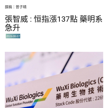
撰稿：曾子晴
張智威 : 恒指漲137點 藥明系
急升
2026-08-07