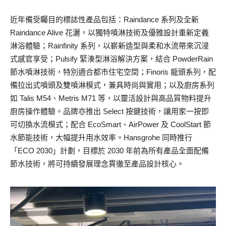
近年備受矚目的標誌性產品包括：Raindance 系列及全新
Raindance Alive 花灑，以獨特噴淋技術及優雅設計重新定義
淋浴體驗；Rainfinity 系列，以嶄新造型與柔和水流帶來沉浸
式感官享受；Pulsify 緊湊型淋浴解決方案，結合 PowderRain
節水噴淋技術，特別適合都市住宅空間；Finoris 龍頭系列，配
備拉出式噴頭及雙噴淋模式，兼具時尚與實用；以及廚房系列
如 Talis M54、Metris M71 等，以靈活設計與高品質物料提升
廚房操作體驗。品牌亦推出 Select 按鍵技術，讓用家一按即
可切換水流模式；配合 EcoSmart、AirPower 及 CoolStart 節
水節能技術，大幅提升用水效率。Hansgrohe 同時推行
「ECO 2030」計劃，目標於 2030 年前為所有產品全面配備
節水技術，將可持續發展理念貫徹至產品設計核心。