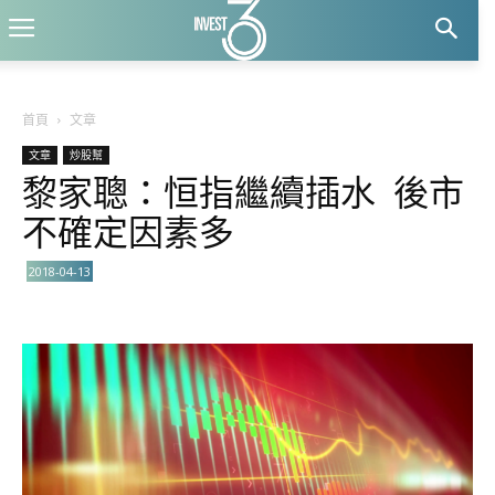
首頁
文章
文章
炒股幫
黎家聰：恒指繼續插水 後市
不確定因素多
2018-04-13