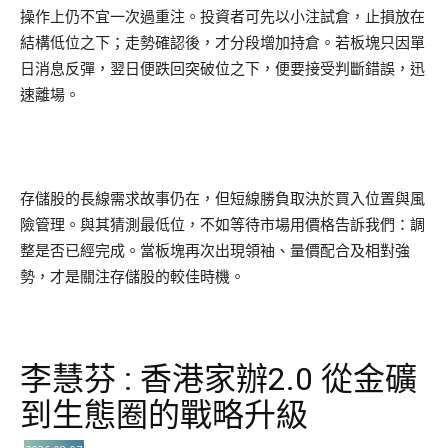
操作上仍不宜一次過重注。投資者可先以小注試倉，止損放在
結構低位之下；走勢確認後，才分段增加持倉。若板塊只因單
日消息反彈，翌日便跌回突破位之下，便要接受判斷錯誤，迅
速離場。
存儲股的長線需求故事仍在，但短線勝負取決於買入位置與風
險管理。與其猜測最低位，不如等待市場用價格告訴我們：調
整是否已經完成。當板塊再次出現領袖、量價配合及相對強
勢，才是關注存儲股的較佳時機。
李慧芬 : 香港家辦2.0 從金礦
到生態圈的戰略升級