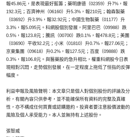
報45.86元，是表現最好藍籌；藥明康德（02359）升7%，報
192.3元；百濟神州（06160）升5.3%，報210元；翰森製藥
（03692）升3.9%，報32.92元；中國生物製藥（01177）升
3.3%，報5.095元。科網股個別發展，阿里巴巴（09988）跌
0.5%，報123.8元；騰訊（00700）跌0.1%，報478.8元；美團
（03690）平收92.2元；小米（01810）升0.7%，報27.06元；
京東集團（09618）升0.2%，報127.5元；百度（09888）跌
0.3%，報106.8元。與醫藥股的急升相比，權重科網股今日表
現相對沉悶，走勢個別發展，在一定程度上拖低了恒指的反彈
幅度。
利益申報及風險聲明：本文章只是個人對個別股份的評論及分
析，有關內容只供參考，並不能確保所有資料的完整及真確
性，亦不構成任何買賣或認購邀約。投資者要注意股價波動的
風險及個人承受能力。本人並無持有上述股份。
張智威