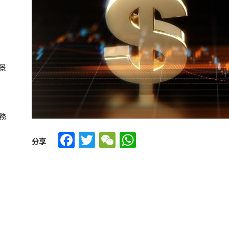
景
務
Facebook
Twitter
WeChat
WhatsApp
分享