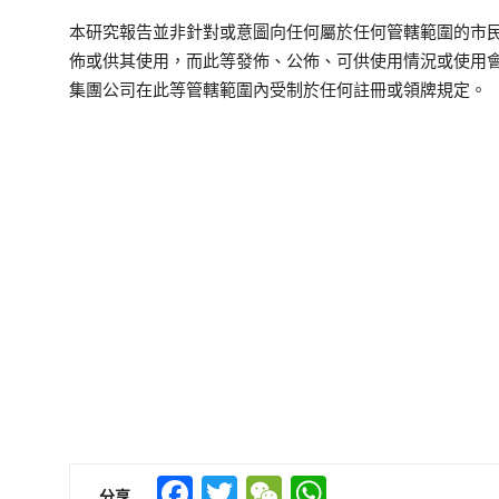
本研究報告並非針對或意圖向任何屬於任何管轄範圍的市
佈或供其使用，而此等發佈、公佈、可供使用情況或使用
集團公司在此等管轄範圍內受制於任何註冊或領牌規定。
Facebook
Twitter
WeChat
WhatsApp
分享