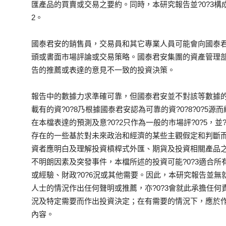
匯產品的買賣或交易之要約。同時，本研究報告並?0?3構成
2。
國泰君安的銷售員，交易員和其它專業人員可能會向國泰
頭或書面市場評論或交易策略。國泰君安集團的資產管理
告的推薦或表達的意見不一致的投資決策。
報告中的數據力求準確可靠，但國泰君安並不對該等數據
載有的資?0?8乃根據國泰君安認為可靠的資?0?8?0?5源而編
在本檔表達的預測及意?0?2只作為一般的市場評?0?5，並
存在的一些基於對未來政治和經濟的某些主觀假定和判斷
資者應明白及理解投資槓桿式外匯、期貨及投資相關產品
不明朗因素及突發事件，本檔所述的投資可能?0?3適合
或經驗、財政?0?6況或其他需要。因此，本研究報告並無
人士的情況作出任何聲明或推薦，亦?0?3會就此承擔任何
況及特定需要而作出投資決定；在有需要的情況下，應於
內容。