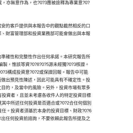
，亦無意作為，也?0?3應被詮釋為專業意?0?
君安的客戶提供與本報告中的觀點截然相反的口
部、財富管理部和投資業務部可能會做出與本報
的準確性和完整性作出任何承諾。本研究報告所
製，惟該等資?0?8?0?5源未經獨?0?3核證。
?0?3構成投資意?0?2或保證回報。報告中可能
而做出預見性陳述，因此可能具有不確定性。投
之目的，及當中的風險。另外，投資市場有眾多
所有投資者，且並未考慮各收件人的特定投資目標
就其中所述任何投資是否適合或?0?2合任何個別
責任。投資者須基於本身的投資目標、財政?0?6
作出任何投資前諮詢，不要依賴此報告所提及之