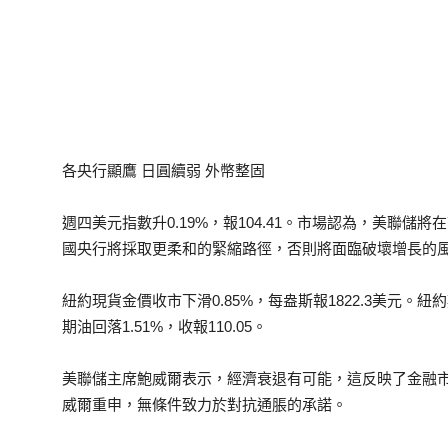
各央行顯鷹 日圓續弱 外幣整固
週四美元指數升0.19%，報104.41。市場認為，美聯儲
國央行將採取更柔和的緊縮路徑，否則將面臨破壞增長的
紐約現貨金價收市下滑0.85%，每盎斯報1822.3美元。紐約
期油回落1.51%，收報110.05。
美聯儲主席鮑威爾表示，經濟衰退有可能，這反映了金融
威爾重申，無條件致力於對抗通脹的承諾。