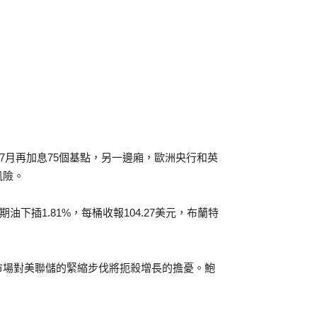
將在7月再加息75個基點，另一邊廂，歐洲央行和英
風險。
期油下插1.81%，每桶收報104.27美元，布蘭特
市場對美聯儲的緊縮步伐將扼殺增長的擔憂。鮑