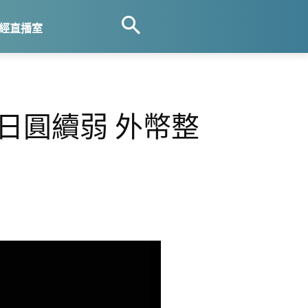
經直播室
日圓續弱 外幣整