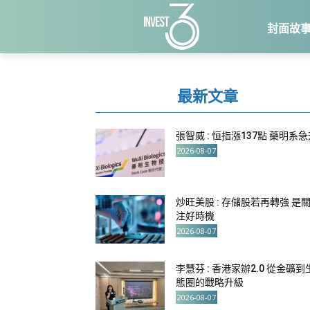
封面故
最新文章
張智威 : 恒指漲137點 藥明系
2026-08-07
炒旺美股 : 存儲股若再轉強 是
注好時機
2026-08-07
李慧芬 : 香港家辦2.0 從金礦到
態圈的戰略升級
2026-08-07