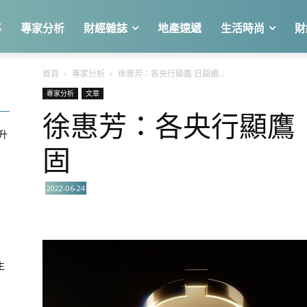
事
專家分析
財經雜誌
地產速遞
生活時尚
財
首頁
專家分析
徐惠芳：各央行顯鷹 日圓續...
專家分析
文章
徐惠芳：各央行顯鷹 
急升
固
2022-06-24
關
生