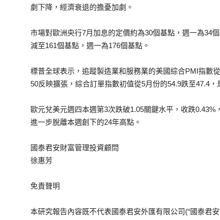
劇下降，經濟衰退的擔憂加劇。
市場對歐洲央行7月加息的定價約為30個基點，週一為34個
減至161個基點，週一為176個基點。
標普全球表示，追蹤製造業和服務業的美國綜合PMI指數從5月
50反映擴張，綜合訂單指數初值從5月份的54.9跌至47.4，
歐元兌美元週四本週第3次跌破1.05關鍵水平，收跌0.43%，報1
進一步脫離本週創下的24年高點。
國泰君安財富管理投資顧問
徐惠芳
免責聲明
本研究報告內容既不代表國泰君安外匯有限公司(“國泰君安