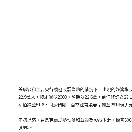
美聯儲和主要央行積極收緊貨幣的情況下，出現的經濟增
22.9萬人，按周減少2000，預期為22.6萬，前值修訂為23.
初值跌至51.6，同遜預期。首季經常賬赤字擴至2914億
年初以來，在烏克蘭局勢動蕩和華爾街股市下滑，標普500
過9%。