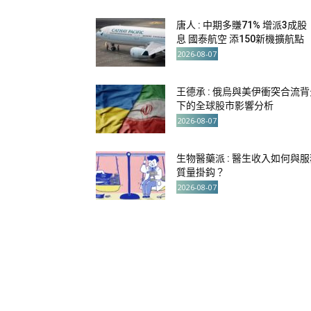
唐人 : 中期多賺71% 增派3成股
息 國泰航空 添150新機擴航點
2026-08-07
王德承 : 俄烏與美伊衝突合流背
下的全球股市影響分析
2026-08-07
生物醫藥派 : 醫生收入如何與服
質量掛鈎？
2026-08-07