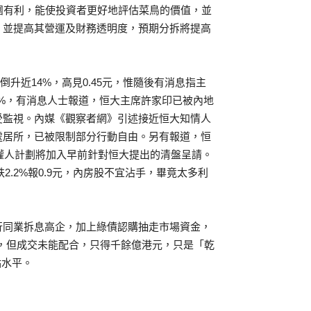
對集團有利，能使投資者更好地評估菜鳥的價值，並
，並提高其營運及財務透明度，預期分拆將提高
一度倒升近14%，高見0.45元，惟隨後有消息指主
9%，有消息人士報道，恒大主席許家印已被內地
受監視。內媒《觀察者網》引述接近恒大知情人
處居所，已被限制部分行動自由。另有報道，恒
債權人計劃將加入早前針對恒大提出的清盤呈請。
股跌2.2%報0.9元，內房股不宜沾手，畢竟太多利
行同業拆息高企，加上綠債認購抽走市場資金，
0點，但成交未能配合，只得千餘億港元，只是「乾
點水平。