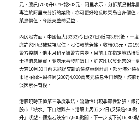
元，騰訊(700)升0.7%報302元。阿里表示，分拆菜鳥
專注於阿里未分拆的業務，亦可更好地反映菜鳥自身價值
菜鳥價值，令股東整體受益。
內房股方面，中國恒大(3333)今日(27日)低開3.8%後，
席許家印已被監視居住，股價轉勢急挫，收報0.3元，跌1
警方控制，他本月稍早被警方帶走，目前正在指定地點接
士指消息屬實，並表示事發前數日，許家印居於北京的一
大若10月30日前未能提交新的債務重組計劃，部分海外
市場亦關注碧桂園(2007)4,000萬美元債息今日到期，該
淡因素在背後。
港股現時正值第三季度季結，流動性出現季節性緊張，銀
股市「缺水」下自然難升。港股上周五(22日)反彈逾40
升」狀態。恒指若跌穿17,500點關，下一步或下試16,800