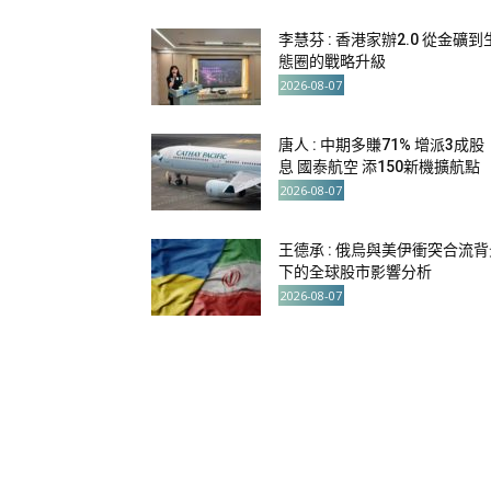
李慧芬 : 香港家辦2.0 從金礦到
態圈的戰略升級
2026-08-07
唐人 : 中期多賺71% 增派3成股
息 國泰航空 添150新機擴航點
2026-08-07
王德承 : 俄烏與美伊衝突合流背
下的全球股市影響分析
2026-08-07