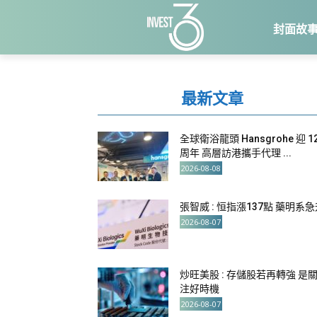
封面故
最新文章
全球衛浴龍頭 Hansgrohe 迎 1
周年 高層訪港攜手代理 ...
2026-08-08
張智威 : 恒指漲137點 藥明系
2026-08-07
炒旺美股 : 存儲股若再轉強 是
注好時機
2026-08-07