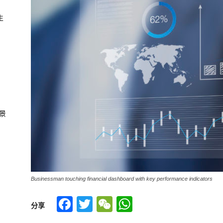
生
景
Businessman touching financial dashboard with key performance indicators
Facebook
Twitter
WeChat
WhatsApp
分享