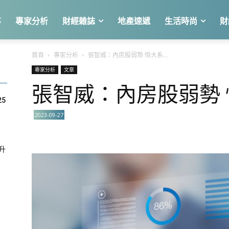
事
專家分析
財經雜誌
地產速遞
生活時尚
財
首頁
專家分析
張智威：內房股弱勢 恒大系...
專家分析
文章
張智威：內房股弱勢
25
2023-09-27
急升
關