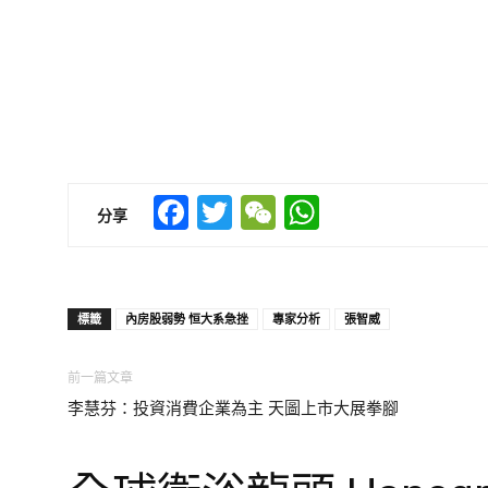
Facebook
Twitter
WeChat
WhatsApp
分享
標籤
內房股弱勢 恒大系急挫
專家分析
張智威
前一篇文章
李慧芬：投資消費企業為主 天圖上市大展拳腳