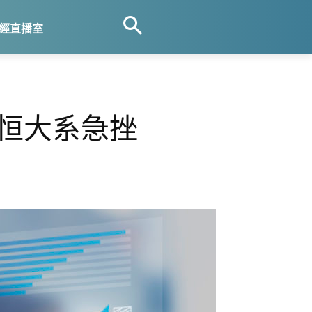
經直播室
 恒大系急挫