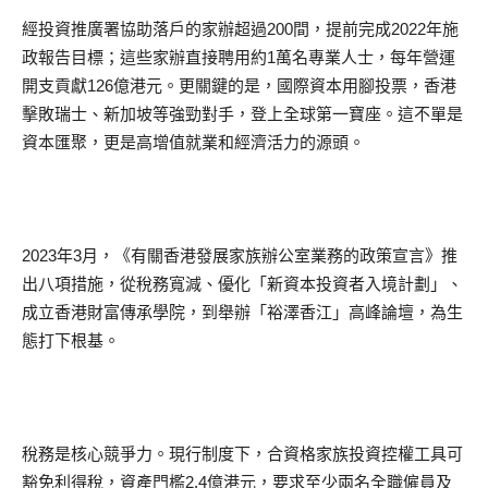
經投資推廣署協助落戶的家辦超過200間，提前完成2022年施
政報告目標；這些家辦直接聘用約1萬名專業人士，每年營運
開支貢獻126億港元。更關鍵的是，國際資本用腳投票，香港
擊敗瑞士、新加坡等強勁對手，登上全球第一寶座。這不單是
資本匯聚，更是高增值就業和經濟活力的源頭。
2023年3月，《有關香港發展家族辦公室業務的政策宣言》推
出八項措施，從稅務寬減、優化「新資本投資者入境計劃」、
成立香港財富傳承學院，到舉辦「裕澤香江」高峰論壇，為生
態打下根基。
稅務是核心競爭力。現行制度下，合資格家族投資控權工具可
豁免利得稅，資產門檻2.4億港元，要求至少兩名全職僱員及