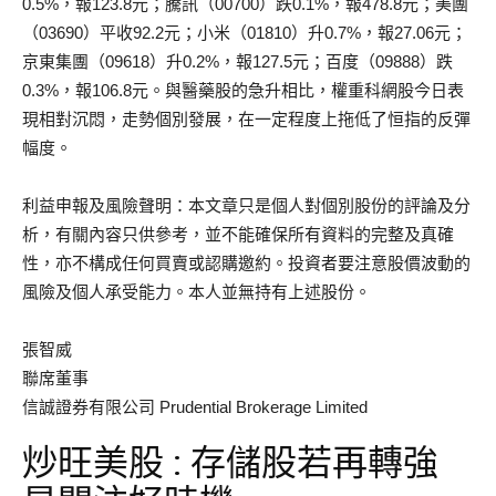
0.5%，報123.8元；騰訊（00700）跌0.1%，報478.8元；美團
（03690）平收92.2元；小米（01810）升0.7%，報27.06元；
京東集團（09618）升0.2%，報127.5元；百度（09888）跌
0.3%，報106.8元。與醫藥股的急升相比，權重科網股今日表
現相對沉悶，走勢個別發展，在一定程度上拖低了恒指的反彈
幅度。
利益申報及風險聲明：本文章只是個人對個別股份的評論及分
析，有關內容只供參考，並不能確保所有資料的完整及真確
性，亦不構成任何買賣或認購邀約。投資者要注意股價波動的
風險及個人承受能力。本人並無持有上述股份。
張智威
聯席董事
信誠證券有限公司 Prudential Brokerage Limited
炒旺美股 : 存儲股若再轉強