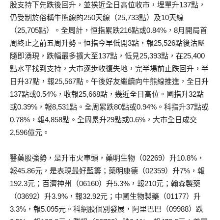
股支持下先跌後回升，並挨近全日高位收市，埋單升137點，
仍受制於俗稱牛熊線的250天線（25,733點）及10天線
（25,705點）。全周計，恒指累跌216點或0.84%，8月開局首
周終止之前五周升勢。恒指今早低開3點，報25,526點後沽壓
隨即湧現，跌幅最多擴大至137點，低見25,393點，在25,400
點水平找到支持，大市逐步收復失地，完半場前止跌回升，半
日升37點，報25,567點。午後好友繼續向牛熊線推進，全日升
137點或0.54%，收報25,668點，幾近全日高位。國指升32點
或0.39%，報8,531點。全周累跌80點或0.94%。科指升37點或
0.78%，報4,858點。全周累升29點或0.6%，大市全日成交
2,596億元。
醫藥股強勢，是升市火車頭，藥明生物（02269）升10.8%，
報45.86元，是表現最好藍籌；藥明康德（02359）升7%，報
192.3元；百濟神州（06160）升5.3%，報210元；翰森製藥
（03692）升3.9%，報32.92元；中國生物製藥（01177）升
3.3%，報5.095元。科網股個別發展，阿里巴巴（09988）跌