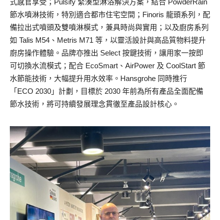
式感官享受；Pulsify 緊湊型淋浴解決方案，結合 PowderRain
節水噴淋技術，特別適合都市住宅空間；Finoris 龍頭系列，配
備拉出式噴頭及雙噴淋模式，兼具時尚與實用；以及廚房系列
如 Talis M54、Metris M71 等，以靈活設計與高品質物料提升
廚房操作體驗。品牌亦推出 Select 按鍵技術，讓用家一按即
可切換水流模式；配合 EcoSmart、AirPower 及 CoolStart 節
水節能技術，大幅提升用水效率。Hansgrohe 同時推行
「ECO 2030」計劃，目標於 2030 年前為所有產品全面配備
節水技術，將可持續發展理念貫徹至產品設計核心。