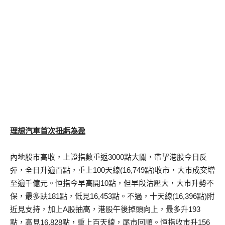
理想汽車首次扭虧為盈
內地股市高收，上證指數重返3000點大關，帶挈港股今日反
彈，全日升逾百點，重上100天線(16,749點)收市，大市成交增
至逾千億元。恒指今早高開10點，但早段沽壓大，大市升勢不
保，最多趺181點，低見16,453點。不過，十天線(16,396點)附
近見支持，加上A股抽高，港股午後掉頭向上，最多升193
點，高見16,828點，重上百天線，尾市回順。恒指收市升156