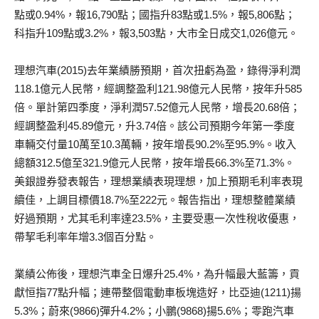
點或0.94%，報16,790點；國指升83點或1.5%，報5,806點；
科指升109點或3.2%，報3,503點，大市全日成交1,026億元。
理想汽車(2015)去年業績勝預期，首次扭虧為盈，錄得淨利潤
118.1億元人民幣，經調整盈利121.98億元人民幣，按年升585
倍。單計第四季度，淨利潤57.52億元人民幣，增長20.68倍；
經調整盈利45.89億元，升3.74倍。該公司預期今年第一季度
車輛交付量10萬至10.3萬輛，按年增長90.2%至95.9%。收入
總額312.5億至321.9億元人民幣，按年增長66.3%至71.3%。
美銀證券發表報告，理想業績表現理想，加上預期毛利率表現
續佳，上調目標價18.7%至222元。報告指出，理想整體業績
好過預期，尤其毛利率達23.5%，主要受惠一次性稅收優惠，
帶挈毛利率年增3.3個百分點。
業績公佈後，理想汽車全日爆升25.4%，為升幅最大藍籌，貢
獻恒指77點升幅；連帶整個電動車板塊造好，比亞迪(1211)揚
5.3%；蔚來(9866)彈升4.2%；小鵬(9868)揚5.6%；零跑汽車