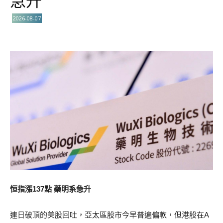
急升
2026-08-07
恒指漲137點 藥明系急升
連日破頂的美股回吐，亞太區股市今早普遍偏軟，但港股在A