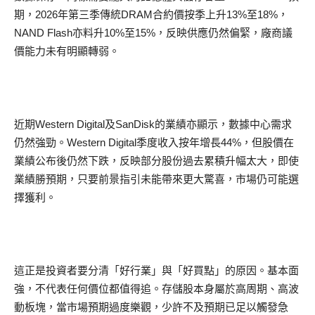
期，2026年第三季傳統DRAM合約價按季上升13%至18%，
NAND Flash亦料升10%至15%，反映供應仍然偏緊，廠商議
價能力未有明顯轉弱。
近期Western Digital及SanDisk的業績亦顯示，數據中心需求
仍然強勁。Western Digital季度收入按年增長44%，但股價在
業績公布後仍然下跌，反映部分股份過去累積升幅太大，即使
業績勝預期，只要前景指引未能帶來更大驚喜，市場仍可能選
擇獲利。
這正是投資者要分清「好行業」與「好買點」的原因。基本面
強，不代表任何價位都值得追。存儲股本身屬於高周期、高波
動板塊，當市場預期過度樂觀，少許不及預期已足以觸發急