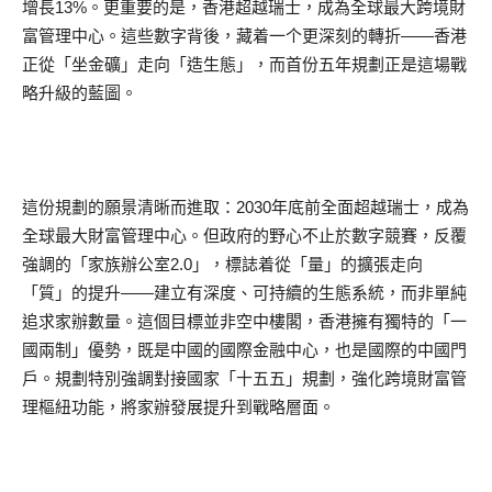
增長13%。更重要的是，香港超越瑞士，成為全球最大跨境財
富管理中心。這些數字背後，藏着一个更深刻的轉折——香港
正從「坐金礦」走向「造生態」，而首份五年規劃正是這場戰
略升級的藍圖。
這份規劃的願景清晰而進取：2030年底前全面超越瑞士，成為
全球最大財富管理中心。但政府的野心不止於數字競賽，反覆
強調的「家族辦公室2.0」，標誌着從「量」的擴張走向
「質」的提升——建立有深度、可持續的生態系統，而非單純
追求家辦數量。這個目標並非空中樓閣，香港擁有獨特的「一
國兩制」優勢，既是中國的國際金融中心，也是國際的中國門
戶。規劃特別強調對接國家「十五五」規劃，強化跨境財富管
理樞紐功能，將家辦發展提升到戰略層面。