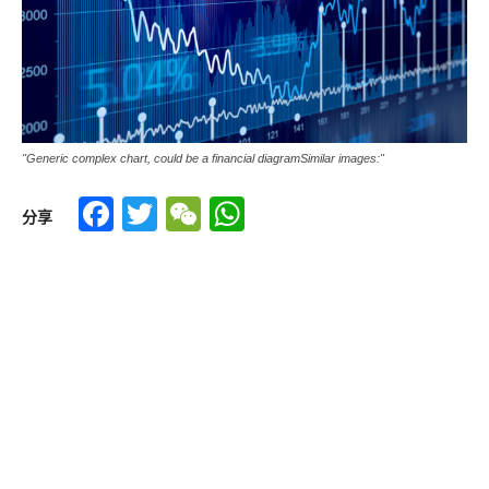
"Generic complex chart, could be a financial diagramSimilar images:"
Facebook
Twitter
WeChat
WhatsApp
分享