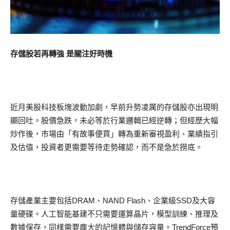
存儲股若再轉強 是關注好時機
近月美股科技板塊波動加劇，早前升勢凌厲的存儲股亦出現明
顯回吐。股價急跌，未必等於行業邏輯已經逆轉；但經歷大幅
炒作後，市場由「有故事便買」轉為重新審視盈利、業績指引
及估值，投資者更需要等待走勢確認，而不是急於撈底。
存儲產業主要包括DRAM、NAND Flash、企業級SSD及大容
量硬碟。人工智能基建不只需要運算晶片，模型訓練、推理及
數據保存，同樣需要龐大的記憶體與儲存容量。TrendForce預