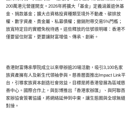
200萬港元營運開支。2026年將擴大「基金」定義涵蓋退休基
金、捐款基金；擴大合資格投資種類至境外不動產、碳排放
權、數字資產、貴金屬、私募債權；撤銷附帶交易5%門檻；
放寬特定目的實體免稅待遇。這些釋放的信號很明確：香港不
僅要留住財富，更要讓財富增值、傳承、創新。
香港財富傳承學院成立以來舉辦逾20場活動，吸引3,100名家
族資產擁有人及新生代領袖參與。慈善層面推出Impact Link平
台，引導家族資本創造社會效益，目標是將香港發展為區域慈
善中心。國際合作上，與彭博推出「香港家辦匯」、與阿聯酋
家辦協會簽署協議，將網絡延伸到中東，讓生態圈與全球無縫
對接。