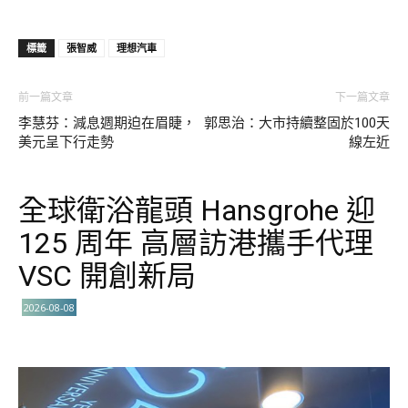
標籤
張智威
理想汽車
前一篇文章
下一篇文章
李慧芬：減息週期迫在眉睫，
郭思治：大市持續整固於100天
美元呈下行走勢
線左近
全球衛浴龍頭 Hansgrohe 迎
125 周年 高層訪港攜手代理
VSC 開創新局
2026-08-08