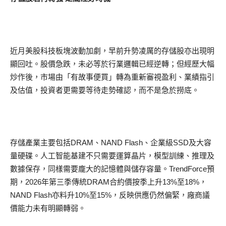
近月美股科技板塊波動加劇，早前升勢凌厲的存儲股亦出現明
顯回吐。股價急跌，未必等於行業邏輯已經逆轉；但經歷大幅
炒作後，市場由「有故事便買」轉為重新審視盈利、業績指引
及估值，投資者更需要等待走勢確認，而不是急於撈底。
存儲產業主要包括DRAM、NAND Flash、企業級SSD及大容
量硬碟。人工智能基建不只需要運算晶片，模型訓練、推理及
數據保存，同樣需要龐大的記憶體與儲存容量。TrendForce預
期，2026年第三季傳統DRAM合約價按季上升13%至18%，
NAND Flash亦料升10%至15%，反映供應仍然偏緊，廠商議
價能力未有明顯轉弱。