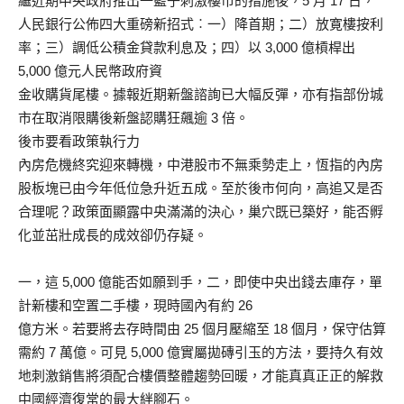
繼近期中央政府推出一籃子刺激樓市的措施後，5 月 17 日，
人民銀行公佈四大重磅新招式︰一）降首期；二）放寛樓按利
率；三）調低公積金貸款利息及；四）以 3,000 億槓桿出
5,000 億元人民幣政府資
金收購貨尾樓。據報近期新盤諮詢已大幅反彈，亦有指部份城
市在取消限購後新盤認購狂飆逾 3 倍。
後市要看政策執行力
內房危機終究迎來轉機，中港股市不無乘勢走上，恆指的內房
股板塊已由今年低位急升近五成。至於後市何向，高追又是否
合理呢？政策面顯露中央滿滿的決心，巢穴既已築好，能否孵
化並茁壯成長的成效卻仍存疑。
一，這 5,000 億能否如願到手，二，即使中央出錢去庫存，單
計新樓和空置二手樓，現時國內有約 26
億方米。若要將去存時間由 25 個月壓縮至 18 個月，保守估算
需約 7 萬億。可見 5,000 億實屬拋磚引玉的方法，要持久有效
地刺激銷售將須配合樓價整體趨勢回暖，才能真真正正的解救
中國經濟復常的最大絆腳石。