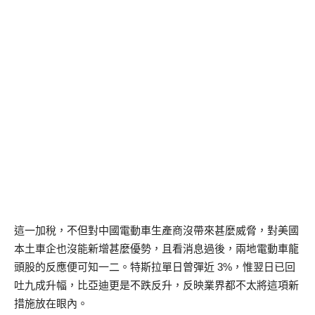
這一加稅，不但對中國電動車生產商沒帶來甚麼威脅，對美國
本土車企也沒能新增甚麼優勢，且看消息過後，兩地電動車龍
頭股的反應便可知一二。特斯拉單日曾彈近 3%，惟翌日已回
吐九成升幅，比亞迪更是不跌反升，反映業界都不太將這項新
措施放在眼內。