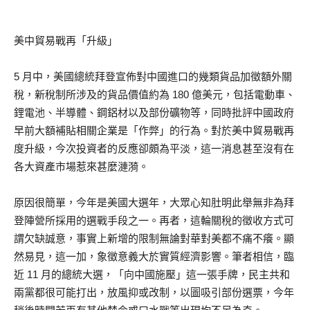
美中貿易戰再「升級」
5 月中，美國總統拜登宣佈對中國進口的幾類貨品加徵額外關
稅，新稅制所涉及的貨品價值約為 180 億美元，包括電動車、
鋰電池、半導體、鋼鋁材以及部份礦物等，同時批評中國政府
早前大額補貼相關企業是「作弊」的行為。對於美中貿易戰再
度升級，今次投資者的反應卻頗為平淡，這一消息甚至沒有在
各大資產市場惹來甚麼漣漪。
原因很簡單，今年是美國大選年，大眾心知肚明此舉無非為拜
登陣營所採用的選戰手段之一。再者，這輪關稅的徵收方式可
謂欠缺誠意，事實上新增的限制無論對華對美都不痛不癢。顯
然易見，這一加，象徵意義大於實質經濟影響。筆者相信，臨
近 11 月的總統大選，「向中國施壓」這一張手牌，民主共和
兩黨都很可能打出，放風抑或改制，以圖吸引部份選票，今年