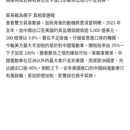
稍後時間若再有其他禁令或口水戰等出現均不足為奇。
貿易戰為榥子 真相是選戰
查看雙方貿易數據，加稅背後的動機將更清楚明瞭。2023 年
全年，由中國出口至美國的貨品價值總值逾 5,000 億美元，
180 億僅佔 3.6%，實在不足掛齒。仔細留意進口貨的種類，
今輪美方最大手加稅的是針對中國電動車，關稅稅率由 25%一
下子加至 100%，驟看數倍之增的確挺可怕。客觀事實是，中
國電動車在亞洲以外的最大客戶並非美國，而是歐洲國家，共
佔總出口逾 40%。相較之下，去年美國進口的中國純電動車只
有萬餘輛，是說即便加稅，影響卻也微乎其微。