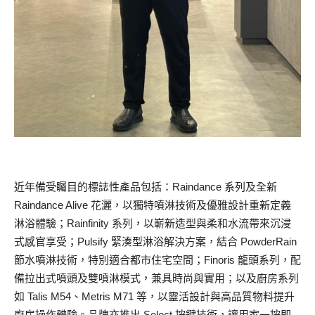
近年備受矚目的標誌性產品包括：Raindance 系列及全新
Raindance Alive 花灑，以獨特噴淋技術及優雅設計重新定義
淋浴體驗；Rainfinity 系列，以嶄新造型與柔和水流帶來沉浸
式感官享受；Pulsify 緊湊型淋浴解決方案，結合 PowderRain
節水噴淋技術，特別適合都市住宅空間；Finoris 龍頭系列，配
備拉出式噴頭及雙噴淋模式，兼具時尚與實用；以及廚房系列
如 Talis M54、Metris M71 等，以靈活設計與高品質物料提升
廚房操作體驗。品牌亦推出 Select 按鍵技術，讓用家一按即