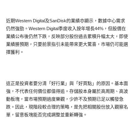
近期Western Digital及SanDisk的業績亦顯示，數據中心需求
仍然強勁。Western Digital季度收入按年增長44%，但股價在
業績公布後仍然下跌，反映部分股份過去累積升幅太大，即使
業績勝預期，只要前景指引未能帶來更大驚喜，市場仍可能選
擇獲利。
這正是投資者要分清「好行業」與「好買點」的原因。基本面
強，不代表任何價位都值得追。存儲股本身屬於高周期、高波
動板塊，當市場預期過度樂觀，少許不及預期已足以觸發急
跌。因此，現階段較合理的策略，是先把相關股份放入觀察名
單，留意板塊能否完成調整並重新轉強。