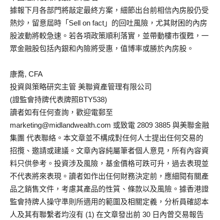
據報下月各部門將敲定最終方案，細節出台前相信內房股仍受
熱炒，留意屆時「Sell on fact」的回吐風險，尤其財困的內房
股波動將較急速。若各項政策順利落實，並帶動樓市復甦，一
眾金融股包括內銀和內險將受惠，值博率或勝於內房股。
康喬, CFA
投資與策略研究主管 美聯資產管理有限公司
(證監會持牌代表牌照BTY538)
讀者如有任何查詢，歡迎電郵至
marketing@midlandwealth.com
或致電 2809 3885 與美聯金融
集團 代表聯絡。本文章並不構成對任何人士提出任何交易的
招攬、邀請或建議。文章內容純屬筆者個人意見，所有內容資
料只供參考。投資涉及風險，基金價格可跌可升，過去表現並
不代表將來表現。讀者如作出任何財務決定前，應細閱有關產
品之銷售文件，考慮其產品的性質、條款以及風險。據香港證
監會持牌人操守準則所適用的範圍及相關定義，分析員確認本
人及其有聯繫者均沒有 (1) 在文章發出前 30 日內曾交易報告