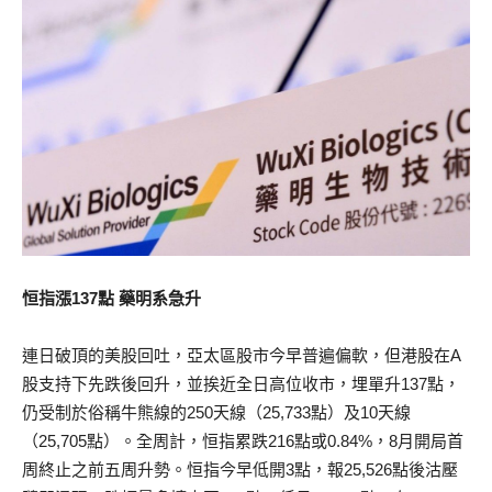
恒指漲137點 藥明系急升
連日破頂的美股回吐，亞太區股市今早普遍偏軟，但港股在A
股支持下先跌後回升，並挨近全日高位收市，埋單升137點，
仍受制於俗稱牛熊線的250天線（25,733點）及10天線
（25,705點）。全周計，恒指累跌216點或0.84%，8月開局首
周終止之前五周升勢。恒指今早低開3點，報25,526點後沽壓