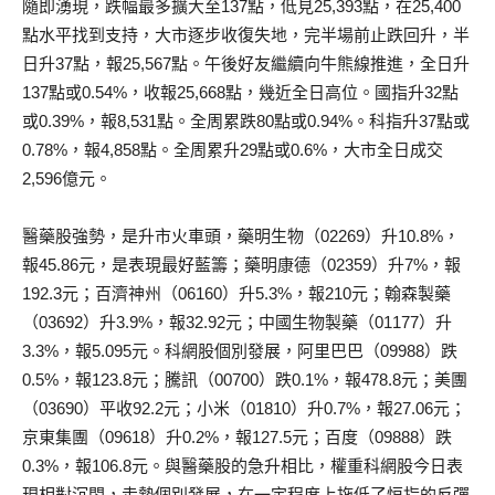
隨即湧現，跌幅最多擴大至137點，低見25,393點，在25,400
點水平找到支持，大市逐步收復失地，完半場前止跌回升，半
日升37點，報25,567點。午後好友繼續向牛熊線推進，全日升
137點或0.54%，收報25,668點，幾近全日高位。國指升32點
或0.39%，報8,531點。全周累跌80點或0.94%。科指升37點或
0.78%，報4,858點。全周累升29點或0.6%，大市全日成交
2,596億元。
醫藥股強勢，是升市火車頭，藥明生物（02269）升10.8%，
報45.86元，是表現最好藍籌；藥明康德（02359）升7%，報
192.3元；百濟神州（06160）升5.3%，報210元；翰森製藥
（03692）升3.9%，報32.92元；中國生物製藥（01177）升
3.3%，報5.095元。科網股個別發展，阿里巴巴（09988）跌
0.5%，報123.8元；騰訊（00700）跌0.1%，報478.8元；美團
（03690）平收92.2元；小米（01810）升0.7%，報27.06元；
京東集團（09618）升0.2%，報127.5元；百度（09888）跌
0.3%，報106.8元。與醫藥股的急升相比，權重科網股今日表
現相對沉悶，走勢個別發展，在一定程度上拖低了恒指的反彈