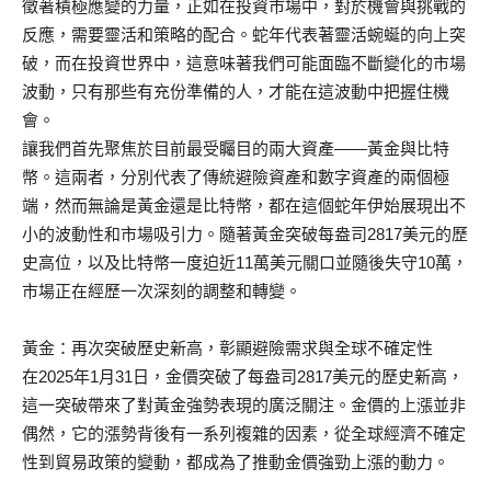
徵著積極應變的力量，正如在投資市場中，對於機會與挑戰的
反應，需要靈活和策略的配合。蛇年代表著靈活蜿蜒的向上突
破，而在投資世界中，這意味著我們可能面臨不斷變化的市場
波動，只有那些有充份準備的人，才能在這波動中把握住機
會。
讓我們首先聚焦於目前最受矚目的兩大資產——黃金與比特
幣。這兩者，分別代表了傳統避險資產和數字資產的兩個極
端，然而無論是黃金還是比特幣，都在這個蛇年伊始展現出不
小的波動性和市場吸引力。隨著黃金突破每盎司2817美元的歷
史高位，以及比特幣一度迫近11萬美元關口並隨後失守10萬，
市場正在經歷一次深刻的調整和轉變。
黃金：再次突破歷史新高，彰顯避險需求與全球不確定性
在2025年1月31日，金價突破了每盎司2817美元的歷史新高，
這一突破帶來了對黃金強勢表現的廣泛關注。金價的上漲並非
偶然，它的漲勢背後有一系列複雜的因素，從全球經濟不確定
性到貿易政策的變動，都成為了推動金價強勁上漲的動力。