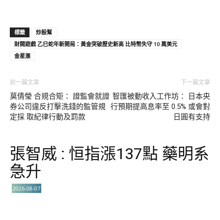
標籤
炒股幫
財閥遊戲 乙巳蛇年新開局：黃金突破歷史新高 比特幣失守 10 萬美元
金星滙
前一篇文章
下一篇文章
莫倩瑩 合規合矩： 證監會就證
智匯被動收入工作坊： 日本央
券公司違反打擊洗錢的監管規
行預期提高息率至 0.5% 或會對
定採 取紀律行動及罰款
日圓有支持
張智威 : 恒指漲137點 藥明系
急升
2026-08-07