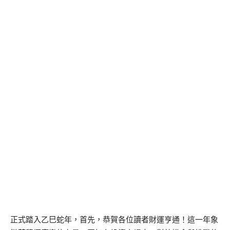
正式踏入乙巳蛇年，首先，恭賀各位讀者財運亨通！這一年象