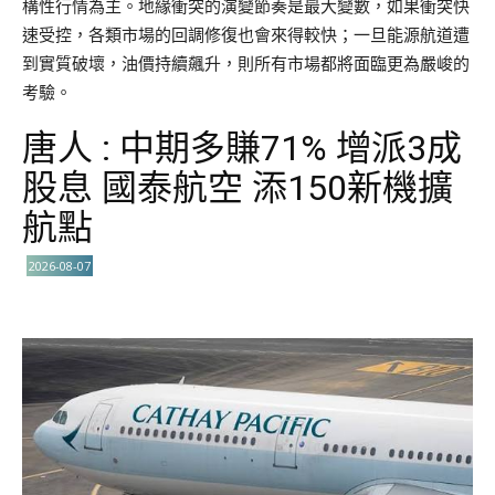
構性行情為主。地緣衝突的演變節奏是最大變數，如果衝突快
速受控，各類市場的回調修復也會來得較快；一旦能源航道遭
到實質破壞，油價持續飆升，則所有市場都將面臨更為嚴峻的
考驗。
唐人 : 中期多賺71% 增派3成
股息 國泰航空 添150新機擴
航點
2026-08-07