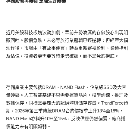
存儲股若再轉強 是關注好時機
近月美股科技板塊波動加劇，早前升勢凌厲的存儲股亦出現明
顯回吐。股價急跌，未必等於行業邏輯已經逆轉；但經歷大幅
炒作後，市場由「有故事便買」轉為重新審視盈利、業績指引
及估值，投資者更需要等待走勢確認，而不是急於撈底。
存儲產業主要包括DRAM、NAND Flash、企業級SSD及大容
量硬碟。人工智能基建不只需要運算晶片，模型訓練、推理及
數據保存，同樣需要龐大的記憶體與儲存容量。TrendForce預
期，2026年第三季傳統DRAM合約價按季上升13%至18%，
NAND Flash亦料升10%至15%，反映供應仍然偏緊，廠商議
價能力未有明顯轉弱。