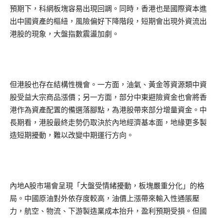
預期下，科網板塊容易出現回調。同時，香港也是國際資本進
出中國資產的樞紐，風險偏好下降階段，短期會出現外資流出
港股的現象，大盤指數震盪加劇。
但港股也存在結構性機會。一方面，油氣、黃金等資源類中資
股受益大宗商品漲價；另一方面，部分中東避險資金也會將香
港作為資產配置的備選落腳點，為港股帶來部分增量資金。中
長期看，港股最終走勢仍取決於內地經濟基本面，地緣更多製
造短期擾動，難以改變中期運行方向。
內地A股市場會呈現「大盤受情緒擾動，板塊嚴重分化」的格
局。中國原油對外依存度較高，油價上漲帶來輸入性通脹壓
力，航空、物流、下游製造業成本抬升，盈利預期受損。但國