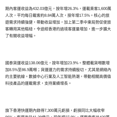
期內客運收益為432.03億元，按年增26.3%，運載乘客1,600萬
人次，平均每日載客約8.84萬人次，按年增17.5%。核心的旅
遊需求持續強健，帶動收益增加，加上第二季中東局勢促使旅
客轉用其他樞紐，令途經香港的過境客運量增加，進一步擴大
了有關收益增幅。
國泰貨運收益138.06億元，按年增加23.9%。整體載貨噸數增
加8.5%至86.9萬噸；貨運運力的需求持續殷切，尤其是網絡內
的主要航線。數據中心行業及人工智能熱潮，帶動相關高價值
科技產品的運載需求，支持業績增長。
旗下香港快運期內錄得7,300萬元虧損，虧損同比大幅收窄