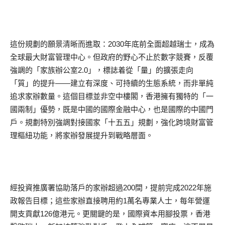
這份規劃的願景清晰而進取：2030年底前全面超越瑞士，成為
全球最大財富管理中心。但政府的野心不止於數字競賽，反覆
強調的「家族辦公室2.0」，標誌着從「量」的擴張走向
「質」的提升——建立有深度、可持續的生態系統，而非單純
追求家辦數量。這個目標並非空中樓閣，香港擁有獨特的「一
國兩制」優勢，既是中國的國際金融中心，也是國際的中國門
戶。規劃特別強調對接國家「十五五」規劃，強化跨境財富管
理樞紐功能，將家辦發展提升到戰略層面。
經投資推廣署協助落戶的家辦超過200間，提前完成2022年施
政報告目標；這些家辦直接聘用約1萬名專業人士，每年營運
開支貢獻126億港元。更關鍵的是，國際資本用腳投票，香港