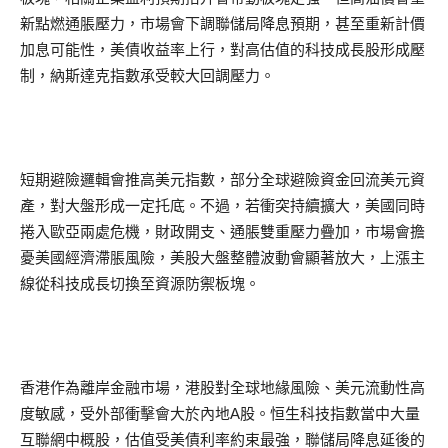
新點燃通脹壓力，市場會下調聯儲局降息預期，甚至重新計價
加息可能性，美債收益率上行，對高估值的科技成長股形成壓
制，納斯達克指數承受較大回調壓力。
短期避險邏輯會推高美元指數，部分全球避險資金回流美元資
產，對大盤形成一定托底。不過，若衝突持續擴大，美國同時
捲入歐亞兩處危機，財政開支、通脹雙重壓力疊加，市場會擔
憂美國經濟滯脹風險，美股大盤整體波動會顯著放大，上漲主
線從科技成長切換至資源防禦板塊。
香港作為離岸金融市場，港股對全球地緣風險、美元流動性高
度敏感，受外部衝擊會大於內地A股。恒生科技指數當中大量
互聯網中概股，估值受美債利率約束最強，聯儲局降息延後的