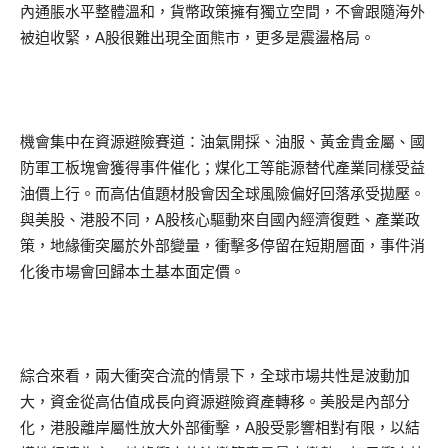
內通脹水平整體溫和，貨幣政策擁有獨立空間，不會跟隨海外
被迫收緊，A股很難出現全面熊市，更多是震盪格局。
機會集中在資源避險賽道：油氣開採、油服、黃金貴金屬、國
防軍工板塊會獲得事件催化；煤化工等能源替代產業同樣受益
油價上行。而高估值題材股會因全球風險偏好回落承受拋壓。
與美股、港股不同，A股核心驅動來自國內經濟復甦、產業政
策，地緣衝突屬於外部變量，衝擊多停留在短期層面，事件消
化後市場會回歸本土基本面定價。
綜合來看，兩大衝突合流的情景下，全球市場共性是波動加
大，資金從高估值成長向資源避險資產轉移。美股是內部分
化，港股離岸屬性放大外部衝擊，A股受影響相對有限，以結