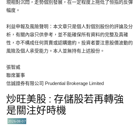
現相對沉悶，走勢個別發展，在一定程度上拖低了恒指的反彈
幅度。
利益申報及風險聲明：本文章只是個人對個別股份的評論及分
析，有關內容只供參考，並不能確保所有資料的完整及真確
性，亦不構成任何買賣或認購邀約。投資者要注意股價波動的
風險及個人承受能力。本人並無持有上述股份。
張智威
聯席董事
信誠證券有限公司 Prudential Brokerage Limited
炒旺美股 : 存儲股若再轉強
是關注好時機
2026-08-07