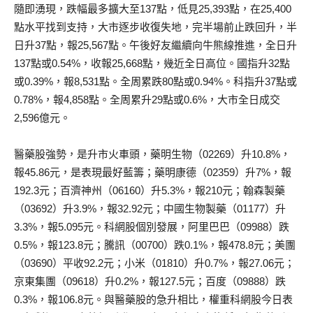
隨即湧現，跌幅最多擴大至137點，低見25,393點，在25,400
點水平找到支持，大市逐步收復失地，完半場前止跌回升，半
日升37點，報25,567點。午後好友繼續向牛熊線推進，全日升
137點或0.54%，收報25,668點，幾近全日高位。國指升32點
或0.39%，報8,531點。全周累跌80點或0.94%。科指升37點或
0.78%，報4,858點。全周累升29點或0.6%，大市全日成交
2,596億元。
醫藥股強勢，是升市火車頭，藥明生物（02269）升10.8%，
報45.86元，是表現最好藍籌；藥明康德（02359）升7%，報
192.3元；百濟神州（06160）升5.3%，報210元；翰森製藥
（03692）升3.9%，報32.92元；中國生物製藥（01177）升
3.3%，報5.095元。科網股個別發展，阿里巴巴（09988）跌
0.5%，報123.8元；騰訊（00700）跌0.1%，報478.8元；美團
（03690）平收92.2元；小米（01810）升0.7%，報27.06元；
京東集團（09618）升0.2%，報127.5元；百度（09888）跌
0.3%，報106.8元。與醫藥股的急升相比，權重科網股今日表