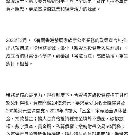
擊敗瑞士、新加坡等強勁對手，登上全球第一寶座。這不單是
資本匯聚，更是高增值就業和經濟活力的源頭。
2023年3月，《有關香港發展家族辦公室業務的政策宣言》推
出八項措施，從稅務寬減、優化「新資本投資者入境計劃」、
成立香港財富傳承學院，到舉辦「裕澤香江」高峰論壇，為生
態打下根基。
稅務是核心競爭力。現行制度下，合資格家族投資控權工具可
豁免利得稅，資產門檻2.4億港元，要求至少兩名全職僱員及
200萬港元營運開支。2026年將擴大「基金」定義涵蓋退休基
金、捐款基金；擴大合資格投資種類至境外不動產、碳排放
權、數字資產、貴金屬、私募債權；撤銷附帶交易5%門檻；
放寬特定目的實體免稅待遇。這些釋放的信號很明確：香港不