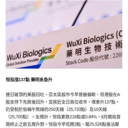
恒指漲137點 藥明系急升
連日破頂的美股回吐，亞太區股市今早普遍偏軟，但港股在A
股支持下先跌後回升，並挨近全日高位收市，埋單升137點，
仍受制於俗稱牛熊線的250天線（25,733點）及10天線
（25,705點）。全周計，恒指累跌216點或0.84%，8月開局首
周終止之前五周升勢。恒指今早低開3點，報25,526點後沽壓