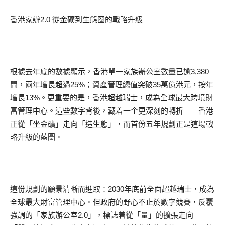
香港家辦2.0 從金礦到生態圈的戰略升級
根據去年底的數據顯示，香港單一家族辦公室數量已逾3,380
間，兩年增長超過25%；資產管理總值突破35萬億港元，按年
增長13%。更重要的是，香港超越瑞士，成為全球最大跨境財
富管理中心。這些數字背後，藏着一个更深刻的轉折——香港
正從「坐金礦」走向「造生態」，而首份五年規劃正是這場戰
略升級的藍圖。
這份規劃的願景清晰而進取：2030年底前全面超越瑞士，成為
全球最大財富管理中心。但政府的野心不止於數字競賽，反覆
強調的「家族辦公室2.0」，標誌着從「量」的擴張走向