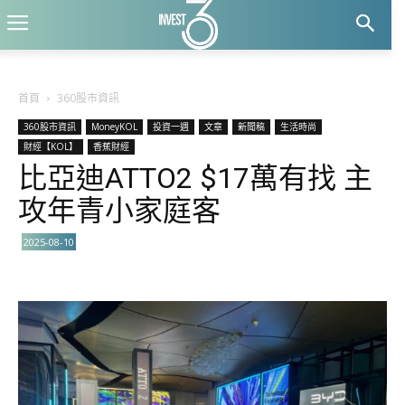
首頁
360股市資訊
360股市資訊
MoneyKOL
投資一週
文章
新聞稿
生活時尚
財經【KOL】
香蕉財經
比亞迪ATTO2 $17萬有找 主
攻年青小家庭客
2025-08-10