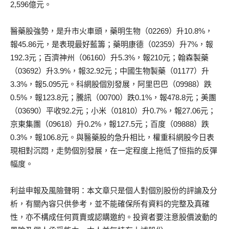
2,596億元。
醫藥股強勢，是升市火車頭，藥明生物（02269）升10.8%，
報45.86元，是表現最好藍籌；藥明康德（02359）升7%，報
192.3元；百濟神州（06160）升5.3%，報210元；翰森製藥
（03692）升3.9%，報32.92元；中國生物製藥（01177）升
3.3%，報5.095元。科網股個別發展，阿里巴巴（09988）跌
0.5%，報123.8元；騰訊（00700）跌0.1%，報478.8元；美團
（03690）平收92.2元；小米（01810）升0.7%，報27.06元；
京東集團（09618）升0.2%，報127.5元；百度（09888）跌
0.3%，報106.8元。與醫藥股的急升相比，權重科網股今日表
現相對沉悶，走勢個別發展，在一定程度上拖低了恒指的反彈
幅度。
利益申報及風險聲明：本文章只是個人對個別股份的評論及分
析，有關內容只供參考，並不能確保所有資料的完整及真確
性，亦不構成任何買賣或認購邀約。投資者要注意股價波動的