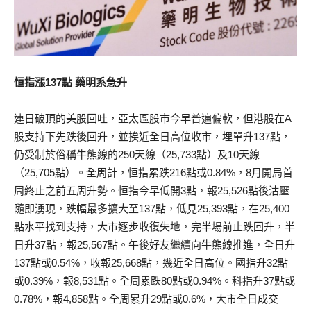
恒指漲137點 藥明系急升
連日破頂的美股回吐，亞太區股市今早普遍偏軟，但港股在A
股支持下先跌後回升，並挨近全日高位收市，埋單升137點，
仍受制於俗稱牛熊線的250天線（25,733點）及10天線
（25,705點）。全周計，恒指累跌216點或0.84%，8月開局首
周終止之前五周升勢。恒指今早低開3點，報25,526點後沽壓
隨即湧現，跌幅最多擴大至137點，低見25,393點，在25,400
點水平找到支持，大市逐步收復失地，完半場前止跌回升，半
日升37點，報25,567點。午後好友繼續向牛熊線推進，全日升
137點或0.54%，收報25,668點，幾近全日高位。國指升32點
或0.39%，報8,531點。全周累跌80點或0.94%。科指升37點或
0.78%，報4,858點。全周累升29點或0.6%，大市全日成交