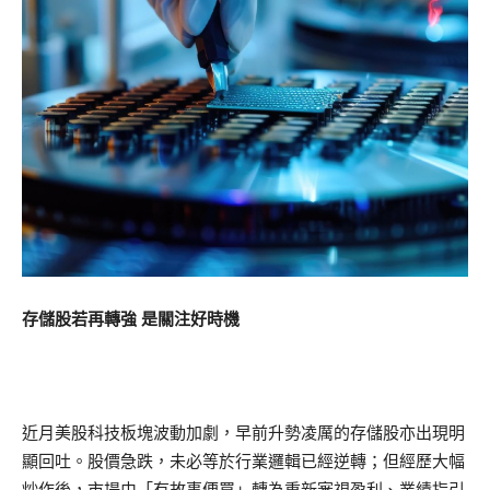
存儲股若再轉強 是關注好時機
近月美股科技板塊波動加劇，早前升勢凌厲的存儲股亦出現明
顯回吐。股價急跌，未必等於行業邏輯已經逆轉；但經歷大幅
炒作後，市場由「有故事便買」轉為重新審視盈利、業績指引