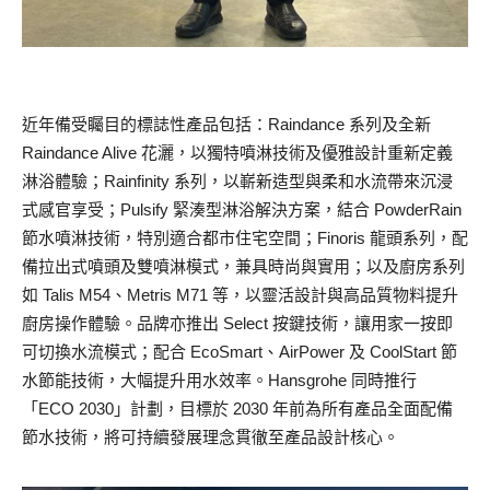
近年備受矚目的標誌性產品包括：Raindance 系列及全新
Raindance Alive 花灑，以獨特噴淋技術及優雅設計重新定義
淋浴體驗；Rainfinity 系列，以嶄新造型與柔和水流帶來沉浸
式感官享受；Pulsify 緊湊型淋浴解決方案，結合 PowderRain
節水噴淋技術，特別適合都市住宅空間；Finoris 龍頭系列，配
備拉出式噴頭及雙噴淋模式，兼具時尚與實用；以及廚房系列
如 Talis M54、Metris M71 等，以靈活設計與高品質物料提升
廚房操作體驗。品牌亦推出 Select 按鍵技術，讓用家一按即
可切換水流模式；配合 EcoSmart、AirPower 及 CoolStart 節
水節能技術，大幅提升用水效率。Hansgrohe 同時推行
「ECO 2030」計劃，目標於 2030 年前為所有產品全面配備
節水技術，將可持續發展理念貫徹至產品設計核心。