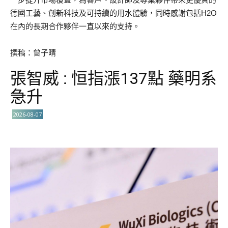
德國工藝、創新科技及可持續的用水體驗，同時感謝包括H2O
在內的長期合作夥伴一直以來的支持。
撰稿：曾子晴
張智威 : 恒指漲137點 藥明系
急升
2026-08-07