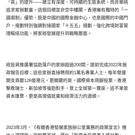
「質」的提升——建立有深度、可持續的生態系統，而非單純
追求家辦數量。這個目標並非空中樓閣，香港擁有獨特的「一
國兩制」優勢，既是中國的國際金融中心，也是國際的中國門
戶。規劃特別強調對接國家「十五五」規劃，強化跨境財富管
理樞紐功能，將家辦發展提升到戰略層面。
經投資推廣署協助落戶的家辦超過200間，提前完成2022年施
政報告目標；這些家辦直接聘用約1萬名專業人士，每年營運
開支貢獻126億港元。更關鍵的是，國際資本用腳投票，香港
擊敗瑞士、新加坡等強勁對手，登上全球第一寶座。這不單是
資本匯聚，更是高增值就業和經濟活力的源頭。
2023年3月，《有關香港發展家族辦公室業務的政策宣言》推