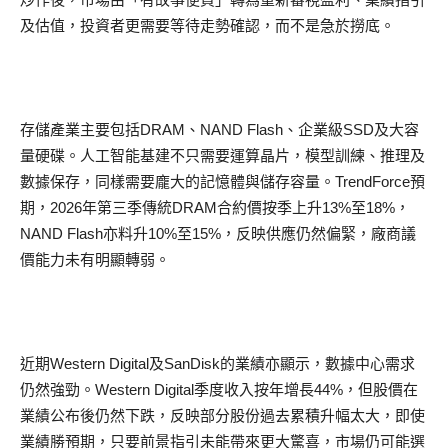
及估值，投資者更需要等待走勢確認，而不是急於撈底。
存儲產業主要包括DRAM、NAND Flash、企業級SSD及大容
量硬碟。人工智能基建不只需要運算晶片，模型訓練、推理及
數據保存，同樣需要龐大的記憶體與儲存容量。TrendForce預
期，2026年第三季傳統DRAM合約價按季上升13%至18%，
NAND Flash亦料升10%至15%，反映供應仍然偏緊，廠商議
價能力未有明顯轉弱。
近期Western Digital及SanDisk的業績亦顯示，數據中心需求
仍然強勁。Western Digital季度收入按年增長44%，但股價在
業績公布後仍然下跌，反映部分股份過去累積升幅太大，即使
業績勝預期，只要前景指引未能帶來更大驚喜，市場仍可能選