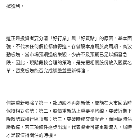
擇獲利。
這正是投資者要分清「好行業」與「好買點」的原因。基本面
強，不代表任何價位都值得追。存儲股本身屬於高周期、高波
動板塊，當市場預期過度樂觀，少許不及預期已足以觸發急
跌。因此，現階段較合理的策略，是先把相關股份放入觀察名
單，留意板塊能否完成調整並重新轉強。
何謂重新轉強？第一，龍頭股不再創新低，並能在大市回落時
保持相對強勢；第二，股價重新站上重要平均線，突破近期下
降趨勢或橫行區頂部；第三，突破時成交量配合，而回調時沽
壓收縮。若三項條件逐步出現，代表資金可能重新流入，屆時
才是較值得關注的時機。