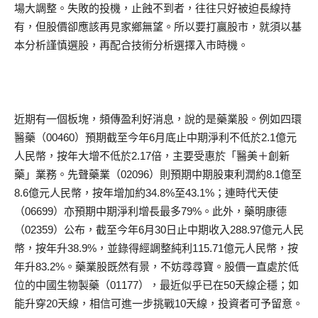
場大調整。失敗的投機，止蝕不到者，往往只好被迫長線持
有，但股價卻應該再見家鄉無望。所以要打贏股市，就須以基
本分析謹慎選股，再配合技術分析選擇入市時機。
近期有一個板塊，頻傳盈利好消息，說的是藥業股。例如四環
醫藥（00460）預期截至今年6月底止中期淨利不低於2.1億元
人民幣，按年大增不低於2.17倍，主要受惠於「醫美＋創新
藥」業務。先聲藥業（02096）則預期中期股東利潤約8.1億至
8.6億元人民幣，按年增加約34.8%至43.1%；連時代天使
（06699）亦預期中期淨利增長最多79%。此外，藥明康德
（02359）公布，截至今年6月30日止中期收入288.97億元人民
幣，按年升38.9%，並錄得經調整純利115.71億元人民幣，按
年升83.2%。藥業股既然有景，不妨尋尋寶。股價一直處於低
位的中國生物製藥（01177），最近似乎已在50天線企穩；如
能升穿20天線，相信可進一步挑戰10天線，投資者可予留意。