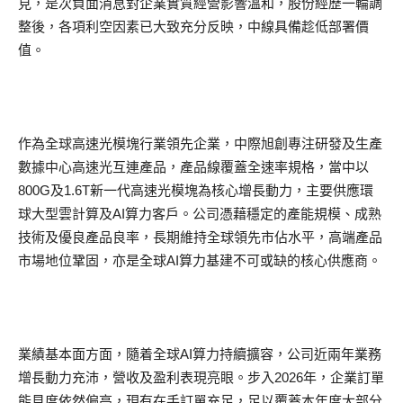
見，是次負面消息對企業實質經營影響溫和，股份經歷一輪調
整後，各項利空因素已大致充分反映，中線具備趁低部署價
值。
作為全球高速光模塊行業領先企業，中際旭創專注研發及生產
數據中心高速光互連產品，產品線覆蓋全速率規格，當中以
800G及1.6T新一代高速光模塊為核心增長動力，主要供應環
球大型雲計算及AI算力客戶。公司憑藉穩定的產能規模、成熟
技術及優良產品良率，長期維持全球領先市佔水平，高端產品
市場地位鞏固，亦是全球AI算力基建不可或缺的核心供應商。
業績基本面方面，隨着全球AI算力持續擴容，公司近兩年業務
增長動力充沛，營收及盈利表現亮眼。步入2026年，企業訂單
能見度依然偏高，現有在手訂單充足，足以覆蓋本年度大部分