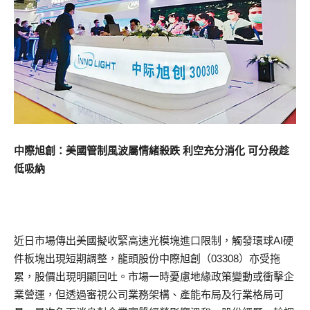
中際旭創：美國管制風波屬情緒殺跌 利空充分消化 可分段趁
低吸納
近日市場傳出美國擬收緊高速光模塊進口限制，觸發環球AI硬
件板塊出現短期調整，龍頭股份中際旭創（03308）亦受拖
累，股價出現明顯回吐。市場一時憂慮地緣政策變動或衝擊企
業營運，但透過審視公司業務架構、產能布局及行業格局可