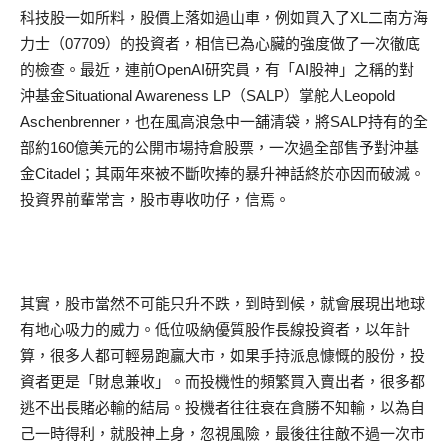
科技股一如所料，股價上落如過山車，例如買入了XL二南方海
力士（07709）的投資者，相信已為心臟的強度做了一次徹底
的檢查。最近，連前OpenAI研究員，有「AI股神」之稱的對
沖基金Situational Awareness LP（SALP）掌舵人Leopold
Aschenbrenner，也在風高浪急中一舖清袋，將SALP持有的全
部約160億美元的公開市場持倉股票，一次過全部售予對沖基
金Citadel；其兩年來被不斷吹捧的暴升神話終於亦因而破滅。
投資界前輩常言，股市專收叻仔，信焉。
其實，股市當然不可能只升不跌，到時到候，就會展現出地球
有地心吸力的威力。低位吸納優質股作長線投資者，以年計
算，很多人都可輕易跑贏大市，如果手持派息慷慨的股份，投
資者更是「財息兼收」。而投機性的頻繁買入賣出者，很多都
逃不出長賭必輸的結局。投機者往往衰在貪勝不知輸，以為自
己一時得利，就股神上身，忽視風險，最後往往敵不過一次市