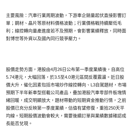
主要風險：汽車行業周期波動，下游車企銷量起伏直接影響訂
單；鋼材、晶片等原材料價格波動；行業價格戰持續壓低毛
利；線控轉向量產進度若不及預期，會影響業績釋放，同時面
對博世等外資以及國內同行競爭壓力。
股價走勢方面，港股由4月26日公布第一季度業績後，自高位
5.74港元，大幅回落，於3.5至4.0港元區間反覆震盪。近日股
價大升，催化因素包括市場炒作線控轉向、L3自駕題材，市場
預期下半年新車型搭載公司產品，疊加港股汽車零部件板塊情
緒回暖，成交明顯放大，題材帶動的短期資金推動行情，之前
股價已充分反映第一季度業績，估值有望修復，重拾250天平
均線。短期股價波動會較大，需要後續訂單與業績數據確認成
長能否兌現。