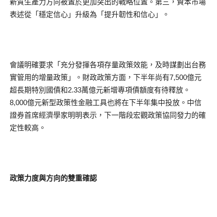
新質生產力方向被置於更加突出的戰略位置。第三，資本市場
表述從「穩定信心」升級為「提升韌性和信心」。
會議明確要求「充分發揮各項存量政策效能，及時謀劃出台務
實管用的增量政策」。財政政策方面，下半年尚有7,500億元
超長期特別國債和2.33萬億元新增專項債額度有待釋放。
8,000億元新型政策性金融工具也將在下半年集中投放。中信
證券首席經濟學家明明表示，下一階段宏觀政策協同發力的確
定性較高。
政策力度與方向的雙重確認