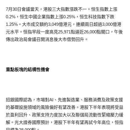
7月30日會議當天，港股三大指數漲跌不一。恒生指數上漲
0.2%，恒生中國企業指數上漲0.25%，恒生科技指數下跌
1.25%。大市成交額約3,049億港元，連續兩日超過3,000億港
元水平。恒指早段一度高見25,971點逼近26,000點關口，午後
傳出政治局會議召開消息後大市借勢回升。
重點板塊的結構性機會
招銀國際認為，市場對AI、先進製造業、服務消費及政策支援
的基礎設施領域的風險偏好有望改善。港股下半年表現將受益
於盈利回升、政策支持力度加大以及聯儲局流動性緊縮壓力緩
解。光大證券國際預計，港股下半年有望再試今年高位，恒指
目標為28,000點。