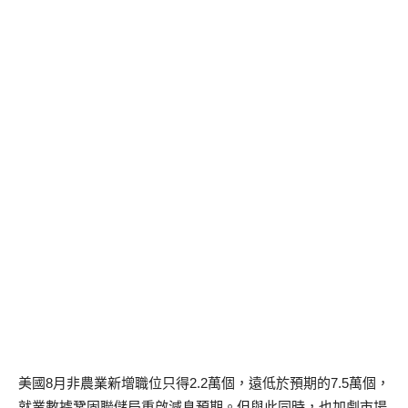
美國8月非農業新增職位只得2.2萬個，遠低於預期的7.5萬個，
就業數據鞏固聯儲局重啟減息預期。但與此同時，也加劇市場