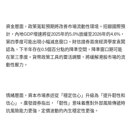
資金層面，政策寬鬆預期將改善市場流動性環境。招銀國際預
計，內地GDP增速將從2025年的5.0%放緩至2026年的4.6%，
第四季度可能出現小幅減息窗口。財信證券首席經濟學家袁闖
認為，下半年存在0.5個百分點的降準空間，降準窗口期可能
在第三季度。貨幣政策工具的靈活調整，將緩解港股市場的流
動性壓力。
情緒層面，資本市場表述從「穩定信心」升級為「提升韌性和
信心」。廣發證券指出，「韌性」意味着應對外部風險傳遞時
抗風險能力更強，定價波動的內生穩定性更強。