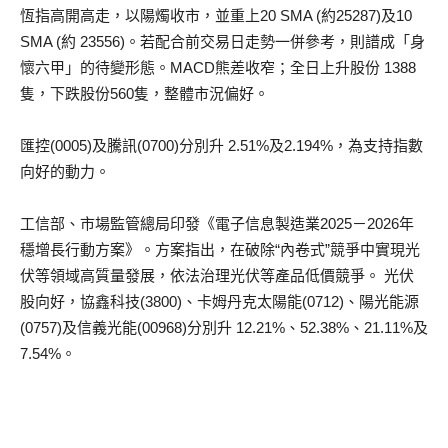
恆指高開高走，以陽燭收市，並重上20 SMA (約25287)及10
SMA (約 23556)。若配合前交易日走勢一併參考，則譜成「身
懷六甲」的待變形態。MACD熊差收窄；全日上升股份 1388
隻，下跌股份560隻，整體市況偏好。
匯控(0005)及騰訊(0700)分別升 2.51%及2.194%，為支持指數
向好的動力。
工信部、市場監管總局印發《電子信息製造業2025－2026年
穩增長行動方案》。方案指出，在破除“內卷式”競爭中實現光
伏等領域高質量發展，依法治理光伏等產品低價競爭。 光伏
股向好，協鑫科技(3800)、卡姆丹克太陽能(0712)、陽光能源
(0757)及信義光能(00968)分別升 12.21%、52.38%、21.11%及
7.54%。