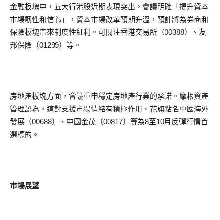
金融板塊中，五大行港股近期表現突出。會議明確「提升資本
市場韌性和信心」，資本市場改革預期升溫，預計將為券商和
保險板塊帶來制度性紅利。可關注香港交易所（00388）、友
邦保險（01299）等。
房地產板塊方面，會議重申穩定房地產行業的承諾。摩根資產
管理認為，這對支援市場情緒有積極作用。花旗點名中國海外
發展（00688）、中國金茂（00817）等為8至10月反彈行情首
選標的。
市場展望