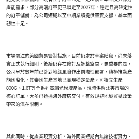
產能需求，部分高端訂單更已鎖定至2027年。穩定且高確定性
的訂單儲備，為公司短期以至中期業績提供堅實支撐，基本面
韌性十足。
市場關注的美國貿易管制措施，目前仍處於草案階段，尚未落
實正式執行細則，後續仍存在修訂及調整空間。更重要的是，
公司早於數年前已針對地緣風險作出前瞻性部署，積極推動產
能國際化，其泰國生產基地已實現穩定量產，可獨立生產
800G、1.6T等全系列高端光模塊產品。現時供應北美市場的
核心訂單，大多已透過海外廠房交付，有效規避地域貿易政策
帶來的潛在限制。
與此同時，從產業現實分析，海外同業短期內無論技術實力、