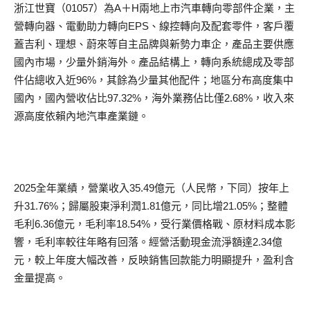
浙江世寶（01057）為A＋H兩地上市汽車轉向零部件企業，主
營轉向器、電動助力轉向EPS、線控轉向及配套零件，客戶覆
蓋吉利、理想、蔚來等自主品牌與新勢力車企，產品主要供應
國內市場，少量外銷海外。產品結構上，轉向系統總成及零部
件佔總收入近96%，其餘為少量其他配件；地區分布高度集中
國內，國內營收佔比97.32%，海外業務佔比僅2.68%，收入來
源高度依賴內地汽車產業鏈。
2025全年業績，營業收入35.49億元（人民幣，下同）按年上
升31.76%；歸屬股東淨利潤1.81億元，同比增21.05%；整體
毛利6.36億元，毛利率18.54%，受行業價格戰、原材料成本影
響，毛利率較往年略有回落。經營活動現金流淨額達2.34億
元，較上年度大幅改善，反映銷售回款能力明顯提升，盈利含
金量提高。