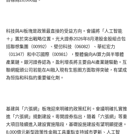
科技與AI板塊是政策最直接的受益方向。會議將「人工智能
＋」置於突出戰略位置。光大證券2026年8月港股金股組合包
括聯想集團（00992）、壁仞科技（06082）、華虹宏力
（01347）和中芯國際（00981），整體偏向AI算力與半導體
產業鏈。銀河證券認為，盈利增長將主要由AI產業鏈驅動。互
聯網龍頭公司若能在AI融入現有生態圈方面取得突破，有望成
為恒指和科指的重要催化劑。
基建與「六張網」板塊迎來明確的政策紅利。會議明確扎實推
進「六張網」規劃建設。粵開證券指出，隨着「六張網」等重
大項目陸續進入建設實施階段，基礎設施建設有望明顯提速。
8,000億元新型政策性金融工具重點支持城市更新、人工智