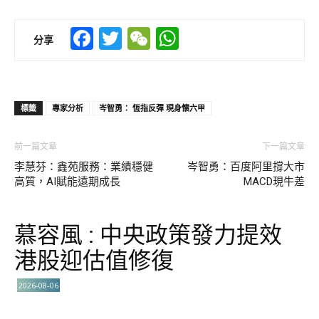
Facebook
Twitter
WeChat
WhatsApp
分享
標籤
專家分析
岑智勇： 恆指反彈 現身懷六甲
前一篇文章
下一篇文章
李慧芬：鑫苑服務：業績穩健
岑智勇：百度阿里撐大市
高質，AI賦能遠期成長
MACD現牛差
慕容風 : 中央政策發力提效
港股迎估值修復
2026-08-06