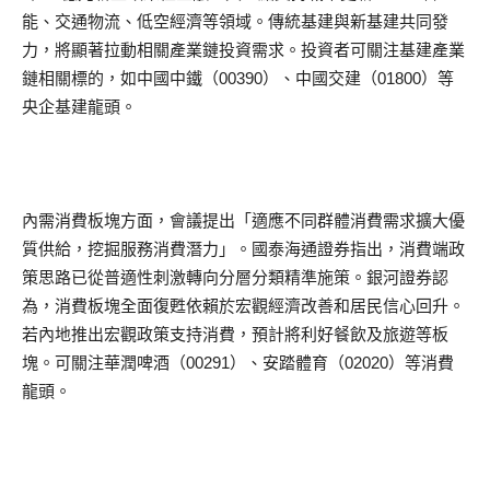
能、交通物流、低空經濟等領域。傳統基建與新基建共同發
力，將顯著拉動相關產業鏈投資需求。投資者可關注基建產業
鏈相關標的，如中國中鐵（00390）、中國交建（01800）等
央企基建龍頭。
內需消費板塊方面，會議提出「適應不同群體消費需求擴大優
質供給，挖掘服務消費潛力」。國泰海通證券指出，消費端政
策思路已從普適性刺激轉向分層分類精準施策。銀河證券認
為，消費板塊全面復甦依賴於宏觀經濟改善和居民信心回升。
若內地推出宏觀政策支持消費，預計將利好餐飲及旅遊等板
塊。可關注華潤啤酒（00291）、安踏體育（02020）等消費
龍頭。