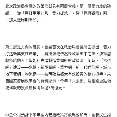
此次政治局會議的政策信號具有兩層含義。第一層是力度的確
認——從「用好用足」到「發力提效」，從「保持觀察」到
「加大逆周期調節」。
第二層是方向的確認。會議首次在政治局會議層面提出「着力
打造新興支柱產業」。科技領域依然是政策重中之重，決策層
將持續向人工智能和先進製造業傾斜財政資源。同時，「六張
網」建設——水網、新型電網、算力網、新一代通信網、城市
地下管網、物流網——被明確為擴大有效投資的核心抓手。來
自國家發展改革委的資料顯示，今年「六張網」及相關重點領
域建設的投資規模將超過7萬億元。
中金公司預計下半年國內宏觀政策將放鬆或加碼。國聯民生證