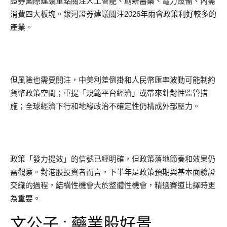
證券國際建議重點關注人工智能、創新醫藥、電力設備、內需
消費四大板塊。銀河證券建議關注2026年兩會政策利好較多的
產業。
但風險也需要關注，中美利差倒掛和人民幣匯率波動可能制約
貨幣政策空間；重提「規範平台經濟」或帶來針對性監管措
施；全球經濟下行和地緣政治不確定性仍構成外部壓力。
政策「發力提效」的信號已經明確，但政策落地節奏和效果仍
需觀察。對港股投資者而言，下半年是政策預期與基本面驗證
交織的過程，結構性機會大於整體性機會，精選賽道比擇時更
為重要。
文公子 : 藥業股好景