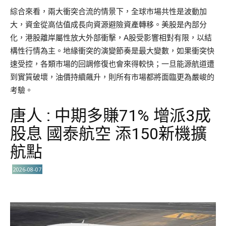
綜合來看，兩大衝突合流的情景下，全球市場共性是波動加
大，資金從高估值成長向資源避險資產轉移。美股是內部分
化，港股離岸屬性放大外部衝擊，A股受影響相對有限，以結
構性行情為主。地緣衝突的演變節奏是最大變數，如果衝突快
速受控，各類市場的回調修復也會來得較快；一旦能源航道遭
到實質破壞，油價持續飆升，則所有市場都將面臨更為嚴峻的
考驗。
唐人 : 中期多賺71% 增派3成
股息 國泰航空 添150新機擴
航點
2026-08-07