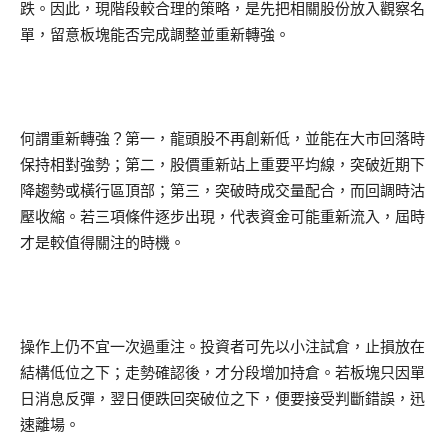
跌。因此，現階段較合理的策略，是先把相關股份放入觀察名
單，留意板塊能否完成調整並重新轉強。
何謂重新轉強？第一，龍頭股不再創新低，並能在大市回落時
保持相對強勢；第二，股價重新站上重要平均線，突破近期下
降趨勢或橫行區頂部；第三，突破時成交量配合，而回調時沽
壓收縮。若三項條件逐步出現，代表資金可能重新流入，屆時
才是較值得關注的時機。
操作上仍不宜一次過重注。投資者可先以小注試倉，止損放在
結構低位之下；走勢確認後，才分段增加持倉。若板塊只因單
日消息反彈，翌日便跌回突破位之下，便要接受判斷錯誤，迅
速離場。