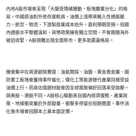
內地A股市場會呈現「大盤受情緒擾動，板塊嚴重分化」的格
局。中國原油對外依存度較高，油價上漲帶來輸入性通脹壓
力，航空、物流、下游製造業成本抬升，盈利預期受損。但國
內通脹水平整體溫和，貨幣政策擁有獨立空間，不會跟隨海外
被迫收緊，A股很難出現全面熊市，更多是震盪格局。
機會集中在資源避險賽道：油氣開採、油服、黃金貴金屬、國
防軍工板塊會獲得事件催化；煤化工等能源替代產業同樣受益
油價上行。而高估值題材股會因全球風險偏好回落承受拋壓。
與美股、港股不同，A股核心驅動來自國內經濟復甦、產業政
策，地緣衝突屬於外部變量，衝擊多停留在短期層面，事件消
化後市場會回歸本土基本面定價。