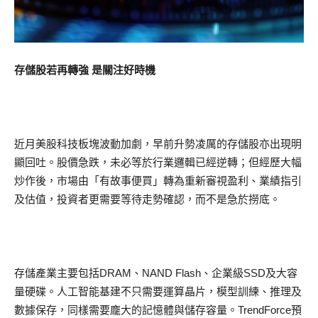
存儲股若再轉強 是關注好時機
近月美股科技板塊波動加劇，早前升勢凌厲的存儲股亦出現明
顯回吐。股價急跌，未必等於行業邏輯已經逆轉；但經歷大幅
炒作後，市場由「有故事便買」轉為重新審視盈利、業績指引
及估值，投資者更需要等待走勢確認，而不是急於撈底。
存儲產業主要包括DRAM、NAND Flash、企業級SSD及大容
量硬碟。人工智能基建不只需要運算晶片，模型訓練、推理及
數據保存，同樣需要龐大的記憶體與儲存容量。TrendForce預