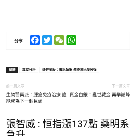
Facebook
Twitter
WeChat
WhatsApp
分享
標籤
專家分析
炒旺美股：騰訊領軍 港股將比美股強
前一篇文章
下一篇文章
生物醫藥派：腫瘤免疫治療 誰
真金白銀：亂世藏金 再攀巔峰
能成為下一個巨頭
張智威 : 恒指漲137點 藥明系
急升