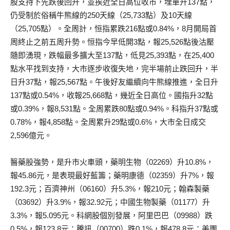
股支持下先跌後回升，並挨近全日高位收市，埋單升137點，
仍受制於俗稱牛熊線的250天線（25,733點）及10天線
（25,705點）。全周計，恒指累跌216點或0.84%，8月開局首
周終止之前五周升勢。恒指今早低開3點，報25,526點後沽壓
隨即湧現，跌幅最多擴大至137點，低見25,393點，在25,400
點水平找到支持，大市逐步收復失地，完半場前止跌回升，半
日升37點，報25,567點。午後好友繼續向牛熊線推進，全日升
137點或0.54%，收報25,668點，幾近全日高位。國指升32點
或0.39%，報8,531點。全周累跌80點或0.94%。科指升37點或
0.78%，報4,858點。全周累升29點或0.6%，大市全日成交
2,596億元。
醫藥股強勢，是升市火車頭，藥明生物（02269）升10.8%，
報45.86元，是表現最好藍籌；藥明康德（02359）升7%，報
192.3元；百濟神州（06160）升5.3%，報210元；翰森製藥
（03692）升3.9%，報32.92元；中國生物製藥（01177）升
3.3%，報5.095元。科網股個別發展，阿里巴巴（09988）跌
0.5%，報123.8元；騰訊（00700）跌0.1%，報478.8元；美團