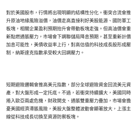
對於美國股市，行情將出現明顯的結構性分化。衝突合流會推
升原油地緣風險溢價，油價走高直接利好美股能源、國防軍工
板塊，相關企業盈利預期抬升會帶動板塊走強。但高油價會重
新點燃通脹壓力，市場會下調聯儲局降息預期，甚至重新計價
加息可能性，美債收益率上行，對高估值的科技成長股形成壓
制，納斯達克指數承受較大回調壓力。
短期避險邏輯會推高美元指數，部分全球避險資金回流美元資
產，對大盤形成一定托底。不過，若衝突持續擴大，美國同時
捲入歐亞兩處危機，財政開支、通脹雙重壓力疊加，市場會擔
憂美國經濟滯脹風險，美股大盤整體波動會顯著放大，上漲主
線從科技成長切換至資源防禦板塊。