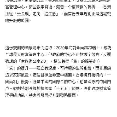
增長13%。更重要的是，香港超越瑞士，成為全球最大跨境財
富管理中心。這些數字背後，藏着一个更深刻的轉折——香港
正從「坐金礦」走向「造生態」，而首份五年規劃正是這場戰
略升級的藍圖。
這份規劃的願景清晰而進取：2030年底前全面超越瑞士，成為
全球最大財富管理中心。但政府的野心不止於數字競賽，反覆
強調的「家族辦公室2.0」，標誌着從「量」的擴張走向
「質」的提升——建立有深度、可持續的生態系統，而非單純
追求家辦數量。這個目標並非空中樓閣，香港擁有獨特的「一
國兩制」優勢，既是中國的國際金融中心，也是國際的中國門
戶。規劃特別強調對接國家「十五五」規劃，強化跨境財富管
理樞紐功能，將家辦發展提升到戰略層面。