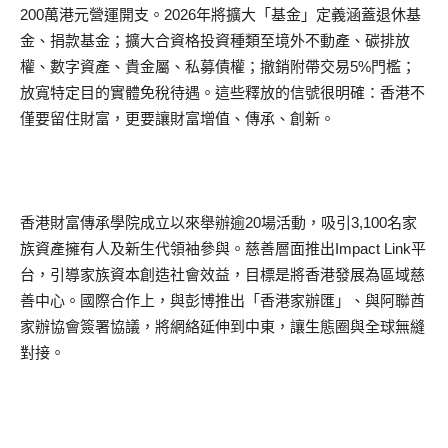
200萬港元營運開支。2026年將擴大「基金」定義涵蓋退休基
金、捐款基金；擴大合資格投資種類至境外不動產、碳排放
權、數字資產、貴金屬、私募債權；撤銷附帶交易5%門檻；
放寬特定目的實體免稅待遇。這些釋放的信號很明確：香港不
僅要留住財富，更要讓財富增值、傳承、創新。
香港財富傳承學院成立以來舉辦逾20場活動，吸引3,100名家
族資產擁有人及新生代領袖參與。慈善層面推出Impact Link平
台，引導家族資本創造社會效益，目標是將香港發展為區域慈
善中心。國際合作上，與彭博推出「香港家辦匯」、與阿聯酋
家辦協會簽署協議，將網絡延伸到中東，讓生態圈與全球無縫
對接。