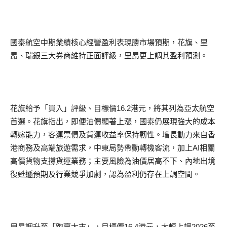
國泰航空中期業績核心經營盈利表現勝市場預期，花旗、里
昂、瑞銀三大券商維持正面評級，里昂更上調其盈利預測。
花旗給予「買入」評級、目標價16.2港元，將其列為亞太航空
首選。花旗指出，即便油價顯著上漲，國泰仍展現強大的成本
轉嫁能力，客運票價及貨運收益率保持韌性。增長動力來自香
港商務及高端旅遊需求，中東局勢帶動轉機客流，加上AI相關
高價貨物支撐貨運業務；主要風險為油價居高不下、內地出境
復甦遜預期及行業競爭加劇，認為盈利仍存在上調空間。
里昂調升至「跑贏大市」，目標價16.4港元，大幅上調2026至