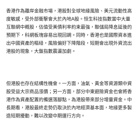
香港作為離岸金融市場，港股對全球地緣風險、美元流動性高
度敏感，受外部衝擊會大於內地A股。恒生科技指數當中大量
互聯網中概股，估值受美債利率約束最強，聯儲局降息延後的
預期下，科網板塊容易出現回調。同時，香港也是國際資本進
出中國資產的樞紐，風險偏好下降階段，短期會出現外資流出
港股的現象，大盤指數震盪加劇。
但港股也存在結構性機會。一方面，油氣、黃金等資源類中資
股受益大宗商品漲價；另一方面，部分中東避險資金也會將香
港作為資產配置的備選落腳點，為港股帶來部分增量資金。中
長期看，港股最終走勢仍取決於內地經濟基本面，地緣更多製
造短期擾動，難以改變中期運行方向。