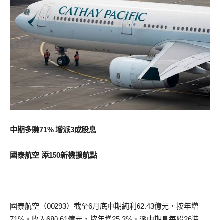
中期多賺71% 增派3成股息
國泰航空 添150新機擴航點
國泰航空（00293）截至6月底中期純利62.43億元，按年增
71%。收入680.61億元，按年增25.3%。派中期息每股26港