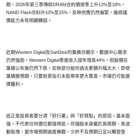
期，2026年第三季傳統DRAM合約價按季上升13%至18%，
NAND Flash亦料升10%至15%，反映供應仍然偏緊，廠商議
價能力未有明顯轉弱。
近期Western Digital及SanDisk的業績亦顯示，數據中心需求
仍然強勁。Western Digital季度收入按年增長44%，但股價在
業績公布後仍然下跌，反映部分股份過去累積升幅太大，即使
業績勝預期，只要前景指引未能帶來更大驚喜，市場仍可能選
擇獲利。
這正是投資者要分清「好行業」與「好買點」的原因。基本面
強，不代表任何價位都值得追。存儲股本身屬於高周期、高波
動板塊，當市場預期過度樂觀，少許不及預期已足以觸發急