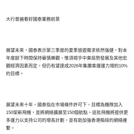
大行普遍看好國泰業務前景
展望未來，國泰表示第三季度的夏季旅遊需求依然強健，對本
年度餘下時間保持審慎樂觀，惟須視乎中東局勢發展及其他宏
觀經濟因素而定，但仍有望達成2026年集團客運運力增約10%
的目標。
展望未來十年，國泰指在市場條件許可下，目標為機隊加入
150架新飛機，並將網絡擴展至150個航點。這批飛機將提供更
多運力以支持公司的增長計劃，並有助加強香港樞紐的網絡連
繫。