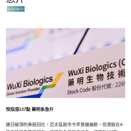
2026-08-07
恒指漲137點 藥明系急升
連日破頂的美股回吐，亞太區股市今早普遍偏軟，但港股在A