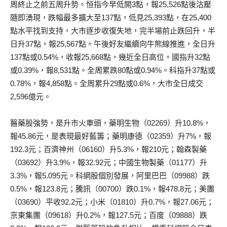
周終止之前五周升勢。恒指今早低開3點，報25,526點後沽壓
隨即湧現，跌幅最多擴大至137點，低見25,393點，在25,400
點水平找到支持，大市逐步收復失地，完半場前止跌回升，半
日升37點，報25,567點。午後好友繼續向牛熊線推進，全日升
137點或0.54%，收報25,668點，幾近全日高位。國指升32點
或0.39%，報8,531點。全周累跌80點或0.94%。科指升37點或
0.78%，報4,858點。全周累升29點或0.6%，大市全日成交
2,596億元。
醫藥股強勢，是升市火車頭，藥明生物（02269）升10.8%，
報45.86元，是表現最好藍籌；藥明康德（02359）升7%，報
192.3元；百濟神州（06160）升5.3%，報210元；翰森製藥
（03692）升3.9%，報32.92元；中國生物製藥（01177）升
3.3%，報5.095元。科網股個別發展，阿里巴巴（09988）跌
0.5%，報123.8元；騰訊（00700）跌0.1%，報478.8元；美團
（03690）平收92.2元；小米（01810）升0.7%，報27.06元；
京東集團（09618）升0.2%，報127.5元；百度（09888）跌