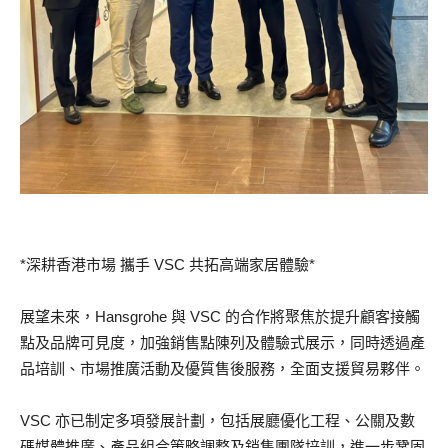
*深耕香港市場 攜手 VSC 共拓高端家居體驗*
展望未來，Hansgrohe 與 VSC 的合作將聚焦於提升顧客接觸
點及品牌可見度，加強銷售點陳列及體驗式展示，同時透過產
品培訓、市場推廣活動及優質售後服務，全面支援貿易夥伴。
VSC 亦已制定多項發展計劃，包括展廳優化工程、公關及數
碼媒體推廣、產品組合策略調整及銷售團隊培訓，進一步鞏固