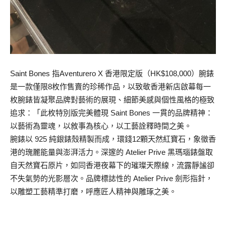
Saint Bones 指Aventurero X 香港限定版（HK$108,000）腕錶
是一款僅限8枚作售賣的珍稀作品，以致敬香港新店啟幕每一
枚腕錶皆凝聚品牌對藝術的展現、細節美感與個性風格的極致
追求：「此枚特別版完美體現 Saint Bones 一貫的品牌精神：
以藝術為靈魂，以敘事為核心，以工藝詮釋時間之美。
腕錶以 925 純銀錶殼精製而成，環錢12顆天然紅寶石，象徵香
港的瑰麗能量與澎湃活力。深邃的 Atelier Prive 黑瑪瑙錶盤取
自天然寶石原片，如同香港夜幕下的璀璨天際線，流露靜謐卻
不失氣勢的光影層次。品牌標誌性的 Atelier Prive 劍形指針，
以雕塑工藝精準打磨，呼應匠人精神與雕琢之美。