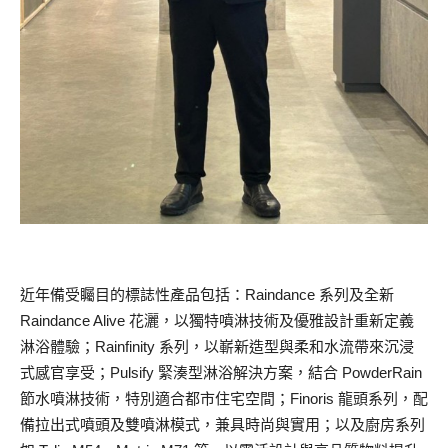
近年備受矚目的標誌性產品包括：Raindance 系列及全新
Raindance Alive 花灑，以獨特噴淋技術及優雅設計重新定義
淋浴體驗；Rainfinity 系列，以嶄新造型與柔和水流帶來沉浸
式感官享受；Pulsify 緊湊型淋浴解決方案，結合 PowderRain
節水噴淋技術，特別適合都市住宅空間；Finoris 龍頭系列，配
備拉出式噴頭及雙噴淋模式，兼具時尚與實用；以及廚房系列