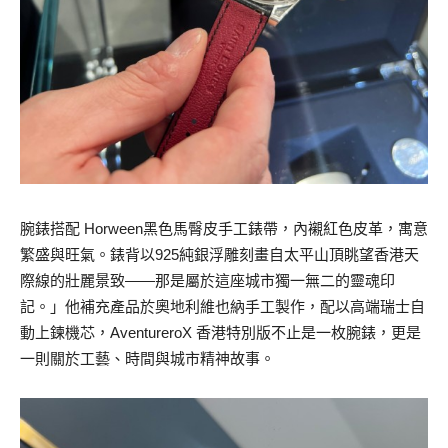
腕錶搭配 Horween黑色馬臀皮手工錶帶，內襯紅色皮革，寓意
繁盛與旺氣。錶背以925純銀浮雕刻畫自太平山頂眺望香港天
際線的壯麗景致——那是屬於這座城市獨一無二的靈魂印
記。」他補充產品於奧地利維也納手工製作，配以高端瑞士自
動上鍊機芯，AventureroX 香港特別版不止是一枚腕錶，更是
一則關於工藝、時間與城市精神故事。