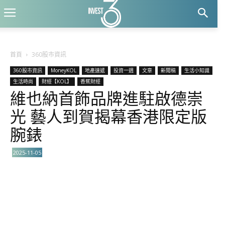
首頁
360股市資訊
360股市資訊
MoneyKOL
地產速遞
投資一週
文章
新聞稿
生活小知識
生活時尚
財經【KOL】
香蕉財經
維也納首飾品牌進駐啟德崇
光 藝人到賀揭幕香港限定版
腕錶
2025-11-05