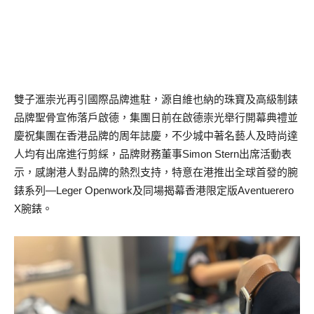
雙子滙崇光再引國際品牌進駐，源自維也納的珠寶及高級制錶
品牌聖骨宣佈落戶啟德，集團日前在啟德崇光舉行開幕典禮並
慶祝集團在香港品牌的周年誌慶，不少城中著名藝人及時尚達
人均有出席進行剪綵，品牌財務董事Simon Stern出席活動表
示，感謝港人對品牌的熱烈支持，特意在港推出全球首發的腕
錶系列—Leger Openwork及同場揭幕香港限定版Aventuerero
X腕錶。