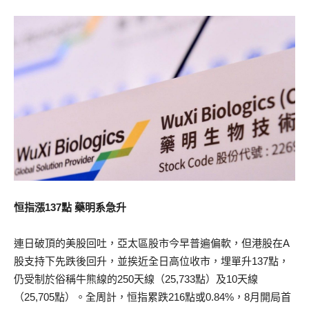
恒指漲137點 藥明系急升
連日破頂的美股回吐，亞太區股市今早普遍偏軟，但港股在A
股支持下先跌後回升，並挨近全日高位收市，埋單升137點，
仍受制於俗稱牛熊線的250天線（25,733點）及10天線
（25,705點）。全周計，恒指累跌216點或0.84%，8月開局首