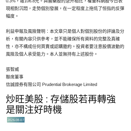
0.3%，報106.8元。與醫藥股的急升相比，權重科網股今日表
現相對沉悶，走勢個別發展，在一定程度上拖低了恒指的反彈
幅度。
利益申報及風險聲明：本文章只是個人對個別股份的評論及分
析，有關內容只供參考，並不能確保所有資料的完整及真確
性，亦不構成任何買賣或認購邀約。投資者要注意股價波動的
風險及個人承受能力。本人並無持有上述股份。
張智威
聯席董事
信誠證券有限公司 Prudential Brokerage Limited
炒旺美股 : 存儲股若再轉強
是關注好時機
2026-08-07