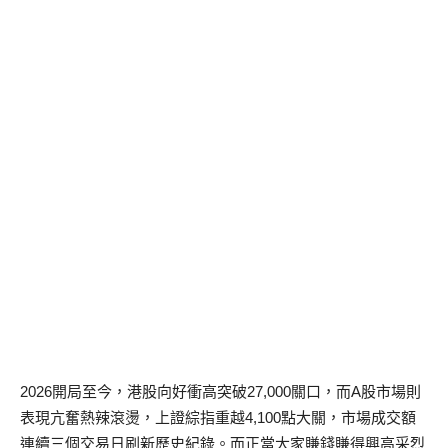
2026開局至今，港股向好衝高突破27,000關口，而A股市場則
表現亢奮熱辣滾燙，上證綜指重越4,100點大關，市場成交額
連續三個交易日刷新歷史紀錄。而正當大家賺錢賺得興高采烈