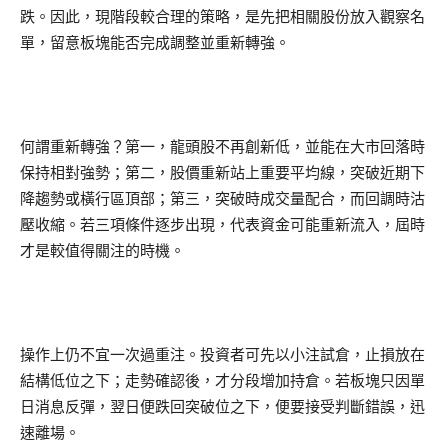
跌。因此，現階段較合理的策略，是先把相關股份放入觀察名
單，留意板塊能否完成調整並重新轉強。
何謂重新轉強？第一，龍頭股不再創新低，並能在大市回落時
保持相對強勢；第二，股價重新站上重要平均線，突破近期下
降趨勢或橫行區頂部；第三，突破時成交量配合，而回調時沽
壓收縮。若三項條件逐步出現，代表資金可能重新流入，屆時
才是較值得關注的時機。
操作上仍不宜一次過重注。投資者可先以小注試倉，止損放在
結構低位之下；走勢確認後，才分段增加持倉。若板塊只因單
日消息反彈，翌日便跌回突破位之下，便要接受判斷錯誤，迅
速離場。