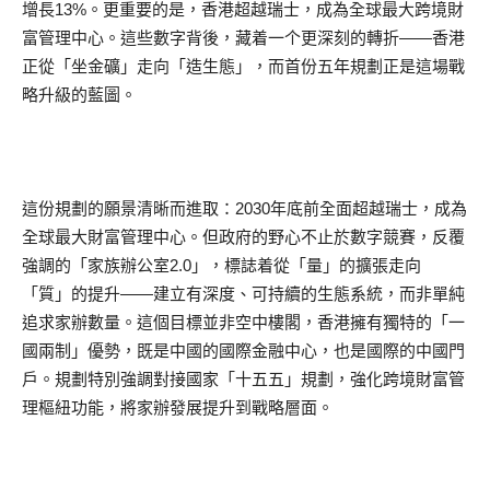
增長13%。更重要的是，香港超越瑞士，成為全球最大跨境財
富管理中心。這些數字背後，藏着一个更深刻的轉折——香港
正從「坐金礦」走向「造生態」，而首份五年規劃正是這場戰
略升級的藍圖。
這份規劃的願景清晰而進取：2030年底前全面超越瑞士，成為
全球最大財富管理中心。但政府的野心不止於數字競賽，反覆
強調的「家族辦公室2.0」，標誌着從「量」的擴張走向
「質」的提升——建立有深度、可持續的生態系統，而非單純
追求家辦數量。這個目標並非空中樓閣，香港擁有獨特的「一
國兩制」優勢，既是中國的國際金融中心，也是國際的中國門
戶。規劃特別強調對接國家「十五五」規劃，強化跨境財富管
理樞紐功能，將家辦發展提升到戰略層面。