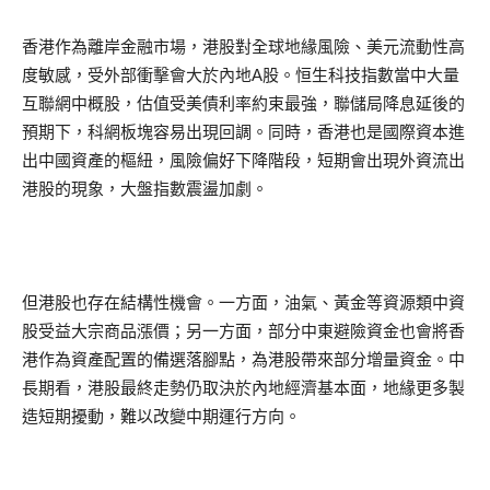
香港作為離岸金融市場，港股對全球地緣風險、美元流動性高
度敏感，受外部衝擊會大於內地A股。恒生科技指數當中大量
互聯網中概股，估值受美債利率約束最強，聯儲局降息延後的
預期下，科網板塊容易出現回調。同時，香港也是國際資本進
出中國資產的樞紐，風險偏好下降階段，短期會出現外資流出
港股的現象，大盤指數震盪加劇。
但港股也存在結構性機會。一方面，油氣、黃金等資源類中資
股受益大宗商品漲價；另一方面，部分中東避險資金也會將香
港作為資產配置的備選落腳點，為港股帶來部分增量資金。中
長期看，港股最終走勢仍取決於內地經濟基本面，地緣更多製
造短期擾動，難以改變中期運行方向。