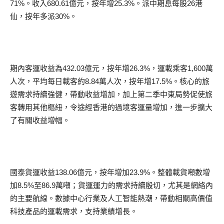
71%。收入680.61億元，按年增25.3%。派中期息每股26港
仙，按年多派30%。
期內客運收益為432.03億元，按年增26.3%，運載乘客1,600萬
人次，平均每日載客約8.84萬人次，按年增17.5%。核心的旅
遊需求持續強健，帶動收益增加，加上第二季中東局勢促使旅
客轉用其他樞紐，令途經香港的過境客運量增加，進一步擴大
了有關收益增幅。
國泰貨運收益138.06億元，按年增加23.9%。整體載貨噸數增
加8.5%至86.9萬噸；貨運運力的需求持續殷切，尤其是網絡內
的主要航線。數據中心行業及人工智能熱潮，帶動相關高價值
科技產品的運載需求，支持業績增長。