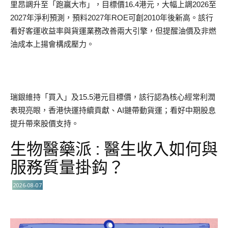
里昂調升至「跑贏大市」，目標價16.4港元，大幅上調2026至
2027年淨利預測，預料2027年ROE可創2010年後新高。該行
看好客運收益率與貨運業務改善兩大引擎，但提醒油價及非燃
油成本上揚會構成壓力。
瑞銀維持「買入」及15.5港元目標價，該行認為核心經常利潤
表現亮眼，香港快運持續貢獻、AI鏈帶動貨運；看好中期股息
提升帶來股價支持。
生物醫藥派 : 醫生收入如何與
服務質量掛鈎？
2026-08-07