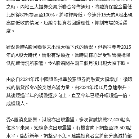
之時，內地三大證券交易所聯合發佈通知，將融資保證金最低
比例從80%提高至100%，將槓桿降低，令連升15天的A股出現
高開低收的情況，短線令投資者回歸理性，抑制市場的活躍
度。
雖然暫時A股回穩並未出現大幅下跌的情況，但過往參考2015
年的A股大時代，情形有點類近，當時同樣亦是受監管機構降
低配置情況所影響，令A股瞬間在兩三個月後出現大幅下跌。
由於自2024年起中國證監批準股票證券商融資大幅增加，循環
式的借貸卻令A股突然充滿力量，由2024年起10月急速攀升，
其後經過半年的調整逐步向上，直至今年已經升幅超過一倍，
成績驕人。
受A股消息影響，港股亦出現震盪，多次嘗試挑戰27,400點高
位水平未果，短線多次出現震盪，有機會向下調整至26,500點
水平，臨近新年，調整少不免。建議投資者宜將部分應減持部