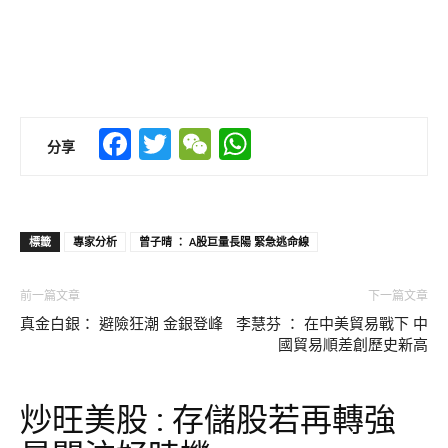
Facebook
Twitter
WeChat
WhatsApp
分享
標籤
專家分析
曾子晴 ： A股巨量長陽 緊急逃命線
前一篇文章
下一篇文章
真金白銀： 避險狂潮 金銀登峰
李慧芬 ： 在中美貿易戰下 中
國貿易順差創歷史新高
炒旺美股 : 存儲股若再轉強