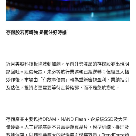
存儲股若再轉強 是關注好時機
近月美股科技板塊波動加劇，早前升勢凌厲的存儲股亦出現明
顯回吐。股價急跌，未必等於行業邏輯已經逆轉；但經歷大幅
炒作後，市場由「有故事便買」轉為重新審視盈利、業績指引
及估值，投資者更需要等待走勢確認，而不是急於撈底。
存儲產業主要包括DRAM、NAND Flash、企業級SSD及大容
量硬碟。人工智能基建不只需要運算晶片，模型訓練、推理及
數據保存，同樣需要龐大的記憶體與儲存容量。TrendForce預