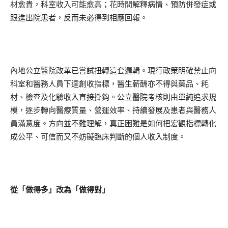
材愈貴，科室收入可能愈高；花時間解釋病情、預防併發症或
跟進出院患者，反而未必得到相應回報。
內地公立醫院改革已嘗試扭轉這套邏輯。現行政策明確禁止向
科室和醫務人員下達創收指標，醫生薪酬亦不得與藥品、耗
材、檢查及化驗收入直接掛鈎。公立醫院考核則由單純追求規
模，逐步轉向醫療質量、營運效率、持續發展及患者與醫務人
員滿意度。方向並不難理解，真正困難是如何把宏觀指標轉化
成公平、可信而又不妨礙臨床判斷的個人收入制度。
從「做得多」改為「做得對」