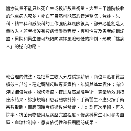
醫療質量不能只以死亡率或投訴數量衡量。大型三甲醫院接收
的危重病人較多，死亡率自然可能高於普通醫院；急診、兒
科、精神科和感染科的工作強度與風險很高，卻未必能創造大
量收入。若考核沒有按病情嚴重程度、專科性質及患者結構調
整，醫院和醫生便可能傾向選擇風險較低的病例，形成「挑病
人」的逆向激勵。
較合理的做法，是把醫生收入分成穩定薪酬、崗位津貼和質量
績效三部分。穩定薪酬反映專業資格、年資與基本責任；崗位
津貼補償急診、深切治療、夜班及高風險手術；質量績效則按
臨床結果、診療規範和患者體驗計算。手術醫生不應只按手術
宗數取酬，而應同時考慮術後併發症、非計劃再次手術、再入
院率、抗菌藥物使用及病歷完整程度。慢病科醫生則可參考血
壓、血糖控制率、患者依從性和長期隨訪成果。