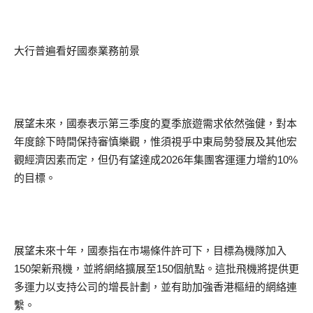
大行普遍看好國泰業務前景
展望未來，國泰表示第三季度的夏季旅遊需求依然強健，對本
年度餘下時間保持審慎樂觀，惟須視乎中東局勢發展及其他宏
觀經濟因素而定，但仍有望達成2026年集團客運運力增約10%
的目標。
展望未來十年，國泰指在市場條件許可下，目標為機隊加入
150架新飛機，並將網絡擴展至150個航點。這批飛機將提供更
多運力以支持公司的增長計劃，並有助加強香港樞紐的網絡連
繫。