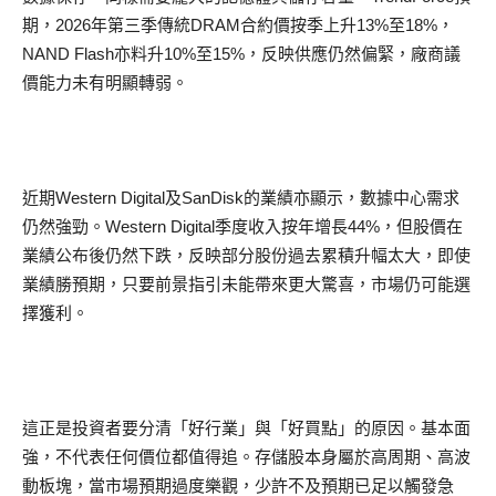
期，2026年第三季傳統DRAM合約價按季上升13%至18%，
NAND Flash亦料升10%至15%，反映供應仍然偏緊，廠商議
價能力未有明顯轉弱。
近期Western Digital及SanDisk的業績亦顯示，數據中心需求
仍然強勁。Western Digital季度收入按年增長44%，但股價在
業績公布後仍然下跌，反映部分股份過去累積升幅太大，即使
業績勝預期，只要前景指引未能帶來更大驚喜，市場仍可能選
擇獲利。
這正是投資者要分清「好行業」與「好買點」的原因。基本面
強，不代表任何價位都值得追。存儲股本身屬於高周期、高波
動板塊，當市場預期過度樂觀，少許不及預期已足以觸發急