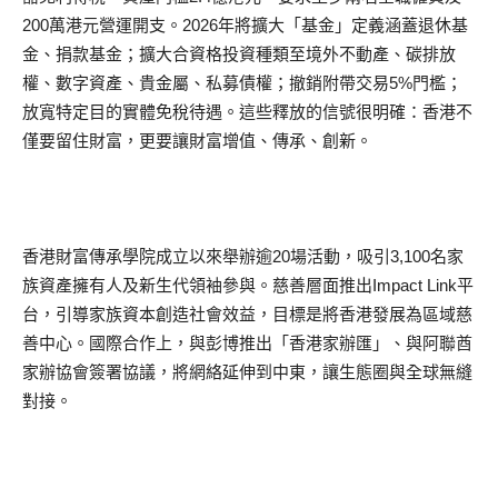
200萬港元營運開支。2026年將擴大「基金」定義涵蓋退休基
金、捐款基金；擴大合資格投資種類至境外不動產、碳排放
權、數字資產、貴金屬、私募債權；撤銷附帶交易5%門檻；
放寬特定目的實體免稅待遇。這些釋放的信號很明確：香港不
僅要留住財富，更要讓財富增值、傳承、創新。
香港財富傳承學院成立以來舉辦逾20場活動，吸引3,100名家
族資產擁有人及新生代領袖參與。慈善層面推出Impact Link平
台，引導家族資本創造社會效益，目標是將香港發展為區域慈
善中心。國際合作上，與彭博推出「香港家辦匯」、與阿聯酋
家辦協會簽署協議，將網絡延伸到中東，讓生態圈與全球無縫
對接。