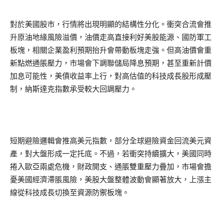
對於美國股市，行情將出現明顯的結構性分化。衝突合流會推
升原油地緣風險溢價，油價走高直接利好美股能源、國防軍工
板塊，相關企業盈利預期抬升會帶動板塊走強。但高油價會重
新點燃通脹壓力，市場會下調聯儲局降息預期，甚至重新計價
加息可能性，美債收益率上行，對高估值的科技成長股形成壓
制，納斯達克指數承受較大回調壓力。
短期避險邏輯會推高美元指數，部分全球避險資金回流美元資
產，對大盤形成一定托底。不過，若衝突持續擴大，美國同時
捲入歐亞兩處危機，財政開支、通脹雙重壓力疊加，市場會擔
憂美國經濟滯脹風險，美股大盤整體波動會顯著放大，上漲主
線從科技成長切換至資源防禦板塊。