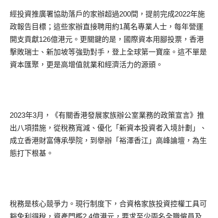
經投資推廣署協助落戶的家辦超過200間，提前完成2022年施
政報告目標；這些家辦直接聘用約1萬名專業人士，每年營運
開支貢獻126億港元。更關鍵的是，國際資本用腳投票，香港
擊敗瑞士、新加坡等強勁對手，登上全球第一寶座。這不單是
資本匯聚，更是高增值就業和經濟活力的源頭。
2023年3月，《有關香港發展家族辦公室業務的政策宣言》推
出八項措施，從稅務寬減、優化「新資本投資者入境計劃」、
成立香港財富傳承學院，到舉辦「裕澤香江」高峰論壇，為生
態打下根基。
稅務是核心競爭力。現行制度下，合資格家族投資控權工具可
豁免利得稅，資產門檻2.4億港元，要求至少兩名全職僱員及