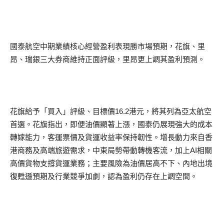
國泰航空中期業績核心經營盈利表現勝市場預期，花旗、里
昂、瑞銀三大券商維持正面評級，里昂更上調其盈利預測。
花旗給予「買入」評級、目標價16.2港元，將其列為亞太航空
首選。花旗指出，即便油價顯著上漲，國泰仍展現強大的成本
轉嫁能力，客運票價及貨運收益率保持韌性。增長動力來自香
港商務及高端旅遊需求，中東局勢帶動轉機客流，加上AI相關
高價貨物支撐貨運業務；主要風險為油價居高不下、內地出境
復甦遜預期及行業競爭加劇，認為盈利仍存在上調空間。