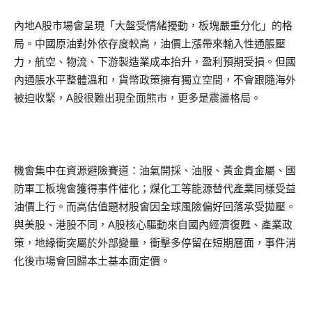
內地A股市場會呈現「大盤受情緒擾動，板塊嚴重分化」的格
局。中國原油對外依存度較高，油價上漲帶來輸入性通脹壓
力，航空、物流、下游製造業成本抬升，盈利預期受損。但國
內通脹水平整體溫和，貨幣政策擁有獨立空間，不會跟隨海外
被迫收緊，A股很難出現全面熊市，更多是震盪格局。
機會集中在資源避險賽道：油氣開採、油服、黃金貴金屬、國
防軍工板塊會獲得事件催化；煤化工等能源替代產業同樣受益
油價上行。而高估值題材股會因全球風險偏好回落承受拋壓。
與美股、港股不同，A股核心驅動來自國內經濟復甦、產業政
策，地緣衝突屬於外部變量，衝擊多停留在短期層面，事件消
化後市場會回歸本土基本面定價。