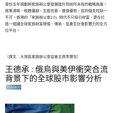
首份五年規劃將家族辦公室發展提升到前所未有的戰略高度。
政策清晰、稅務優越、生態完善、連接優勢，這四個支柱缺一
不可。香港的「家族辦公室2.0」時代不只吸引財富，更在打
造一個讓全球家族財富增值、傳承、並產生社會影響力的全方
位平台。
（撰文：大灣區家族辦公室協會主席李慧芬）
王德承 : 俄烏與美伊衝突合流
背景下的全球股市影響分析
2026-08-07