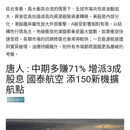
綜合來看，兩大衝突合流的情景下，全球市場共性是波動加
大，資金從高估值成長向資源避險資產轉移。美股是內部分
化，港股離岸屬性放大外部衝擊，A股受影響相對有限，以結
構性行情為主。地緣衝突的演變節奏是最大變數，如果衝突快
速受控，各類市場的回調修復也會來得較快；一旦能源航道遭
到實質破壞，油價持續飆升，則所有市場都將面臨更為嚴峻的
考驗。
唐人 : 中期多賺71% 增派3成
股息 國泰航空 添150新機擴
航點
2026-08-07