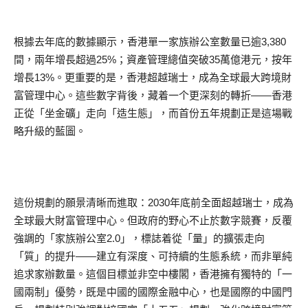
根據去年底的數據顯示，香港單一家族辦公室數量已逾3,380
間，兩年增長超過25%；資產管理總值突破35萬億港元，按年
增長13%。更重要的是，香港超越瑞士，成為全球最大跨境財
富管理中心。這些數字背後，藏着一个更深刻的轉折——香港
正從「坐金礦」走向「造生態」，而首份五年規劃正是這場戰
略升級的藍圖。
這份規劃的願景清晰而進取：2030年底前全面超越瑞士，成為
全球最大財富管理中心。但政府的野心不止於數字競賽，反覆
強調的「家族辦公室2.0」，標誌着從「量」的擴張走向
「質」的提升——建立有深度、可持續的生態系統，而非單純
追求家辦數量。這個目標並非空中樓閣，香港擁有獨特的「一
國兩制」優勢，既是中國的國際金融中心，也是國際的中國門