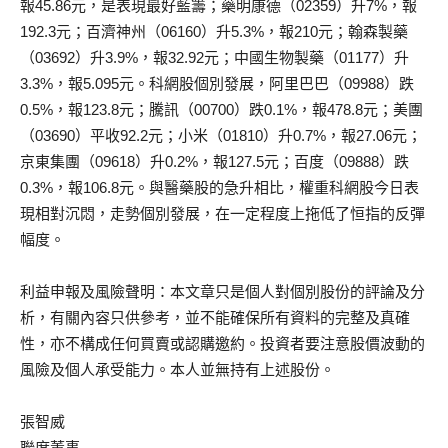
報45.86元，是表現最好藍籌；藥明康德（02359）升7%，報
192.3元；百濟神州（06160）升5.3%，報210元；翰森製藥
（03692）升3.9%，報32.92元；中國生物製藥（01177）升
3.3%，報5.095元。科網股個別發展，阿里巴巴（09988）跌
0.5%，報123.8元；騰訊（00700）跌0.1%，報478.8元；美團
（03690）平收92.2元；小米（01810）升0.7%，報27.06元；
京東集團（09618）升0.2%，報127.5元；百度（09888）跌
0.3%，報106.8元。與醫藥股的急升相比，權重科網股今日表
現相對沉悶，走勢個別發展，在一定程度上拖低了恒指的反彈
幅度。
利益申報及風險聲明：本文章只是個人對個別股份的評論及分
析，有關內容只供參考，並不能確保所有資料的完整及真確
性，亦不構成任何買賣或認購邀約。投資者要注意股價波動的
風險及個人承受能力。本人並無持有上述股份。
張智威
聯席董事