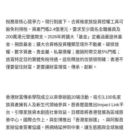
稅務是核心競爭力。現行制度下，合資格家族投資控權工具可
豁免利得稅，資產門檻2.4億港元，要求至少兩名全職僱員及
200萬港元營運開支。2026年將擴大「基金」定義涵蓋退休基
金、捐款基金；擴大合資格投資種類至境外不動產、碳排放
權、數字資產、貴金屬、私募債權；撤銷附帶交易5%門檻；
放寬特定目的實體免稅待遇。這些釋放的信號很明確：香港不
僅要留住財富，更要讓財富增值、傳承、創新。
香港財富傳承學院成立以來舉辦逾20場活動，吸引3,100名家
族資產擁有人及新生代領袖參與。慈善層面推出Impact Link平
台，引導家族資本創造社會效益，目標是將香港發展為區域慈
善中心。國際合作上，與彭博推出「香港家辦匯」、與阿聯酋
家辦協會簽署協議，將網絡延伸到中東，讓生態圈與全球無縫