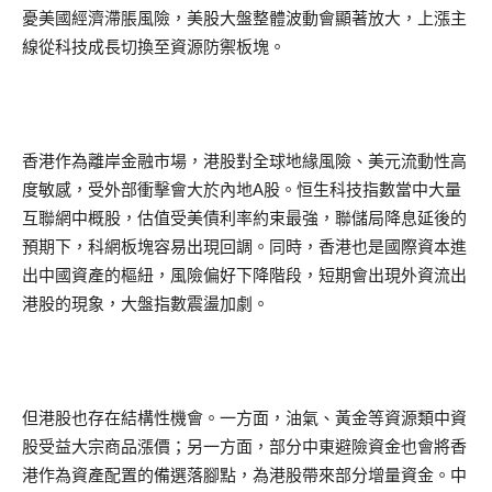
憂美國經濟滯脹風險，美股大盤整體波動會顯著放大，上漲主
線從科技成長切換至資源防禦板塊。
香港作為離岸金融市場，港股對全球地緣風險、美元流動性高
度敏感，受外部衝擊會大於內地A股。恒生科技指數當中大量
互聯網中概股，估值受美債利率約束最強，聯儲局降息延後的
預期下，科網板塊容易出現回調。同時，香港也是國際資本進
出中國資產的樞紐，風險偏好下降階段，短期會出現外資流出
港股的現象，大盤指數震盪加劇。
但港股也存在結構性機會。一方面，油氣、黃金等資源類中資
股受益大宗商品漲價；另一方面，部分中東避險資金也會將香
港作為資產配置的備選落腳點，為港股帶來部分增量資金。中