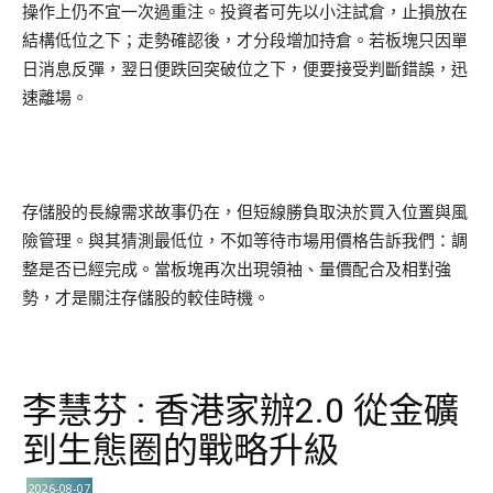
操作上仍不宜一次過重注。投資者可先以小注試倉，止損放在
結構低位之下；走勢確認後，才分段增加持倉。若板塊只因單
日消息反彈，翌日便跌回突破位之下，便要接受判斷錯誤，迅
速離場。
存儲股的長線需求故事仍在，但短線勝負取決於買入位置與風
險管理。與其猜測最低位，不如等待市場用價格告訴我們：調
整是否已經完成。當板塊再次出現領袖、量價配合及相對強
勢，才是關注存儲股的較佳時機。
李慧芬 : 香港家辦2.0 從金礦
到生態圈的戰略升級
2026-08-07