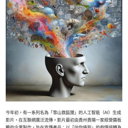
今年初，有一系列名為「雪山救狐狸」的人工智能（AI）生成
影片，在互聯網廣泛流傳。影片最初由貴州貴陽一家經營醬板
鴨的企業製作，旨在宣傳產品；以「估你唔到」的劇情逆轉為