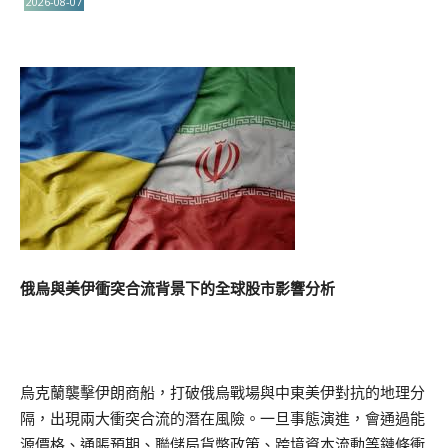
2026-08-07
俄烏與美伊衝突合流背景下的全球股市影響分析
烏克蘭襲擊伊朗商船，打破俄烏戰場與中東美伊對抗的地理分
隔，出現兩大衝突合流的潛在風險。一旦事態演進，會通過能
源價格、通脹預期、聯儲局貨幣政策、跨境資本流動等鏈條衝