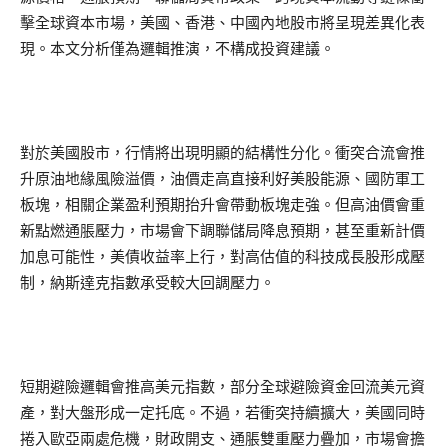
擊全球資本市場，美國、香港、中國內地股市將呈現差異化表
現。本文分析僅為邏輯推演，不構成投資建議。
對於美國股市，行情將出現明顯的結構性分化。衝突合流會推
升原油地緣風險溢價，油價走高直接利好美股能源、國防軍工
板塊，相關企業盈利預期抬升會帶動板塊走強。但高油價會重
新點燃通脹壓力，市場會下調聯儲局降息預期，甚至重新計價
加息可能性，美債收益率上行，對高估值的科技成長股形成壓
制，納斯達克指數承受較大回調壓力。
短期避險邏輯會推高美元指數，部分全球避險資金回流美元資
產，對大盤形成一定托底。不過，若衝突持續擴大，美國同時
捲入歐亞兩處危機，財政開支、通脹雙重壓力疊加，市場會擔