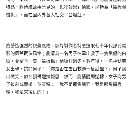
特點，將傳統故事常見的「狐狸報恩」情節，逆轉為「醬板鴨
復仇」，而在國內外各大社交平台爆紅。
為營造強烈的視覺風格，影片製作者特意選取七十年代邵氏電
影的懷舊武俠風格；劇情為一名男子在雪山救了一隻受傷的白
狐，並留下一隻「醬板鴨」給狐狸過冬。數年後，一名神秘美
女出現，詢問男子：「你是否在雪山救過一隻狐狸？」男子露
出微笑，似在預備迎接報恩。然而，劇情隨即逆轉，女子向男
子拔劍或開槍，並宣稱：「我不是那隻狐狸，我是那隻醬板
鴨，我是來復仇的！」