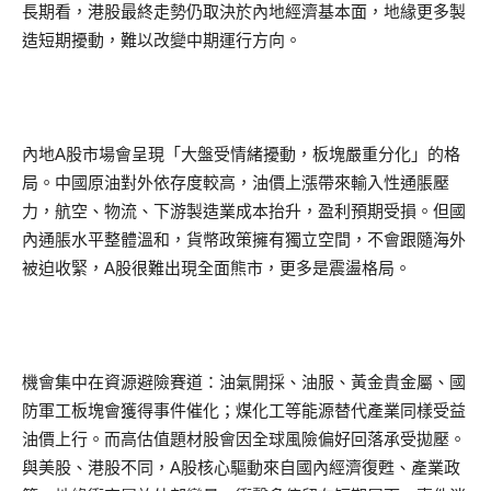
長期看，港股最終走勢仍取決於內地經濟基本面，地緣更多製
造短期擾動，難以改變中期運行方向。
內地A股市場會呈現「大盤受情緒擾動，板塊嚴重分化」的格
局。中國原油對外依存度較高，油價上漲帶來輸入性通脹壓
力，航空、物流、下游製造業成本抬升，盈利預期受損。但國
內通脹水平整體溫和，貨幣政策擁有獨立空間，不會跟隨海外
被迫收緊，A股很難出現全面熊市，更多是震盪格局。
機會集中在資源避險賽道：油氣開採、油服、黃金貴金屬、國
防軍工板塊會獲得事件催化；煤化工等能源替代產業同樣受益
油價上行。而高估值題材股會因全球風險偏好回落承受拋壓。
與美股、港股不同，A股核心驅動來自國內經濟復甦、產業政