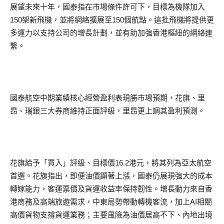
展望未來十年，國泰指在市場條件許可下，目標為機隊加入
150架新飛機，並將網絡擴展至150個航點。這批飛機將提供更
多運力以支持公司的增長計劃，並有助加強香港樞紐的網絡連
繫。
國泰航空中期業績核心經營盈利表現勝市場預期，花旗、里
昂、瑞銀三大券商維持正面評級，里昂更上調其盈利預測。
花旗給予「買入」評級、目標價16.2港元，將其列為亞太航空
首選。花旗指出，即便油價顯著上漲，國泰仍展現強大的成本
轉嫁能力，客運票價及貨運收益率保持韌性。增長動力來自香
港商務及高端旅遊需求，中東局勢帶動轉機客流，加上AI相關
高價貨物支撐貨運業務；主要風險為油價居高不下、內地出境