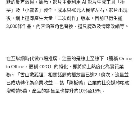
默的反差效果。據悉，影片主要利用 AI 影片生成工具「極
夢」及「小雲雀」製作，成本只40元人民幣左右。影片出現
後，網上迅即產生大量「二次創作」版本，目前已衍生逾
3,000條作品，內容涵蓋角色替換、道具魔改及情節改編等。
在互聯網時代做市場推廣，注重的是線上至線下（簡稱 Online
to Offline，簡稱 O2O）的轉化，即將網上熱度化為實質業
務。「雪山救狐狸」相關話題的播放量已逾2.1億次，流量並
已成功轉化為商業收益──該「醬板鴨」企業的社交媒體帳號
增粉逾5萬，產品的銷售量也提升約10%至15%。