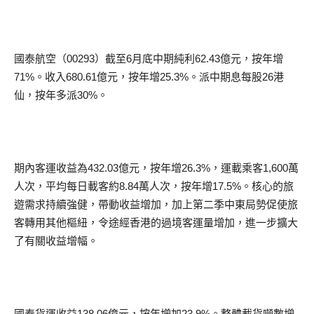
國泰航空（00293）截至6月底中期純利62.43億元，按年增
71%。收入680.61億元，按年增25.3%。派中期息每股26港
仙，按年多派30%。
期內客運收益為432.03億元，按年增26.3%，運載乘客1,600萬
人次，平均每日載客約8.84萬人次，按年增17.5%。核心的旅
遊需求持續強健，帶動收益增加，加上第二季中東局勢促使旅
客轉用其他樞紐，令途經香港的過境客運量增加，進一步擴大
了有關收益增幅。
國泰貨運收益138.06億元，按年增加23.9%。整體載貨噸數增