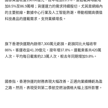
加8.5%至86.9萬噸；貨運運力的需求持續殷切，尤其是網絡內
的主要航線。數據中心行業及人工智能熱潮，帶動相關高價值
科技產品的運載需求，支持業績增長。
旗下香港快運期內錄得7,300萬元虧損，虧損同比大幅收窄
86%。客運收益41.39億元，按年增37.8%。運載乘客共420萬
人次，平均每日載客約2.3萬人次，較去年同期增加9.8%。
國泰指，香港快運的財務表現大幅改善，正邁向業績轉虧為盈
之路。然而，表現受到第二季航空燃油價格大幅上漲所影響。