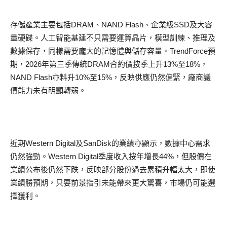
存儲產業主要包括DRAM、NAND Flash、企業級SSD及大容
量硬碟。人工智能基建不只需要運算晶片，模型訓練、推理及
數據保存，同樣需要龐大的記憶體與儲存容量。TrendForce預
期，2026年第三季傳統DRAM合約價按季上升13%至18%，
NAND Flash亦料升10%至15%，反映供應仍然偏緊，廠商議
價能力未有明顯轉弱。
近期Western Digital及SanDisk的業績亦顯示，數據中心需求
仍然強勁。Western Digital季度收入按年增長44%，但股價在
業績公布後仍然下跌，反映部分股份過去累積升幅太大，即使
業績勝預期，只要前景指引未能帶來更大驚喜，市場仍可能選
擇獲利。