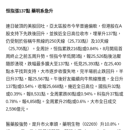
恒指漲137點 藥明系急升
連日破頂的美股回吐，亞太區股市今早普遍偏軟，但港股在A
股支持下先跌後回升，並挨近全日高位收市，埋單升137點，
仍受制於俗稱牛熊線的250天線（25,733點）及10天線
（25,705點）。全周計，恒指累跌216點或0.84%，8月開局首
周終止之前五周升勢。恒指今早低開3點，報25,526點後沽壓
隨即湧現，跌幅最多擴大至137點，低見25,393點，在25,400
點水平找到支持，大市逐步收復失地，完半場前止跌回升，半
日升37點，報25,567點。午後好友繼續向牛熊線推進，全日升
137點或0.54%，收報25,668點，幾近全日高位。國指升32點
或0.39%，報8,531點。全周累跌80點或0.94%。科指升37點或
0.78%，報4,858點。全周累升29點或0.6%，大市全日成交
2,596億元。
醫藥股強勢，是升市火車頭，藥明生物（02269）升10.8%，