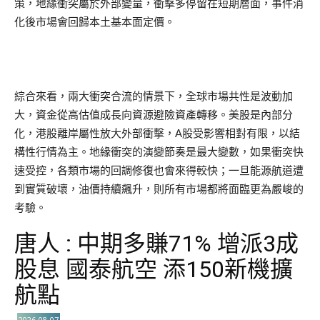
策，地緣衝突屬於外部變量，衝擊多停留在短期層面，事件消
化後市場會回歸本土基本面定價。
綜合來看，兩大衝突合流的情景下，全球市場共性是波動加
大，資金從高估值成長向資源避險資產轉移。美股是內部分
化，港股離岸屬性放大外部衝擊，A股受影響相對有限，以結
構性行情為主。地緣衝突的演變節奏是最大變數，如果衝突快
速受控，各類市場的回調修復也會來得較快；一旦能源航道遭
到實質破壞，油價持續飆升，則所有市場都將面臨更為嚴峻的
考驗。
唐人 : 中期多賺71% 增派3成
股息 國泰航空 添150新機擴
航點
2026-08-07