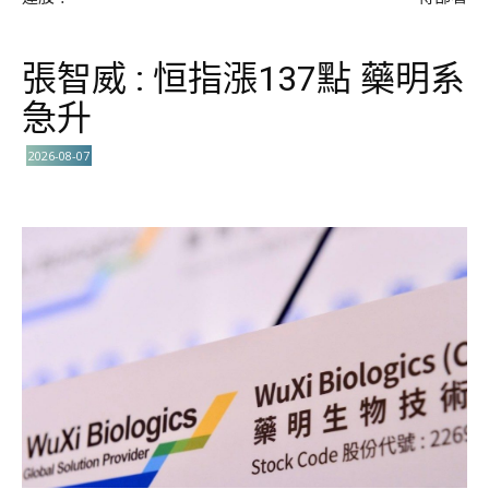
張智威 : 恒指漲137點 藥明系
急升
2026-08-07