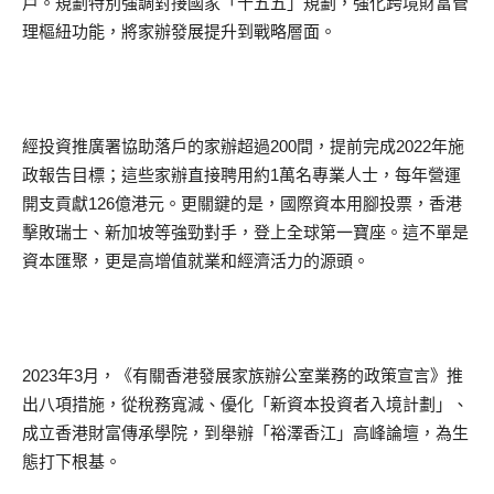
戶。規劃特別強調對接國家「十五五」規劃，強化跨境財富管
理樞紐功能，將家辦發展提升到戰略層面。
經投資推廣署協助落戶的家辦超過200間，提前完成2022年施
政報告目標；這些家辦直接聘用約1萬名專業人士，每年營運
開支貢獻126億港元。更關鍵的是，國際資本用腳投票，香港
擊敗瑞士、新加坡等強勁對手，登上全球第一寶座。這不單是
資本匯聚，更是高增值就業和經濟活力的源頭。
2023年3月，《有關香港發展家族辦公室業務的政策宣言》推
出八項措施，從稅務寬減、優化「新資本投資者入境計劃」、
成立香港財富傳承學院，到舉辦「裕澤香江」高峰論壇，為生
態打下根基。