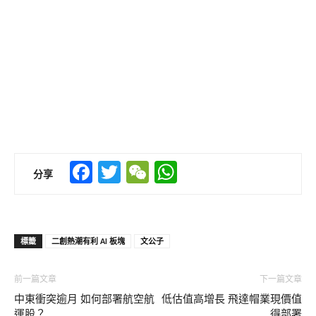
Facebook
Twitter
WeChat
WhatsApp
分享
標籤
二創熱潮有利 AI 板塊
文公子
前一篇文章
下一篇文章
中東衝突逾月 如何部署航空航
低估值高增長 飛達帽業現價值
運股？
得部署