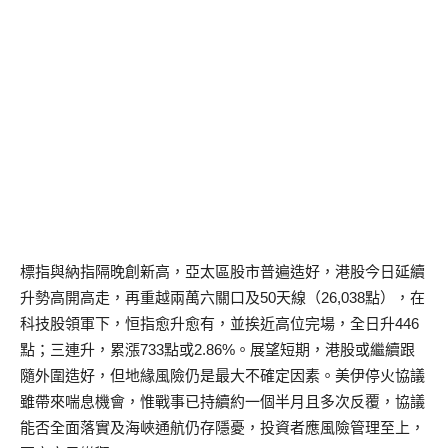
標指與納指隔晚創新高，亞太區股市普遍造好，港股今日延續
升勢高開高走，再重越兩萬六關口及50天線（26,038點），在
科技股領軍下，恒指愈升愈有，並挨近高位完場，全日升446
點；三連升，累漲733點或2.86%。展望短期，港股或繼續跟
隨外圍造好，但地緣風險仍是最大不確定因素。美伊停火協議
雖帶來喘息機會，惟戰事已持續約一個半月且多次反覆，協議
能否全面落實及海峽通航仍存隱憂，投資者應風險管理至上，