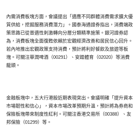
內需消費板塊方面，會議提出「適應不同群體消費需求擴大優
質供給，挖掘服務消費潛力」。國泰海通證券指出，消費端政
策思路已從普適性刺激轉向分層分類精準施策。銀河證券認
為，消費板塊全面復甦依賴於宏觀經濟改善和居民信心回升。
若內地推出宏觀政策支持消費，預計將利好餐飲及旅遊等板
塊。可關注華潤啤酒（00291）、安踏體育（02020）等消費
龍頭。
金融板塊中，五大行港股近期表現突出。會議明確「提升資本
市場韌性和信心」，資本市場改革預期升溫，預計將為券商和
保險板塊帶來制度性紅利。可關注香港交易所（00388）、友
邦保險（01299）等。