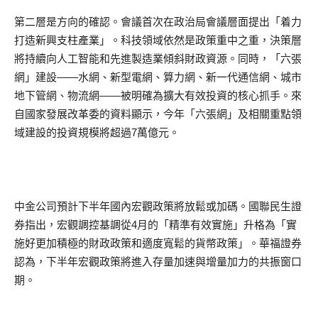
第二層是方向的確認。會議首次在政治局會議層面提出「着力
打造新興支柱產業」。科技領域依然是政策重中之重，決策層
將持續向人工智能和先進製造業傾斜財政資源。同時，「六張
網」建設——水網、新型電網、算力網、新一代通信網、城市
地下管網、物流網——被明確為擴大有效投資的核心抓手。來
自國家發展改革委的資料顯示，今年「六張網」及相關重點領
域建設的投資規模將超過7萬億元。
中金公司預計下半年國內宏觀政策將放鬆或加碼。國聯民生證
券指出，宏觀調控基調從4月的「精準有效實施」升格為「實
施好更加積極的財政政策和適度寬鬆的貨幣政策」。華福證券
認為，下半年宏觀政策將進入存量加速與增量加力的共振窗口
期。