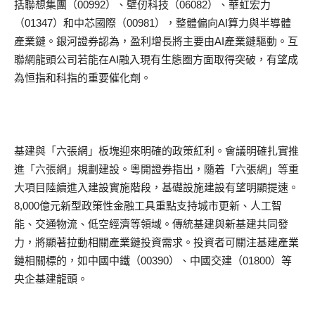
括聯想集團（00992）、壁仞科技（06082）、華虹宏力
（01347）和中芯國際（00981），整體偏向AI算力與半導體
產業鏈。銀河證券認為，盈利增長將主要由AI產業鏈驅動。互
聯網龍頭公司若能在AI融入現有生態圈方面取得突破，有望成
為恒指和科指的重要催化劑。
基建與「六張網」板塊迎來明確的政策紅利。會議明確扎實推
進「六張網」規劃建設。粵開證券指出，隨着「六張網」等重
大項目陸續進入建設實施階段，基礎設施建設有望明顯提速。
8,000億元新型政策性金融工具重點支持城市更新、人工智
能、交通物流、低空經濟等領域。傳統基建與新基建共同發
力，將顯著拉動相關產業鏈投資需求。投資者可關注基建產業
鏈相關標的，如中國中鐵（00390）、中國交建（01800）等
央企基建龍頭。