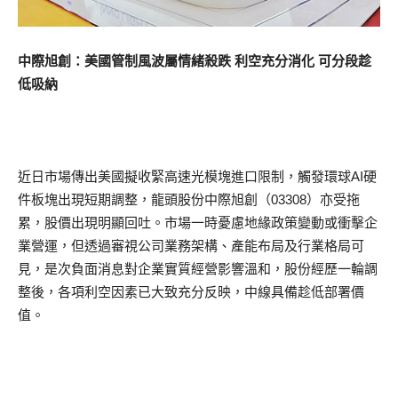
中際旭創：美國管制風波屬情緒殺跌 利空充分消化 可分段趁
低吸納
近日市場傳出美國擬收緊高速光模塊進口限制，觸發環球AI硬
件板塊出現短期調整，龍頭股份中際旭創（03308）亦受拖
累，股價出現明顯回吐。市場一時憂慮地緣政策變動或衝擊企
業營運，但透過審視公司業務架構、產能布局及行業格局可
見，是次負面消息對企業實質經營影響溫和，股份經歷一輪調
整後，各項利空因素已大致充分反映，中線具備趁低部署價
值。