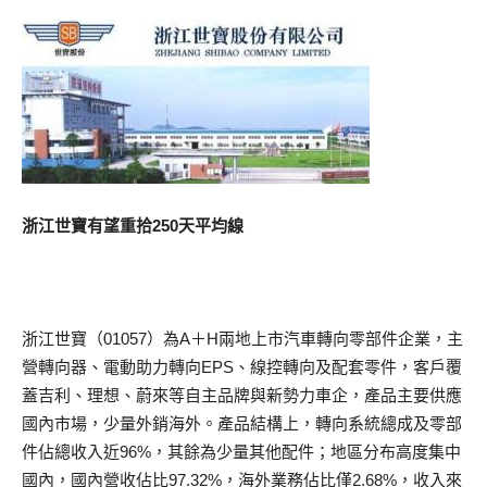
浙江世寶有望重拾250天平均線
浙江世寶（01057）為A＋H兩地上市汽車轉向零部件企業，主
營轉向器、電動助力轉向EPS、線控轉向及配套零件，客戶覆
蓋吉利、理想、蔚來等自主品牌與新勢力車企，產品主要供應
國內市場，少量外銷海外。產品結構上，轉向系統總成及零部
件佔總收入近96%，其餘為少量其他配件；地區分布高度集中
國內，國內營收佔比97.32%，海外業務佔比僅2.68%，收入來