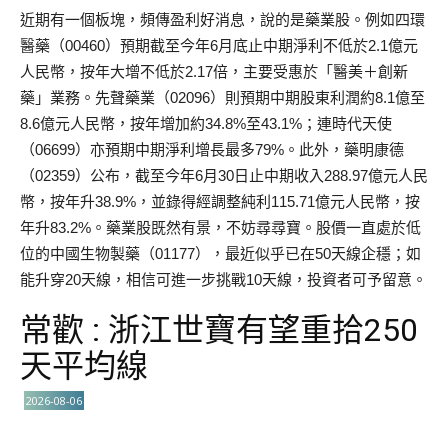
近期有一個板塊，頻傳盈利好消息，說的是藥業股。例如四環
醫藥（00460）預期截至今年6月底止中期淨利不低於2.1億元
人民幣，按年大增不低於2.17倍，主要受惠於「醫美＋創新
藥」業務。先聲藥業（02096）則預期中期股東利潤約8.1億至
8.6億元人民幣，按年增加約34.8%至43.1%；連時代天使
（06699）亦預期中期淨利增長最多79%。此外，藥明康德
（02359）公布，截至今年6月30日止中期收入288.97億元人民
幣，按年升38.9%，並錄得經調整純利115.71億元人民幣，按
年升83.2%。藥業股既然有景，不妨尋尋寶。股價一直處於低
位的中國生物製藥（01177），最近似乎已在50天線企穩；如
能升穿20天線，相信可進一步挑戰10天線，投資者可予留意。
常歡 : 浙江世寶有望重拾250
天平均線
2026-08-06