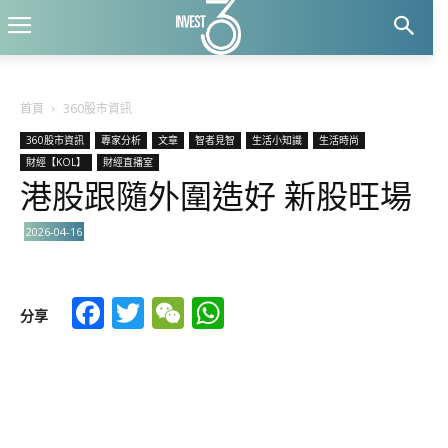
首頁
360股市資訊
360股市資訊
專家分析
文章
智者見智
生活小知識
生活時尚
財經【KOL】
財經直播室
港股跟隨外圍造好 新股旺場
2026-04-16
Facebook
Twitter
WeChat
WhatsApp
分享