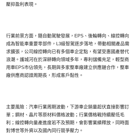
壓抑盈利表現。
行業前景方面，隨自動駕駛發展，EPS、後輪轉向、線控轉向
成為智能車重要零部件，L3級智駕逐步落地，帶動相關產品需
求擴張，公司線控轉向已有多個車企定點，有望受惠國產替代
浪潮。護城河在於深耕轉向領域多年，專利儲備充足，輕型商
用車EPS市佔領先，長期與多家整車廠建立供應鏈合作，整車
廠供應商認證周期長，形成客戶黏性。
主要風險：汽車行業周期波動，下游車企銷量起伏直接影響訂
單；鋼材、晶片等原材料價格波動；行業價格戰持續壓低毛
利；線控轉向量產進度若不及預期，會影響業績釋放，同時面
對博世等外資以及國內同行競爭壓力。