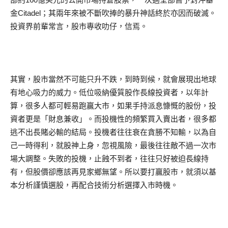
金Citadel；其兩年來被不斷吹捧的暴升神話終於亦因而破滅。
投資界前輩常言，股市專收叻仔，信焉。
其實，股市當然不可能只升不跌，到時到候，就會展現出地球
有地心吸力的威力。低位吸納優質股作長線投資者，以年計
算，很多人都可輕易跑贏大市，如果手持派息慷慨的股份，投
資者更是「財息兼收」。而投機性的頻繁買入賣出者，很多都
逃不出長賭必輸的結局。投機者往往衰在貪勝不知輸，以為自
己一時得利，就股神上身，忽視風險，最後往往敵不過一次市
場大調整。失敗的投機，止蝕不到者，往往只好被迫長線持
有，但股價卻應該再見家鄉無望。所以要打贏股市，就須以基
本分析謹慎選股，再配合技術分析選擇入市時機。