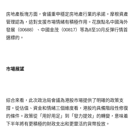
房地產板塊方面，會議重申穩定房地產行業的承諾。摩根資產
管理認為，這對支援市場情緒有積極作用。花旗點名中國海外
發展（00688）、中國金茂（00817）等為8至10月反彈行情首
選標的。
市場展望
綜合來看，此次政治局會議為港股市場提供了明確的政策支
撐。從估值、資金和情緒三個維度看，港股均具備階段性修復
的條件。政策從「用好用足」到「發力提效」的轉變，意味着
下半年將有更積極的財政支出和更靈活的貨幣投放。