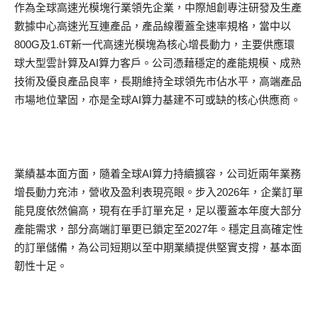
作為全球高速光模塊行業領先企業，中際旭創專注研發及生產
數據中心高速光互連產品，產品線覆蓋全速率規格，當中以
800G及1.6T新一代高速光模塊為核心增長動力，主要供應環
球大型雲計算及AI算力客戶。公司憑藉穩定的產能規模、成熟
技術及優良產品良率，長期維持全球領先市佔水平，高端產品
市場地位鞏固，亦是全球AI算力基建不可或缺的核心供應商。
業績基本面方面，隨着全球AI算力持續擴容，公司近兩年業務
增長動力充沛，營收及盈利表現亮眼。步入2026年，企業訂單
能見度依然偏高，現有在手訂單充足，足以覆蓋本年度大部分
產能需求，部分高端訂單更已鎖定至2027年。穩定且高確定性
的訂單儲備，為公司短期以至中期業績提供堅實支撐，基本面
韌性十足。