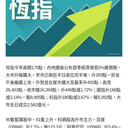
恒指今早高開175點，內地隨後公布首季經濟增長5%勝預期，
大市升幅擴大，早市已挨近半日高位完半場，升359點。好友
午後繼續上攻，升勢並在尾市擴大至最多升455點，高見
26,403點，收市報26,394點，升446點或1.72%；國指升186點
或2.14%，報8,905點；科指升180點或3.67%，報5,092點，大
市全日成交2,562億元。
90隻藍籌股中，61隻上升。科網股為升市主力，百度
（09888）升7.7%，報123.3元；阿里巴巴（09988）升5.6%，