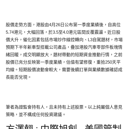
股價走勢方面，港股由4月26日公布第一季度業績後，自高位
5.74港元，大幅回落，於3.5至4.0港元區間反覆震盪。近日股
價大升，催化因素包括市場炒作線控轉向、L3自駕題材，市場
預期下半年新車型搭載公司產品，疊加港股汽車零部件板塊情
緒回暖，成交明顯放大，題材帶動的短期資金推動行情，之前
股價已充分反映第一季度業績，估值有望修復，重拾250天平
均線。短期股價波動會較大，需要後續訂單與業績數據確認成
長能否兌現。
筆者為證監會持有人，且未持有上述股票。以上純屬個人意見
策略，並不構成任何投資建議。
方澤翹 : 中際旭創 - 美國管制