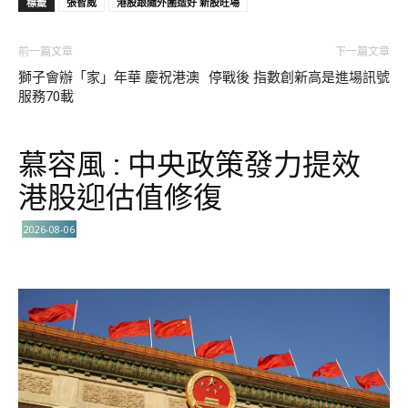
標籤
張智威
港股跟隨外圍造好 新股旺場
前一篇文章
下一篇文章
獅子會辦「家」年華 慶祝港澳
停戰後 指數創新高是進場訊號
服務70載
慕容風 : 中央政策發力提效
港股迎估值修復
2026-08-06