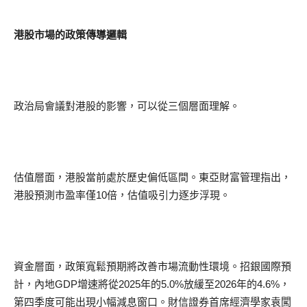
港股市場的政策傳導邏輯
政治局會議對港股的影響，可以從三個層面理解。
估值層面，港股當前處於歷史偏低區間。東亞財富管理指出，
港股預測市盈率僅10倍，估值吸引力逐步浮現。
資金層面，政策寬鬆預期將改善市場流動性環境。招銀國際預
計，內地GDP增速將從2025年的5.0%放緩至2026年的4.6%，
第四季度可能出現小幅減息窗口。財信證券首席經濟學家袁闖