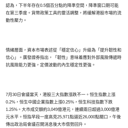
認為，下半年存在0.5個百分點的降準空間，降準窗口期可能
在第三季度。貨幣政策工具的靈活調整，將緩解港股市場的流
動性壓力。
情緒層面，資本市場表述從「穩定信心」升級為「提升韌性和
信心」。廣發證券指出，「韌性」意味着應對外部風險傳遞時
抗風險能力更強，定價波動的內生穩定性更強。
7月30日會議當天，港股三大指數漲跌不一。恒生指數上漲
0.2%，恒生中國企業指數上漲0.25%，恒生科技指數下跌
1.25%。大市成交額約3,049億港元，連續兩日超過3,000億港
元水平。恒指早段一度高見25,971點逼近26,000點關口，午後
傳出政治局會議召開消息後大市借勢回升。