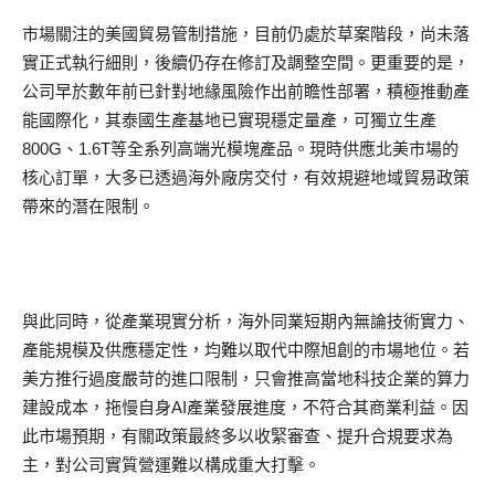
市場關注的美國貿易管制措施，目前仍處於草案階段，尚未落
實正式執行細則，後續仍存在修訂及調整空間。更重要的是，
公司早於數年前已針對地緣風險作出前瞻性部署，積極推動產
能國際化，其泰國生產基地已實現穩定量產，可獨立生產
800G、1.6T等全系列高端光模塊產品。現時供應北美市場的
核心訂單，大多已透過海外廠房交付，有效規避地域貿易政策
帶來的潛在限制。
與此同時，從產業現實分析，海外同業短期內無論技術實力、
產能規模及供應穩定性，均難以取代中際旭創的市場地位。若
美方推行過度嚴苛的進口限制，只會推高當地科技企業的算力
建設成本，拖慢自身AI產業發展進度，不符合其商業利益。因
此市場預期，有關政策最終多以收緊審查、提升合規要求為
主，對公司實質營運難以構成重大打擊。