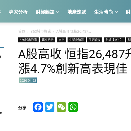
事
專家分析
財經雜誌
地產速遞
生活時尚
財
首頁
360股市資訊
A股高收 恒指26,487...
360股市資訊
專家分析
文章
生活小知識
生活時尚
財經【KOL】
財
A股高收 恒指26,48
急升
漲4.7%創新高表現佳
2026-04-22
關
Facebook
Twitter
WeChat
WhatsApp
分享
生