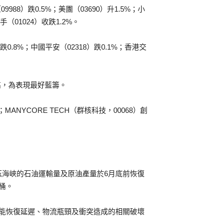
988）跌0.5%；美團（03690）升1.5%；小
手（01024）收跌1.2%。
0.8%；中國平安（02318）跌0.1%；香港交
新高，為表現最好藍籌。
MANYCORE TECH（群核科技，00068）創
茲海峽的石油運輸量及原油產量於6月底前恢復
桶。
產能恢復延遲、物流瓶頸及衝突造成的相關破壞