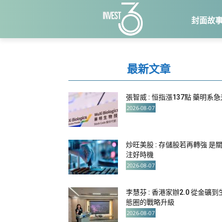
封面故
最新文章
張智威 : 恒指漲137點 藥明系
2026-08-07
炒旺美股 : 存儲股若再轉強 是
注好時機
2026-08-07
李慧芬 : 香港家辦2.0 從金礦到
態圈的戰略升級
2026-08-07