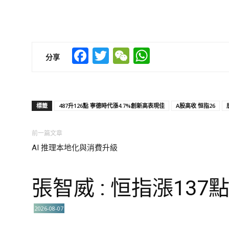
Facebook
Twitter
WeChat
WhatsApp
分享
標籤
487升126點 寧德時代漲4.7%創新高表現佳
A股高收 恒指26
前一篇文章
AI 推理本地化與消費升級
張智威 : 恒指漲137
2026-08-07