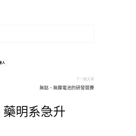
唐人
下一篇文章
無鈷、無鎳電池的研發競賽
點 藥明系急升