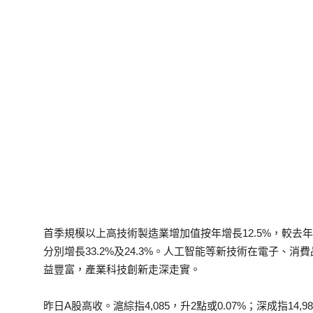
首季規模以上高技術製造業增加值按年增長12.5%，較去
分別增長33.2%及24.3%。人工智能等新技術在電子、
益豐富，產業科技創新走深走實。
昨日A股高收。滬綜指4,085，升2點或0.07%；深成指14,98