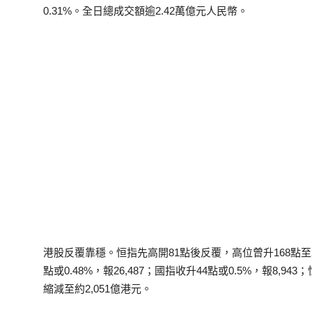
0.31%。全日總成交額逾2.42萬億元人民幣。
港股反覆靠穩。恒指先高開81點後反覆，高位曾升168點至26,
點或0.48%，報26,487；國指收升44點或0.5%，報8,94
縮減至約2,051億港元。