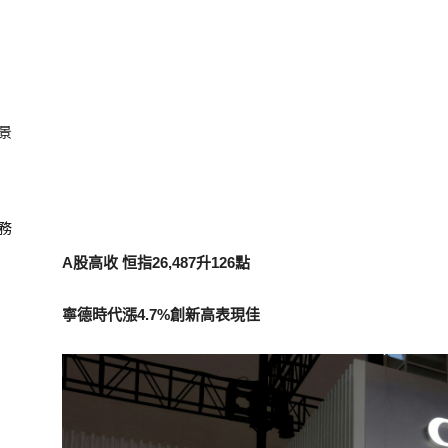
景
務
A股高收 恒指26,487升126點
寧德時代漲4.7%創新高表現佳