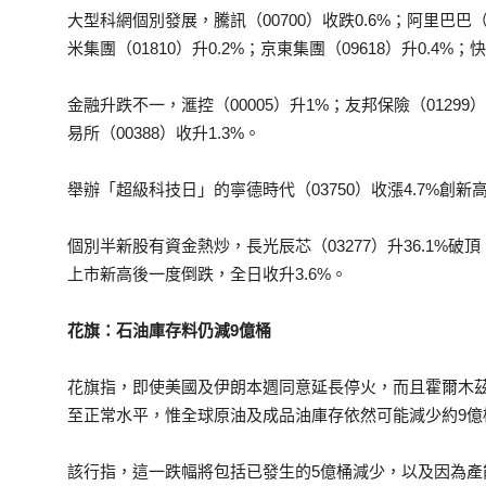
大型科網個別發展，騰訊（00700）收跌0.6%；阿里巴巴（09
米集團（01810）升0.2%；京東集團（09618）升0.4%；快
金融升跌不一，滙控（00005）升1%；友邦保險（01299）跌
易所（00388）收升1.3%。
舉辦「超級科技日」的寧德時代（03750）收漲4.7%創
個別半新股有資金熱炒，長光辰芯（03277）升36.1%破頂；
上市新高後一度倒跌，全日收升3.6%。
花旗：石油庫存料仍減9億桶
花旗指，即使美國及伊朗本週同意延長停火，而且霍爾木
至正常水平，惟全球原油及成品油庫存依然可能減少約9億
該行指，這一跌幅將包括已發生的5億桶減少，以及因為