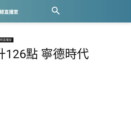
經直播室
經直播室
7升126點 寧德時代