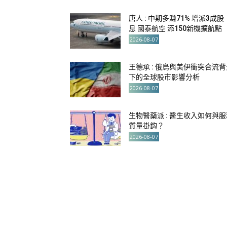
唐人 : 中期多賺71% 增派3成股
息 國泰航空 添150新機擴航點
2026-08-07
王德承 : 俄烏與美伊衝突合流背
下的全球股市影響分析
2026-08-07
生物醫藥派 : 醫生收入如何與服
質量掛鈎？
2026-08-07