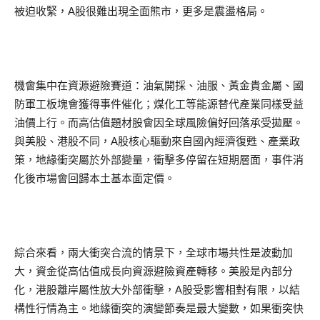
被迫收緊，A股很難出現全面熊市，更多是震盪格局。
機會集中在資源避險賽道：油氣開採、油服、黃金貴金屬、國
防軍工板塊會獲得事件催化；煤化工等能源替代產業同樣受益
油價上行。而高估值題材股會因全球風險偏好回落承受拋壓。
與美股、港股不同，A股核心驅動來自國內經濟復甦、產業政
策，地緣衝突屬於外部變量，衝擊多停留在短期層面，事件消
化後市場會回歸本土基本面定價。
綜合來看，兩大衝突合流的情景下，全球市場共性是波動加
大，資金從高估值成長向資源避險資產轉移。美股是內部分
化，港股離岸屬性放大外部衝擊，A股受影響相對有限，以結
構性行情為主。地緣衝突的演變節奏是最大變數，如果衝突快