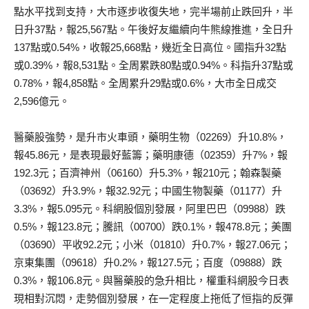
點水平找到支持，大市逐步收復失地，完半場前止跌回升，半
日升37點，報25,567點。午後好友繼續向牛熊線推進，全日升
137點或0.54%，收報25,668點，幾近全日高位。國指升32點
或0.39%，報8,531點。全周累跌80點或0.94%。科指升37點或
0.78%，報4,858點。全周累升29點或0.6%，大市全日成交
2,596億元。
醫藥股強勢，是升市火車頭，藥明生物（02269）升10.8%，
報45.86元，是表現最好藍籌；藥明康德（02359）升7%，報
192.3元；百濟神州（06160）升5.3%，報210元；翰森製藥
（03692）升3.9%，報32.92元；中國生物製藥（01177）升
3.3%，報5.095元。科網股個別發展，阿里巴巴（09988）跌
0.5%，報123.8元；騰訊（00700）跌0.1%，報478.8元；美團
（03690）平收92.2元；小米（01810）升0.7%，報27.06元；
京東集團（09618）升0.2%，報127.5元；百度（09888）跌
0.3%，報106.8元。與醫藥股的急升相比，權重科網股今日表
現相對沉悶，走勢個別發展，在一定程度上拖低了恒指的反彈