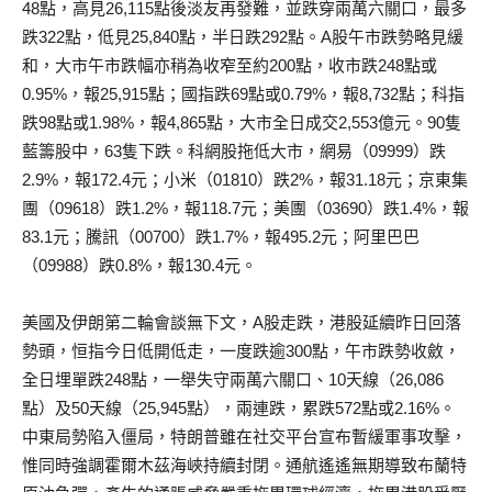
48點，高見26,115點後淡友再發難，並跌穿兩萬六關口，最多
跌322點，低見25,840點，半日跌292點。A股午市跌勢略見緩
和，大市午市跌幅亦稍為收窄至約200點，收市跌248點或
0.95%，報25,915點；國指跌69點或0.79%，報8,732點；科指
跌98點或1.98%，報4,865點，大市全日成交2,553億元。90隻
藍籌股中，63隻下跌。科網股拖低大市，網易（09999）跌
2.9%，報172.4元；小米（01810）跌2%，報31.18元；京東集
團（09618）跌1.2%，報118.7元；美團（03690）跌1.4%，報
83.1元；騰訊（00700）跌1.7%，報495.2元；阿里巴巴
（09988）跌0.8%，報130.4元。
美國及伊朗第二輪會談無下文，A股走跌，港股延續昨日回落
勢頭，恒指今日低開低走，一度跌逾300點，午市跌勢收斂，
全日埋單跌248點，一舉失守兩萬六關口、10天線（26,086
點）及50天線（25,945點），兩連跌，累跌572點或2.16%。
中東局勢陷入僵局，特朗普雖在社交平台宣布暫緩軍事攻擊，
惟同時強調霍爾木茲海峽持續封閉。通航遙遙無期導致布蘭特