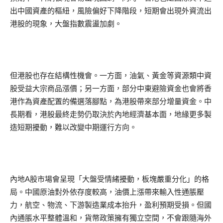
出中國資產的樞紐，風險偏好下降階段，短期會出現外資流出
港股的現象，大盤指數震盪加劇。
但港股也存在結構性機會。一方面，油氣、黃金等資源類中資
股受益大宗商品漲價；另一方面，部分中東避險資金也會將香
港作為資產配置的備選落腳點，為港股帶來部分增量資金。中
長期看，港股最終走勢仍取決於內地經濟基本面，地緣更多製
造短期擾動，難以改變中期運行方向。
內地A股市場會呈現「大盤受情緒擾動，板塊嚴重分化」的格
局。中國原油對外依存度較高，油價上漲帶來輸入性通脹壓
力，航空、物流、下游製造業成本抬升，盈利預期受損。但國
內通脹水平整體溫和，貨幣政策擁有獨立空間，不會跟隨海外