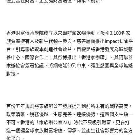
僅要留住財富，更要讓財富增值、傳承、創新。
香港財富傳承學院成立以來舉辦逾20場活動，吸引3,100名家
族資產擁有人及新生代領袖參與。慈善層面推出Impact Link平
台，引導家族資本創造社會效益，目標是將香港發展為區域慈
善中心。國際合作上，與彭博推出「香港家辦匯」、與阿聯酋
家辦協會簽署協議，將網絡延伸到中東，讓生態圈與全球無縫
對接。
首份五年規劃將家族辦公室發展提升到前所未有的戰略高度。
政策清晰、稅務優越、生態完善、連接優勢，這四個支柱缺一
不可。香港的「家族辦公室2.0」時代不只吸引財富，更在打
造一個讓全球家族財富增值、傳承、並產生社會影響力的全方
位平台。