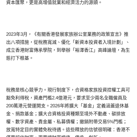
資本匯聚，更是高增值就業和經濟活力的源頭。
2023年3月，《有關香港發展家族辦公室業務的政策宣言》推
出八項措施，從稅務寬減、優化「新資本投資者入境計劃」、
成立香港財富傳承學院，到舉辦「裕澤香江」高峰論壇，為生
態打下根基。
稅務是核心競爭力。現行制度下，合資格家族投資控權工具可
豁免利得稅，資產門檻2.4億港元，要求至少兩名全職僱員及
200萬港元營運開支。2026年將擴大「基金」定義涵蓋退休基
金、捐款基金；擴大合資格投資種類至境外不動產、碳排放
權、數字資產、貴金屬、私募債權；撤銷附帶交易5%門檻；
放寬特定目的實體免稅待遇。這些釋放的信號很明確：香港不