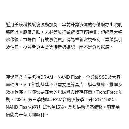
近月美股科技板塊波動加劇，早前升勢凌厲的存儲股亦出現明
顯回吐。股價急跌，未必等於行業邏輯已經逆轉；但經歷大幅
炒作後，市場由「有故事便買」轉為重新審視盈利、業績指引
及估值，投資者更需要等待走勢確認，而不是急於撈底。
存儲產業主要包括DRAM、NAND Flash、企業級SSD及大容
量硬碟。人工智能基建不只需要運算晶片，模型訓練、推理及
數據保存，同樣需要龐大的記憶體與儲存容量。TrendForce預
期，2026年第三季傳統DRAM合約價按季上升13%至18%，
NAND Flash亦料升10%至15%，反映供應仍然偏緊，廠商議
價能力未有明顯轉弱。