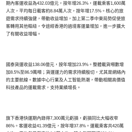
期內客運收益為432.03億元，按年增26.3%，運載乘客1,600萬
人次，平均每日載客約8.84萬人次，按年增17.5%。核心的旅
遊需求持續強健，帶動收益增加，加上第二季中東局勢促使旅
客轉用其他樞紐，令途經香港的過境客運量增加，進一步擴大
了有關收益增幅。
國泰貨運收益138.06億元，按年增加23.9%。整體載貨噸數增
加8.5%至86.9萬噸；貨運運力的需求持續殷切，尤其是網絡內
的主要航線。數據中心行業及人工智能熱潮，帶動相關高價值
科技產品的運載需求，支持業績增長。
旗下香港快運期內錄得7,300萬元虧損，虧損同比大幅收窄
86%。客運收益41.39億元，按年增37.8%。運載乘客共420萬