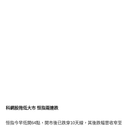
科網股拖低大市 恒指兩連跌
恒指今早低開64點，開市後已跌穿10天線，其後跌幅曾收窄至