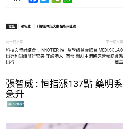
標籤
張智威
科網股拖低大市 恒指兩連跌
前一篇文章
下一篇文章
科技與時尚結合：INNOTIER 推
醫學級營養膳食 MEDI.SOLA®
出專利銀織旅行套裝 守護港人
首發 開創本港臨床營養膳食新
出行
篇章
張智威 : 恒指漲137點 藥明系
急升
2026-08-07