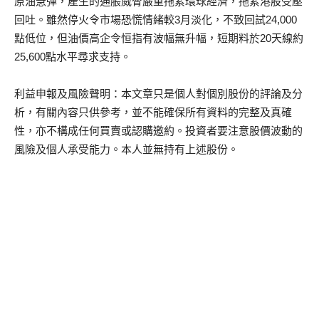
原油急彈，產生的通脹威脅嚴重拖累環球經濟，拖累港股受壓
回吐。雖然停火令市場恐慌情緒較3月淡化，不致回試24,000
點低位，但油價高企令恒指有波幅無升幅，短期料於20天線約
25,600點水平尋求支持。
利益申報及風險聲明：本文章只是個人對個別股份的評論及分
析，有關內容只供參考，並不能確保所有資料的完整及真確
性，亦不構成任何買賣或認購邀約。投資者要注意股價波動的
風險及個人承受能力。本人並無持有上述股份。