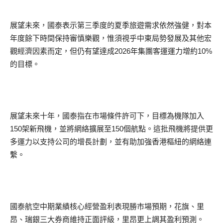
展望未來，國泰表示第三季度的夏季旅遊需求依然強健，對本
年度餘下時間保持審慎樂觀，惟須視乎中東局勢發展及其他宏
觀經濟因素而定，但仍有望達成2026年集團客運運力增約10%
的目標。
展望未來十年，國泰指在市場條件許可下，目標為機隊加入
150架新飛機，並將網絡擴展至150個航點。這批飛機將提供更
多運力以支持公司的增長計劃，並有助加強香港樞紐的網絡連
繫。
國泰航空中期業績核心經營盈利表現勝市場預期，花旗、里
昂、瑞銀三大券商維持正面評級，里昂更上調其盈利預測。