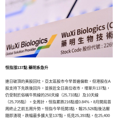
恒指漲137點 藥明系急升
連日破頂的美股回吐，亞太區股市今早普遍偏軟，但港股在A
股支持下先跌後回升，並挨近全日高位收市，埋單升137點，
仍受制於俗稱牛熊線的250天線（25,733點）及10天線
（25,705點）。全周計，恒指累跌216點或0.84%，8月開局首
周終止之前五周升勢。恒指今早低開3點，報25,526點後沽壓
隨即湧現，跌幅最多擴大至137點，低見25,393點，在25,400