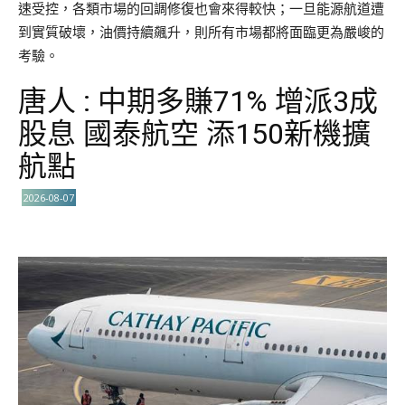
速受控，各類市場的回調修復也會來得較快；一旦能源航道遭
到實質破壞，油價持續飆升，則所有市場都將面臨更為嚴峻的
考驗。
唐人 : 中期多賺71% 增派3成
股息 國泰航空 添150新機擴
航點
2026-08-07