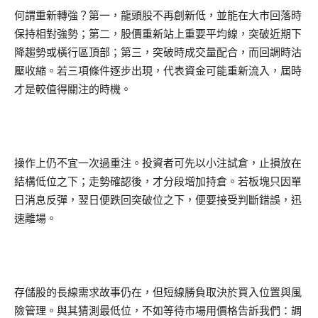
何謂重新轉強？第一，龍頭股不再創新低，並能在大市回落時
保持相對強勢；第二，股價重新站上重要平均線，突破近期下
降趨勢或橫行區頂部；第三，突破時成交量配合，而回調時沽
壓收縮。若三項條件逐步出現，代表資金可能重新流入，屆時
才是較值得關注的時機。
操作上仍不宜一次過重注。投資者可先以小注試倉，止損放在
結構低位之下；走勢確認後，才分段增加持倉。若板塊只因單
日消息反彈，翌日便跌回突破位之下，便要接受判斷錯誤，迅
速離場。
存儲股的長線需求故事仍在，但短線勝負取決於買入位置與風
險管理。與其猜測最低位，不如等待市場用價格告訴我們：調