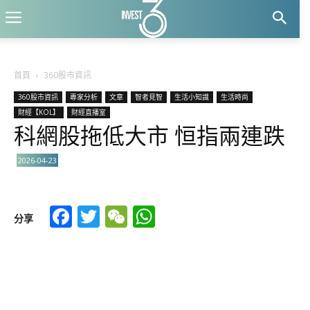
首頁
360股市資訊
360股市資訊
專家分析
文章
智者見智
生活小知識
生活時尚
財經【KOL】
財經直播室
科網股拖低大市 恒指兩連跌
2026-04-23
Facebook
Twitter
WeChat
WhatsApp
分享