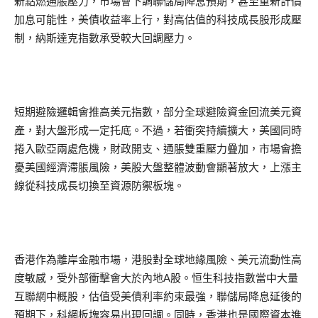
新點燃通脹壓力，市場會下調聯儲局降息預期，甚至重新計價
加息可能性，美債收益率上行，對高估值的科技成長股形成壓
制，納斯達克指數承受較大回調壓力。
短期避險邏輯會推高美元指數，部分全球避險資金回流美元資
產，對大盤形成一定托底。不過，若衝突持續擴大，美國同時
捲入歐亞兩處危機，財政開支、通脹雙重壓力疊加，市場會擔
憂美國經濟滯脹風險，美股大盤整體波動會顯著放大，上漲主
線從科技成長切換至資源防禦板塊。
香港作為離岸金融市場，港股對全球地緣風險、美元流動性高
度敏感，受外部衝擊會大於內地A股。恒生科技指數當中大量
互聯網中概股，估值受美債利率約束最強，聯儲局降息延後的
預期下，科網板塊容易出現回調。同時，香港也是國際資本進