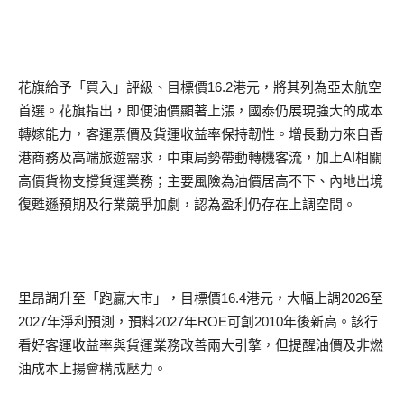
花旗給予「買入」評級、目標價16.2港元，將其列為亞太航空
首選。花旗指出，即便油價顯著上漲，國泰仍展現強大的成本
轉嫁能力，客運票價及貨運收益率保持韌性。增長動力來自香
港商務及高端旅遊需求，中東局勢帶動轉機客流，加上AI相關
高價貨物支撐貨運業務；主要風險為油價居高不下、內地出境
復甦遜預期及行業競爭加劇，認為盈利仍存在上調空間。
里昂調升至「跑贏大市」，目標價16.4港元，大幅上調2026至
2027年淨利預測，預料2027年ROE可創2010年後新高。該行
看好客運收益率與貨運業務改善兩大引擎，但提醒油價及非燃
油成本上揚會構成壓力。