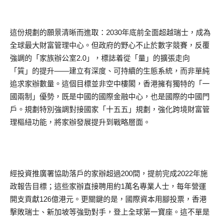
這份規劃的願景清晰而進取：2030年底前全面超越瑞士，成為
全球最大財富管理中心。但政府的野心不止於數字競賽，反覆
強調的「家族辦公室2.0」，標誌着從「量」的擴張走向
「質」的提升——建立有深度、可持續的生態系統，而非單純
追求家辦數量。這個目標並非空中樓閣，香港擁有獨特的「一
國兩制」優勢，既是中國的國際金融中心，也是國際的中國門
戶。規劃特別強調對接國家「十五五」規劃，強化跨境財富管
理樞紐功能，將家辦發展提升到戰略層面。
經投資推廣署協助落戶的家辦超過200間，提前完成2022年施
政報告目標；這些家辦直接聘用約1萬名專業人士，每年營運
開支貢獻126億港元。更關鍵的是，國際資本用腳投票，香港
擊敗瑞士、新加坡等強勁對手，登上全球第一寶座。這不單是