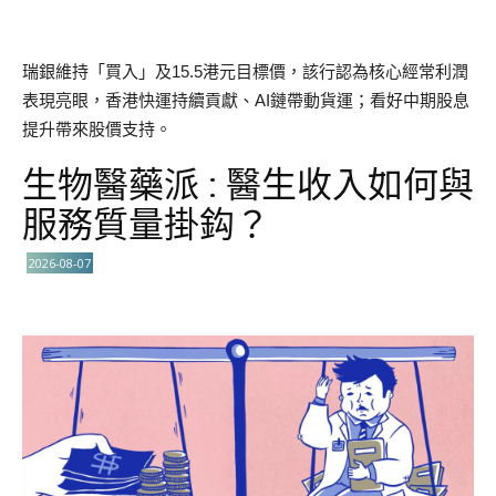
瑞銀維持「買入」及15.5港元目標價，該行認為核心經常利潤
表現亮眼，香港快運持續貢獻、AI鏈帶動貨運；看好中期股息
提升帶來股價支持。
生物醫藥派 : 醫生收入如何與
服務質量掛鈎？
2026-08-07