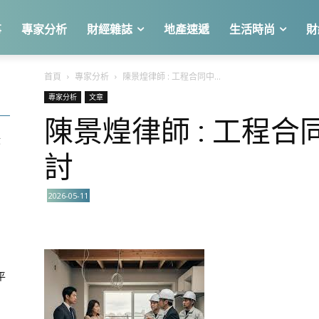
事
專家分析
財經雜誌
地產速遞
生活時尚
財
首頁
專家分析
陳景煌律師 : 工程合同中...
專家分析
文章
陳景煌律師 : 工程
股
討
2026-05-11
平