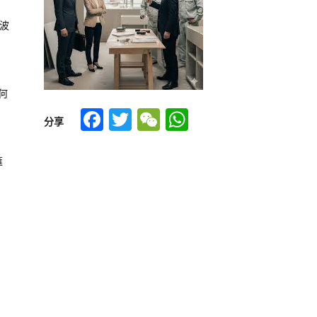
風波
何
Facebook
Twitter
WeChat
WhatsApp
分享
滙