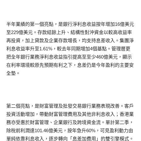
半年業績的第一個亮點，是銀行淨利息收益按年增加16億美元
至229億美元。存款結餘上升、結構性對沖資金以較高收益率
再投資，加上貸款及企業存款增長，均支持息差收入。集團淨
利息收益率升至1.61%，較去年同期增加4個基點。管理層更
把全年銀行業務淨利息收益指引提高至至少460億美元，顯示
在利率環境較原先預期有利之下，息差仍是今年盈利的主要安
全墊。
第二個亮點，是財富管理及批發交易銀行業務表現改善。客戶
投資活動增加，帶動財富管理費用及其他非利息收入；香港業
務亦受惠於財富管理、企業銀行及跨境資金流。單計第二季，
除稅前利潤達101.46億美元，按年急升60%，可見盈利動力由
單純依靠利息收入，逐步轉向「息差加費用」的雙引擎模式。