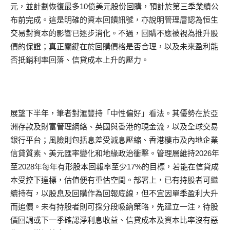
元，並計劃恢復最多10億美元股份回購，預計於第三季業績公
布前完成。這是明確的資本回饋訊號，亦說明管理層認為恒生
交易對資本的影響已逐步消化。不過，回購不應被視為推升股
價的保證；真正關鍵在於回購價格是否合理，以及未來盈利能
否抵銷利率回落、信貸成本上升的壓力。
展望下半年，筆者對滙豐持「中性偏好」看法。其優勢在於亞
洲存款及財富管理網絡、英國與香港的現金流，以及全球交易
銀行平台；風險則包括息差受減息壓縮、香港樓市及內地企業
信貸質素、美元匯率變化和地緣政治衝擊。管理層維持2026年
至2028年每年有形股本回報率至少17%的目標，若能在信貸成
本受控下達標，估值便有重估空間。部署上，已有持股者可繼
續持有，以股息及回購作為回報底線，但不宜因單季盈利大升
而追價。未有持股者則可採分段吸納策略，先建立一注，待股
價回調或下一季確認淨利息收益、信貸成本及資本比率沒有惡