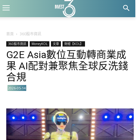
首頁
360股市資訊
360股市資訊
MoneyKOL
文章
財經【KOL】
G2E Asia數位互動轉商業成
果 AI配對兼聚焦全球反洗錢
合規
2026-05-14