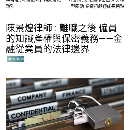
張智威 : 拓璞數控料招股反應
方澤翹 : 商湯轉型破局 AI大模
熱烈
型驅動 業績扭虧迎成長拐點
陳景煌律師 : 離職之後 僱員
的知識產權與保密義務——金
融從業員的法律邊界
2026-08-10