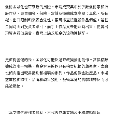
藝術金融化也帶來新的風險。市場成交集中於少數藝術家和頂
級作品，買賣佣金、保險、倉儲及運輸成本高昂；真偽、所有
權、出口限制和來源合法性，更可能直接摧毀作品價值。若基
金同時面對投資者贖回，而手上作品又未能及時出售，便會出
現資產看似昂貴、實際上缺乏現金的流動性錯配。
更值得警惕的是，金融化可能反過來改變藝術創作。當價格數
據成為唯一標準，資金容易追逐已有拍賣紀錄的藝術家，畫廊
也傾向推出較易識別和複製的系列。作品愈像金融產品，市場
愈重視稀缺性、品牌和轉售預期，藝術本身的實驗精神反而可
能被壓縮。
（本文僅代表作者觀點，不代表成報立場及不構成銷售建