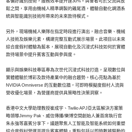
客偏好識別技術，服務效率提升達30%。與會者可於交流與放
鬆之間，享用由機械人精準調製的雞尾酒，體驗自動化調酒系
統與智能識別技術所帶來的未來款待模式。
另外，現場機械人樂隊在指定時段進行演出，融合音樂、機械
人技術及娛樂元素，構建完整互動式展示場景。此項目以未來
綜合度假村體驗為藍本，展現自動化及沉浸式科技如何於實體
款待場景中提升賓客互動與參與度。
顯示與娛樂科技專區專為次世代沉浸式科技打造，呈現數位與
實體體驗於博彩及款待產業中的融合趨勢。核心亮點為基於
NVIDIA Omniverse 的互動數位牆，可即時模擬度假村人流與
營收優化場景，為營運商提供具策略性決策洞察。
香港中文大學助理教授崔成宇、Twilio APJ亞太區解決方案策
略領導Jimmy Pak、威信傳播/樂博空間創始人兼首席執行官
朱永強等嘉賓分享下，議題聚焦人工智能及智能系統如何重塑
綜合度假村營運並提升賓客體驗。重點包括以即時數據驅動的