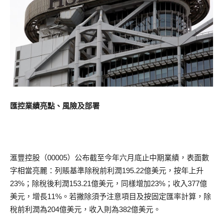
匯控業績亮點、風險及部署
滙豐控股（00005）公布截至今年六月底止中期業績，表面數
字相當亮麗：列賬基準除稅前利潤195.22億美元，按年上升
23%；除稅後利潤153.21億美元，同樣增加23%；收入377億
美元，增長11%。若撇除須予注意項目及按固定匯率計算，除
稅前利潤為204億美元，收入則為382億美元。