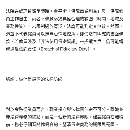
法院在處理這類爭議時，會平衡「保障商業利益」與「保障僱
員工作自由」兩者。條款必須具備合理的範圍（時間、地域及
業務性質），若限制過於寬泛，法庭可能判定其無效。然而，
這並不代表僱員可以肆無忌憚地挖角。即使沒有明確的書面條
款，若僱員涉及「非法使用保密資訊」來招攬客戶，仍可能構
成違反信託責任（Breach of Fiduciary Duty）。
結語：誠信是最佳的法律防線
對於金融從業員而言，職業操守與法律責任密不可分。離職並
非法律義務的終點，而是一個新的法律界限。建議僱員在離職
前，務必仔細審閱僱傭合約，釐清保密義務的期限與範圍。