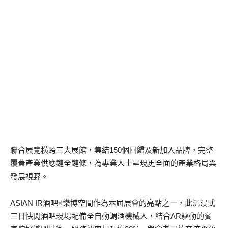
聯合展覽橫跨三大展館，集結150個回歸及新加入品牌，完整
覆蓋產業供應鏈全鏈條，為專業人士呈現更全面的產業格局與
發展視野。
ASIAN IR酒吧×樂博空間作為本屆展會的亮點之一，此沉浸式
三日快閃酒吧現場配備全自動調酒機械人，結合AR驅動的賓