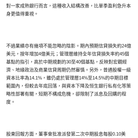
對一家成熟銀行而言，這種收入結構改善，比單季盈利急升本
身更值得重視。
不過業績亦有幾項不能忽略的陰影。期內預期信貸損失約24億
美元，按年增加4億美元；管理層維持全年信貸損失率約45個
基點的指引，高於中期規劃的30至40個基點，反映對宏觀經
濟、地緣政治及商業信貸周期仍然審慎。另外，普通股權一級
資本比率為14.1%，雖仍處於管理層14%至14.5%的中期目標
範圍內，但較去年底回落，與資本下降及恒生銀行私有化等策
略性部署有關，短期不構成危機，卻限制了派息及回購的程
度。
股東回報方面，董事會批准派發第二次中期股息每股0.10美