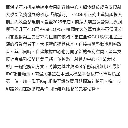
商湯早年力排眾議砸重金自建數據中心，如今終於成為支撐AI
大模型業務發展的核心「護城河」，2025年正式由重資產投入
期進入效益兌現期。截至2025年底，商湯大裝置運營算力總規
模已提升至4.04萬PetaFLOPS，這個龐大的算力底座不僅讓公
司擺脫對第三方雲算力租賃的依賴，更在全球GPU算力租金上
漲的行業背景下，大幅壓低運營成本，直接拉動整體毛利率改
善。與此同時，自建數據中心也打開了新的盈利空間，全年支
撐近百萬項模型研發任務，並透過「AI算力中心+行業大模
型」一體化解決方案，將算力基建與B2B業務深度綑綁。最新
IDC報告顯示，商湯大裝置在中國大模型平台私有化市場穩居
第二位，加上旗下Kapi相機等爆款應用登頂海外榜單，進一步
印證公司在該領域具備同行難以比擬的先發優勢。