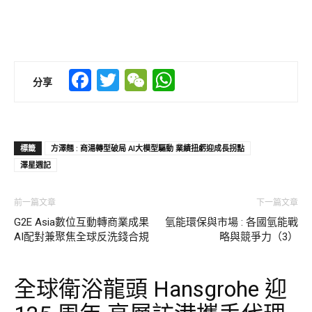
Facebook
Twitter
WeChat
WhatsApp
分享
標籤
方澤翹 : 商湯轉型破局 AI大模型驅動 業績扭虧迎成長拐點
澤星週記
前一篇文章
下一篇文章
G2E Asia數位互動轉商業成果
氫能環保與市場 : 各國氫能戰
AI配對兼聚焦全球反洗錢合規
略與競爭力（3）
全球衛浴龍頭 Hansgrohe 迎