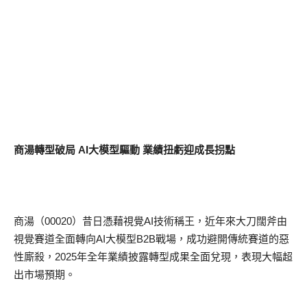
商湯轉型破局 AI大模型驅動 業績扭虧迎成長拐點
商湯（00020）昔日憑藉視覺AI技術稱王，近年來大刀闊斧由
視覺賽道全面轉向AI大模型B2B戰場，成功避開傳統賽道的惡
性廝殺，2025年全年業績披露轉型成果全面兌現，表現大幅超
出市場預期。