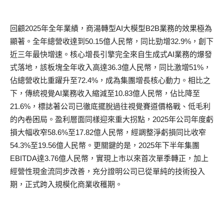
回顧2025年全年業績，商湯轉型AI大模型B2B業務的效果極為
顯著。全年總營收達到50.15億人民幣，同比勁增32.9%，創下
近三年最快增速。核心增長引擎完全來自生成式AI業務的爆發
式落地，該板塊全年收入高達36.3億人民幣，同比激增51%，
佔總營收比重躍升至72.4%，成為集團增長核心動力。相比之
下，傳統視覺AI業務收入縮減至10.83億人民幣，佔比降至
21.6%，標誌著公司已徹底擺脫過往視覺賽道價格戰、低毛利
的內卷困局。盈利層面同樣迎來重大拐點，2025年公司年度虧
損大幅收窄58.6%至17.82億人民幣，經調整淨虧損同比收窄
54.3%至19.56億人民幣。更關鍵的是，2025年下半年集團
EBITDA達3.76億人民幣，實現上市以來首次單季轉正，加上
經營性現金流同步改善，充分證明公司已從單純的技術投入
期，正式跨入規模化商業收穫期。