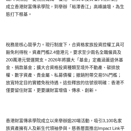
成立香港財富傳承學院，到舉辦「裕澤香江」高峰論壇，為生
態打下根基。
稅務是核心競爭力。現行制度下，合資格家族投資控權工具可
豁免利得稅，資產門檻2.4億港元，要求至少兩名全職僱員及
200萬港元營運開支。2026年將擴大「基金」定義涵蓋退休基
金、捐款基金；擴大合資格投資種類至境外不動產、碳排放
權、數字資產、貴金屬、私募債權；撤銷附帶交易5%門檻；
放寬特定目的實體免稅待遇。這些釋放的信號很明確：香港不
僅要留住財富，更要讓財富增值、傳承、創新。
香港財富傳承學院成立以來舉辦逾20場活動，吸引3,100名家
族資產擁有人及新生代領袖參與。慈善層面推出Impact Link平