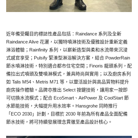
近年備受矚目的標誌性產品包括：Raindance 系列及全新
Raindance Alive 花灑，以獨特噴淋技術及優雅設計重新定義
淋浴體驗；Rainfinity 系列，以嶄新造型與柔和水流帶來沉浸
式感官享受；Pulsify 緊湊型淋浴解決方案，結合 PowderRain
節水噴淋技術，特別適合都市住宅空間；Finoris 龍頭系列，配
備拉出式噴頭及雙噴淋模式，兼具時尚與實用；以及廚房系列
如 Talis M54、Metris M71 等，以靈活設計與高品質物料提升
廚房操作體驗。品牌亦推出 Select 按鍵技術，讓用家一按即
可切換水流模式；配合 EcoSmart、AirPower 及 CoolStart 節
水節能技術，大幅提升用水效率。Hansgrohe 同時推行
「ECO 2030」計劃，目標於 2030 年前為所有產品全面配備
節水技術，將可持續發展理念貫徹至產品設計核心。