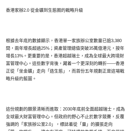
香港家辦2.0 從金礦到生態圈的戰略升級
根據去年底的數據顯示，香港單一家族辦公室數量已逾3,380
間，兩年增長超過25%；資產管理總值突破35萬億港元，按年
增長13%。更重要的是，香港超越瑞士，成為全球最大跨境財
富管理中心。這些數字背後，藏着一个更深刻的轉折——香港
正從「坐金礦」走向「造生態」，而首份五年規劃正是這場戰
略升級的藍圖。
這份規劃的願景清晰而進取：2030年底前全面超越瑞士，成為
全球最大財富管理中心。但政府的野心不止於數字競賽，反覆
強調的「家族辦公室2.0」，標誌着從「量」的擴張走向