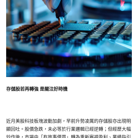
存儲股若再轉強 是關注好時機
近月美股科技板塊波動加劇，早前升勢凌厲的存儲股亦出現明
顯回吐。股價急跌，未必等於行業邏輯已經逆轉；但經歷大幅
炒作後，市場由「有故事便買」轉為重新審視盈利、業績指引