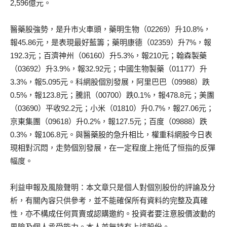
2,596億元。
醫藥股強勢，是升市火車頭，藥明生物（02269）升10.8%，
報45.86元，是表現最好藍籌；藥明康德（02359）升7%，報
192.3元；百濟神州（06160）升5.3%，報210元；翰森製藥
（03692）升3.9%，報32.92元；中國生物製藥（01177）升
3.3%，報5.095元。科網股個別發展，阿里巴巴（09988）跌
0.5%，報123.8元；騰訊（00700）跌0.1%，報478.8元；美團
（03690）平收92.2元；小米（01810）升0.7%，報27.06元；
京東集團（09618）升0.2%，報127.5元；百度（09888）跌
0.3%，報106.8元。與醫藥股的急升相比，權重科網股今日表
現相對沉悶，走勢個別發展，在一定程度上拖低了恒指的反彈
幅度。
利益申報及風險聲明：本文章只是個人對個別股份的評論及分
析，有關內容只供參考，並不能確保所有資料的完整及真確
性，亦不構成任何買賣或認購邀約。投資者要注意股價波動的
風險及個人承受能力。本人並無持有上述股份。