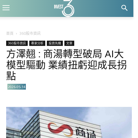
首頁
360股市資訊
360股市資訊
專家分析
投資先機
文章
方澤翹 : 商湯轉型破局 AI大
模型驅動 業績扭虧迎成長拐
點
2026-05-14