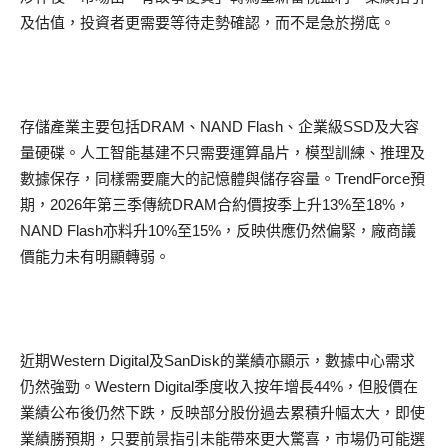
及估值，投資者更需要等待走勢確認，而不是急於撈底。
存儲產業主要包括DRAM、NAND Flash、企業級SSD及大容
量硬碟。人工智能基建不只需要運算晶片，模型訓練、推理及
數據保存，同樣需要龐大的記憶體與儲存容量。TrendForce預
期，2026年第三季傳統DRAM合約價按季上升13%至18%，
NAND Flash亦料升10%至15%，反映供應仍然偏緊，廠商議
價能力未有明顯轉弱。
近期Western Digital及SanDisk的業績亦顯示，數據中心需求
仍然強勁。Western Digital季度收入按年增長44%，但股價在
業績公布後仍然下跌，反映部分股份過去累積升幅太大，即使
業績勝預期，只要前景指引未能帶來更大驚喜，市場仍可能選