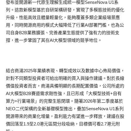
發布並開源新一代原生理解生成統一模型SenseNova U1系
列。這款新模型基於自研架構研發，實現了多模態技術的優化
升級，性能高效且體量輕量化，能夠覆蓋多類企業級場景應
用，同時開源商用的模式大幅降低了行業AI部署門檻，也為公
司自身B2B業務擴張、完善產業生態提供了強有力的技術支
撐，進一步鞏固了其在AI大模型領域的競爭地位。
結合商湯2025年業績表現、轉型成效以及數據中心佈局價值，
針對不同類型投資者可給出明確的買入與操作建議。對於長線
價值投資者而言，商湯具備明顯的長期配置價值，公司所處的
AI大模型B2B賽道需求剛性強，且已形成「大模型技術+自有
算力+行業場景」的完整生態閉環。隨著2026年第二季度基於
NEO二代架構的全新基礎模型推出，疊加SenseNova U1系列
開源帶來的商業化增量，盈利能力有望進一步釋放，建議在股
價回落至1.9至2.0港元區間分段吸納，目標價可看2.7港元附