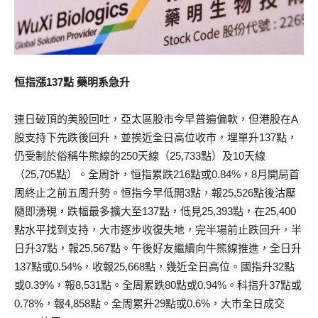
恒指漲137點 藥明系急升
連日破頂的美股回吐，亞太區股市今早普遍偏軟，但港股在A
股支持下先跌後回升，並挨近全日高位收市，埋單升137點，
仍受制於俗稱牛熊線的250天線（25,733點）及10天線
（25,705點）。全周計，恒指累跌216點或0.84%，8月開局首
周終止之前五周升勢。恒指今早低開3點，報25,526點後沽壓
隨即湧現，跌幅最多擴大至137點，低見25,393點，在25,400
點水平找到支持，大市逐步收復失地，完半場前止跌回升，半
日升37點，報25,567點。午後好友繼續向牛熊線推進，全日升
137點或0.54%，收報25,668點，幾近全日高位。國指升32點
或0.39%，報8,531點。全周累跌80點或0.94%。科指升37點或
0.78%，報4,858點。全周累升29點或0.6%，大市全日成交