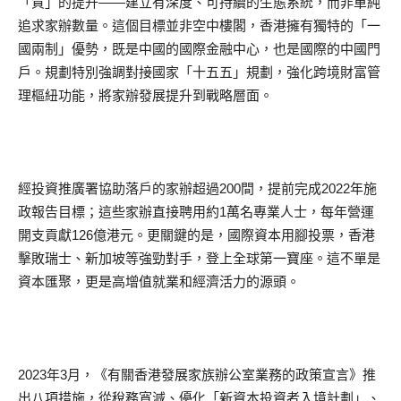
「質」的提升——建立有深度、可持續的生態系統，而非單純
追求家辦數量。這個目標並非空中樓閣，香港擁有獨特的「一
國兩制」優勢，既是中國的國際金融中心，也是國際的中國門
戶。規劃特別強調對接國家「十五五」規劃，強化跨境財富管
理樞紐功能，將家辦發展提升到戰略層面。
經投資推廣署協助落戶的家辦超過200間，提前完成2022年施
政報告目標；這些家辦直接聘用約1萬名專業人士，每年營運
開支貢獻126億港元。更關鍵的是，國際資本用腳投票，香港
擊敗瑞士、新加坡等強勁對手，登上全球第一寶座。這不單是
資本匯聚，更是高增值就業和經濟活力的源頭。
2023年3月，《有關香港發展家族辦公室業務的政策宣言》推
出八項措施，從稅務寬減、優化「新資本投資者入境計劃」、