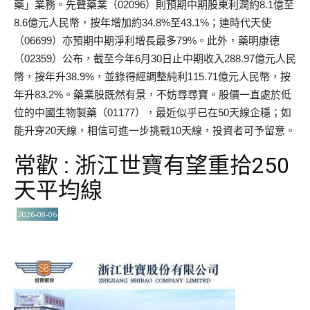
藥」業務。先聲藥業（02096）則預期中期股東利潤約8.1億至
8.6億元人民幣，按年增加約34.8%至43.1%；連時代天使
（06699）亦預期中期淨利增長最多79%。此外，藥明康德
（02359）公布，截至今年6月30日止中期收入288.97億元人民
幣，按年升38.9%，並錄得經調整純利115.71億元人民幣，按
年升83.2%。藥業股既然有景，不妨尋尋寶。股價一直處於低
位的中國生物製藥（01177），最近似乎已在50天線企穩；如
能升穿20天線，相信可進一步挑戰10天線，投資者可予留意。
常歡 : 浙江世寶有望重拾250
天平均線
2026-08-06