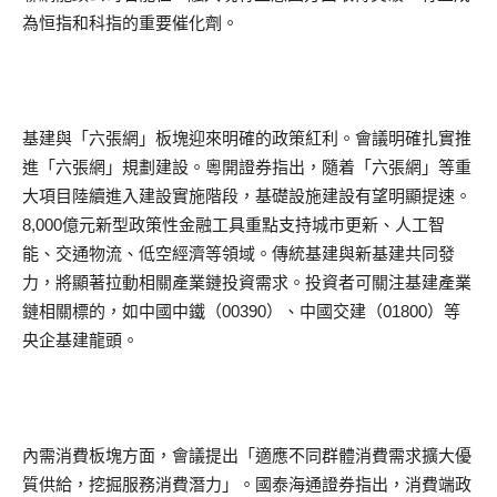
為恒指和科指的重要催化劑。
基建與「六張網」板塊迎來明確的政策紅利。會議明確扎實推
進「六張網」規劃建設。粵開證券指出，隨着「六張網」等重
大項目陸續進入建設實施階段，基礎設施建設有望明顯提速。
8,000億元新型政策性金融工具重點支持城市更新、人工智
能、交通物流、低空經濟等領域。傳統基建與新基建共同發
力，將顯著拉動相關產業鏈投資需求。投資者可關注基建產業
鏈相關標的，如中國中鐵（00390）、中國交建（01800）等
央企基建龍頭。
內需消費板塊方面，會議提出「適應不同群體消費需求擴大優
質供給，挖掘服務消費潛力」。國泰海通證券指出，消費端政