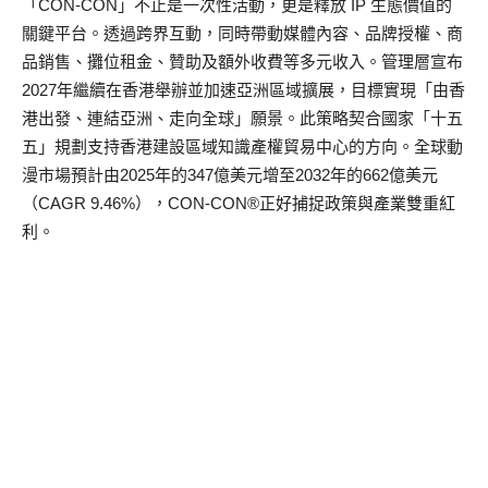
「CON-CON」不止是一次性活動，更是釋放 IP 生態價值的
關鍵平台。透過跨界互動，同時帶動媒體內容、品牌授權、商
品銷售、攤位租金、贊助及額外收費等多元收入。管理層宣布
2027年繼續在香港舉辦並加速亞洲區域擴展，目標實現「由香
港出發、連結亞洲、走向全球」願景。此策略契合國家「十五
五」規劃支持香港建設區域知識產權貿易中心的方向。全球動
漫市場預計由2025年的347億美元增至2032年的662億美元
（CAGR 9.46%），CON-CON®正好捕捉政策與產業雙重紅
利。