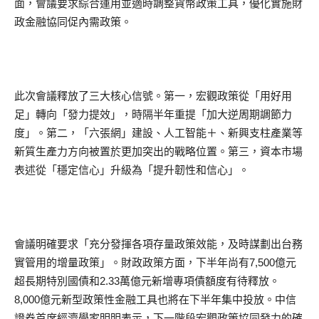
面，會議要求綜合運用並適時調整貨幣政策工具，優化實施財
政金融協同促內需政策。
此次會議釋放了三大核心信號。第一，宏觀政策從「用好用
足」轉向「發力提效」，時隔半年重提「加大逆周期調節力
度」。第二，「六張網」建設、人工智能＋、新興支柱產業等
新質生產力方向被置於更加突出的戰略位置。第三，資本市場
表述從「穩定信心」升級為「提升韌性和信心」。
會議明確要求「充分發揮各項存量政策效能，及時謀劃出台務
實管用的增量政策」。財政政策方面，下半年尚有7,500億元
超長期特別國債和2.33萬億元新增專項債額度有待釋放。
8,000億元新型政策性金融工具也將在下半年集中投放。中信
證券首席經濟學家明明表示，下一階段宏觀政策協同發力的確