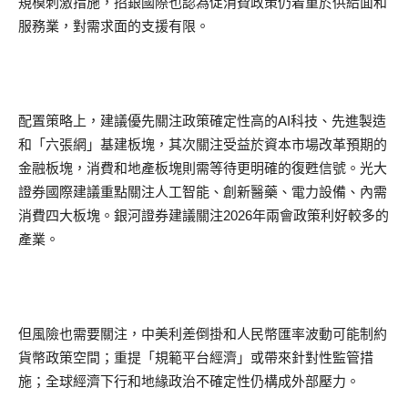
規模刺激措施，招銀國際也認為促消費政策仍着重於供給面和
服務業，對需求面的支援有限。
配置策略上，建議優先關注政策確定性高的AI科技、先進製造
和「六張網」基建板塊，其次關注受益於資本市場改革預期的
金融板塊，消費和地產板塊則需等待更明確的復甦信號。光大
證券國際建議重點關注人工智能、創新醫藥、電力設備、內需
消費四大板塊。銀河證券建議關注2026年兩會政策利好較多的
產業。
但風險也需要關注，中美利差倒掛和人民幣匯率波動可能制約
貨幣政策空間；重提「規範平台經濟」或帶來針對性監管措
施；全球經濟下行和地緣政治不確定性仍構成外部壓力。