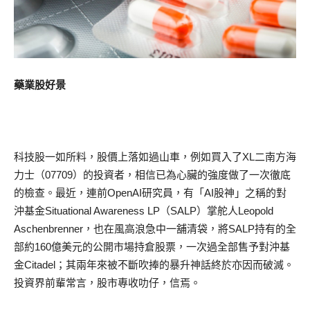
藥業股好景
科技股一如所料，股價上落如過山車，例如買入了XL二南方海
力士（07709）的投資者，相信已為心臟的強度做了一次徹底
的檢查。最近，連前OpenAI研究員，有「AI股神」之稱的對
沖基金Situational Awareness LP（SALP）掌舵人Leopold
Aschenbrenner，也在風高浪急中一舖清袋，將SALP持有的全
部約160億美元的公開市場持倉股票，一次過全部售予對沖基
金Citadel；其兩年來被不斷吹捧的暴升神話終於亦因而破滅。
投資界前輩常言，股市專收叻仔，信焉。