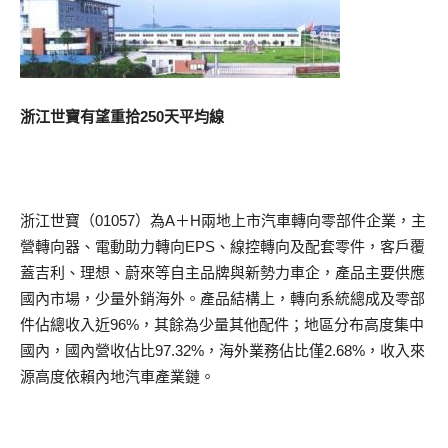
浙江世寶有望重拾250天平均線
浙江世寶（01057）為A＋H兩地上市汽車轉向零部件企業，主
營轉向器、電動助力轉向EPS、線控轉向及配套零件，客戶覆
蓋吉利、理想、蔚來等自主品牌與新勢力車企，產品主要供應
國內市場，少量外銷海外。產品結構上，轉向系統總成及零部
件佔總收入近96%，其餘為少量其他配件；地區分布高度集中
國內，國內營收佔比97.32%，海外業務佔比僅2.68%，收入來
源高度依賴內地汽車產業鏈。