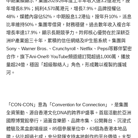
中期業績顯示，集團2025/26年度上半年收入達3.2億港元，按
年增長8.9%；純利4,570萬港元，增長7.9%。品牌授權佔
48%，媒體內容佔52%，中期股息1.2港仙，按年升10%，派息
比率維持50%。集團零借貸，財務穩健。過去數年收入複合年
增長率達17.9%，顯示長期競爭力。羚邦核心優勢在於深耕亞
洲IP產業逾三十年，累積的信任網絡及IP生態系統。集團與
Sony、Warner Bros.、Crunchyroll、Netflix、Pepsi等夥伴緊密
合作，旗下Ani-One® YouTube頻道總訂閱超過1,000萬，播放
量超24億，穩固「超級聯絡人」角色，形成難以複製的護城
河。
「CON-CON」意為「Convention for Connection」，是集團
全資策動、源自香港文化DNA的跨界IP盛事。首屆活動於亞洲
國際博覽館舉行，涵蓋音樂節、品牌市集、公開舞台、沉浸式
體驗及黑盒劇場座談。85個參展單位中，63個為香港本地品
牌，佔比超過七成，充分發揮支持本地創作的平台價值。大型