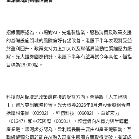
重點板塊的結構性機會
招銀國際認為，市場對AI、先進製造業、服務消費及政策支援
的基礎設施領域的風險偏好有望改善。港股下半年表現將受益
於盈利回升、政策支持力度加大以及聯儲局流動性緊縮壓力緩
解。光大證券國際預計，港股下半年有望再試今年高位，恒指
目標為28,000點。
科技與AI板塊是政策最直接的受益方向。會議將「人工智能
＋」置於突出戰略位置。光大證券2026年8月港股金股組合包
括聯想集團（00992）、壁仞科技（06082）、華虹宏力
（01347）和中芯國際（00981），整體偏向AI算力與半導體
產業鏈。銀河證券認為，盈利增長將主要由AI產業鏈驅動。互
聯網龍頭公司若能在AI融入現有生態圈方面取得突破，有望成