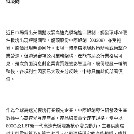
低吸納
近日市場傳出美國擬收緊高速光模塊進口限制，觸發環球AI硬
件板塊出現短期調整，龍頭股份中際旭創（03308）亦受拖
累，股價出現明顯回吐。市場一時憂慮地緣政策變動或衝擊企
業營運，但透過審視公司業務架構、產能布局及行業格局可
見，是次負面消息對企業實質經營影響溫和，股份經歷一輪調
整後，各項利空因素已大致充分反映，中線具備趁低部署價
值。
作為全球高速光模塊行業領先企業，中際旭創專注研發及生產
數據中心高速光互連產品，產品線覆蓋全速率規格，當中以
800G及1.6T新一代高速光模塊為核心增長動力，主要供應環
球大型雲計算及AI算力客戶。公司憑藉穩定的產能規模、成熟