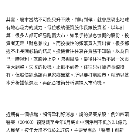
其實，股市當然不可能只升不跌，到時到候，就會展現出地球
有地心吸力的威力。低位吸納優質股作長線投資者，以年計
算，很多人都可輕易跑贏大市，如果手持派息慷慨的股份，投
資者更是「財息兼收」。而投機性的頻繁買入賣出者，很多都
逃不出長賭必輸的結局。投機者往往衰在貪勝不知輸，以為自
己一時得利，就股神上身，忽視風險，最後往往敵不過一次市
場大調整。失敗的投機，止蝕不到者，往往只好被迫長線持
有，但股價卻應該再見家鄉無望。所以要打贏股市，就須以基
本分析謹慎選股，再配合技術分析選擇入市時機。
近期有一個板塊，頻傳盈利好消息，說的是藥業股。例如四環
醫藥（00460）預期截至今年6月底止中期淨利不低於2.1億元
人民幣，按年大增不低於2.17倍，主要受惠於「醫美＋創新