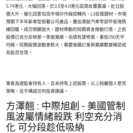
5.74港元，大幅回落，於3.5至4.0港元區間反覆震盪。近日股
價大升，催化因素包括市場炒作線控轉向、L3自駕題材，市場
預期下半年新車型搭載公司產品，疊加港股汽車零部件板塊情
緒回暖，成交明顯放大，題材帶動的短期資金推動行情，之前
股價已充分反映第一季度業績，估值有望修復，重拾250天平
均線。短期股價波動會較大，需要後續訂單與業績數據確認成
長能否兌現。
筆者為證監會持有人，且未持有上述股票。以上純屬個人意見
策略，並不構成任何投資建議。
方澤翹 : 中際旭創 - 美國管制
風波屬情緒殺跌 利空充分消
化 可分段趁低吸納