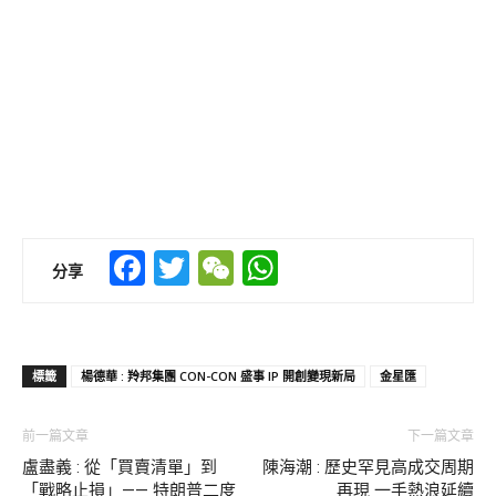
Facebook
Twitter
WeChat
WhatsApp
分享
標籤
楊德華 : 羚邦集團 CON-CON 盛事 IP 開創變現新局
金星匯
前一篇文章
下一篇文章
盧盡義 : 從「買賣清單」到
陳海潮 : 歷史罕見高成交周期
「戰略止損」—— 特朗普二度
再現 一手熱浪延續