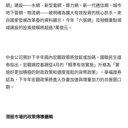
網」建設——水網、新型電網、算力網、新一代通信網、城市
地下管網、物流網——被明確為擴大有效投資的核心抓手。來
自國家發展改革委的資料顯示，今年「六張網」及相關重點領
域建設的投資規模將超過7萬億元。
中金公司預計下半年國內宏觀政策將放鬆或加碼。國聯民生證
券指出，宏觀調控基調從4月的「精準有效實施」升格為「實
施好更加積極的財政政策和適度寬鬆的貨幣政策」。華福證券
認為，下半年宏觀政策將進入存量加速與增量加力的共振窗口
期。
港股市場的政策傳導邏輯