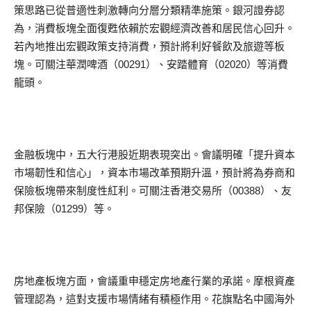
策思路已從普適性刺激轉向分層分類精準施策。銀河證券認
為，消費板塊全面復甦依賴於宏觀經濟改善和居民信心回升。
若內地推出宏觀政策支持消費，預計將利好餐飲及旅遊等板
塊。可關注華潤啤酒（00291）、安踏體育（02020）等消費
龍頭。
金融板塊中，五大行港股近期表現突出。會議明確「提升資本
市場韌性和信心」，資本市場改革預期升溫，預計將為券商和
保險板塊帶來制度性紅利。可關注香港交易所（00388）、友
邦保險（01299）等。
房地產板塊方面，會議重申穩定房地產行業的承諾。摩根資產
管理認為，這對支援市場情緒有積極作用。花旗點名中國海外