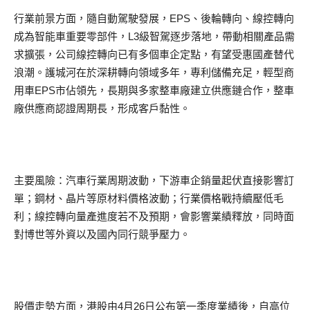
行業前景方面，隨自動駕駛發展，EPS、後輪轉向、線控轉向
成為智能車重要零部件，L3級智駕逐步落地，帶動相關產品需
求擴張，公司線控轉向已有多個車企定點，有望受惠國產替代
浪潮。護城河在於深耕轉向領域多年，專利儲備充足，輕型商
用車EPS市佔領先，長期與多家整車廠建立供應鏈合作，整車
廠供應商認證周期長，形成客戶黏性。
主要風險：汽車行業周期波動，下游車企銷量起伏直接影響訂
單；鋼材、晶片等原材料價格波動；行業價格戰持續壓低毛
利；線控轉向量產進度若不及預期，會影響業績釋放，同時面
對博世等外資以及國內同行競爭壓力。
股價走勢方面，港股由4月26日公布第一季度業績後，自高位