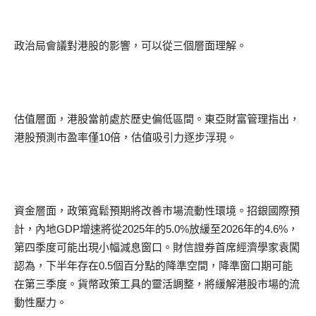
政治局會議對港股的影響，可以從三個層面理解。
估值層面，港股當前處於歷史偏低區間。東亞財富管理指出，
港股預測市盈率僅10倍，估值吸引力逐步浮現。
資金層面，政策寬鬆預期將改善市場流動性環境。招銀國際預
計，內地GDP增速將從2025年的5.0%放緩至2026年的4.6%，
第四季度可能出現小幅減息窗口。財信證券首席經濟學家袁闖
認為，下半年存在0.5個百分點的降準空間，降準窗口期可能
在第三季度。貨幣政策工具的靈活調整，將緩解港股市場的流
動性壓力。