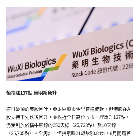
恒指漲137點 藥明系急升
連日破頂的美股回吐，亞太區股市今早普遍偏軟，但港股在A
股支持下先跌後回升，並挨近全日高位收市，埋單升137點，
仍受制於俗稱牛熊線的250天線（25,733點）及10天線
（25,705點）。全周計，恒指累跌216點或0.84%，8月開局首