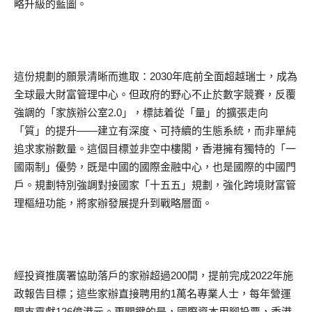
略升級的藍圖。
這份規劃的願景清晰而進取：2030年底前全面超越瑞士，成為
全球最大財富管理中心。但政府的野心不止於數字競賽，反覆
強調的「家族辦公室2.0」，標誌着從「量」的擴張走向
「質」的提升——建立有深度、可持續的生態系統，而非單純
追求家辦數量。這個目標並非空中樓閣，香港擁有獨特的「一
國兩制」優勢，既是中國的國際金融中心，也是國際的中國門
戶。規劃特別強調對接國家「十五五」規劃，強化跨境財富管
理樞紐功能，將家辦發展提升到戰略層面。
經投資推廣署協助落戶的家辦超過200間，提前完成2022年施
政報告目標；這些家辦直接聘用約1萬名專業人士，每年營運
開支貢獻126億港元。更關鍵的是，國際資本用腳投票，香港