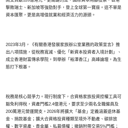
擊敗瑞士、新加坡等強勁對手，登上全球第一寶座。這不單是
資本匯聚，更是高增值就業和經濟活力的源頭。
2023年3月，《有關香港發展家族辦公室業務的政策宣言》推
出八項措施，從稅務寬減、優化「新資本投資者入境計劃」、
成立香港財富傳承學院，到舉辦「裕澤香江」高峰論壇，為生
態打下根基。
稅務是核心競爭力。現行制度下，合資格家族投資控權工具可
豁免利得稅，資產門檻2.4億港元，要求至少兩名全職僱員及
200萬港元營運開支。2026年將擴大「基金」定義涵蓋退休基
金、捐款基金；擴大合資格投資種類至境外不動產、碳排放
權、數字資產、貴金屬、私募債權；撤銷附帶交易5%門檻；