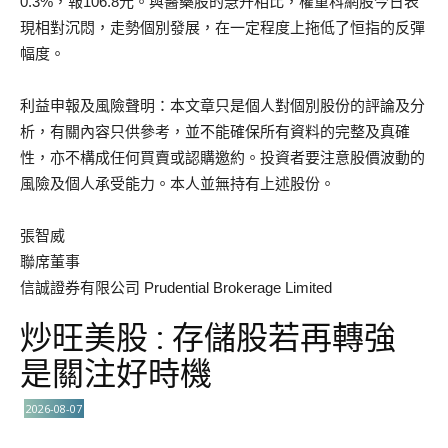
0.3%，報106.8元。與醫藥股的急升相比，權重科網股今日表
現相對沉悶，走勢個別發展，在一定程度上拖低了恒指的反彈
幅度。
利益申報及風險聲明：本文章只是個人對個別股份的評論及分
析，有關內容只供參考，並不能確保所有資料的完整及真確
性，亦不構成任何買賣或認購邀約。投資者要注意股價波動的
風險及個人承受能力。本人並無持有上述股份。
張智威
聯席董事
信誠證券有限公司 Prudential Brokerage Limited
炒旺美股 : 存儲股若再轉強
是關注好時機
2026-08-07