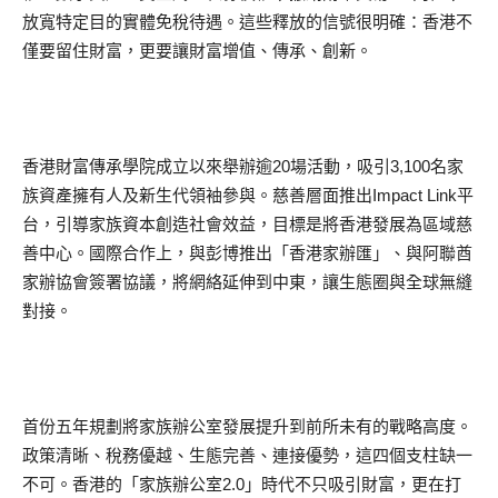
放寬特定目的實體免稅待遇。這些釋放的信號很明確：香港不
僅要留住財富，更要讓財富增值、傳承、創新。
香港財富傳承學院成立以來舉辦逾20場活動，吸引3,100名家
族資產擁有人及新生代領袖參與。慈善層面推出Impact Link平
台，引導家族資本創造社會效益，目標是將香港發展為區域慈
善中心。國際合作上，與彭博推出「香港家辦匯」、與阿聯酋
家辦協會簽署協議，將網絡延伸到中東，讓生態圈與全球無縫
對接。
首份五年規劃將家族辦公室發展提升到前所未有的戰略高度。
政策清晰、稅務優越、生態完善、連接優勢，這四個支柱缺一
不可。香港的「家族辦公室2.0」時代不只吸引財富，更在打