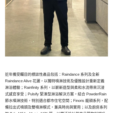
近年備受矚目的標誌性產品包括：Raindance 系列及全新
Raindance Alive 花灑，以獨特噴淋技術及優雅設計重新定義
淋浴體驗；Rainfinity 系列，以嶄新造型與柔和水流帶來沉浸
式感官享受；Pulsify 緊湊型淋浴解決方案，結合 PowderRain
節水噴淋技術，特別適合都市住宅空間；Finoris 龍頭系列，配
備拉出式噴頭及雙噴淋模式，兼具時尚與實用；以及廚房系列