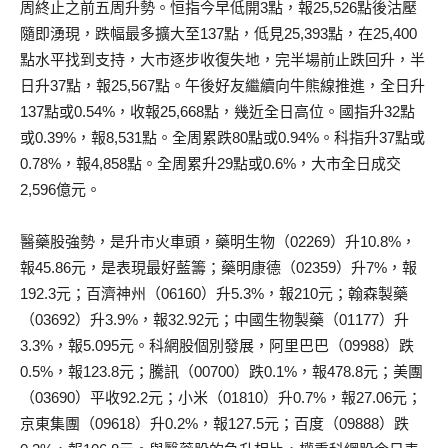
周終止之前五周升勢。恒指今早低開3點，報25,526點後沽壓
隨即湧現，跌幅最多擴大至137點，低見25,393點，在25,400
點水平找到支持，大市逐步收復失地，完半場前止跌回升，半
日升37點，報25,567點。午後好友繼續向牛熊線推進，全日升
137點或0.54%，收報25,668點，幾近全日高位。國指升32點
或0.39%，報8,531點。全周累跌80點或0.94%。科指升37點或
0.78%，報4,858點。全周累升29點或0.6%，大市全日成交
2,596億元。
醫藥股強勢，是升市火車頭，藥明生物（02269）升10.8%，
報45.86元，是表現最好藍籌；藥明康德（02359）升7%，報
192.3元；百濟神州（06160）升5.3%，報210元；翰森製藥
（03692）升3.9%，報32.92元；中國生物製藥（01177）升
3.3%，報5.095元。科網股個別發展，阿里巴巴（09988）跌
0.5%，報123.8元；騰訊（00700）跌0.1%，報478.8元；美團
（03690）平收92.2元；小米（01810）升0.7%，報27.06元；
京東集團（09618）升0.2%，報127.5元；百度（09888）跌