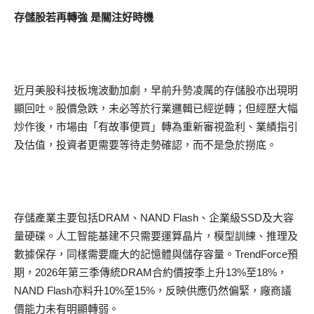
存儲股若再轉強 是關注好時機
近月美股科技板塊波動加劇，早前升勢凌厲的存儲股亦出現明
顯回吐。股價急跌，未必等於行業邏輯已經逆轉；但經歷大幅
炒作後，市場由「有故事便買」轉為重新審視盈利、業績指引
及估值，投資者更需要等待走勢確認，而不是急於撈底。
存儲產業主要包括DRAM、NAND Flash、企業級SSD及大容
量硬碟。人工智能基建不只需要運算晶片，模型訓練、推理及
數據保存，同樣需要龐大的記憶體與儲存容量。TrendForce預
期，2026年第三季傳統DRAM合約價按季上升13%至18%，
NAND Flash亦料升10%至15%，反映供應仍然偏緊，廠商議
價能力未有明顯轉弱。