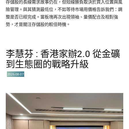
存儲股的長線需求故事仍在，但短線勝負取決於買入位置與風
險管理。與其猜測最低位，不如等待市場用價格告訴我們：調
整是否已經完成。當板塊再次出現領袖、量價配合及相對強
勢，才是關注存儲股的較佳時機。
李慧芬 : 香港家辦2.0 從金礦
到生態圈的戰略升級
2026-08-07