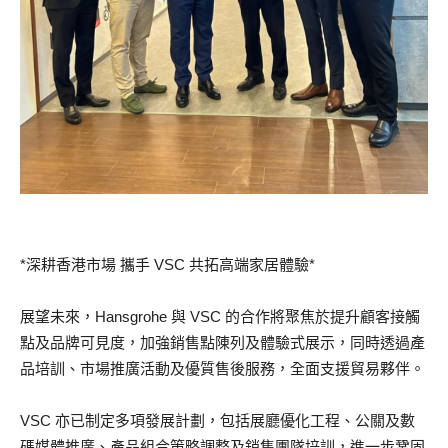
*深耕香港市場 攜手 VSC 共拓高端家居體驗*
展望未來，Hansgrohe 與 VSC 的合作將聚焦於提升顧客接觸
點及品牌可見度，加強銷售點陳列及體驗式展示，同時透過產
品培訓、市場推廣活動及優質售後服務，全面支援貿易夥伴。
VSC 亦已制定多項發展計劃，包括展廳優化工程、公關及數
碼媒體推廣、產品組合策略調整及銷售團隊培訓，進一步鞏固