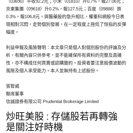
（03690）平收92.2元；小米（01810）升0.7%，報27.06元；
京東集團（09618）升0.2%，報127.5元；百度（09888）跌
0.3%，報106.8元。與醫藥股的急升相比，權重科網股今日表
現相對沉悶，走勢個別發展，在一定程度上拖低了恒指的反彈
幅度。
利益申報及風險聲明：本文章只是個人對個別股份的評論及分
析，有關內容只供參考，並不能確保所有資料的完整及真確
性，亦不構成任何買賣或認購邀約。投資者要注意股價波動的
風險及個人承受能力。本人並無持有上述股份。
張智威
聯席董事
信誠證券有限公司 Prudential Brokerage Limited
炒旺美股 : 存儲股若再轉強
是關注好時機