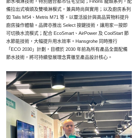
節水噴淋技術，特別適合都市住宅空間；Finoris 龍頭系列，配
備拉出式噴頭及雙噴淋模式，兼具時尚與實用；以及廚房系列
如 Talis M54、Metris M71 等，以靈活設計與高品質物料提升
廚房操作體驗。品牌亦推出 Select 按鍵技術，讓用家一按即
可切換水流模式；配合 EcoSmart、AirPower 及 CoolStart 節
水節能技術，大幅提升用水效率。Hansgrohe 同時推行
「ECO 2030」計劃，目標於 2030 年前為所有產品全面配備
節水技術，將可持續發展理念貫徹至產品設計核心。