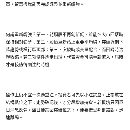
單，留意板塊能否完成調整並重新轉強。
何謂重新轉強？第一，龍頭股不再創新低，並能在大市回落時
保持相對強勢；第二，股價重新站上重要平均線，突破近期下
降趨勢或橫行區頂部；第三，突破時成交量配合，而回調時沽
壓收縮。若三項條件逐步出現，代表資金可能重新流入，屆時
才是較值得關注的時機。
操作上仍不宜一次過重注。投資者可先以小注試倉，止損放在
結構低位之下；走勢確認後，才分段增加持倉。若板塊只因單
日消息反彈，翌日便跌回突破位之下，便要接受判斷錯誤，迅
速離場。