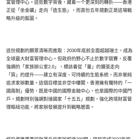
富管理中心。這些數字背後，藏着一个更深刻的轉折——香港
正從「坐金礦」走向「造生態」，而首份五年規劃正是這場戰
略升級的藍圖。
這份規劃的願景清晰而進取：2030年底前全面超越瑞士，成為
全球最大財富管理中心。但政府的野心不止於數字競賽，反覆
強調的「家族辦公室2.0」，標誌着從「量」的擴張走向
「質」的提升——建立有深度、可持續的生態系統，而非單純
追求家辦數量。這個目標並非空中樓閣，香港擁有獨特的「一
國兩制」優勢，既是中國的國際金融中心，也是國際的中國門
戶。規劃特別強調對接國家「十五五」規劃，強化跨境財富管
理樞紐功能，將家辦發展提升到戰略層面。