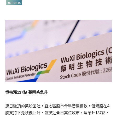
2026-08-07
恒指漲137點 藥明系急升
連日破頂的美股回吐，亞太區股市今早普遍偏軟，但港股在A
股支持下先跌後回升，並挨近全日高位收市，埋單升137點，