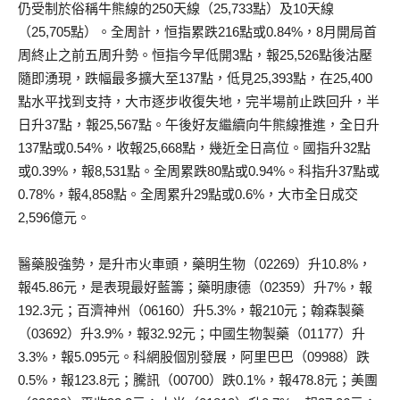
仍受制於俗稱牛熊線的250天線（25,733點）及10天線
（25,705點）。全周計，恒指累跌216點或0.84%，8月開局首
周終止之前五周升勢。恒指今早低開3點，報25,526點後沽壓
隨即湧現，跌幅最多擴大至137點，低見25,393點，在25,400
點水平找到支持，大市逐步收復失地，完半場前止跌回升，半
日升37點，報25,567點。午後好友繼續向牛熊線推進，全日升
137點或0.54%，收報25,668點，幾近全日高位。國指升32點
或0.39%，報8,531點。全周累跌80點或0.94%。科指升37點或
0.78%，報4,858點。全周累升29點或0.6%，大市全日成交
2,596億元。
醫藥股強勢，是升市火車頭，藥明生物（02269）升10.8%，
報45.86元，是表現最好藍籌；藥明康德（02359）升7%，報
192.3元；百濟神州（06160）升5.3%，報210元；翰森製藥
（03692）升3.9%，報32.92元；中國生物製藥（01177）升
3.3%，報5.095元。科網股個別發展，阿里巴巴（09988）跌
0.5%，報123.8元；騰訊（00700）跌0.1%，報478.8元；美團