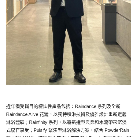
近年備受矚目的標誌性產品包括：Raindance 系列及全新
Raindance Alive 花灑，以獨特噴淋技術及優雅設計重新定義
淋浴體驗；Rainfinity 系列，以嶄新造型與柔和水流帶來沉浸
式感官享受；Pulsify 緊湊型淋浴解決方案，結合 PowderRain