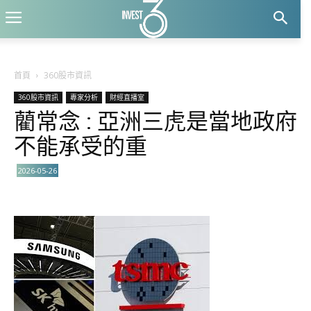
首頁
360股市資訊
360股市資訊
專家分析
財經直播室
藺常念 : 亞洲三虎是當地政府
不能承受的重
2026-05-26