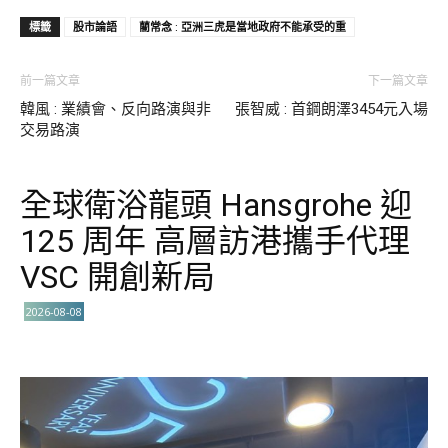
標籤
股市論語
藺常念 : 亞洲三虎是當地政府不能承受的重
前一篇文章
下一篇文章
韓風 : 業績會、反向路演與非
張智威 : 首鋼朗澤3454元入場
交易路演
全球衛浴龍頭 Hansgrohe 迎
125 周年 高層訪港攜手代理
VSC 開創新局
2026-08-08