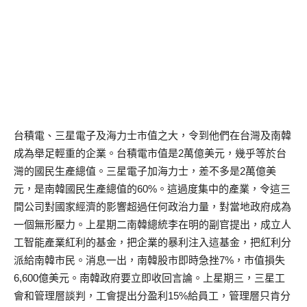
台積電、三星電子及海力士市值之大，令到他們在台灣及南韓
成為舉足輕重的企業。台積電市值是2萬億美元，幾乎等於台
灣的國民生產總值。三星電子加海力士，差不多是2萬億美
元，是南韓國民生產總值的60%。這過度集中的產業，令這三
間公司對國家經濟的影響超過任何政治力量，對當地政府成為
一個無形壓力。上星期二南韓總統李在明的副官提出，成立人
工智能產業紅利的基金，把企業的暴利注入這基金，把紅利分
派給南韓市民。消息一出，南韓股市即時急挫7%，市值損失
6,600億美元。南韓政府要立即收回言論。上星期三，三星工
會和管理層談判，工會提出分盈利15%給員工，管理層只肯分