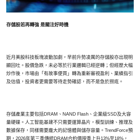
存儲股若再轉強 是關注好時機
近月美股科技板塊波動加劇，早前升勢凌厲的存儲股亦出現明
顯回吐。股價急跌，未必等於行業邏輯已經逆轉；但經歷大幅
炒作後，市場由「有故事便買」轉為重新審視盈利、業績指引
及估值，投資者更需要等待走勢確認，而不是急於撈底。
存儲產業主要包括DRAM、NAND Flash、企業級SSD及大容
量硬碟。人工智能基建不只需要運算晶片，模型訓練、推理及
數據保存，同樣需要龐大的記憶體與儲存容量。TrendForce預
期，2026年第三季傳統DRAM合約價按季上升13%至18%，