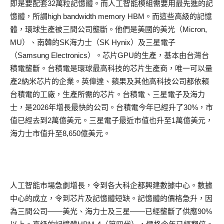
即是要配套32萬粒記憶體。而人工智能模組需要用最先進的記
憶體，所謂high bandwidth memory HBM。而這些高級的記憶
體，環球生產被三間公司壟斷。他們是美國的美光（Micron,
MU）、南韓的SK海力士（SK Hynix）及三星電子
（Samsung Electronics）。芯片GPU的生產，基本由台灣台
積電壟斷。台積電是環球最高科技的芯片生產商，唯一可以量
產2納米芯片的企業。英偉達、蘋果及其他高科技公司都依賴
台積電的工廠，生產所需的芯片。台積電、三星電子及海力
士，是2026年增長最快的公司。台積電今年已經升了30%，市
值已經去到2萬億美元。三星電子最近市值也升至1萬億美元，
海力士市值升至8,650億美元。
人工智能市場急劇增長，令到各大科企都興建數據中心。數據
中心的成立，令到芯片及記憶體短缺。記憶體的價格急升，因
為三間公司——美光、海力士及三星——已經壟斷了供應90%