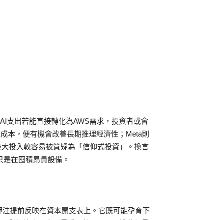
n的AI支出若能直接轉化為AWS需求，投資者或會
降低成本，便有機會改善長期推理經濟性；Meta則
龐大投入較容易被質疑為「信仰式投資」。換言
只是在囤積昂貴設備。
競爭押注提前反映在資本開支表上。它既可能孕育下