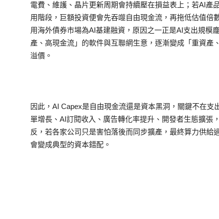
電費、維護、晶片更新周期會持續壓在損益表上；若AI產
用階段，巨額投資便會先吞噬自由現金流，再拖低估值倍
用海外債券市場為AI基建融資，原因之一正是AI支出規
產、高現金流」的軟件與互聯網生意，逐漸變成「重資產
溢價。
因此，AI Capex是自由現金流還是資本黑洞，關鍵不
單增長、AI訂閱收入、廣告轉化率提升、開發者生態擴張
反，若各家公司只是害怕落後而同步擴產，最終算力供給
會變成典型的資本錯配。