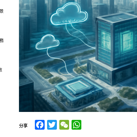
景
務
數
Facebook
Twitter
WeChat
WhatsApp
分享