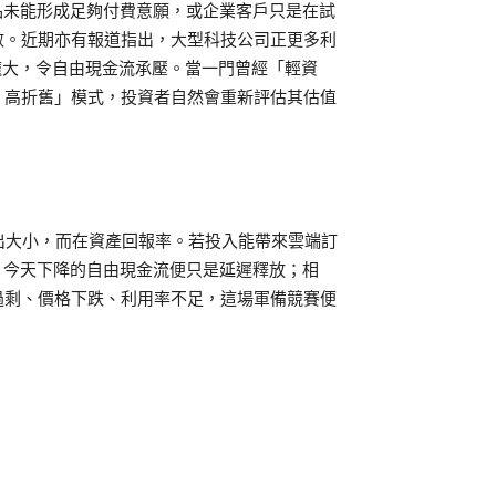
品未能形成足夠付費意願，或企業客戶只是在試
數。近期亦有報道指出，大型科技公司正更多利
模龐大，令自由現金流承壓。當一門曾經「輕資
、高折舊」模式，投資者自然會重新評估其估值
在支出大小，而在資產回報率。若投入能帶來雲端訂
，今天下降的自由現金流便只是延遲釋放；相
過剩、價格下跌、利用率不足，這場軍備競賽便