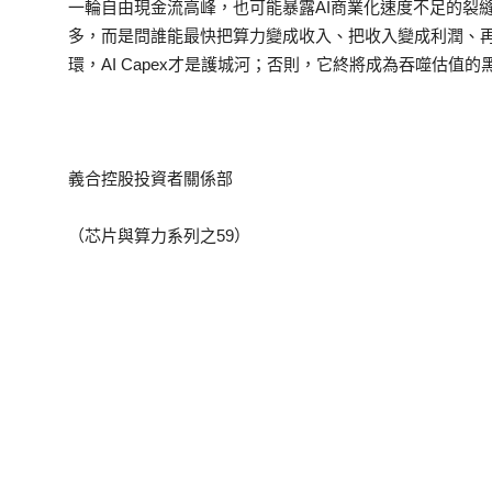
一輪自由現金流高峰，也可能暴露AI商業化速度不足的裂
多，而是問誰能最快把算力變成收入、把收入變成利潤、
環，AI Capex才是護城河；否則，它終將成為吞噬估值的
義合控股投資者關係部
（芯片與算力系列之59）