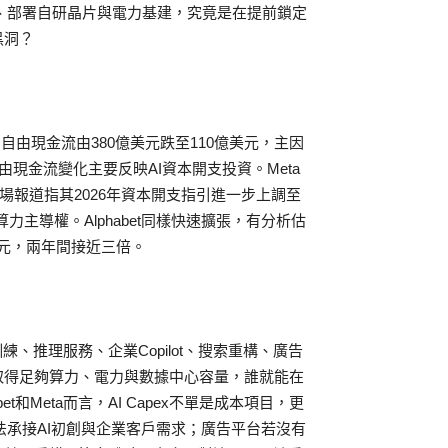
、部署自研晶片與電力基建，究竟是在提前鎖定
黑洞？
，自由現金流由380億美元跌至110億美元，主因
現金流變化主要反映AI資本開支投資。Meta
市場報道指其2026年資本開支指引進一步上調至
力主導權。Alphabet同樣快速擴張，有分析估
億美元，兩年間接近三倍。
、推理服務、企業Copilot、搜索重構、廣告
取得足夠算力、電力與數據中心容量，誰就能在
abet和Meta而言，AI Capex不單是成本項目，更
法承接AI初創與企業客戶需求；廣告平台若沒有