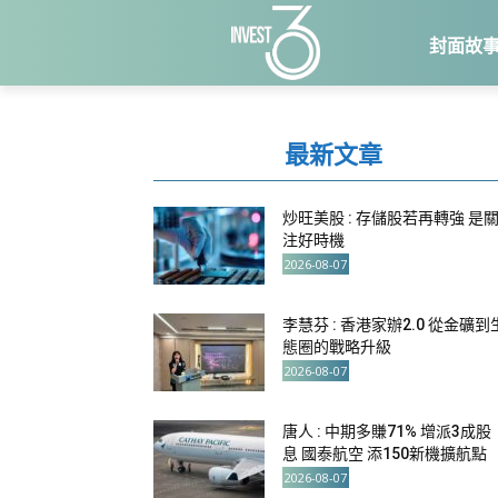
封面故
最新文章
炒旺美股 : 存儲股若再轉強 是
注好時機
2026-08-07
李慧芬 : 香港家辦2.0 從金礦到
態圈的戰略升級
2026-08-07
唐人 : 中期多賺71% 增派3成股
息 國泰航空 添150新機擴航點
2026-08-07