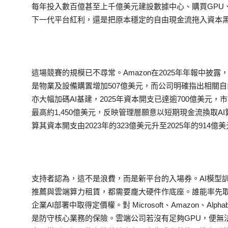
每年投入數百億甚至上千億美元建設數據中心、購買GPU
下一代平台紅利，還是把原本穩定的自由現金流拖入資本
這場競賽的規模已不尋常。Amazon在2025年年報中披露
是物業及設備購置增加507億美元，而公司明確指出相關自由
亦大幅加碼AI基建，2025年資本開支已達逾700億美元，
最高約1,450億美元，反映管理層願意以短期現金流換取AI算
算其資本開支由2023年的323億美元升至2025年的914
支持者認為，這不是浪費，而是新平台的入場券。AI模型訓練
推薦與雲端算力租賃，都需要龐大硬件作底座。誰能率先
企業AI部署中取得定價權。對 Microsoft、Amazon、Alph
是防守核心業務的保險。雲端公司若沒有足夠GPU，便無