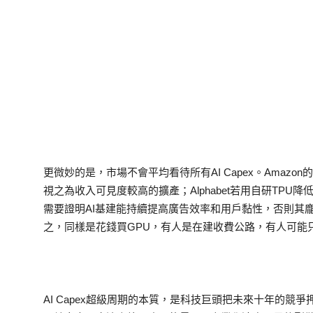
更微妙的是，市場不會平均看待所有AI Capex。Amazo
視之為收入可見度較高的擴產；Alphabet若用自研TPU
需要證明AI基建能持續提高廣告效率和用戶黏性，否則其
之，同樣是花錢買GPU，有人是在建收費公路，有人可能
AI Capex超級周期的本質，是科技巨頭把未來十年的