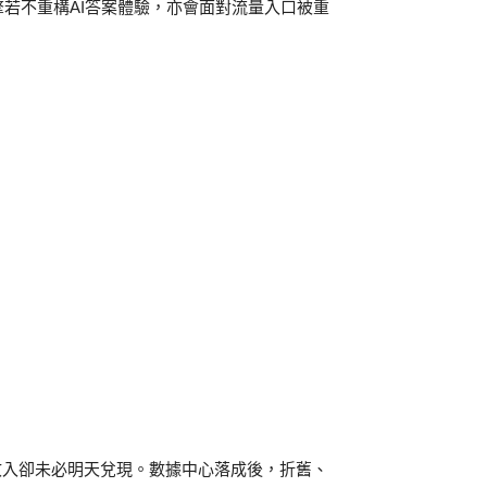
若不重構AI答案體驗，亦會面對流量入口被重
，收入卻未必明天兌現。數據中心落成後，折舊、