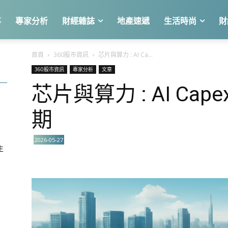
事
專家分析
財經雜誌
地產速遞
生活時尚
財
首頁
360股市資訊
芯片與算力 : AI Ca...
360股市資訊
專家分析
文章
芯片與算力 : AI C
關
期
2026-05-27
生