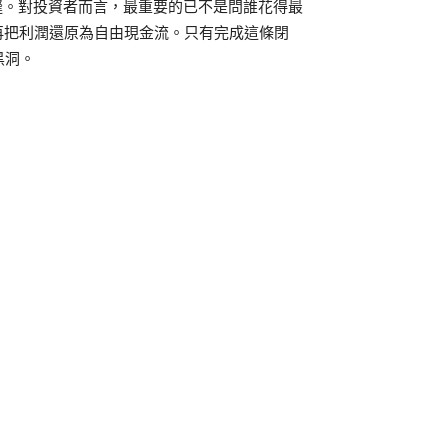
縫。對投資者而言，最重要的已不是問誰花得最
再把利潤還原為自由現金流。只有完成這條閉
黑洞。