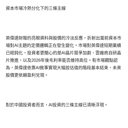
資本市場冷熱分化下的三條主線
英偉達財報的亮眼資料與股價的冷淡反應，折射出當前資本市
場對
AI
主題的定價邏輯正在發生變化。市場對英偉達短期業績
已經鈍化，投資者更關心的是
AI
晶片競爭加劇、雲廠商自研晶
片推進，以及
2026
年後毛利率能否維持高位。有市場觀點認
為，英偉達依靠
AI
敘事實現大幅拔估值的階段基本結束，未來
股價更依賴盈利兌現。
對於中國投資者而言，
AI
投資的三條主線已清晰浮現。