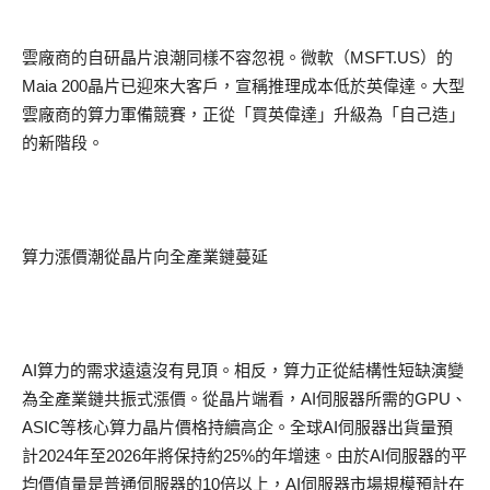
雲廠商的自研晶片浪潮同樣不容忽視。微軟（
MSFT.US
）的
Maia 200
晶片已迎來大客戶，宣稱推理成本低於英偉達。大型
雲廠商的算力軍備競賽，正從「買英偉達」升級為「自己造」
的新階段。
算力漲價潮從晶片向全產業鏈蔓延
AI
算力的需求遠遠沒有見頂。相反，算力正從結構性短缺演變
為全產業鏈共振式漲價。從晶片端看，
AI
伺服器所需的
GPU
、
ASIC
等核心算力晶片價格持續高企。全球
AI
伺服器出貨量預
計
2024
年至
2026
年將保持約
25%
的年增速。由於
AI
伺服器的平
均價值量是普通伺服器的
10
倍以上，
AI
伺服器市場規模預計在