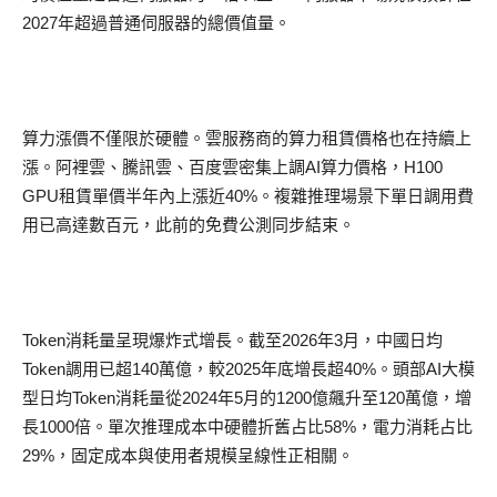
2027
年超過普通伺服器的總價值量。
算力漲價不僅限於硬體。雲服務商的算力租賃價格也在持續上
漲。阿裡雲、騰訊雲、百度雲密集上調
AI
算力價格，
H100
GPU
租賃單價半年內上漲近
40%
。複雜推理場景下單日調用費
用已高達數百元，此前的免費公測同步結束。
Token
消耗量呈現爆炸式增長。截至
2026
年
3
月，中國日均
Token
調用已超
140
萬億，較
2025
年底增長超
40%
。頭部
AI
大模
型日均
Token
消耗量從
2024
年
5
月的
1200
億飆升至
120
萬億，增
長
1000
倍。單次推理成本中硬體折舊占比
58%
，電力消耗占比
29%
，固定成本與使用者規模呈線性正相關。