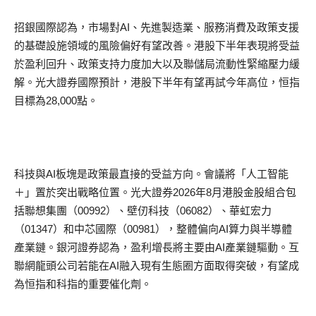
招銀國際認為，市場對AI、先進製造業、服務消費及政策支援
的基礎設施領域的風險偏好有望改善。港股下半年表現將受益
於盈利回升、政策支持力度加大以及聯儲局流動性緊縮壓力緩
解。光大證券國際預計，港股下半年有望再試今年高位，恒指
目標為28,000點。
科技與AI板塊是政策最直接的受益方向。會議將「人工智能
＋」置於突出戰略位置。光大證券2026年8月港股金股組合包
括聯想集團（00992）、壁仞科技（06082）、華虹宏力
（01347）和中芯國際（00981），整體偏向AI算力與半導體
產業鏈。銀河證券認為，盈利增長將主要由AI產業鏈驅動。互
聯網龍頭公司若能在AI融入現有生態圈方面取得突破，有望成
為恒指和科指的重要催化劑。