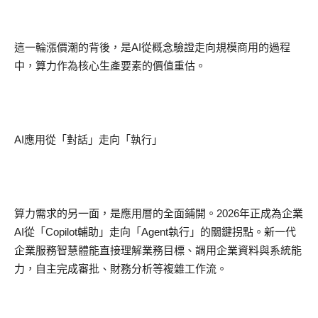
這一輪漲價潮的背後，是
AI
從概念驗證走向規模商用的過程
中，算力作為核心生產要素的價值重估。
AI
應用從「對話」走向「執行」
算力需求的另一面，是應用層的全面鋪開。
2026
年正成為企業
AI
從「
Copilot
輔助」走向「
Agent
執行」的關鍵拐點。新一代
企業服務智慧體能直接理解業務目標、調用企業資料與系統能
力，自主完成審批、財務分析等複雜工作流。