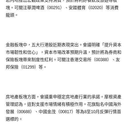
若內地推出宏觀政策支持消費，預計將利好餐飲及旅遊等板
塊。可關注華潤啤酒（00291）、安踏體育（02020）等消費
龍頭。
金融板塊中，五大行港股近期表現突出。會議明確「提升資本
市場韌性和信心」，資本市場改革預期升溫，預計將為券商和
保險板塊帶來制度性紅利。可關注香港交易所（00388）、友
邦保險（01299）等。
房地產板塊方面，會議重申穩定房地產行業的承諾。摩根資產
管理認為，這對支援市場情緒有積極作用。花旗點名中國海外
發展（00688）、中國金茂（00817）等為8至10月反彈行情首
選標的。