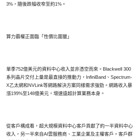
3%
，隨後跌幅收窄至約
1%
。
算力霸權正面臨「性價比圍獵」
單季
752
億美元的資料中心收入並非憑空而來。
Blackwell 300
系列晶片交付上量是最直接的推動力，
InfiniBand
、
Spectrum-
X
乙太網和
NVLink
等網路解決方案同樣需求強勁。網路收入暴
漲
199%
至
148
億美元，增速遠超計算業務本身。
從客戶構成看，超大規模資料中心客戶貢獻了約一半資料中心
收入，另一半來自
AI
雲服務商、工業企業及主權客戶。客戶群