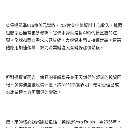
英偉達單季
816
億美元營收、
752
億美中繼資料中心收入，這兩
組數字已無需更多修飾。它們本身就是對
AI
時代最直觀的注
腳。全球
AI
算力需求未見放緩，大廠資本開支持續走高，智慧
體應用加速落地，算力產業鏈進入全鏈條漲價階段。
但對投資者而言，瘋狂的業績增長並不天然等於輕鬆的投資回
報。英偉達盤後股價一度下跌
3%
的事實表明，預期管理已成
為比業績本身更關鍵的變數。
接下來的核心觀察節點包括：英偉達
Vera Rubin
平臺
2026
年下