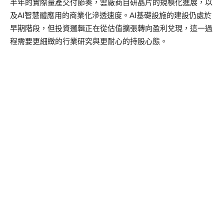
半年的實際量產交付節奏，雲廠商自研晶片的規模化進展，以
及
AI
智慧體應用的商業化滲透速度。
AI
基礎設施的建設仍處於
早期階段，但投資邏輯正在從估值擴張轉向盈利兌現，這一過
程需要更細緻的行業研究與更耐心的持股心態。