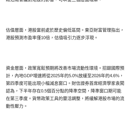
估值層面，港股當前處於歷史偏低區間。東亞財富管理指出，
港股預測市盈率僅10倍，估值吸引力逐步浮現。
資金層面，政策寬鬆預期將改善市場流動性環境。招銀國際預
計，內地GDP增速將從2025年的5.0%放緩至2026年的4.6%，
第四季度可能出現小幅減息窗口。財信證券首席經濟學家袁闖
認為，下半年存在0.5個百分點的降準空間，降準窗口期可能
在第三季度。貨幣政策工具的靈活調整，將緩解港股市場的流
動性壓力。