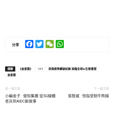
Facebook
Twitter
WeChat
WhatsApp
分享
標籤
《金星匯》
117
英偉達季績破紀錄 面臨全球AI生態重塑
金星匯
前一篇文章
下一篇文章
小編金子 : 俊知集團 從5G線纜
張智威 : 恒指受制牛熊線
老兵到AIDC新故事