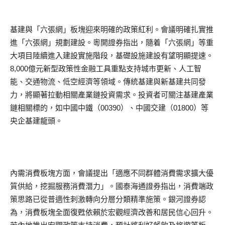
基建與「六張網」板塊迎來明確的政策紅利。會議明確扎實推
進「六張網」規劃建設。粵開證券指出，隨着「六張網」等重
大項目陸續進入建設實施階段，基礎設施建設有望明顯提速。
8,000億元新型政策性金融工具重點支持城市更新、人工智
能、交通物流、低空經濟等領域。傳統基建與新基建共同發
力，將顯著拉動相關產業鏈投資需求。投資者可關注基建產業
鏈相關標的，如中國中鐵（00390）、中國交建（01800）等
央企基建龍頭。
內需消費板塊方面，會議提出「適應不同群體消費需求擴大優
質供給，挖掘服務消費潛力」。國泰海通證券指出，消費端政
策思路已從普適性刺激轉向分層分類精準施策。銀河證券認
為，消費板塊全面復甦依賴於宏觀經濟改善和居民信心回升。