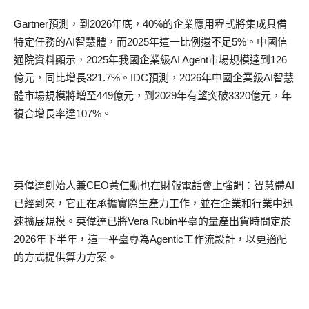
Gartner
預測，到
2026
年底，
40%
的企業應用程式將集成具備
特定任務的
AI
智慧體，而
2025
年這一比例還不足
5%
。中國信
通院資料顯示，
2025
年我國企業級
AI Agent
市場規模達到
126
億元，同比增長
321.7%
。
IDC
預測，
2026
年中國企業級
AI
智慧
體市場規模將增至
449
億元，到
2029
年有望突破
3320
億元，年
複合增長率達
107%
。
英偉達創始人兼
CEO
黃仁勳也在財報電話會上強調：智慧體
AI
已經到來，它正在承擔實際生產力工作，並在企業和行業中迅
速擴展規模。英偉達已將
Vera Rubin
平臺的量產出貨時間定於
2026
年下半年，這一平臺專為
Agentic
工作流設計，以更適配
的方式提供算力方案。