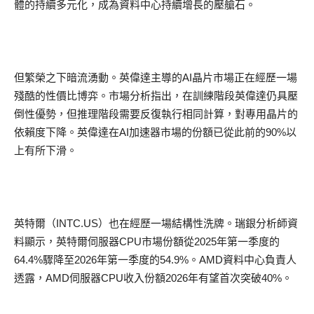
體的持續多元化，成為資料中心持續增長的壓艙石。
但繁榮之下暗流湧動。英偉達主導的
AI
晶片市場正在經歷一場
殘酷的性價比博弈。市場分析指出，在訓練階段英偉達仍具壓
倒性優勢，但推理階段需要反復執行相同計算，對專用晶片的
依賴度下降。英偉達在
AI
加速器市場的份額已從此前的
90%
以
上有所下滑。
英特爾（
INTC.US
）也在經歷一場結構性洗牌。瑞銀分析師資
料顯示，英特爾伺服器
CPU
市場份額從
2025
年第一季度的
64.4%
驟降至
2026
年第一季度的
54.9%
。
AMD
資料中心負責人
透露，
AMD
伺服器
CPU
收入份額
2026
年有望首次突破
40%
。