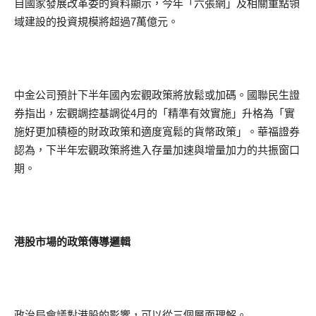
自國家發展改革委的資料顯示，今年「六張網」及相關重點領
域建設的投資規模將超過7萬億元。
中金公司預計下半年國內宏觀政策將放鬆或加碼。國聯民生證
券指出，宏觀調控基調從4月的「精準有效實施」升格為「實
施好更加積極的財政政策和適度寬鬆的貨幣政策」。華福證券
認為，下半年宏觀政策將進入存量加速與增量加力的共振窗口
期。
港股市場的政策傳導邏輯
政治局會議對港股的影響，可以從三個層面理解。