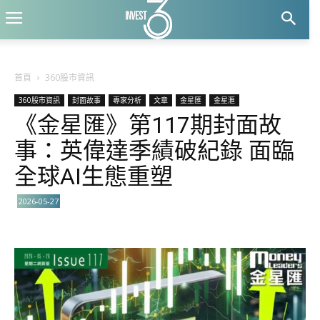
首頁
360股市資訊
360股市資訊
封面故事
專家分析
文章
金星匯
金星滙
《金星匯》第117期封面故
事：英偉達季績破紀錄 面臨
全球AI生態重塑
2026-05-27