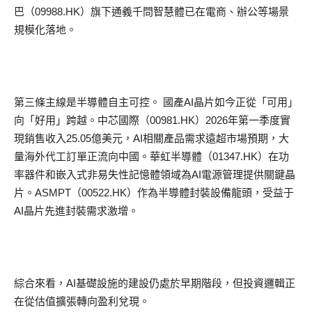
巴（
09988.HK
）旗下通義千問智慧體已在電商、辦公等場景
規模化落地。
第三條主線是半導體自主可控。
國產
AI
晶片如今正從「可用」
向「好用」跨越。中芯國際（
00981.HK
）
2026
年第一季度實
現銷售收入
25.05
億美元，
AI
相關產品需求遠超市場預期，大
量海外代工訂單正流向中國。華虹半導體（
01347.HK
）在功
率器件和嵌入式非易失性記憶體領域為
AI
電源管理提供關鍵晶
片。
ASMPT
（
00522.HK
）作為半導體封裝設備龍頭，受益于
AI
晶片先進封裝需求激增。
綜合來看，
AI
基礎設施的建設仍處於早期階段，但投資邏輯正
在從估值擴張轉向盈利兌現。