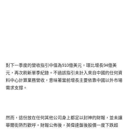
對下一季度的營收指引中值為
910
億美元，環比增長
94
億美
元，再次刷新單季紀錄。不過該指引未計入來自中國的任何資
料中心計算業務營收，意味著當前增長主要依靠中國以外市場
需求支撐。
然而，這份放在任何其他公司身上都足以封神的財報，並未讓
華爾街熱烈歡呼。財報公佈後，英偉達盤後股價一度下跌超