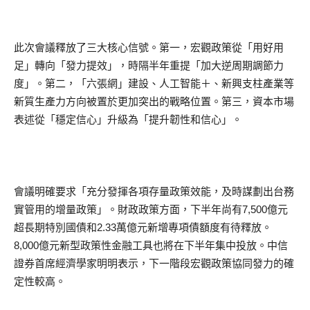
此次會議釋放了三大核心信號。第一，宏觀政策從「用好用
足」轉向「發力提效」，時隔半年重提「加大逆周期調節力
度」。第二，「六張網」建設、人工智能＋、新興支柱產業等
新質生產力方向被置於更加突出的戰略位置。第三，資本市場
表述從「穩定信心」升級為「提升韌性和信心」。
會議明確要求「充分發揮各項存量政策效能，及時謀劃出台務
實管用的增量政策」。財政政策方面，下半年尚有7,500億元
超長期特別國債和2.33萬億元新增專項債額度有待釋放。
8,000億元新型政策性金融工具也將在下半年集中投放。中信
證券首席經濟學家明明表示，下一階段宏觀政策協同發力的確
定性較高。