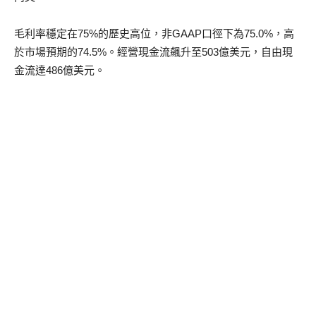
毛利率穩定在
75%
的歷史高位，非
GAAP
口徑下為
75.0%
，高
於市場預期的
74.5%
。經營現金流飆升至
503
億美元，自由現
金流達
486
億美元。