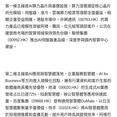
第一條主線是
AI
算力晶片與基礎設施。算力漲價潮從核心晶片
向光模組、伺服器、液冷、雲端算力租賃等環節全面蔓延，相
關企業受益明確。港股市場中，中興通訊（
00763.HK
）的算
力產品已規模性突破阿裡、騰訊、位元組等頭部客戶，公司在
運營商市場的智算領域保持領先份額。聯想集團
（
00992.HK
）推出
AI
伺服器產品線，深度參與國內智算中心
建設。
第二條主線是
AI
應用與智慧體落地。企業服務智慧體、
AI for
Business
等方向進入規模化拐點，擁有行業資料和客戶生態的
軟體廠商具備先發優勢。商湯（
00020.HK
）的生成式
AI
業務
營收占比已達
72%
，短劇智慧體、辦公智慧體等應用快速起
量。百度集團（
09888.HK
）發佈通用智慧體
DuMate
，以日活
智慧體數衡量平臺價值。快手（
01024.HK
）將
AI
智慧體應用
於短視頻推薦和直播互動，提升用戶時長與變現效率。阿裡巴