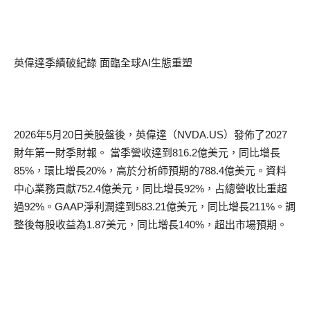
英偉達
季
績
破紀錄
面臨
全球
AI
生態
重塑
2026
年
5
月
20
日美股盤後，英偉達（
NVDA.US
）發佈了
2027
財年第一財季財報。
當季營收達到
816.2
億美元，同比增長
85%
，環比增長
20%
，高於分析師預期的
788.4
億美元。資料
中心業務貢獻
752.4
億美元，同比增長
92%
，占總營收比重超
過
92%
。
GAAP
淨利潤達到
583.21
億美元，同比增長
211%
。調
整後每股收益為
1.87
美元，同比增長
140%
，超出市場預期。