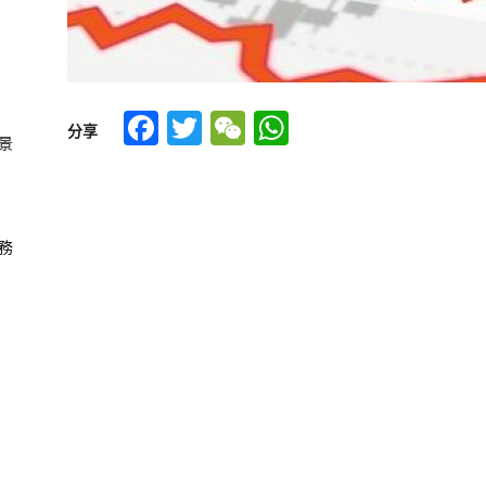
Facebook
Twitter
WeChat
WhatsApp
分享
景
務