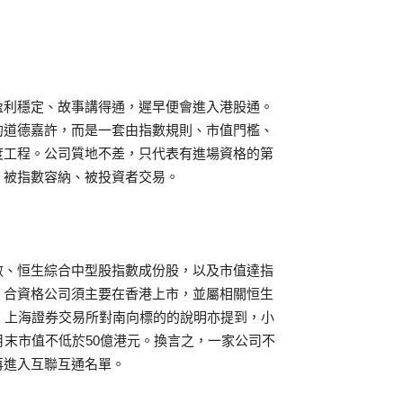
盈利穩定、故事講得通，遲早便會進入港股通。
的道德嘉許，而是一套由指數規則、市值門檻、
度工程。公司質地不差，只代表有進場資格的第
、被指數容納、被投資者交易。
數、恒生綜合中型股指數成份股，以及市值達指
，合資格公司須主要在香港上市，並屬相關恒生
。上海證券交易所對南向標的的說明亦提到，小
月末市值不低於50億港元。換言之，一家公司不
再進入互聯互通名單。