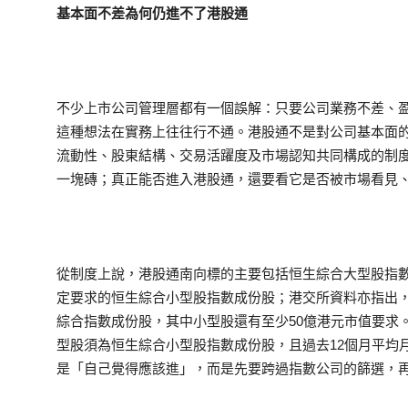
基本面不差為何仍進不了港股通
不少上市公司管理層都有一個誤解：只要公司業務不差、
這種想法在實務上往往行不通。港股通不是對公司基本面
流動性、股東結構、交易活躍度及市場認知共同構成的制
一塊磚；真正能否進入港股通，還要看它是否被市場看見
從制度上說，港股通南向標的主要包括恒生綜合大型股指
定要求的恒生綜合小型股指數成份股；港交所資料亦指出
綜合指數成份股，其中小型股還有至少50億港元市值要求
型股須為恒生綜合小型股指數成份股，且過去12個月平均
是「自己覺得應該進」，而是先要跨過指數公司的篩選，