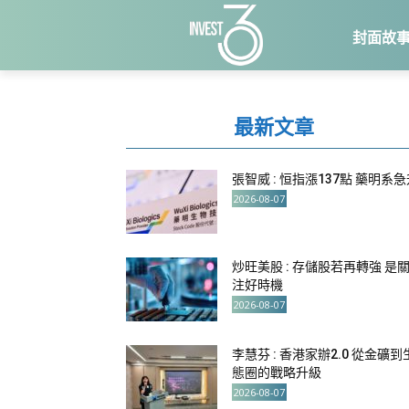
封面故
最新文章
張智威 : 恒指漲137點 藥明系
2026-08-07
炒旺美股 : 存儲股若再轉強 是
注好時機
2026-08-07
李慧芬 : 香港家辦2.0 從金礦到
態圈的戰略升級
2026-08-07