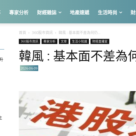
事
專家分析
財經雜誌
地產速遞
生活時尚
財
首頁
360股市資訊
韓風 : 基本面不差為何仍...
360股市資訊
專家分析
文章
生活小知識
財經直播室
韓風 : 基本面不差
急升
2026-06-09
關
生