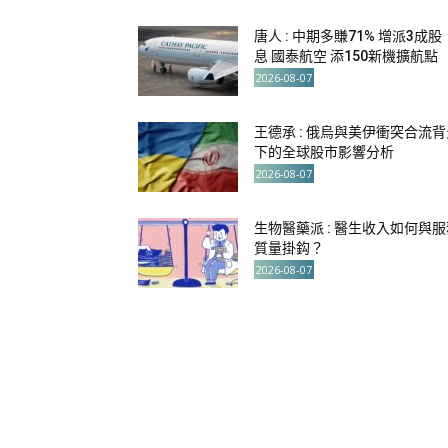
唐人 : 中期多賺71% 增派3成股
息 國泰航空 添150新機擴航點
2026-08-07
王德承 : 俄烏與美伊衝突合流背
下的全球股市影響分析
2026-08-07
生物醫藥派 : 醫生收入如何與服
質量掛鈎？
2026-08-07