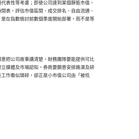
場代表性等考慮；即使公司達到某個靜態市值，
時間表，評估市值區間、成交排名、自由流通、
，是在指數檢討前數個季度開始部署，而不是等
願意把公司故事講清楚，財務團隊要能提供可比
建立媒體及市場認知，券商要願意安排路演及研
些工作看似瑣碎，卻正是小市值公司由「被低