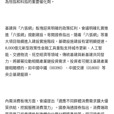
為恒指和科指的重要催化劑。
基建與「六張網」板塊迎來明確的政策紅利。會議明確扎實推
進「六張網」規劃建設。粵開證券指出，隨着「六張網」等重
大項目陸續進入建設實施階段，基礎設施建設有望明顯提速。
8,000億元新型政策性金融工具重點支持城市更新、人工智
能、交通物流、低空經濟等領域。傳統基建與新基建共同發
力，將顯著拉動相關產業鏈投資需求。投資者可關注基建產業
鏈相關標的，如中國中鐵（00390）、中國交建（01800）等
央企基建龍頭。
內需消費板塊方面，會議提出「適應不同群體消費需求擴大優
質供給，挖掘服務消費潛力」。國泰海通證券指出，消費端政