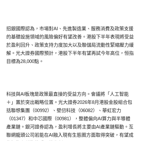
招銀國際認為，市場對AI、先進製造業、服務消費及政策支援
的基礎設施領域的風險偏好有望改善。港股下半年表現將受益
於盈利回升、政策支持力度加大以及聯儲局流動性緊縮壓力緩
解。光大證券國際預計，港股下半年有望再試今年高位，恒指
目標為28,000點。
科技與AI板塊是政策最直接的受益方向。會議將「人工智能
＋」置於突出戰略位置。光大證券2026年8月港股金股組合包
括聯想集團（00992）、壁仞科技（06082）、華虹宏力
（01347）和中芯國際（00981），整體偏向AI算力與半導體
產業鏈。銀河證券認為，盈利增長將主要由AI產業鏈驅動。互
聯網龍頭公司若能在AI融入現有生態圈方面取得突破，有望成