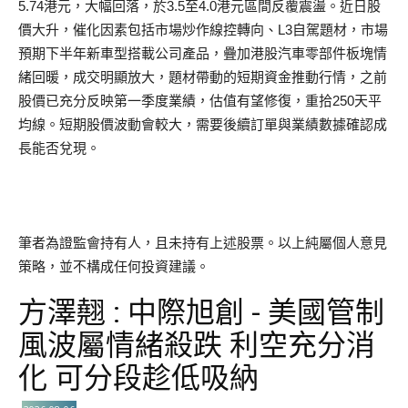
5.74港元，大幅回落，於3.5至4.0港元區間反覆震盪。近日股
價大升，催化因素包括市場炒作線控轉向、L3自駕題材，市場
預期下半年新車型搭載公司產品，疊加港股汽車零部件板塊情
緒回暖，成交明顯放大，題材帶動的短期資金推動行情，之前
股價已充分反映第一季度業績，估值有望修復，重拾250天平
均線。短期股價波動會較大，需要後續訂單與業績數據確認成
長能否兌現。
筆者為證監會持有人，且未持有上述股票。以上純屬個人意見
策略，並不構成任何投資建議。
方澤翹 : 中際旭創 - 美國管制
風波屬情緒殺跌 利空充分消
化 可分段趁低吸納