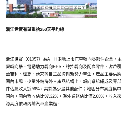
浙江世寶有望重拾250天平均線
浙江世寶（01057）為A＋H兩地上市汽車轉向零部件企業，主
營轉向器、電動助力轉向EPS、線控轉向及配套零件，客戶覆
蓋吉利、理想、蔚來等自主品牌與新勢力車企，產品主要供應
國內市場，少量外銷海外。產品結構上，轉向系統總成及零部
件佔總收入近96%，其餘為少量其他配件；地區分布高度集中
國內，國內營收佔比97.32%，海外業務佔比僅2.68%，收入來
源高度依賴內地汽車產業鏈。