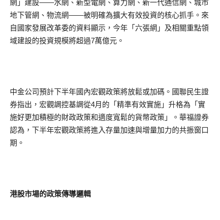
網」建設——水網、新型電網、算力網、新一代通信網、城市
地下管網、物流網——被明確為擴大有效投資的核心抓手。來
自國家發展改革委的資料顯示，今年「六張網」及相關重點領
域建設的投資規模將超過7萬億元。
中金公司預計下半年國內宏觀政策將放鬆或加碼。國聯民生證
券指出，宏觀調控基調從4月的「精準有效實施」升格為「實
施好更加積極的財政政策和適度寬鬆的貨幣政策」。華福證券
認為，下半年宏觀政策將進入存量加速與增量加力的共振窗口
期。
港股市場的政策傳導邏輯