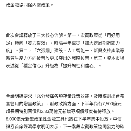
政金融協同促內需政策。
此次會議釋放了三大核心信號。第一，宏觀政策從「用好用
足」轉向「發力提效」，時隔半年重提「加大逆周期調節力
度」。第二，「六張網」建設、人工智能＋、新興支柱產業等
新質生產力方向被置於更加突出的戰略位置。第三，資本市場
表述從「穩定信心」升級為「提升韌性和信心」。
會議明確要求「充分發揮各項存量政策效能，及時謀劃出台務
實管用的增量政策」。財政政策方面，下半年尚有7,500億元
超長期特別國債和2.33萬億元新增專項債額度有待釋放。
8,000億元新型政策性金融工具也將在下半年集中投放。中信
證券首席經濟學家明明表示，下一階段宏觀政策協同發力的確