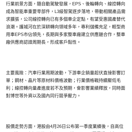
行業前景方面，隨自動駕駛發展，EPS、後輪轉向、線控轉向
成為智能車重要零部件，L3級智駕逐步落地，帶動相關產品需
求擴張，公司線控轉向已有多個車企定點，有望受惠國產替代
浪潮。護城河在於深耕轉向領域多年，專利儲備充足，輕型商
用車EPS市佔領先，長期與多家整車廠建立供應鏈合作，整車
廠供應商認證周期長，形成客戶黏性。
主要風險：汽車行業周期波動，下游車企銷量起伏直接影響訂
單；鋼材、晶片等原材料價格波動；行業價格戰持續壓低毛
利；線控轉向量產進度若不及預期，會影響業績釋放，同時面
對博世等外資以及國內同行競爭壓力。
股價走勢方面，港股由4月26日公布第一季度業績後，自高位