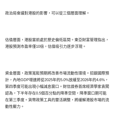
政治局會議對港股的影響，可以從三個層面理解。
估值層面，港股當前處於歷史偏低區間。東亞財富管理指出，
港股預測市盈率僅10倍，估值吸引力逐步浮現。
資金層面，政策寬鬆預期將改善市場流動性環境。招銀國際預
計，內地GDP增速將從2025年的5.0%放緩至2026年的4.6%，
第四季度可能出現小幅減息窗口。財信證券首席經濟學家袁闖
認為，下半年存在0.5個百分點的降準空間，降準窗口期可能
在第三季度。貨幣政策工具的靈活調整，將緩解港股市場的流
動性壓力。