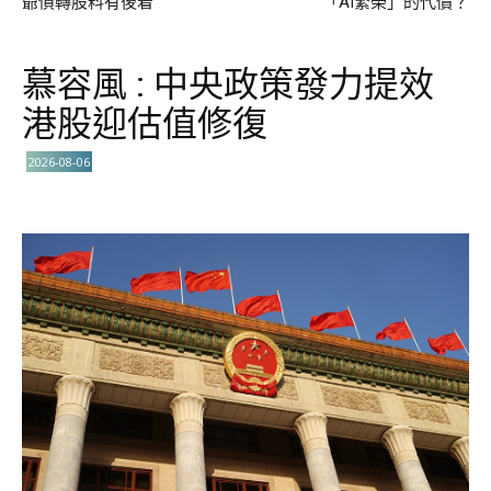
爺債轉股料有後着
「AI繁榮」的代價？
慕容風 : 中央政策發力提效
港股迎估值修復
2026-08-06