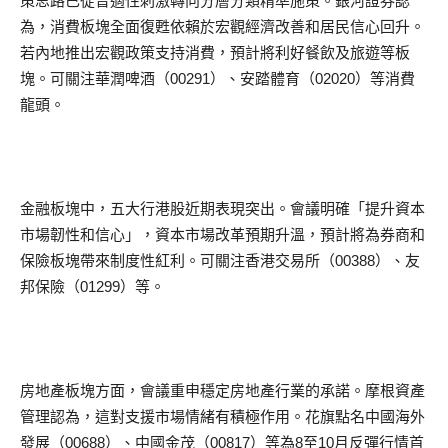
策思路已從普適性刺激轉向分層分類精準施策。銀河證券認
為，消費板塊全面復甦依賴於宏觀經濟改善和居民信心回升。
若內地推出宏觀政策支持消費，預計將利好餐飲及旅遊等板
塊。可關注華潤啤酒（00291）、安踏體育（02020）等消費
龍頭。
金融板塊中，五大行港股近期表現突出。會議明確「提升資本
市場韌性和信心」，資本市場改革預期升溫，預計將為券商和
保險板塊帶來制度性紅利。可關注香港交易所（00388）、友
邦保險（01299）等。
房地產板塊方面，會議重申穩定房地產行業的承諾。摩根資產
管理認為，這對支援市場情緒有積極作用。花旗點名中國海外
發展（00688）、中國金茂（00817）等為8至10月反彈行情首