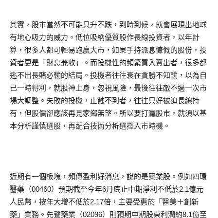
其實，股市當然不可能只升不跌，到時到候，就會展現出地球
有地心吸力的威力。低位吸納優質股作長線投資者，以年計
算，很多人都可輕易跑贏大市，如果手持派息慷慨的股份，投
資者更是「財息兼收」。而投機性的頻繁買入賣出者，很多都
逃不出長賭必輸的結局。投機者往往衰在貪勝不知輸，以為自
己一時得利，就股神上身，忽視風險，最後往往敵不過一次市
場大調整。失敗的投機，止蝕不到者，往往只好被迫長線持
有，但股價卻應該再見家鄉無望。所以要打贏股市，就須以基
本分析謹慎選股，再配合技術分析選擇入市時機。
近期有一個板塊，頻傳盈利好消息，說的是藥業股。例如四環
醫藥（00460）預期截至今年6月底止中期淨利不低於2.1億元
人民幣，按年大增不低於2.17倍，主要受惠於「醫美＋創新
藥」業務。先聲藥業（02096）則預期中期股東利潤約8.1億至