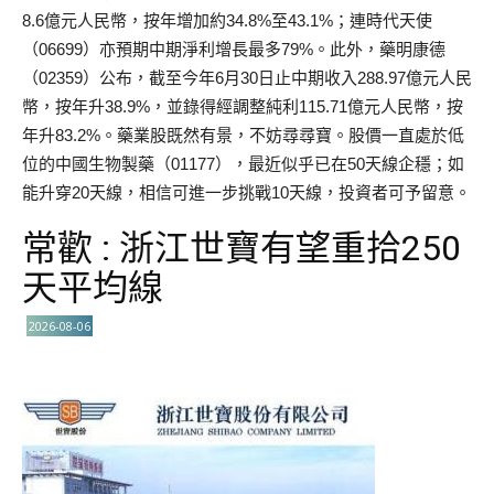
8.6億元人民幣，按年增加約34.8%至43.1%；連時代天使
（06699）亦預期中期淨利增長最多79%。此外，藥明康德
（02359）公布，截至今年6月30日止中期收入288.97億元人民
幣，按年升38.9%，並錄得經調整純利115.71億元人民幣，按
年升83.2%。藥業股既然有景，不妨尋尋寶。股價一直處於低
位的中國生物製藥（01177），最近似乎已在50天線企穩；如
能升穿20天線，相信可進一步挑戰10天線，投資者可予留意。
常歡 : 浙江世寶有望重拾250
天平均線
2026-08-06