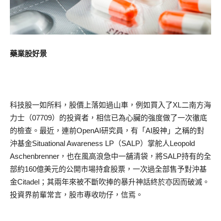
藥業股好景
科技股一如所料，股價上落如過山車，例如買入了XL二南方海
力士（07709）的投資者，相信已為心臟的強度做了一次徹底
的檢查。最近，連前OpenAI研究員，有「AI股神」之稱的對
沖基金Situational Awareness LP（SALP）掌舵人Leopold
Aschenbrenner，也在風高浪急中一舖清袋，將SALP持有的全
部約160億美元的公開市場持倉股票，一次過全部售予對沖基
金Citadel；其兩年來被不斷吹捧的暴升神話終於亦因而破滅。
投資界前輩常言，股市專收叻仔，信焉。