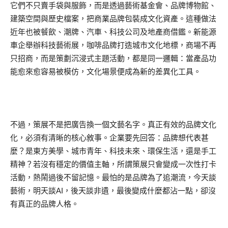
它們不只賣手袋與服飾，而是透過藝術基金會、品牌博物館、
建築空間與歷史檔案，把商業品牌包裝成文化資產。這種做法
近年也被餐飲、潮牌、汽車、科技公司及地產商借鑑。新能源
車企舉辦科技藝術展，咖啡品牌打造城市文化地標，商場不再
只招商，而是策劃沉浸式主題活動，都是同一邏輯：當產品功
能愈來愈容易被模仿，文化場景便成為新的差異化工具。
不過，策展不是把廣告換一個文藝名字。真正有效的品牌文化
化，必須有清晰的核心敘事。企業要先回答：品牌想代表甚
麼？是東方美學、城市青年、科技未來、環保生活，還是手工
精神？若沒有穩定的價值主軸，所謂策展只會變成一次性打卡
活動，熱鬧過後不留記憶。最怕的是品牌為了追潮流，今天談
藝術，明天談AI，後天談非遺，最後變成什麼都沾一點，卻沒
有真正的品牌人格。