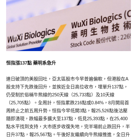
恒指漲137點 藥明系急升
連日破頂的美股回吐，亞太區股市今早普遍偏軟，但港股在A
股支持下先跌後回升，並挨近全日高位收市，埋單升137點，
仍受制於俗稱牛熊線的250天線（25,733點）及10天線
（25,705點）。全周計，恒指累跌216點或0.84%，8月開局首
周終止之前五周升勢。恒指今早低開3點，報25,526點後沽壓
隨即湧現，跌幅最多擴大至137點，低見25,393點，在25,400
點水平找到支持，大市逐步收復失地，完半場前止跌回升，半
日升37點，報25,567點。午後好友繼續向牛熊線推進，全日升