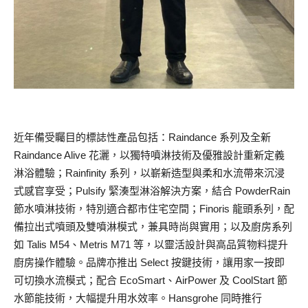
近年備受矚目的標誌性產品包括：Raindance 系列及全新
Raindance Alive 花灑，以獨特噴淋技術及優雅設計重新定義
淋浴體驗；Rainfinity 系列，以嶄新造型與柔和水流帶來沉浸
式感官享受；Pulsify 緊湊型淋浴解決方案，結合 PowderRain
節水噴淋技術，特別適合都市住宅空間；Finoris 龍頭系列，配
備拉出式噴頭及雙噴淋模式，兼具時尚與實用；以及廚房系列
如 Talis M54、Metris M71 等，以靈活設計與高品質物料提升
廚房操作體驗。品牌亦推出 Select 按鍵技術，讓用家一按即
可切換水流模式；配合 EcoSmart、AirPower 及 CoolStart 節
水節能技術，大幅提升用水效率。Hansgrohe 同時推行