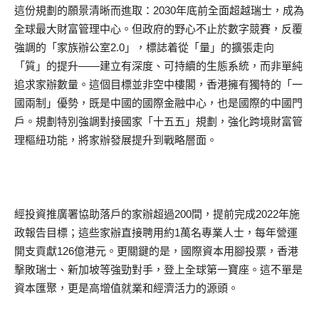
這份規劃的願景清晰而進取：2030年底前全面超越瑞士，成為
全球最大財富管理中心。但政府的野心不止於數字競賽，反覆
強調的「家族辦公室2.0」，標誌着從「量」的擴張走向
「質」的提升——建立有深度、可持續的生態系統，而非單純
追求家辦數量。這個目標並非空中樓閣，香港擁有獨特的「一
國兩制」優勢，既是中國的國際金融中心，也是國際的中國門
戶。規劃特別強調對接國家「十五五」規劃，強化跨境財富管
理樞紐功能，將家辦發展提升到戰略層面。
經投資推廣署協助落戶的家辦超過200間，提前完成2022年施
政報告目標；這些家辦直接聘用約1萬名專業人士，每年營運
開支貢獻126億港元。更關鍵的是，國際資本用腳投票，香港
擊敗瑞士、新加坡等強勁對手，登上全球第一寶座。這不單是
資本匯聚，更是高增值就業和經濟活力的源頭。