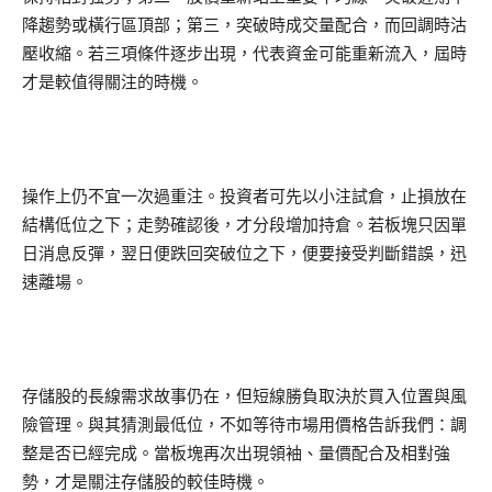
降趨勢或橫行區頂部；第三，突破時成交量配合，而回調時沽
壓收縮。若三項條件逐步出現，代表資金可能重新流入，屆時
才是較值得關注的時機。
操作上仍不宜一次過重注。投資者可先以小注試倉，止損放在
結構低位之下；走勢確認後，才分段增加持倉。若板塊只因單
日消息反彈，翌日便跌回突破位之下，便要接受判斷錯誤，迅
速離場。
存儲股的長線需求故事仍在，但短線勝負取決於買入位置與風
險管理。與其猜測最低位，不如等待市場用價格告訴我們：調
整是否已經完成。當板塊再次出現領袖、量價配合及相對強
勢，才是關注存儲股的較佳時機。