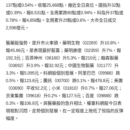
137點或0.54%，收報25,668點，幾近全日高位。國指升32點
或0.39%，報8,531點。全周累跌80點或0.94%。科指升37點或
0.78%，報4,858點。全周累升29點或0.6%，大市全日成交
2,596億元。
醫藥股強勢，是升市火車頭，藥明生物（02269）升10.8%，
報45.86元，是表現最好藍籌；藥明康德（02359）升7%，報
192.3元；百濟神州（06160）升5.3%，報210元；翰森製藥
（03692）升3.9%，報32.92元；中國生物製藥（01177）升
3.3%，報5.095元。科網股個別發展，阿里巴巴（09988）跌
0.5%，報123.8元；騰訊（00700）跌0.1%，報478.8元；美團
（03690）平收92.2元；小米（01810）升0.7%，報27.06元；
京東集團（09618）升0.2%，報127.5元；百度（09888）跌
0.3%，報106.8元。與醫藥股的急升相比，權重科網股今日表
現相對沉悶，走勢個別發展，在一定程度上拖低了恒指的反彈
幅度。