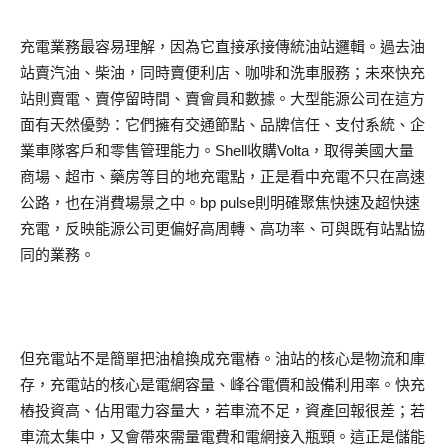
充電業務最容易理解，因為它直接承接傳統油站邏輯。過去油
站賣汽油、柴油，同時賣便利店、咖啡和洗車服務；未來快充
站則賣電、賣停留時間、賣會員和數據。大型能源公司在這方
面有天然優勢：它們擁有交通節點、品牌信任、支付系統、企
業車隊客戶和零售管理能力。Shell收購Volta，取得美國大量
商場、超市、藥房等目的地充電點，正是看中充電不只在高速
公路，也在消費場景之中。bp pulse則明確聚焦快速及超快速
充電，反映能源公司更偏好高周轉、高功率、可與既有站點協
同的業務。
但充電站不是簡單把油槍換成充電樁。油站的核心是物流和庫
存，充電站的核心是電網容量、峰谷電價和設備利用率。快充
樁投資高、佔用電力容量大，若車流不足，資產回報很差；若
車流太集中，又會帶來需量電費和電網接入瓶頸。這正是儲能