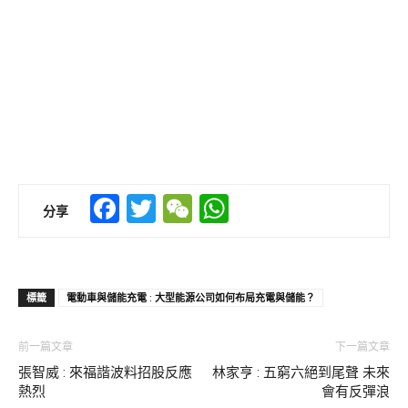
Facebook
Twitter
WeChat
WhatsApp
分享
標籤
電動車與儲能充電 : 大型能源公司如何布局充電與儲能？
前一篇文章
下一篇文章
張智威 : 來福諧波料招股反應
林家亨 : 五窮六絕到尾聲 未來
熱烈
會有反彈浪