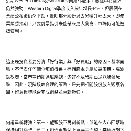
近期Western Digital及SanDisk的業績亦顯示，數據中心需求
仍然強勁。Western Digital季度收入按年增長44%，但股價在
業績公布後仍然下跌，反映部分股份過去累積升幅太大，即使
業績勝預期，只要前景指引未能帶來更大驚喜，市場仍可能選
擇獲利。
這正是投資者要分清「好行業」與「好買點」的原因。基本面
強，不代表任何價位都值得追。存儲股本身屬於高周期、高波
動板塊，當市場預期過度樂觀，少許不及預期已足以觸發急
跌。因此，現階段較合理的策略，是先把相關股份放入觀察名
單，留意板塊能否完成調整並重新轉強。
何謂重新轉強？第一，龍頭股不再創新低，並能在大市回落時
保持相對強勢；第二，股價重新站上重要平均線，突破近期下