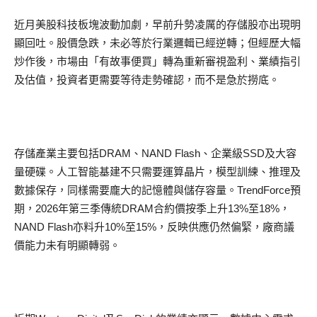
近月美股科技板塊波動加劇，早前升勢凌厲的存儲股亦出現明
顯回吐。股價急跌，未必等於行業邏輯已經逆轉；但經歷大幅
炒作後，市場由「有故事便買」轉為重新審視盈利、業績指引
及估值，投資者更需要等待走勢確認，而不是急於撈底。
存儲產業主要包括DRAM、NAND Flash、企業級SSD及大容
量硬碟。人工智能基建不只需要運算晶片，模型訓練、推理及
數據保存，同樣需要龐大的記憶體與儲存容量。TrendForce預
期，2026年第三季傳統DRAM合約價按季上升13%至18%，
NAND Flash亦料升10%至15%，反映供應仍然偏緊，廠商議
價能力未有明顯轉弱。