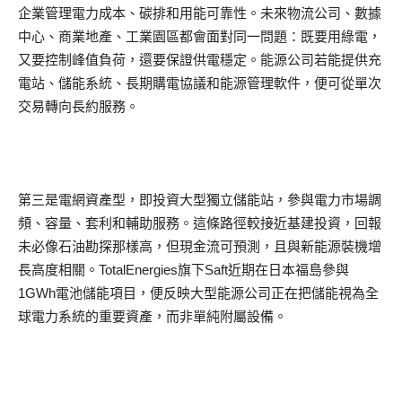
企業管理電力成本、碳排和用能可靠性。未來物流公司、數據
中心、商業地產、工業園區都會面對同一問題：既要用綠電，
又要控制峰值負荷，還要保證供電穩定。能源公司若能提供充
電站、儲能系統、長期購電協議和能源管理軟件，便可從單次
交易轉向長約服務。
第三是電網資產型，即投資大型獨立儲能站，參與電力市場調
頻、容量、套利和輔助服務。這條路徑較接近基建投資，回報
未必像石油勘探那樣高，但現金流可預測，且與新能源裝機增
長高度相關。TotalEnergies旗下Saft近期在日本福島參與
1GWh電池儲能項目，便反映大型能源公司正在把儲能視為全
球電力系統的重要資產，而非單純附屬設備。