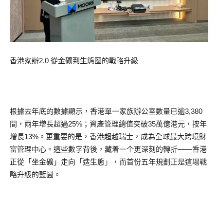
香港家辦2.0 從金礦到生態圈的戰略升級
根據去年底的數據顯示，香港單一家族辦公室數量已逾3,380
間，兩年增長超過25%；資產管理總值突破35萬億港元，按年
增長13%。更重要的是，香港超越瑞士，成為全球最大跨境財
富管理中心。這些數字背後，藏着一个更深刻的轉折——香港
正從「坐金礦」走向「造生態」，而首份五年規劃正是這場戰
略升級的藍圖。