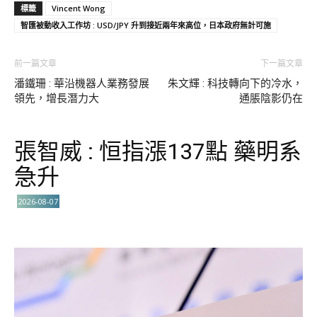
標籤
Vincent Wong
智匯被動收入工作坊 : USD/JPY 升到接近兩年來高位，日本政府無計可施
前一篇文章
下一篇文章
潘鐵珊 : 華沿機器人業務發展
朱文輝 : 科技轉向下的冷水，
領先，增長潛力大
通脹陰影仍在
張智威 : 恒指漲137點 藥明系
急升
2026-08-07