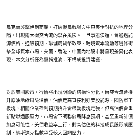
烏克蘭襲擊伊朗商船，打破俄烏戰場與中東美伊對抗的地理分
隔，出現兩大衝突合流的潛在風險。一旦事態演進，會通過能
源價格、通脹預期、聯儲局貨幣政策、跨境資本流動等鏈條衝
擊全球資本市場，美國、香港、中國內地股市將呈現差異化表
現。本文分析僅為邏輯推演，不構成投資建議。
對於美國股市，行情將出現明顯的結構性分化。衝突合流會推
升原油地緣風險溢價，油價走高直接利好美股能源、國防軍工
板塊，相關企業盈利預期抬升會帶動板塊走強。但高油價會重
新點燃通脹壓力，市場會下調聯儲局降息預期，甚至重新計價
加息可能性，美債收益率上行，對高估值的科技成長股形成壓
制，納斯達克指數承受較大回調壓力。