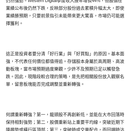
仍然強勁。Western Digital季度收入按年增長44%，但股價在
業績公布後仍然下跌，反映部分股份過去累積升幅太大，即使
業績勝預期，只要前景指引未能帶來更大驚喜，市場仍可能選
擇獲利。
這正是投資者要分清「好行業」與「好買點」的原因。基本面
強，不代表任何價位都值得追。存儲股本身屬於高周期、高波
動板塊，當市場預期過度樂觀，少許不及預期已足以觸發急
跌。因此，現階段較合理的策略，是先把相關股份放入觀察名
單，留意板塊能否完成調整並重新轉強。
何謂重新轉強？第一，龍頭股不再創新低，並能在大市回落時
保持相對強勢；第二，股價重新站上重要平均線，突破近期下
降趨勢或橫行區頂部；第三，突破時成交量配合，而回調時沽