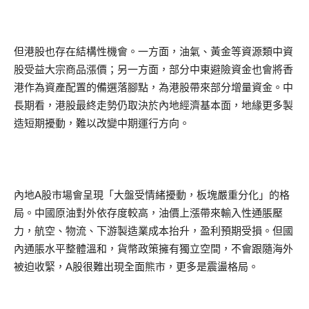
但港股也存在結構性機會。一方面，油氣、黃金等資源類中資
股受益大宗商品漲價；另一方面，部分中東避險資金也會將香
港作為資產配置的備選落腳點，為港股帶來部分增量資金。中
長期看，港股最終走勢仍取決於內地經濟基本面，地緣更多製
造短期擾動，難以改變中期運行方向。
內地A股市場會呈現「大盤受情緒擾動，板塊嚴重分化」的格
局。中國原油對外依存度較高，油價上漲帶來輸入性通脹壓
力，航空、物流、下游製造業成本抬升，盈利預期受損。但國
內通脹水平整體溫和，貨幣政策擁有獨立空間，不會跟隨海外
被迫收緊，A股很難出現全面熊市，更多是震盪格局。