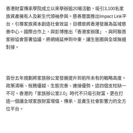
香港財富傳承學院成立以來舉辦逾20場活動，吸引3,100名家
族資產擁有人及新生代領袖參與。慈善層面推出Impact Link平
台，引導家族資本創造社會效益，目標是將香港發展為區域慈
善中心。國際合作上，與彭博推出「香港家辦匯」、與阿聯酋
家辦協會簽署協議，將網絡延伸到中東，讓生態圈與全球無縫
對接。
首份五年規劃將家族辦公室發展提升到前所未有的戰略高度。
政策清晰、稅務優越、生態完善、連接優勢，這四個支柱缺一
不可。香港的「家族辦公室2.0」時代不只吸引財富，更在打
造一個讓全球家族財富增值、傳承、並產生社會影響力的全方
位平台。