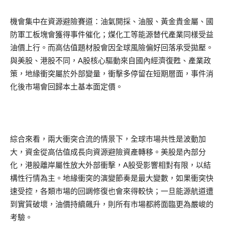
機會集中在資源避險賽道：油氣開採、油服、黃金貴金屬、國
防軍工板塊會獲得事件催化；煤化工等能源替代產業同樣受益
油價上行。而高估值題材股會因全球風險偏好回落承受拋壓。
與美股、港股不同，A股核心驅動來自國內經濟復甦、產業政
策，地緣衝突屬於外部變量，衝擊多停留在短期層面，事件消
化後市場會回歸本土基本面定價。
綜合來看，兩大衝突合流的情景下，全球市場共性是波動加
大，資金從高估值成長向資源避險資產轉移。美股是內部分
化，港股離岸屬性放大外部衝擊，A股受影響相對有限，以結
構性行情為主。地緣衝突的演變節奏是最大變數，如果衝突快
速受控，各類市場的回調修復也會來得較快；一旦能源航道遭
到實質破壞，油價持續飆升，則所有市場都將面臨更為嚴峻的
考驗。