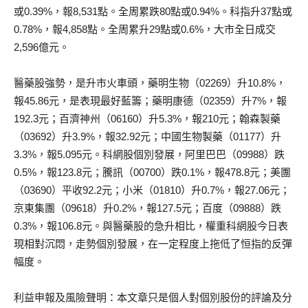
或0.39%，報8,531點。全周累跌80點或0.94%。科指升37點或
0.78%，報4,858點。全周累升29點或0.6%，大市全日成交
2,596億元。
醫藥股強勢，是升市火車頭，藥明生物（02269）升10.8%，
報45.86元，是表現最好藍籌；藥明康德（02359）升7%，報
192.3元；百濟神州（06160）升5.3%，報210元；翰森製藥
（03692）升3.9%，報32.92元；中國生物製藥（01177）升
3.3%，報5.095元。科網股個別發展，阿里巴巴（09988）跌
0.5%，報123.8元；騰訊（00700）跌0.1%，報478.8元；美團
（03690）平收92.2元；小米（01810）升0.7%，報27.06元；
京東集團（09618）升0.2%，報127.5元；百度（09888）跌
0.3%，報106.8元。與醫藥股的急升相比，權重科網股今日表
現相對沉悶，走勢個別發展，在一定程度上拖低了恒指的反彈
幅度。
利益申報及風險聲明：本文章只是個人對個別股份的評論及分