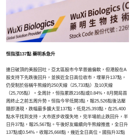
恒指漲137點 藥明系急升
連日破頂的美股回吐，亞太區股市今早普遍偏軟，但港股在A
股支持下先跌後回升，並挨近全日高位收市，埋單升137點，
仍受制於俗稱牛熊線的250天線（25,733點）及10天線
（25,705點）。全周計，恒指累跌216點或0.84%，8月開局首
周終止之前五周升勢。恒指今早低開3點，報25,526點後沽壓
隨即湧現，跌幅最多擴大至137點，低見25,393點，在25,400
點水平找到支持，大市逐步收復失地，完半場前止跌回升，半
日升37點，報25,567點。午後好友繼續向牛熊線推進，全日升
137點或0.54%，收報25,668點，幾近全日高位。國指升32點