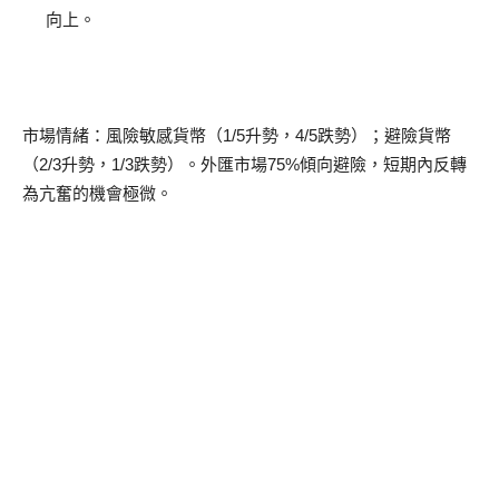
向上。
市場情緒：風險敏感貨幣（1/5升勢，4/5跌勢）；避險貨幣
（2/3升勢，1/3跌勢）。外匯市場75%傾向避險，短期內反轉
為亢奮的機會極微。