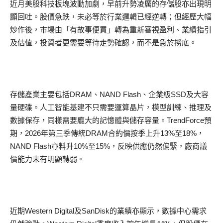
近月美股科技板塊波動加劇，早前升勢凌厲的存儲股亦出現明
顯回吐。股價急跌，未必等於行業邏輯已經逆轉；但經歷大幅
炒作後，市場由「有故事便買」轉為重新審視盈利、業績指引
及估值，投資者更需要等待走勢確認，而不是急於撈底。
存儲產業主要包括DRAM、NAND Flash、企業級SSD及大容
量硬碟。人工智能基建不只需要運算晶片，模型訓練、推理及
數據保存，同樣需要龐大的記憶體與儲存容量。TrendForce預
期，2026年第三季傳統DRAM合約價按季上升13%至18%，
NAND Flash亦料升10%至15%，反映供應仍然偏緊，廠商議
價能力未有明顯轉弱。
近期Western Digital及SanDisk的業績亦顯示，數據中心需求