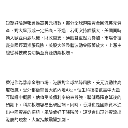
短期避險邏輯會推高美元指數，部分全球避險資金回流美元資
產，對大盤形成一定托底。不過，若衝突持續擴大，美國同時
捲入歐亞兩處危機，財政開支、通脹雙重壓力疊加，市場會擔
憂美國經濟滯脹風險，美股大盤整體波動會顯著放大，上漲主
線從科技成長切換至資源防禦板塊。
香港作為離岸金融市場，港股對全球地緣風險、美元流動性高
度敏感，受外部衝擊會大於內地A股。恒生科技指數當中大量
互聯網中概股，估值受美債利率約束最強，聯儲局降息延後的
預期下，科網板塊容易出現回調。同時，香港也是國際資本進
出中國資產的樞紐，風險偏好下降階段，短期會出現外資流出
港股的現象，大盤指數震盪加劇。