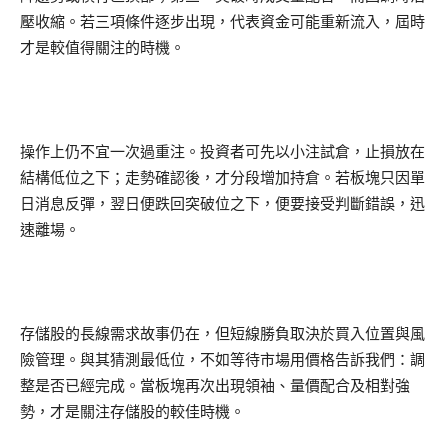
壓收縮。若三項條件逐步出現，代表資金可能重新流入，屆時
才是較值得關注的時機。
操作上仍不宜一次過重注。投資者可先以小注試倉，止損放在
結構低位之下；走勢確認後，才分段增加持倉。若板塊只因單
日消息反彈，翌日便跌回突破位之下，便要接受判斷錯誤，迅
速離場。
存儲股的長線需求故事仍在，但短線勝負取決於買入位置與風
險管理。與其猜測最低位，不如等待市場用價格告訴我們：調
整是否已經完成。當板塊再次出現領袖、量價配合及相對強
勢，才是關注存儲股的較佳時機。