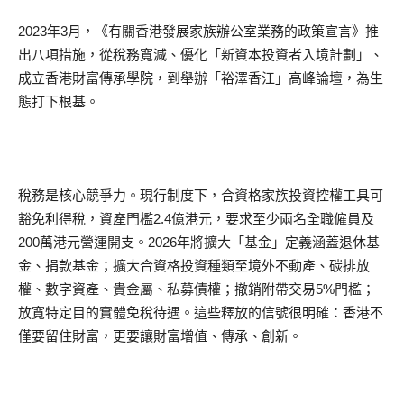
2023年3月，《有關香港發展家族辦公室業務的政策宣言》推
出八項措施，從稅務寬減、優化「新資本投資者入境計劃」、
成立香港財富傳承學院，到舉辦「裕澤香江」高峰論壇，為生
態打下根基。
稅務是核心競爭力。現行制度下，合資格家族投資控權工具可
豁免利得稅，資產門檻2.4億港元，要求至少兩名全職僱員及
200萬港元營運開支。2026年將擴大「基金」定義涵蓋退休基
金、捐款基金；擴大合資格投資種類至境外不動產、碳排放
權、數字資產、貴金屬、私募債權；撤銷附帶交易5%門檻；
放寬特定目的實體免稅待遇。這些釋放的信號很明確：香港不
僅要留住財富，更要讓財富增值、傳承、創新。