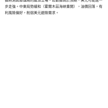
據將測試聯儲局的鷹派立場。若數據高於預期，美元可能進一
步走強。中東局勢緩和（霍爾木茲海峽重開），油價回落，有
利風險偏好，削弱美元避險需求。