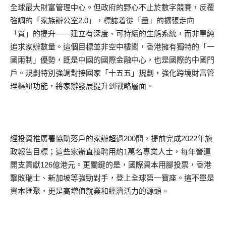
全球最大財富管理中心。但政府的野心不止於數字競賽，反覆
強調的「家族辦公室2.0」，標誌着從「量」的擴張走向
「質」的提升——建立有深度、可持續的生態系統，而非單純
追求家辦數量。這個目標並非空中樓閣，香港擁有獨特的「一
國兩制」優勢，既是中國的國際金融中心，也是國際的中國門
戶。規劃特別強調對接國家「十五五」規劃，強化跨境財富管
理樞紐功能，將家辦發展提升到戰略層面。
經投資推廣署協助落戶的家辦超過200間，提前完成2022年施
政報告目標；這些家辦直接聘用約1萬名專業人士，每年營運
開支貢獻126億港元。更關鍵的是，國際資本用腳投票，香港
擊敗瑞士、新加坡等強勁對手，登上全球第一寶座。這不單是
資本匯聚，更是高增值就業和經濟活力的源頭。