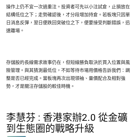
操作上仍不宜一次過重注。投資者可先以小注試倉，止損放在
結構低位之下；走勢確認後，才分段增加持倉。若板塊只因單
日消息反彈，翌日便跌回突破位之下，便要接受判斷錯誤，迅
速離場。
存儲股的長線需求故事仍在，但短線勝負取決於買入位置與風
險管理。與其猜測最低位，不如等待市場用價格告訴我們：調
整是否已經完成。當板塊再次出現領袖、量價配合及相對強
勢，才是關注存儲股的較佳時機。
李慧芬 : 香港家辦2.0 從金礦
到生態圈的戰略升級