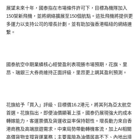
展望未來十年，國泰指在市場條件許可下，目標為機隊加入
150架新飛機，並將網絡擴展至150個航點。這批飛機將提供更
多運力以支持公司的增長計劃，並有助加強香港樞紐的網絡連
繫。
國泰航空中期業績核心經營盈利表現勝市場預期，花旗、里
昂、瑞銀三大券商維持正面評級，里昂更上調其盈利預測。
花旗給予「買入」評級、目標價16.2港元，將其列為亞太航空
首選。花旗指出，即便油價顯著上漲，國泰仍展現強大的成本
轉嫁能力，客運票價及貨運收益率保持韌性。增長動力來自香
港商務及高端旅遊需求，中東局勢帶動轉機客流，加上AI相關
高價貨物支撐貨運業務；主要風險為油價居高不下、內地出境