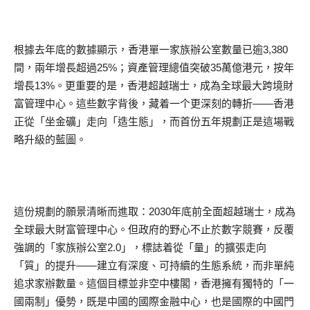
根據去年底的數據顯示，香港單一家族辦公室數量已逾3,380
間，兩年增長超過25%；資產管理總值突破35萬億港元，按年
增長13%。更重要的是，香港超越瑞士，成為全球最大跨境財
富管理中心。這些數字背後，藏着一个更深刻的轉折——香港
正從「坐金礦」走向「造生態」，而首份五年規劃正是這場戰
略升級的藍圖。
這份規劃的願景清晰而進取：2030年底前全面超越瑞士，成為
全球最大財富管理中心。但政府的野心不止於數字競賽，反覆
強調的「家族辦公室2.0」，標誌着從「量」的擴張走向
「質」的提升——建立有深度、可持續的生態系統，而非單純
追求家辦數量。這個目標並非空中樓閣，香港擁有獨特的「一
國兩制」優勢，既是中國的國際金融中心，也是國際的中國門