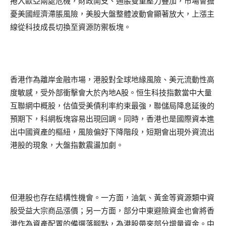
捲入歐亞兩處危機，財政開支、通脹雙重壓力疊加，市場會擔
憂美國經濟滯脹風險，美股大盤整體波動會顯著放大，上漲主
線從科技成長切換至資源防禦板塊。
香港作為離岸金融市場，港股對全球地緣風險、美元流動性高
度敏感，受外部衝擊會大於內地A股。恒生科技指數當中大量
互聯網中概股，估值受美債利率約束最強，聯儲局降息延後的
預期下，科網板塊容易出現回調。同時，香港也是國際資本進
出中國資產的樞紐，風險偏好下降階段，短期會出現外資流出
港股的現象，大盤指數震盪加劇。
但港股也存在結構性機會。一方面，油氣、黃金等資源類中資
股受益大宗商品漲價；另一方面，部分中東避險資金也會將香
港作為資產配置的備選落腳點，為港股帶來部分增量資金。中