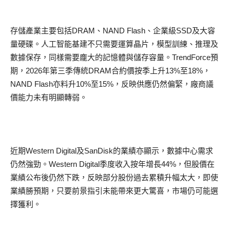
存儲產業主要包括DRAM、NAND Flash、企業級SSD及大容
量硬碟。人工智能基建不只需要運算晶片，模型訓練、推理及
數據保存，同樣需要龐大的記憶體與儲存容量。TrendForce預
期，2026年第三季傳統DRAM合約價按季上升13%至18%，
NAND Flash亦料升10%至15%，反映供應仍然偏緊，廠商議
價能力未有明顯轉弱。
近期Western Digital及SanDisk的業績亦顯示，數據中心需求
仍然強勁。Western Digital季度收入按年增長44%，但股價在
業績公布後仍然下跌，反映部分股份過去累積升幅太大，即使
業績勝預期，只要前景指引未能帶來更大驚喜，市場仍可能選
擇獲利。