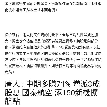
策，地緣衝突屬於外部變量，衝擊多停留在短期層面，事件消
化後市場會回歸本土基本面定價。
綜合來看，兩大衝突合流的情景下，全球市場共性是波動加
大，資金從高估值成長向資源避險資產轉移。美股是內部分
化，港股離岸屬性放大外部衝擊，A股受影響相對有限，以結
構性行情為主。地緣衝突的演變節奏是最大變數，如果衝突快
速受控，各類市場的回調修復也會來得較快；一旦能源航道遭
到實質破壞，油價持續飆升，則所有市場都將面臨更為嚴峻的
考驗。
唐人 : 中期多賺71% 增派3成
股息 國泰航空 添150新機擴
航點