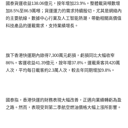
國泰貨運收益138.06億元，按年增加23.9%。整體載貨噸數增
加8.5%至86.9萬噸；貨運運力的需求持續殷切，尤其是網絡內
的主要航線。數據中心行業及人工智能熱潮，帶動相關高價值
科技產品的運載需求，支持業績增長。
旗下香港快運期內錄得7,300萬元虧損，虧損同比大幅收窄
86%。客運收益41.39億元，按年增37.8%。運載乘客共420萬
人次，平均每日載客約2.3萬人次，較去年同期增加9.8%。
國泰指，香港快運的財務表現大幅改善，正邁向業績轉虧為盈
之路。然而，表現受到第二季航空燃油價格大幅上漲所影響。