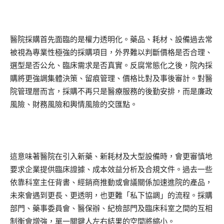
醫院採購首先面臨的是權力透明化。藥品、耗材、設備過去常
被視為專業性極強的採購項目，外界難以判斷價格是否合理、
選型是否公允、臨床需求是否真實。反腐常態化之後，院內採
購將更強調集體決策、留痕管理、價格比對及事後審計。對醫
院管理層而言，採購不再只是醫療服務的後勤安排，而是廉政
風險、財務風險和輿情風險的交匯點。
這意味著醫院在引入新藥、新耗材及大型設備時，會更審慎地
要求企業提供臨床證據、成本效益分析及合規文件。過去一些
依靠科室主任背書、經銷商推動或會議關係加速進院的產品，
未來會遇到更長、更透明，也更難「私下協調」的流程。採購
部門、藥事委員會、醫保辦、紀檢部門及臨床科室之間的互相
制衡會增強，單一關鍵人左右結果的空間將縮小。