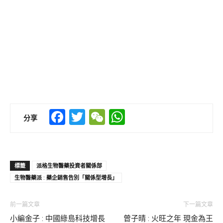
Facebook
Twitter
WeChat
WhatsApp
分享
標籤
派格生物醫藥投資者關係部
生物醫藥派 : 藥企銷售告別「關係型增長」
前一篇文章
下一篇文章
小編金子 : 中國綠島科技增長
曾子晴 : 火旺之年 現金為王