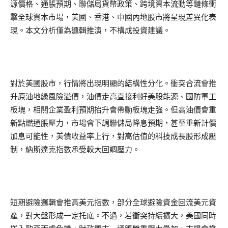
源價格、通脹預期、聯儲局貨幣政策、跨境資本流動等鏈條衝
擊全球資本市場，美國、香港、中國內地股市將呈現差異化表
現。本文分析僅為邏輯推演，不構成投資建議。
對於美國股市，行情將出現明顯的結構性分化。衝突合流會推
升原油地緣風險溢價，油價走高直接利好美股能源、國防軍工
板塊，相關企業盈利預期抬升會帶動板塊走強。但高油價會重
新點燃通脹壓力，市場會下調聯儲局降息預期，甚至重新計價
加息可能性，美債收益率上行，對高估值的科技成長股形成壓
制，納斯達克指數承受較大回調壓力。
短期避險邏輯會推高美元指數，部分全球避險資金回流美元資
產，對大盤形成一定托底。不過，若衝突持續擴大，美國同時