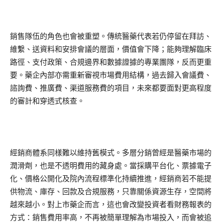
銷售隊伍的角色也會被重塑。傳統醫藥代表若仍停留在拜訪、
維繫、送資料和安排會議的層面，價值會下降；能夠理解臨床
路徑、支付政策、合規邊界和數據證據的專業團隊，反而更重
要。藥企內部亦需重新審視市場費用結構，過去歸入會議費、
諮詢費、推廣費、渠道服務費的項目，未來都要面對更高程度
的審計和穿透式核查。
經銷商體系同樣難以維持舊模式。多層分銷曾經是醫藥市場的
潤滑劑，也是不透明費用的藏身處。當採購平台化、票據電子
化、價格公開化及院內流程標準化持續推進，經銷商若不能提
供物流、庫存、回款及合規服務，只靠關係資源生存，空間將
越來越小。對上市藥企而言，這也會改變投資者看財務報表的
方式：銷售費用率高，不再被簡單理解為市場投入，而會被追