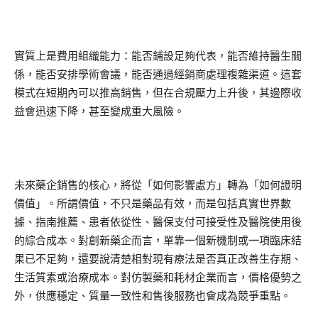
實質上是費用組織能力：能否鋪設足夠代表，能否維持醫生關
係，能否安排學術會議，能否通過經銷商處理複雜渠道。這套
模式在短期內可以推高銷售，但在合規壓力上升後，其邊際收
益會迅速下降，甚至變成重大風險。
未來藥企銷售的核心，將從「如何影響處方」轉為「如何證明
價值」。所謂價值，不只是藥品有效，而是包括真實世界數
據、指南推薦、患者依從性、醫保支付可接受性及醫院使用後
的綜合成本。對創新藥企而言，單靠一個新機制或一項臨床結
果已不足夠，還要說清楚相對現有療法是否真正改善生存期、
生活質素或治療成本。對仿製藥和耗材企業而言，價格優勢之
外，供應穩定、質量一致性和售後服務也會成為競爭重點。