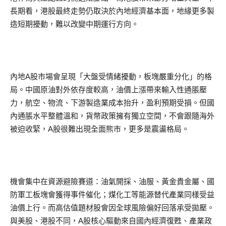
長期看，港股最終走勢仍取決於內地經濟基本面，地緣更多製
造短期擾動，難以改變中期運行方向。
內地A股市場會呈現「大盤受情緒擾動，板塊嚴重分化」的格
局。中國原油對外依存度較高，油價上漲帶來輸入性通脹壓
力，航空、物流、下游製造業成本抬升，盈利預期受損。但國
內通脹水平整體溫和，貨幣政策擁有獨立空間，不會跟隨海外
被迫收緊，A股很難出現全面熊市，更多是震盪格局。
機會集中在資源避險賽道：油氣開採、油服、黃金貴金屬、國
防軍工板塊會獲得事件催化；煤化工等能源替代產業同樣受益
油價上行。而高估值題材股會因全球風險偏好回落承受拋壓。
與美股、港股不同，A股核心驅動來自國內經濟復甦、產業政