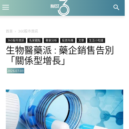
首頁
360股市資訊
360股市資訊
名家觀點
專家分析
投資先機
文章
生活小知識
生物醫藥派 : 藥企銷售告別
「關係型增長」
2026-07-03