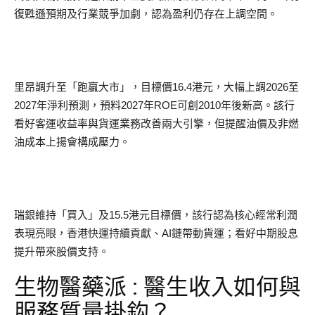
復甦遜預期及行業競爭加劇，認為盈利仍存在上調空間。
里昂調升至「跑贏大市」，目標價16.4港元，大幅上調2026至
2027年淨利預測，預料2027年ROE可創2010年後新高。該行
看好客運收益率與貨運業務改善兩大引擎，但提醒油價及非燃
油成本上揚會構成壓力。
瑞銀維持「買入」及15.5港元目標價，該行認為核心經常利潤
表現亮眼，香港快運持續貢獻、AI鏈帶動貨運；看好中期股息
提升帶來股價支持。
生物醫藥派 : 醫生收入如何與
服務質量掛鈎？