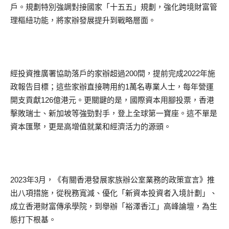
戶。規劃特別強調對接國家「十五五」規劃，強化跨境財富管
理樞紐功能，將家辦發展提升到戰略層面。
經投資推廣署協助落戶的家辦超過200間，提前完成2022年施
政報告目標；這些家辦直接聘用約1萬名專業人士，每年營運
開支貢獻126億港元。更關鍵的是，國際資本用腳投票，香港
擊敗瑞士、新加坡等強勁對手，登上全球第一寶座。這不單是
資本匯聚，更是高增值就業和經濟活力的源頭。
2023年3月，《有關香港發展家族辦公室業務的政策宣言》推
出八項措施，從稅務寬減、優化「新資本投資者入境計劃」、
成立香港財富傳承學院，到舉辦「裕澤香江」高峰論壇，為生
態打下根基。