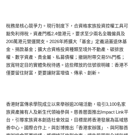
稅務是核心競爭力。現行制度下，合資格家族投資控權工具可
豁免利得稅，資產門檻2.4億港元，要求至少兩名全職僱員及
200萬港元營運開支。2026年將擴大「基金」定義涵蓋退休基
金、捐款基金；擴大合資格投資種類至境外不動產、碳排放
權、數字資產、貴金屬、私募債權；撤銷附帶交易5%門檻；
放寬特定目的實體免稅待遇。這些釋放的信號很明確：香港不
僅要留住財富，更要讓財富增值、傳承、創新。
香港財富傳承學院成立以來舉辦逾20場活動，吸引3,100名家
族資產擁有人及新生代領袖參與。慈善層面推出Impact Link平
台，引導家族資本創造社會效益，目標是將香港發展為區域慈
善中心。國際合作上，與彭博推出「香港家辦匯」、與阿聯酋