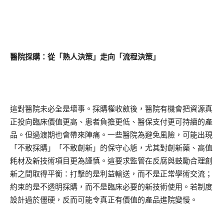
醫院採購：從「熟人決策」走向「流程決策」
這對醫院未必全是壞事。採購權收斂後，醫院有機會把資源真
正投向臨床價值更高、患者負擔更低、醫保支付更可持續的產
品。但過渡期也會帶來陣痛。一些醫院為避免風險，可能出現
「不敢採購」「不敢創新」的保守心態，尤其對創新藥、高值
耗材及新技術項目更為謹慎。這要求監管在反腐與鼓勵合理創
新之間取得平衡：打擊的是利益輸送，而不是正常學術交流；
約束的是不透明採購，而不是臨床必要的新技術使用。若制度
設計過於僵硬，反而可能令真正有價值的產品進院變慢。