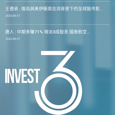
王德承 : 俄烏與美伊衝突合流背景下的全球股市影...
2026-08-07
唐人 : 中期多賺71% 增派3成股息 國泰航空...
2026-08-07