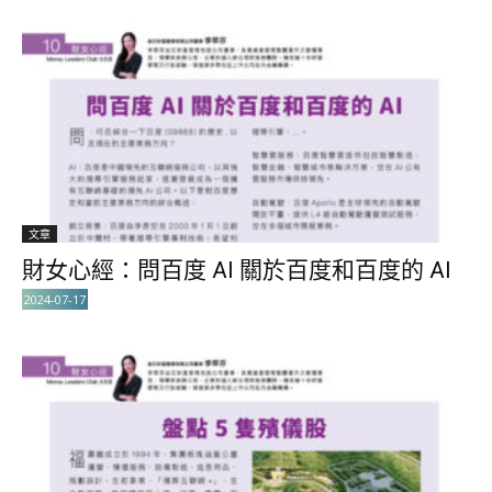
文章
財女心經：問百度 AI 關於百度和百度的 AI
2024-07-17