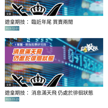
文章
遊皇期技： 臨近年尾 買賣兩閒
2023-12-01
文章
遊皇期技： 消息滿天飛 仍處於徘徊狀態
2023-11-23