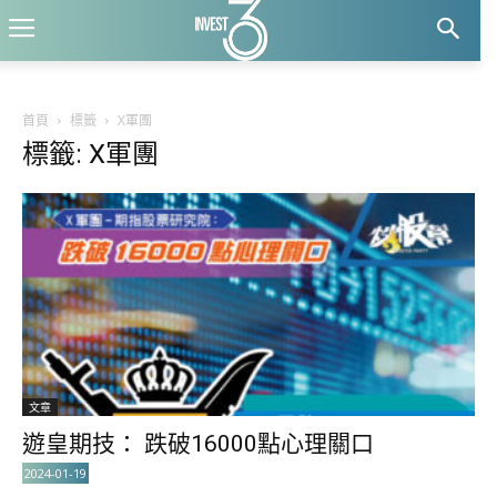
首頁
標籤
X軍團
標籤: X軍團
文章
遊皇期技： 跌破16000點心理關口
2024-01-19