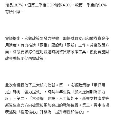
增長18.7%。但第二季度GDP增速4.3%，較第一季度的5.0%
有所回落。
會議提出，宏觀政策要發力提效，加快財政支出和債券資金使
用進度，有力推進「兩重」建設和「兩新」工作。貨幣政策方
面，會議要求綜合運用並適時調整貨幣政策工具，優化實施財
政金融協同促內需政策。
此次會議釋放了三大核心信號。第一，宏觀政策從「用好用
足」轉向「發力提效」，時隔半年重提「加大逆周期調節力
度」。第二，「六張網」建設、人工智能＋、新興支柱產業等
新質生產力方向被置於更加突出的戰略位置。第三，資本市場
表述從「穩定信心」升級為「提升韌性和信心」。