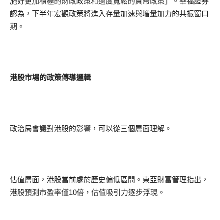
施好更加積極的財政政策和適度寬鬆的貨幣政策」。華福證券
認為，下半年宏觀政策將進入存量加速與增量加力的共振窗口
期。
港股市場的政策傳導邏輯
政治局會議對港股的影響，可以從三個層面理解。
估值層面，港股當前處於歷史偏低區間。東亞財富管理指出，
港股預測市盈率僅10倍，估值吸引力逐步浮現。