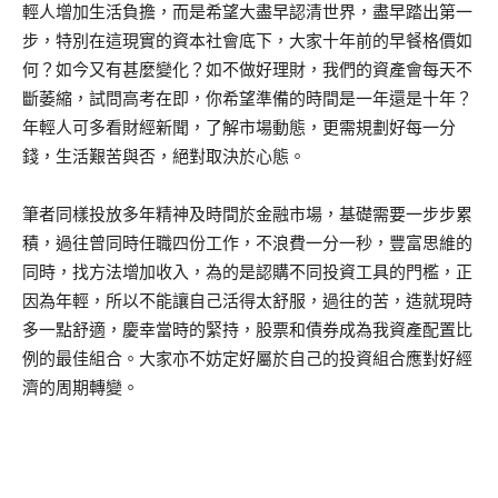
輕人增加生活負擔，而是希望大盡早認清世界，盡早踏出第一
步，特別在這現實的資本社會底下，大家十年前的早餐格價如
何？如今又有甚麼變化？如不做好理財，我們的資產會每天不
斷萎縮，試問高考在即，你希望準備的時間是一年還是十年？
年輕人可多看財經新聞，了解市場動態，更需規劃好每一分
錢，生活艱苦與否，絕對取決於心態。
筆者同樣投放多年精神及時間於金融市場，基礎需要一步步累
積，過往曾同時任職四份工作，不浪費一分一秒，豐富思維的
同時，找方法增加收入，為的是認購不同投資工具的門檻，正
因為年輕，所以不能讓自己活得太舒服，過往的苦，造就現時
多一點舒適，慶幸當時的緊持，股票和債券成為我資產配置比
例的最佳組合。大家亦不妨定好屬於自己的投資組合應對好經
濟的周期轉變。