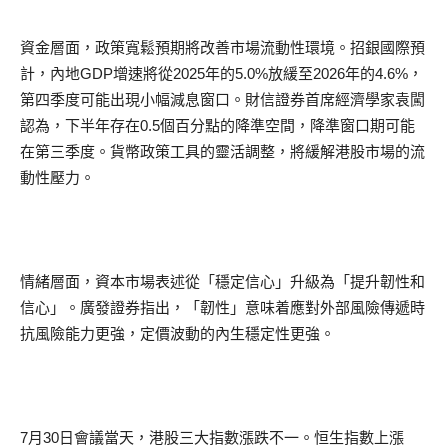
資金層面，政策寬鬆預期將改善市場流動性環境。招銀國際預
計，內地GDP增速將從2025年的5.0%放緩至2026年的4.6%，
第四季度可能出現小幅減息窗口。財信證券首席經濟學家袁闖
認為，下半年存在0.5個百分點的降準空間，降準窗口期可能
在第三季度。貨幣政策工具的靈活調整，將緩解港股市場的流
動性壓力。
情緒層面，資本市場表述從「穩定信心」升級為「提升韌性和
信心」。廣發證券指出，「韌性」意味着應對外部風險傳遞時
抗風險能力更強，定價波動的內生穩定性更強。
7月30日會議當天，港股三大指數漲跌不一。恒生指數上漲