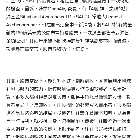
力士（07709）的投資者，相信已為心臟的強度做了一次徹底
的檢查。最近，連前OpenAI研究員，有「AI股神」之稱的對
沖基金Situational Awareness LP（SALP）掌舵人Leopold
Aschenbrenner，也在風高浪急中一舖清袋，將SALP持有的全
部約160億美元的公開市場持倉股票，一次過全部售予對沖基
金Citadel；其兩年來被不斷吹捧的暴升神話終於亦因而破滅。
投資界前輩常言，股市專收叻仔，信焉。
其實，股市當然不可能只升不跌，到時到候，就會展現出地球
有地心吸力的威力。低位吸納優質股作長線投資者，以年計
算，很多人都可輕易跑贏大市，如果手持派息慷慨的股份，投
資者更是「財息兼收」。而投機性的頻繁買入賣出者，很多都
逃不出長賭必輸的結局。投機者往往衰在貪勝不知輸，以為自
己一時得利，就股神上身，忽視風險，最後往往敵不過一次市
場大調整。失敗的投機，止蝕不到者，往往只好被迫長線持
有，但股價卻應該再見家鄉無望。所以要打贏股市，就須以基