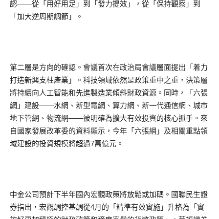
認——從「用好用足」到「發力提效」，從「保持觀察」到
「加大逆周期調節」。
第二層是方向的確認。會議首次在政治局會議層面提出「着力
打造新興支柱產業」。科技領域依然是政策重中之重，決策層
將持續向人工智能和先進製造業傾斜財政資源。同時，「六張
網」建設——水網、新型電網、算力網、新一代通信網、城市
地下管網、物流網——被明確為擴大有效投資的核心抓手。來
自國家發展改革委的資料顯示，今年「六張網」及相關重點領
域建設的投資規模將超過7萬億元。
中金公司預計下半年國內宏觀政策將放鬆或加碼。國聯民生證
券指出，宏觀調控基調從4月的「精準有效實施」升格為「實