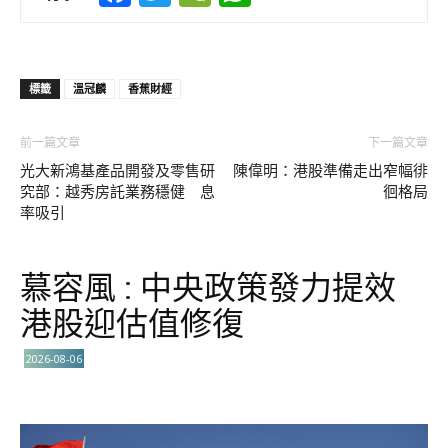
標籤
溫冠麟
香蕉財經
前一篇文章
下一篇文章
光大新鴻基產品開發及零售研
陳偉明：港股準備走出窄幅徘
究部：越秀房託業務穩健 息
徊格局
率吸引
慕容風 : 中央政策發力提效
港股迎估值修復
2026-08-06