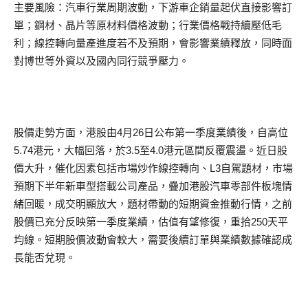
主要風險：汽車行業周期波動，下游車企銷量起伏直接影響訂
單；鋼材、晶片等原材料價格波動；行業價格戰持續壓低毛
利；線控轉向量產進度若不及預期，會影響業績釋放，同時面
對博世等外資以及國內同行競爭壓力。
股價走勢方面，港股由4月26日公布第一季度業績後，自高位
5.74港元，大幅回落，於3.5至4.0港元區間反覆震盪。近日股
價大升，催化因素包括市場炒作線控轉向、L3自駕題材，市場
預期下半年新車型搭載公司產品，疊加港股汽車零部件板塊情
緒回暖，成交明顯放大，題材帶動的短期資金推動行情，之前
股價已充分反映第一季度業績，估值有望修復，重拾250天平
均線。短期股價波動會較大，需要後續訂單與業績數據確認成
長能否兌現。