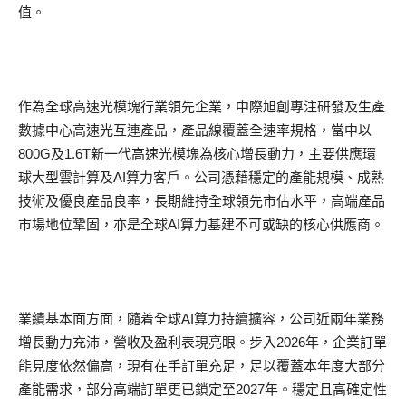
值。
作為全球高速光模塊行業領先企業，中際旭創專注研發及生產
數據中心高速光互連產品，產品線覆蓋全速率規格，當中以
800G及1.6T新一代高速光模塊為核心增長動力，主要供應環
球大型雲計算及AI算力客戶。公司憑藉穩定的產能規模、成熟
技術及優良產品良率，長期維持全球領先市佔水平，高端產品
市場地位鞏固，亦是全球AI算力基建不可或缺的核心供應商。
業績基本面方面，隨着全球AI算力持續擴容，公司近兩年業務
增長動力充沛，營收及盈利表現亮眼。步入2026年，企業訂單
能見度依然偏高，現有在手訂單充足，足以覆蓋本年度大部分
產能需求，部分高端訂單更已鎖定至2027年。穩定且高確定性