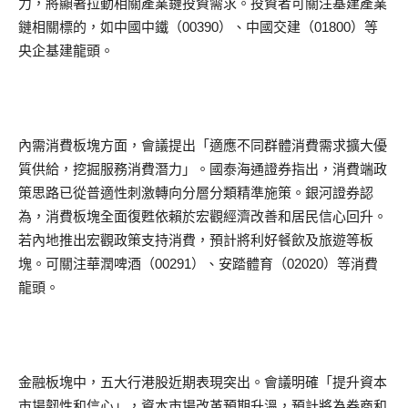
力，將顯著拉動相關產業鏈投資需求。投資者可關注基建產業
鏈相關標的，如中國中鐵（00390）、中國交建（01800）等
央企基建龍頭。
內需消費板塊方面，會議提出「適應不同群體消費需求擴大優
質供給，挖掘服務消費潛力」。國泰海通證券指出，消費端政
策思路已從普適性刺激轉向分層分類精準施策。銀河證券認
為，消費板塊全面復甦依賴於宏觀經濟改善和居民信心回升。
若內地推出宏觀政策支持消費，預計將利好餐飲及旅遊等板
塊。可關注華潤啤酒（00291）、安踏體育（02020）等消費
龍頭。
金融板塊中，五大行港股近期表現突出。會議明確「提升資本
市場韌性和信心」，資本市場改革預期升溫，預計將為券商和