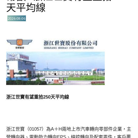
天平均線
2026-08-06
浙江世寶有望重拾250天平均線
浙江世寶（01057）為A＋H兩地上市汽車轉向零部件企業，主
營轉向器、電動助力轉向EPS、線控轉向及配套零件，客戶覆