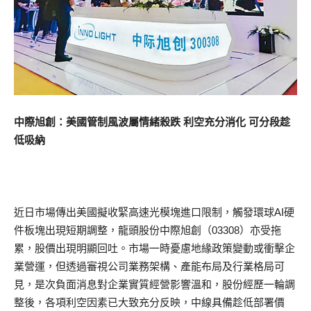
中際旭創：美國管制風波屬情緒殺跌 利空充分消化 可分段趁
低吸納
近日市場傳出美國擬收緊高速光模塊進口限制，觸發環球AI硬
件板塊出現短期調整，龍頭股份中際旭創（03308）亦受拖
累，股價出現明顯回吐。市場一時憂慮地緣政策變動或衝擊企
業營運，但透過審視公司業務架構、產能布局及行業格局可
見，是次負面消息對企業實質經營影響溫和，股份經歷一輪調
整後，各項利空因素已大致充分反映，中線具備趁低部署價