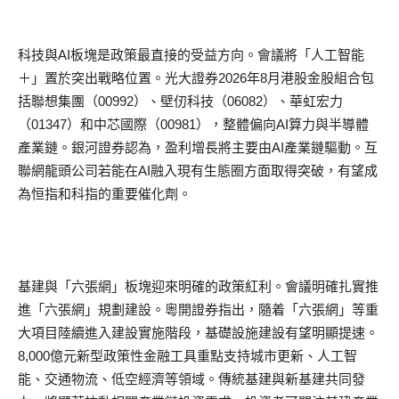
科技與AI板塊是政策最直接的受益方向。會議將「人工智能
＋」置於突出戰略位置。光大證券2026年8月港股金股組合包
括聯想集團（00992）、壁仞科技（06082）、華虹宏力
（01347）和中芯國際（00981），整體偏向AI算力與半導體
產業鏈。銀河證券認為，盈利增長將主要由AI產業鏈驅動。互
聯網龍頭公司若能在AI融入現有生態圈方面取得突破，有望成
為恒指和科指的重要催化劑。
基建與「六張網」板塊迎來明確的政策紅利。會議明確扎實推
進「六張網」規劃建設。粵開證券指出，隨着「六張網」等重
大項目陸續進入建設實施階段，基礎設施建設有望明顯提速。
8,000億元新型政策性金融工具重點支持城市更新、人工智
能、交通物流、低空經濟等領域。傳統基建與新基建共同發