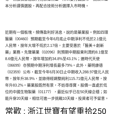
本分析謹慎選股，再配合技術分析選擇入市時機。
近期有一個板塊，頻傳盈利好消息，說的是藥業股。例如四環
醫藥（00460）預期截至今年6月底止中期淨利不低於2.1億元
人民幣，按年大增不低於2.17倍，主要受惠於「醫美＋創新
藥」業務。先聲藥業（02096）則預期中期股東利潤約8.1億至
8.6億元人民幣，按年增加約34.8%至43.1%；連時代天使
（06699）亦預期中期淨利增長最多79%。此外，藥明康德
（02359）公布，截至今年6月30日止中期收入288.97億元人民
幣，按年升38.9%，並錄得經調整純利115.71億元人民幣，按
年升83.2%。藥業股既然有景，不妨尋尋寶。股價一直處於低
位的中國生物製藥（01177），最近似乎已在50天線企穩；如
能升穿20天線，相信可進一步挑戰10天線，投資者可予留意。
常歡 : 浙江世寶有望重拾250