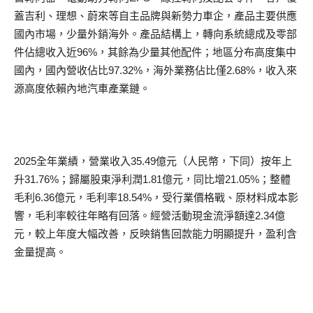
蓋吉利、理想、蔚來等自主品牌與新勢力車企，產品主要供應
國內市場，少量外銷海外。產品結構上，轉向系統總成及零部
件佔總收入近96%，其餘為少量其他配件；地區分布高度集中
國內，國內營收佔比97.32%，海外業務佔比僅2.68%，收入來
源高度依賴內地汽車產業鏈。
2025全年業績，營業收入35.49億元（人民幣，下同）按年上
升31.76%；歸屬股東淨利潤1.81億元，同比增21.05%；整體
毛利6.36億元，毛利率18.54%，受行業價格戰、原材料成本影
響，毛利率較往年略有回落。經營活動現金流淨額達2.34億
元，較上年度大幅改善，反映銷售回款能力明顯提升，盈利含
金量提高。