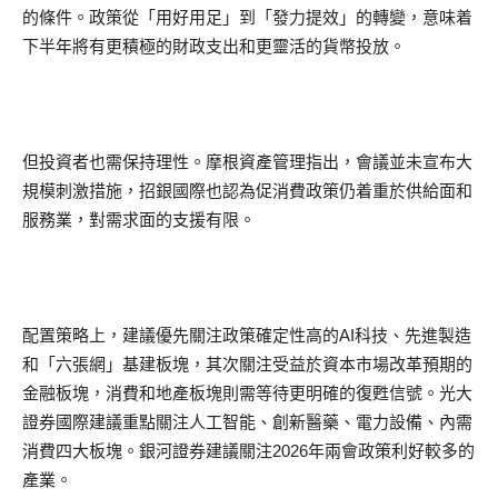
的條件。政策從「用好用足」到「發力提效」的轉變，意味着
下半年將有更積極的財政支出和更靈活的貨幣投放。
但投資者也需保持理性。摩根資產管理指出，會議並未宣布大
規模刺激措施，招銀國際也認為促消費政策仍着重於供給面和
服務業，對需求面的支援有限。
配置策略上，建議優先關注政策確定性高的AI科技、先進製造
和「六張網」基建板塊，其次關注受益於資本市場改革預期的
金融板塊，消費和地產板塊則需等待更明確的復甦信號。光大
證券國際建議重點關注人工智能、創新醫藥、電力設備、內需
消費四大板塊。銀河證券建議關注2026年兩會政策利好較多的
產業。