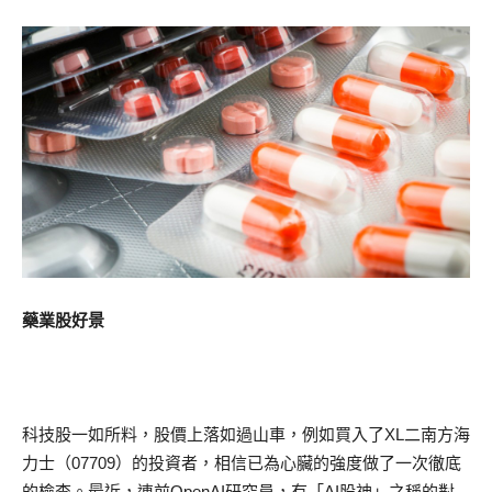
藥業股好景
科技股一如所料，股價上落如過山車，例如買入了XL二南方海
力士（07709）的投資者，相信已為心臟的強度做了一次徹底
的檢查。最近，連前OpenAI研究員，有「AI股神」之稱的對