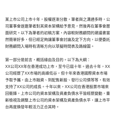
某上市公司上市十年，股權逐漸分散，筆者與之溝通多時，公
司董事會遂邀筆者對其資本架構給予意見，然後再在董事會層
面研究。以下為筆者的初稿方案，內容較財務顧問的建議書當
然簡單好多，但已經足夠讓董事會討論及定下方向，以便委託
財務顧問入場時有清晰方向以草擬時間表及路線圖。
第一部分是前言，概括緣由及目的。以下為大綱：
XX公司XX年在香港成功上市，至今已屆十年。過去十年，XX
公司經歷了XX市場的高峰低谷，但十年來香港國際資本市場
予取予攜，由上市融資、到配售新股、發行公司債等等，有效
支持了XX公司的成長。十年以來，XX公司在香港股票市場來
回衝鋒，上市公司的資本架構及資產負債水平皆經歷變動，重
新檢視及調整上市公司的資本架構及資產負債水平，讓上市平
台再度煥發年輕活力正合其時。