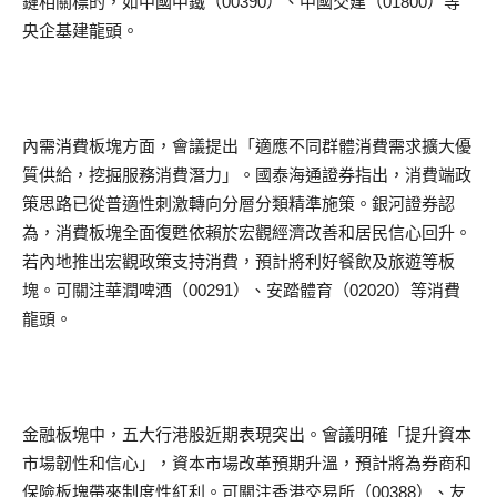
鏈相關標的，如中國中鐵（00390）、中國交建（01800）等
央企基建龍頭。
內需消費板塊方面，會議提出「適應不同群體消費需求擴大優
質供給，挖掘服務消費潛力」。國泰海通證券指出，消費端政
策思路已從普適性刺激轉向分層分類精準施策。銀河證券認
為，消費板塊全面復甦依賴於宏觀經濟改善和居民信心回升。
若內地推出宏觀政策支持消費，預計將利好餐飲及旅遊等板
塊。可關注華潤啤酒（00291）、安踏體育（02020）等消費
龍頭。
金融板塊中，五大行港股近期表現突出。會議明確「提升資本
市場韌性和信心」，資本市場改革預期升溫，預計將為券商和
保險板塊帶來制度性紅利。可關注香港交易所（00388）、友