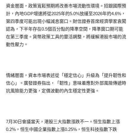
資金層面，政策寬鬆預期將改善市場流動性環境。招銀國際預
計，內地GDP增速將從2025年的5.0%放緩至2026年的4.6%，
第四季度可能出現小幅減息窗口。財信證券首席經濟學家袁闖
認為，下半年存在0.5個百分點的降準空間，降準窗口期可能
在第三季度。貨幣政策工具的靈活調整，將緩解港股市場的流
動性壓力。
情緒層面，資本市場表述從「穩定信心」升級為「提升韌性和
信心」。廣發證券指出，「韌性」意味着應對外部風險傳遞時
抗風險能力更強，定價波動的內生穩定性更強。
7月30日會議當天，港股三大指數漲跌不一。恒生指數上漲
0.2%，恒生中國企業指數上漲0.25%，恒生科技指數下跌