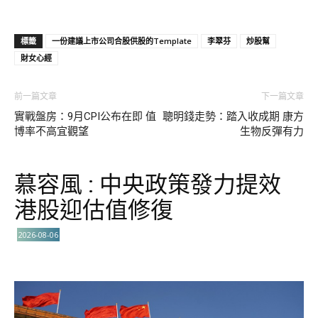
標籤
一份建議上市公司合股供股的Template
李翠芬
炒股幫
財女心經
前一篇文章
下一篇文章
實戰盤房：9月CPI公布在即 值
聰明錢走勢：踏入收成期 康方
博率不高宜觀望
生物反彈有力
慕容風 : 中央政策發力提效
港股迎估值修復
2026-08-06