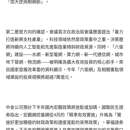
「加大逆周期調節」。
第二層是方向的確認。會議首次在政治局會議層面提出「着力
打造新興支柱產業」。科技領域依然是政策重中之重，決策層
將持續向人工智能和先進製造業傾斜財政資源。同時，「六張
網」建設——水網、新型電網、算力網、新一代通信網、城市
地下管網、物流網——被明確為擴大有效投資的核心抓手。來
自國家發展改革委的資料顯示，今年「六張網」及相關重點領
域建設的投資規模將超過7萬億元。
中金公司預計下半年國內宏觀政策將放鬆或加碼。國聯民生證
券指出，宏觀調控基調從4月的「精準有效實施」升格為「實
施好更加積極的財政政策和適度寬鬆的貨幣政策」。華福證券
認為，下半年宏觀政策將進入存量加速與增量加力的共振窗口