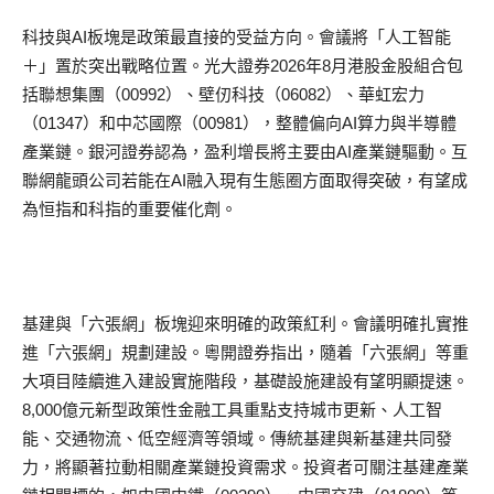
科技與AI板塊是政策最直接的受益方向。會議將「人工智能
＋」置於突出戰略位置。光大證券2026年8月港股金股組合包
括聯想集團（00992）、壁仞科技（06082）、華虹宏力
（01347）和中芯國際（00981），整體偏向AI算力與半導體
產業鏈。銀河證券認為，盈利增長將主要由AI產業鏈驅動。互
聯網龍頭公司若能在AI融入現有生態圈方面取得突破，有望成
為恒指和科指的重要催化劑。
基建與「六張網」板塊迎來明確的政策紅利。會議明確扎實推
進「六張網」規劃建設。粵開證券指出，隨着「六張網」等重
大項目陸續進入建設實施階段，基礎設施建設有望明顯提速。
8,000億元新型政策性金融工具重點支持城市更新、人工智
能、交通物流、低空經濟等領域。傳統基建與新基建共同發
力，將顯著拉動相關產業鏈投資需求。投資者可關注基建產業