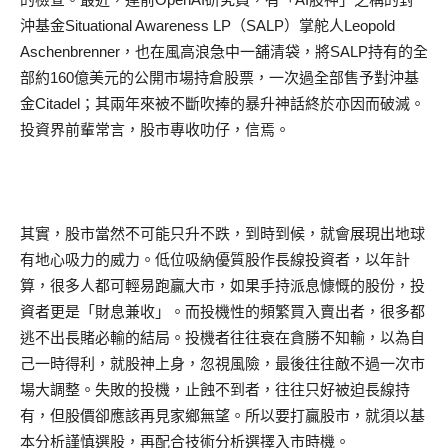
沖基金Situational Awareness LP（SALP）掌舵人Leopold
Aschenbrenner，也在風高浪急中一舖清袋，將SALP持有的全
部約160億美元的公開市場持倉股票，一次過全部售予對沖基
金Citadel；其兩年來被不斷吹捧的暴升神話終於亦因而破滅。
投資界前輩常言，股市專收叻仔，信焉。
其實，股市當然不可能只升不跌，到時到候，就會展現出地球
有地心吸力的威力。低位吸納優質股作長線投資者，以年計
算，很多人都可輕易跑贏大市，如果手持派息慷慨的股份，投
資者更是「財息兼收」。而投機性的頻繁買入賣出者，很多都
逃不出長賭必輸的結局。投機者往往衰在貪勝不知輸，以為自
己一時得利，就股神上身，忽視風險，最後往往敵不過一次市
場大調整。失敗的投機，止蝕不到者，往往只好被迫長線持
有，但股價卻應該再見家鄉無望。所以要打贏股市，就須以基
本分析謹慎選股，再配合技術分析選擇入市時機。