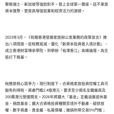
擊敗瑞士、新加坡等強勁對手，登上全球第一寶座。這不單是
資本匯聚，更是高增值就業和經濟活力的源頭。
2023年3月，《有關香港發展家族辦公室業務的政策宣言》推
出八項措施，從稅務寬減、優化「新資本投資者入境計劃」、
成立香港財富傳承學院，到舉辦「裕澤香江」高峰論壇，為生
態打下根基。
稅務是核心競爭力。現行制度下，合資格家族投資控權工具可
豁免利得稅，資產門檻2.4億港元，要求至少兩名全職僱員及
200萬港元營運開支。2026年將擴大「基金」定義涵蓋退休基
金、捐款基金；擴大合資格投資種類至境外不動產、碳排放
權、數字資產、貴金屬、私募債權；撤銷附帶交易5%門檻；