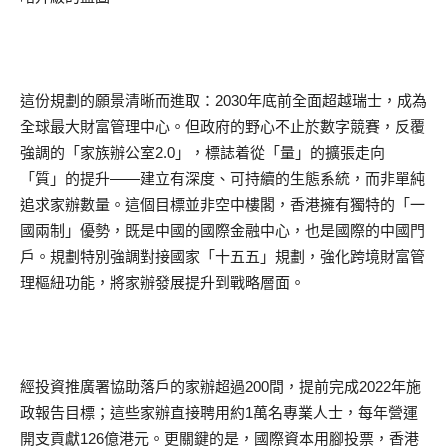
這份規劃的願景清晰而進取：2030年底前全面超越瑞士，成為
全球最大財富管理中心。但政府的野心不止於數字競賽，反覆
強調的「家族辦公室2.0」，標誌着從「量」的擴張走向
「質」的提升——建立有深度、可持續的生態系統，而非單純
追求家辦數量。這個目標並非空中樓閣，香港擁有獨特的「一
國兩制」優勢，既是中國的國際金融中心，也是國際的中國門
戶。規劃特別強調對接國家「十五五」規劃，強化跨境財富管
理樞紐功能，將家辦發展提升到戰略層面。
經投資推廣署協助落戶的家辦超過200間，提前完成2022年施
政報告目標；這些家辦直接聘用約1萬名專業人士，每年營運
開支貢獻126億港元。更關鍵的是，國際資本用腳投票，香港