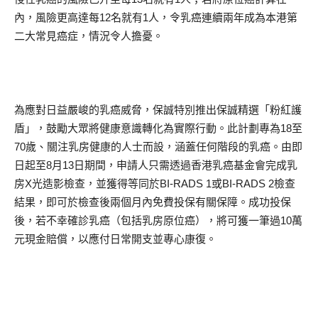
內，風險更高達每12名就有1人，令乳癌連續兩年成為本港第
二大常見癌症，情況令人擔憂。
為應對日益嚴峻的乳癌威脅，保誠特別推出保誠精選「粉紅護
盾」，鼓勵大眾將健康意識轉化為實際行動。此計劃專為18至
70歲、關注乳房健康的人士而設，涵蓋任何階段的乳癌。由即
日起至8月13日期間，申請人只需透過香港乳癌基金會完成乳
房X光造影檢查，並獲得等同於BI-RADS 1或BI-RADS 2檢查
結果，即可於檢查後兩個月內免費投保有關保障。成功投保
後，若不幸確診乳癌（包括乳房原位癌），將可獲一筆過10萬
元現金賠償，以應付日常開支並專心康復。