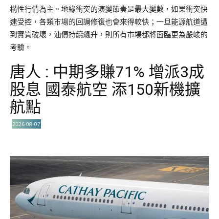
構性行情為主。地緣衝突的演變節奏是最大變數，如果衝突快
速受控，各類市場的回調修復也會來得較快；一旦能源航道遭
到實質破壞，油價持續飆升，則所有市場都將面臨更為嚴峻的
考驗。
唐人 : 中期多賺71% 增派3成
股息 國泰航空 添150新機擴
航點
2026-08-07