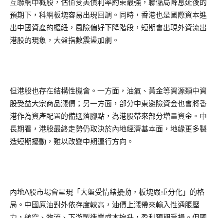
互聯網中概股，估值受美債利率約束最強，聯儲局降息延後的
預期下，科網板塊容易出現回調。同時，香港也是國際資本進
出中國資產的樞紐，風險偏好下降階段，短期會出現外資流出
港股的現象，大盤指數震盪加劇。
但港股也存在結構性機會。一方面，油氣、黃金等資源類中資
股受益大宗商品漲價；另一方面，部分中東避險資金也會將香
港作為資產配置的備選落腳點，為港股帶來部分增量資金。中
長期看，港股最終走勢仍取決於內地經濟基本面，地緣更多製
造短期擾動，難以改變中期運行方向。
內地A股市場會呈現「大盤受情緒擾動，板塊嚴重分化」的格
局。中國原油對外依存度較高，油價上漲帶來輸入性通脹壓
力，航空、物流、下游製造業成本抬升，盈利預期受損。但國