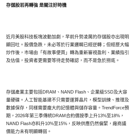
存儲股若再轉強 是關注好時機
近月美股科技板塊波動加劇，早前升勢凌厲的存儲股亦出現明
顯回吐。股價急跌，未必等於行業邏輯已經逆轉；但經歷大幅
炒作後，市場由「有故事便買」轉為重新審視盈利、業績指引
及估值，投資者更需要等待走勢確認，而不是急於撈底。
存儲產業主要包括DRAM、NAND Flash、企業級SSD及大容
量硬碟。人工智能基建不只需要運算晶片，模型訓練、推理及
數據保存，同樣需要龐大的記憶體與儲存容量。TrendForce預
期，2026年第三季傳統DRAM合約價按季上升13%至18%，
NAND Flash亦料升10%至15%，反映供應仍然偏緊，廠商議
價能力未有明顯轉弱。