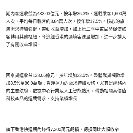
期內客運收益為432.03億元，按年增26.3%，運載乘客1,600萬
人次，平均每日載客約8.84萬人次，按年增17.5%。核心的旅
遊需求持續強健，帶動收益增加，加上第二季中東局勢促使旅
客轉用其他樞紐，令途經香港的過境客運量增加，進一步擴大
了有關收益增幅。
國泰貨運收益138.06億元，按年增加23.9%。整體載貨噸數增
加8.5%至86.9萬噸；貨運運力的需求持續殷切，尤其是網絡內
的主要航線。數據中心行業及人工智能熱潮，帶動相關高價值
科技產品的運載需求，支持業績增長。
旗下香港快運期內錄得7,300萬元虧損，虧損同比大幅收窄