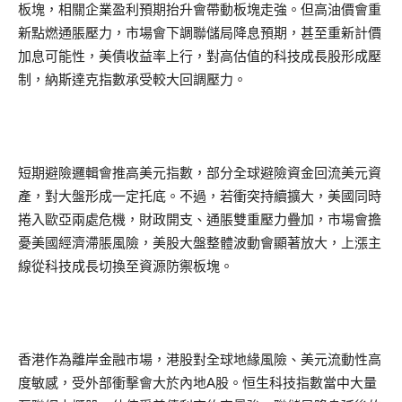
板塊，相關企業盈利預期抬升會帶動板塊走強。但高油價會重
新點燃通脹壓力，市場會下調聯儲局降息預期，甚至重新計價
加息可能性，美債收益率上行，對高估值的科技成長股形成壓
制，納斯達克指數承受較大回調壓力。
短期避險邏輯會推高美元指數，部分全球避險資金回流美元資
產，對大盤形成一定托底。不過，若衝突持續擴大，美國同時
捲入歐亞兩處危機，財政開支、通脹雙重壓力疊加，市場會擔
憂美國經濟滯脹風險，美股大盤整體波動會顯著放大，上漲主
線從科技成長切換至資源防禦板塊。
香港作為離岸金融市場，港股對全球地緣風險、美元流動性高
度敏感，受外部衝擊會大於內地A股。恒生科技指數當中大量