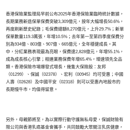
香港保險業監理局早前公布2025年香港保險業臨時統計數據，
長期業務新造保單保費突破3,309億元，按年大幅增長50.6%，
再度刷新歷史紀錄；毛保費總額8,270億元，上升29.7%；新單
保單數量119.3萬張，年增10.5%；去年第一至第四季度保費分
別為934億、803億、907億、665億元，全年穩健成長。其
中，分紅業務表現最為亮眼，保費達2,828億元，年增55.1%，
成為成長核心引擎；相連業務保費年增65.4%，增速領先全品
類。香港保險市場爆發式增長，幾隻大保險股：友邦
（01299）、保誠（02378）、宏利（00945）均可受惠；中國
人壽（02628）及中國平安（02318）則可以受惠內地股市的
長期慢牛市，均值得留意。
另外，母親節將至，為以實際行動守護無私母愛，保誠財險有
限公司與香港乳癌基金會攜手，共同鼓勵大眾關注乳房健康，