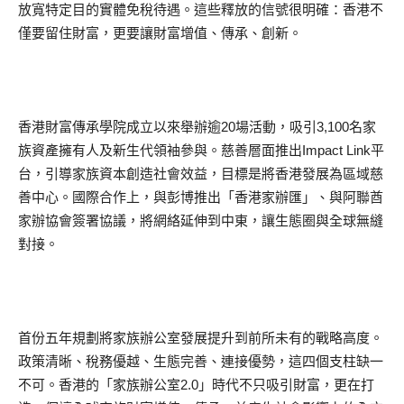
放寬特定目的實體免稅待遇。這些釋放的信號很明確：香港不
僅要留住財富，更要讓財富增值、傳承、創新。
香港財富傳承學院成立以來舉辦逾20場活動，吸引3,100名家
族資產擁有人及新生代領袖參與。慈善層面推出Impact Link平
台，引導家族資本創造社會效益，目標是將香港發展為區域慈
善中心。國際合作上，與彭博推出「香港家辦匯」、與阿聯酋
家辦協會簽署協議，將網絡延伸到中東，讓生態圈與全球無縫
對接。
首份五年規劃將家族辦公室發展提升到前所未有的戰略高度。
政策清晰、稅務優越、生態完善、連接優勢，這四個支柱缺一
不可。香港的「家族辦公室2.0」時代不只吸引財富，更在打