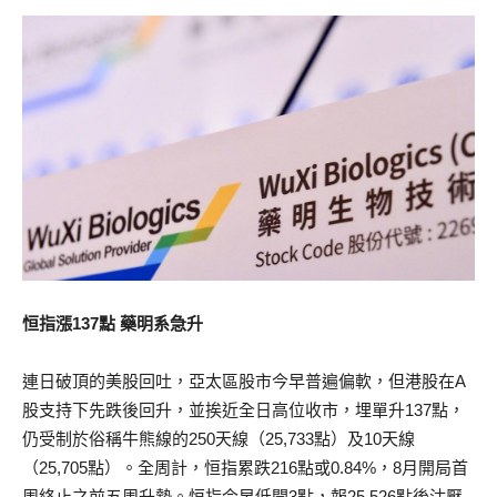
恒指漲137點 藥明系急升
連日破頂的美股回吐，亞太區股市今早普遍偏軟，但港股在A
股支持下先跌後回升，並挨近全日高位收市，埋單升137點，
仍受制於俗稱牛熊線的250天線（25,733點）及10天線
（25,705點）。全周計，恒指累跌216點或0.84%，8月開局首
周終止之前五周升勢。恒指今早低開3點，報25,526點後沽壓