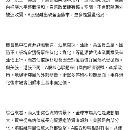
內通脹水平整體溫和，貨幣政策擁有獨立空間，不會跟隨海外
被迫收緊，A股很難出現全面熊市，更多是震盪格局。
機會集中在資源避險賽道：油氣開採、油服、黃金貴金屬、國
防軍工板塊會獲得事件催化；煤化工等能源替代產業同樣受益
油價上行。而高估值題材股會因全球風險偏好回落承受拋壓。
與美股、港股不同，A股核心驅動來自國內經濟復甦、產業政
策，地緣衝突屬於外部變量，衝擊多停留在短期層面，事件消
化後市場會回歸本土基本面定價。
綜合來看，兩大衝突合流的情景下，全球市場共性是波動加
大，資金從高估值成長向資源避險資產轉移。美股是內部分
化，港股離岸屬性放大外部衝擊，A股受影響相對有限，以結