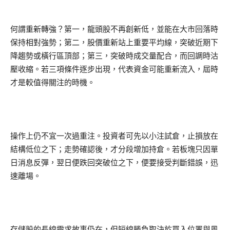
何謂重新轉強？第一，龍頭股不再創新低，並能在大市回落時
保持相對強勢；第二，股價重新站上重要平均線，突破近期下
降趨勢或橫行區頂部；第三，突破時成交量配合，而回調時沽
壓收縮。若三項條件逐步出現，代表資金可能重新流入，屆時
才是較值得關注的時機。
操作上仍不宜一次過重注。投資者可先以小注試倉，止損放在
結構低位之下；走勢確認後，才分段增加持倉。若板塊只因單
日消息反彈，翌日便跌回突破位之下，便要接受判斷錯誤，迅
速離場。
存儲股的長線需求故事仍在，但短線勝負取決於買入位置與風