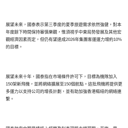
展望未來，國泰表示第三季度的夏季旅遊需求依然強健，對本
年度餘下時間保持審慎樂觀，惟須視乎中東局勢發展及其他宏
觀經濟因素而定，但仍有望達成2026年集團客運運力增約10%
的目標。
展望未來十年，國泰指在市場條件許可下，目標為機隊加入
150架新飛機，並將網絡擴展至150個航點。這批飛機將提供更
多運力以支持公司的增長計劃，並有助加強香港樞紐的網絡連
繫。