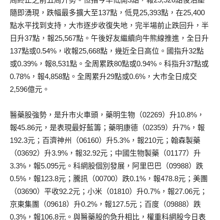
隨即湧現，跌幅最多擴大至137點，低見25,393點，在25,400
點水平找到支持，大市逐步收復失地，完半場前止跌回升，半
日升37點，報25,567點。午後好友繼續向牛熊線推進，全日升
137點或0.54%，收報25,668點，幾近全日高位。國指升32點
或0.39%，報8,531點。全周累跌80點或0.94%。科指升37點或
0.78%，報4,858點。全周累升29點或0.6%，大市全日成交
2,596億元。
醫藥股強勢，是升市火車頭，藥明生物（02269）升10.8%，
報45.86元，是表現最好藍籌；藥明康德（02359）升7%，報
192.3元；百濟神州（06160）升5.3%，報210元；翰森製藥
（03692）升3.9%，報32.92元；中國生物製藥（01177）升
3.3%，報5.095元。科網股個別發展，阿里巴巴（09988）跌
0.5%，報123.8元；騰訊（00700）跌0.1%，報478.8元；美團
（03690）平收92.2元；小米（01810）升0.7%，報27.06元；
京東集團（09618）升0.2%，報127.5元；百度（09888）跌
0.3%，報106.8元。與醫藥股的急升相比，權重科網股今日表