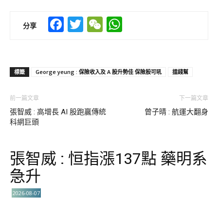
Facebook
Twitter
WeChat
WhatsApp
分享
標籤
George yeung : 保險收入及 A 股升勢佳 保險股可吼
搵錢幫
前一篇文章
下一篇文章
張智威 : 高增長 AI 股跑贏傳統
曾子晴 : 航運大翻身
科網巨頭
張智威 : 恒指漲137點 藥明系
急升
2026-08-07