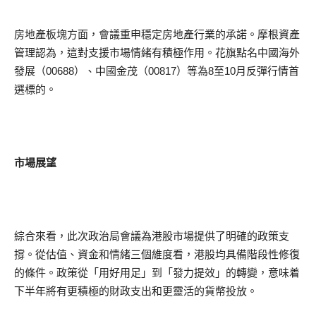
房地產板塊方面，會議重申穩定房地產行業的承諾。摩根資產
管理認為，這對支援市場情緒有積極作用。花旗點名中國海外
發展（00688）、中國金茂（00817）等為8至10月反彈行情首
選標的。
市場展望
綜合來看，此次政治局會議為港股市場提供了明確的政策支
撐。從估值、資金和情緒三個維度看，港股均具備階段性修復
的條件。政策從「用好用足」到「發力提效」的轉變，意味着
下半年將有更積極的財政支出和更靈活的貨幣投放。