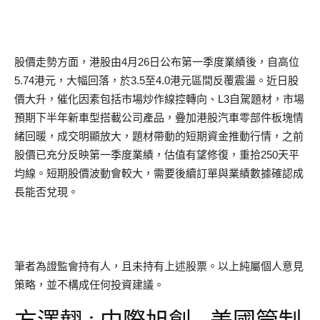
股價走勢方面，港股由4月26日公布第一季度業績後，自高位
5.74港元，大幅回落，於3.5至4.0港元區間反覆震盪。近日股
價大升，催化因素包括市場炒作線控轉向、L3自駕題材，市場
預期下半年新車型搭載公司產品，疊加港股汽車零部件板塊情
緒回暖，成交明顯放大，題材帶動的短期資金推動行情，之前
股價已充分反映第一季度業績，估值有望修復，重拾250天平
均線。短期股價波動會較大，需要後續訂單與業績數據確認成
長能否兌現。
筆者為證監會持有人，且未持有上述股票。以上純屬個人意見
策略，並不構成任何投資建議。