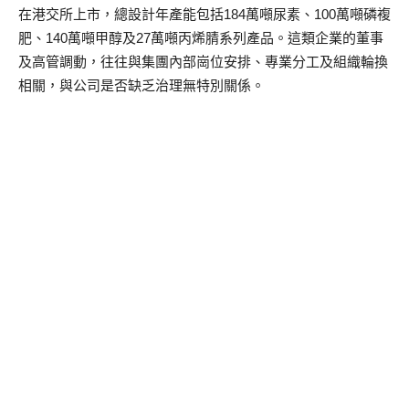
在港交所上市，總設計年產能包括184萬噸尿素、100萬噸磷複
肥、140萬噸甲醇及27萬噸丙烯腈系列產品。這類企業的董事
及高管調動，往往與集團內部崗位安排、專業分工及組織輪換
相關，與公司是否缺乏治理無特別關係。