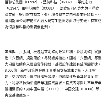
括聯想集團（00992）、壁仞科技（06082）、華虹宏力
（01347）和中芯國際（00981），整體偏向AI算力與半導體
產業鏈。銀河證券認為，盈利增長將主要由AI產業鏈驅動。互
聯網龍頭公司若能在AI融入現有生態圈方面取得突破，有望成
為恒指和科指的重要催化劑。
基建與「六張網」板塊迎來明確的政策紅利。會議明確扎實推
進「六張網」規劃建設。粵開證券指出，隨着「六張網」等重
大項目陸續進入建設實施階段，基礎設施建設有望明顯提速。
8,000億元新型政策性金融工具重點支持城市更新、人工智
能、交通物流、低空經濟等領域。傳統基建與新基建共同發
力，將顯著拉動相關產業鏈投資需求。投資者可關注基建產業
鏈相關標的，如中國中鐵（00390）、中國交建（01800）等
央企基建龍頭。