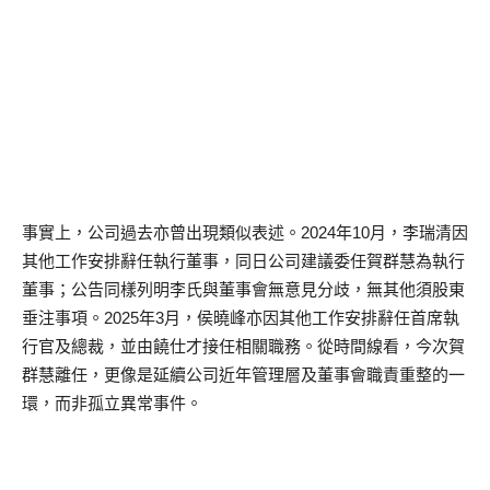
事實上，公司過去亦曾出現類似表述。2024年10月，李瑞清因
其他工作安排辭任執行董事，同日公司建議委任賀群慧為執行
董事；公告同樣列明李氏與董事會無意見分歧，無其他須股東
垂注事項。2025年3月，侯曉峰亦因其他工作安排辭任首席執
行官及總裁，並由饒仕才接任相關職務。從時間線看，今次賀
群慧離任，更像是延續公司近年管理層及董事會職責重整的一
環，而非孤立異常事件。