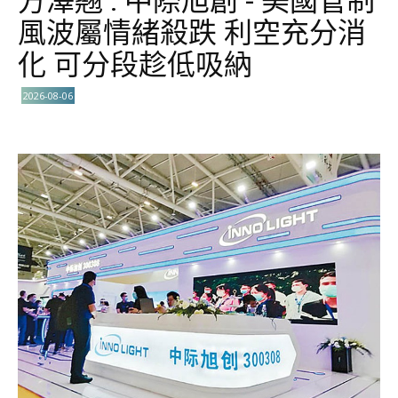
方澤翹 : 中際旭創 - 美國管制
風波屬情緒殺跌 利空充分消
化 可分段趁低吸納
2026-08-06