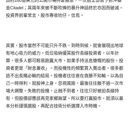
部約160億美元的公開市場持倉股票，一次過全部售予對沖基
金Citadel；其兩年來被不斷吹捧的暴升神話終於亦因而破滅。
投資界前輩常言，股市專收叻仔，信焉。
其實，股市當然不可能只升不跌，到時到候，就會展現出地球
有地心吸力的威力。低位吸納優質股作長線投資者，以年計
算，很多人都可輕易跑贏大市，如果手持派息慷慨的股份，投
資者更是「財息兼收」。而投機性的頻繁買入賣出者，很多都
逃不出長賭必輸的結局。投機者往往衰在貪勝不知輸，以為自
己一時得利，就股神上身，忽視風險，最後往往敵不過一次市
場大調整。失敗的投機，止蝕不到者，往往只好被迫長線持
有，但股價卻應該再見家鄉無望。所以要打贏股市，就須以基
本分析謹慎選股，再配合技術分析選擇入市時機。