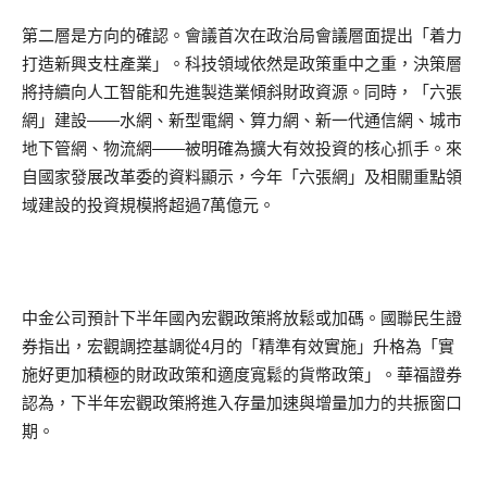
第二層是方向的確認。會議首次在政治局會議層面提出「着力
打造新興支柱產業」。科技領域依然是政策重中之重，決策層
將持續向人工智能和先進製造業傾斜財政資源。同時，「六張
網」建設——水網、新型電網、算力網、新一代通信網、城市
地下管網、物流網——被明確為擴大有效投資的核心抓手。來
自國家發展改革委的資料顯示，今年「六張網」及相關重點領
域建設的投資規模將超過7萬億元。
中金公司預計下半年國內宏觀政策將放鬆或加碼。國聯民生證
券指出，宏觀調控基調從4月的「精準有效實施」升格為「實
施好更加積極的財政政策和適度寬鬆的貨幣政策」。華福證券
認為，下半年宏觀政策將進入存量加速與增量加力的共振窗口
期。