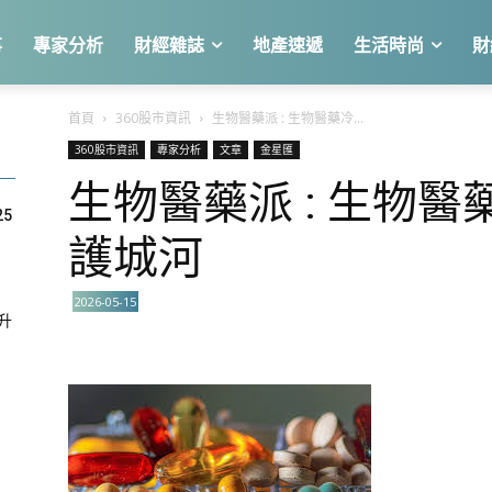
事
專家分析
財經雜誌
地產速遞
生活時尚
財
首頁
360股市資訊
生物醫藥派 : 生物醫藥冷...
360股市資訊
專家分析
文章
金星匯
生物醫藥派 : 生物
25
護城河
2026-05-15
急升
關