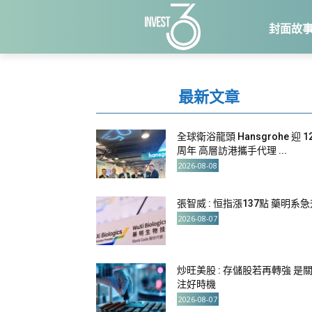
封面故
最新文章
全球衛浴龍頭 Hansgrohe 迎 1
周年 高層訪港攜手代理 ...
2026-08-08
張智威 : 恒指漲137點 藥明系
2026-08-07
炒旺美股 : 存儲股若再轉強 是
注好時機
2026-08-07