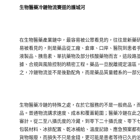
生物醫藥冷鏈物流賽道的護城河
在生物醫藥產業鏈中，最容易被公眾看見的，往往是新藥
易被看見的，則是藥品從工廠、倉庫、口岸、醫院到患者
液製品、胰島素、單抗藥物及部分核酸藥物而言，這段路
據、合規與風險控制的精密工程。藥品一旦脫離規定溫區
之，冷鏈物流並不是後勤配角，而是藥品質量體系的一部
生物醫藥冷鏈的特殊之處，在於它服務的不是一般商品，
品。普通物流講求速度、成本和覆蓋範圍；醫藥冷鏈在此
審計。從二至八攝氏度的冷藏，到零下二十攝氏度、零下
包裝材料、冰排配置、乾冰補給、溫度記錄、應急預案都
貨物報廢，而損失不只是金錢，更可能是患者等待已久的