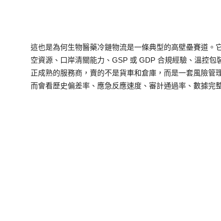
這也是為何生物醫藥冷鏈物流是一條典型的高壁壘賽道。
空資源、口岸清關能力、GSP 或 GDP 合規經驗、溫
正成熟的服務商，賣的不是貨車和倉庫，而是一套風險管
而會看歷史偏差率、應急反應速度、審計通過率、數據完