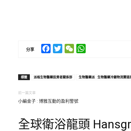
Facebook
Twitter
WeChat
WhatsApp
分享
標籤
派格生物醫藥投資者關係部
生物醫藥派 : 生物醫藥冷鏈物流賽道
前一篇文章
小編金子 : 博雅互動的盈利警號
全球衛浴龍頭 Hansgro