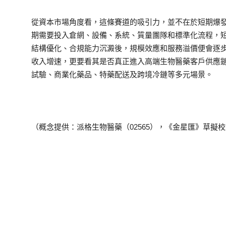
從資本市場角度看，這條賽道的吸引力，並不在於短期爆
期需要投入倉網、設備、系統、質量團隊和標準化流程，
結構優化、合規能力沉澱後，規模效應和服務溢價便會逐
收入增速，更要看其是否真正進入高端生物醫藥客戶供應
試驗、商業化藥品、特藥配送及跨境冷鏈等多元場景。
（概念提供：派格生物醫藥（02565），《金星匯》草擬