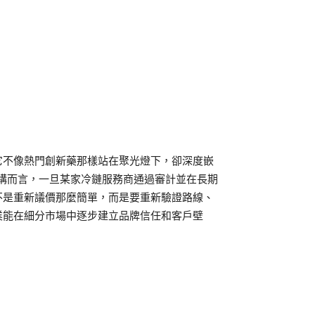
它不像熱門創新藥那樣站在聚光燈下，卻深度嵌
機構而言，一旦某家冷鏈服務商通過審計並在長期
不是重新議價那麼簡單，而是要重新驗證路線、
業能在細分市場中逐步建立品牌信任和客戶壁