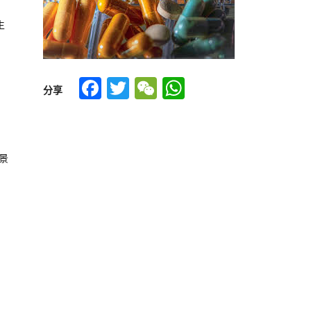
生
Facebook
Twitter
WeChat
WhatsApp
分享
景