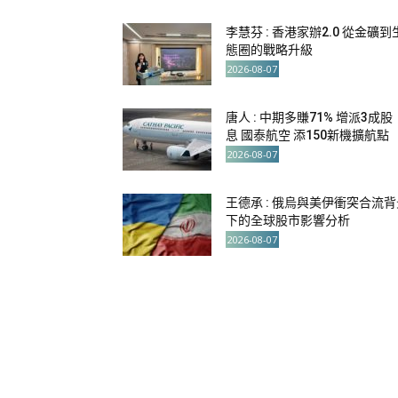
李慧芬 : 香港家辦2.0 從金礦到
態圈的戰略升級
2026-08-07
唐人 : 中期多賺71% 增派3成股
息 國泰航空 添150新機擴航點
2026-08-07
王德承 : 俄烏與美伊衝突合流背
下的全球股市影響分析
2026-08-07