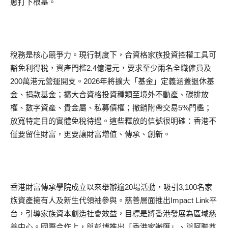
態打下根基。
稅務是核心競爭力。現行制度下，合資格家族投資控權工具可
豁免利得稅，資產門檻2.4億港元，要求至少兩名全職僱員及
200萬港元營運開支。2026年將擴大「基金」定義涵蓋退休基
金、捐款基金；擴大合資格投資種類至境外不動產、碳排放
權、數字資產、貴金屬、私募債權；撤銷附帶交易5%門檻；
放寬特定目的實體免稅待遇。這些釋放的信號很明確：香港不
僅要留住財富，更要讓財富增值、傳承、創新。
香港財富傳承學院成立以來舉辦逾20場活動，吸引3,100名家
族資產擁有人及新生代領袖參與。慈善層面推出Impact Link平
台，引導家族資本創造社會效益，目標是將香港發展為區域慈
善中心。國際合作上，與彭博推出「香港家辦匯」、與阿聯酋