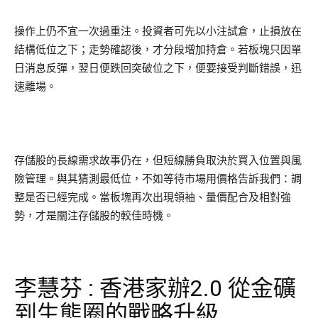
操作上仍不宜一次過重注。投資者可先以小注試倉，止損放在
結構低位之下；走勢確認後，才分段增加持倉。若板塊只因單
日消息反彈，翌日便跌回突破位之下，便要接受判斷錯誤，迅
速離場。
存儲股的長線需求故事仍在，但短線勝負取決於買入位置與風
險管理。與其猜測最低位，不如等待市場用價格告訴我們：調
整是否已經完成。當板塊再次出現領袖、量價配合及相對強
勢，才是關注存儲股的較佳時機。
李慧芬 : 香港家辦2.0 從金礦
到生態圈的戰略升級