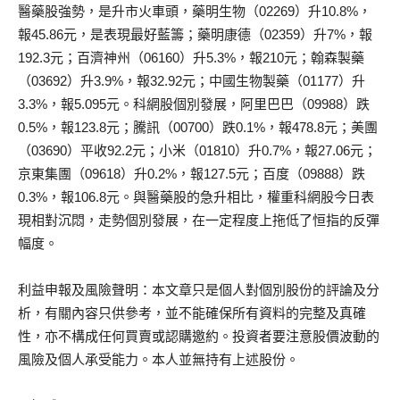
醫藥股強勢，是升市火車頭，藥明生物（02269）升10.8%，
報45.86元，是表現最好藍籌；藥明康德（02359）升7%，報
192.3元；百濟神州（06160）升5.3%，報210元；翰森製藥
（03692）升3.9%，報32.92元；中國生物製藥（01177）升
3.3%，報5.095元。科網股個別發展，阿里巴巴（09988）跌
0.5%，報123.8元；騰訊（00700）跌0.1%，報478.8元；美團
（03690）平收92.2元；小米（01810）升0.7%，報27.06元；
京東集團（09618）升0.2%，報127.5元；百度（09888）跌
0.3%，報106.8元。與醫藥股的急升相比，權重科網股今日表
現相對沉悶，走勢個別發展，在一定程度上拖低了恒指的反彈
幅度。
利益申報及風險聲明：本文章只是個人對個別股份的評論及分
析，有關內容只供參考，並不能確保所有資料的完整及真確
性，亦不構成任何買賣或認購邀約。投資者要注意股價波動的
風險及個人承受能力。本人並無持有上述股份。