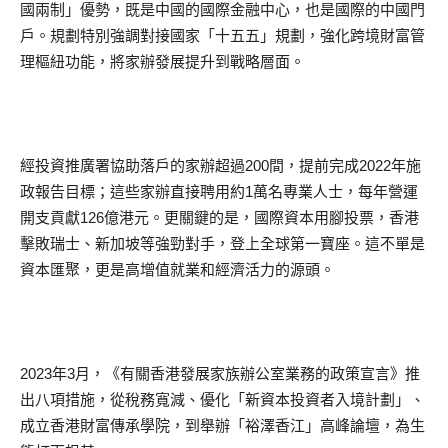
國兩制」優勢，既是中國的國際金融中心，也是國際的中國門
戶。規劃特別強調對接國家「十五五」規劃，強化跨境財富管
理樞紐功能，將家辦發展提升到戰略層面。
經投資推廣署協助落戶的家辦超過200間，提前完成2022年施
政報告目標；這些家辦直接聘用約1萬名專業人士，每年營運
開支貢獻126億港元。更關鍵的是，國際資本用腳投票，香港
擊敗瑞士、新加坡等強勁對手，登上全球第一寶座。這不單是
資本匯聚，更是高增值就業和經濟活力的源頭。
2023年3月，《有關香港發展家族辦公室業務的政策宣言》推
出八項措施，從稅務寬減、優化「新資本投資者入境計劃」、
成立香港財富傳承學院，到舉辦「裕澤香江」高峰論壇，為生