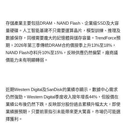
存儲產業主要包括DRAM、NAND Flash、企業級SSD及大容
量硬碟。人工智能基建不只需要運算晶片，模型訓練、推理及
數據保存，同樣需要龐大的記憶體與儲存容量。TrendForce預
期，2026年第三季傳統DRAM合約價按季上升13%至18%，
NAND Flash亦料升10%至15%，反映供應仍然偏緊，廠商議
價能力未有明顯轉弱。
近期Western Digital及SanDisk的業績亦顯示，數據中心需求
仍然強勁。Western Digital季度收入按年增長44%，但股價在
業績公布後仍然下跌，反映部分股份過去累積升幅太大，即使
業績勝預期，只要前景指引未能帶來更大驚喜，市場仍可能選
擇獲利。