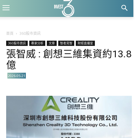
首頁
360股市資訊
360股市資訊
專家分析
文章
智者見智
財經直播室
張智威 : 創想三維集資約13.8
億
2026-05-21