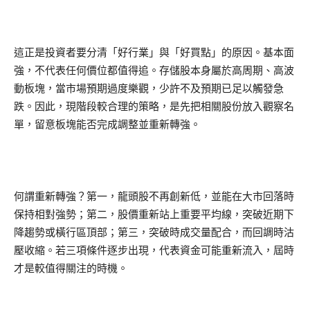
這正是投資者要分清「好行業」與「好買點」的原因。基本面
強，不代表任何價位都值得追。存儲股本身屬於高周期、高波
動板塊，當市場預期過度樂觀，少許不及預期已足以觸發急
跌。因此，現階段較合理的策略，是先把相關股份放入觀察名
單，留意板塊能否完成調整並重新轉強。
何謂重新轉強？第一，龍頭股不再創新低，並能在大市回落時
保持相對強勢；第二，股價重新站上重要平均線，突破近期下
降趨勢或橫行區頂部；第三，突破時成交量配合，而回調時沽
壓收縮。若三項條件逐步出現，代表資金可能重新流入，屆時
才是較值得關注的時機。