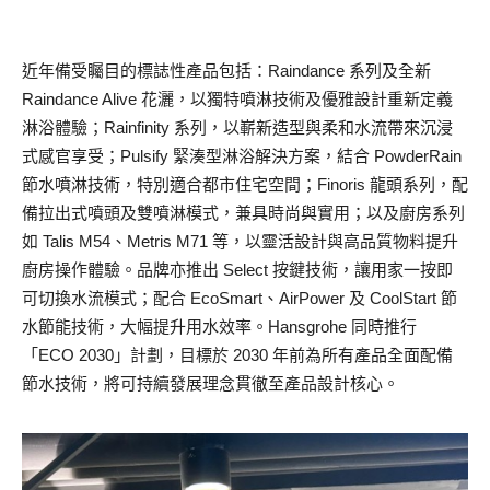
近年備受矚目的標誌性產品包括：Raindance 系列及全新
Raindance Alive 花灑，以獨特噴淋技術及優雅設計重新定義
淋浴體驗；Rainfinity 系列，以嶄新造型與柔和水流帶來沉浸
式感官享受；Pulsify 緊湊型淋浴解決方案，結合 PowderRain
節水噴淋技術，特別適合都市住宅空間；Finoris 龍頭系列，配
備拉出式噴頭及雙噴淋模式，兼具時尚與實用；以及廚房系列
如 Talis M54、Metris M71 等，以靈活設計與高品質物料提升
廚房操作體驗。品牌亦推出 Select 按鍵技術，讓用家一按即
可切換水流模式；配合 EcoSmart、AirPower 及 CoolStart 節
水節能技術，大幅提升用水效率。Hansgrohe 同時推行
「ECO 2030」計劃，目標於 2030 年前為所有產品全面配備
節水技術，將可持續發展理念貫徹至產品設計核心。