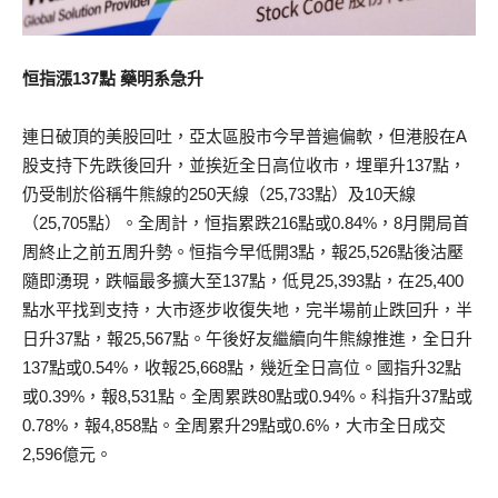
恒指漲137點 藥明系急升
連日破頂的美股回吐，亞太區股市今早普遍偏軟，但港股在A
股支持下先跌後回升，並挨近全日高位收市，埋單升137點，
仍受制於俗稱牛熊線的250天線（25,733點）及10天線
（25,705點）。全周計，恒指累跌216點或0.84%，8月開局首
周終止之前五周升勢。恒指今早低開3點，報25,526點後沽壓
隨即湧現，跌幅最多擴大至137點，低見25,393點，在25,400
點水平找到支持，大市逐步收復失地，完半場前止跌回升，半
日升37點，報25,567點。午後好友繼續向牛熊線推進，全日升
137點或0.54%，收報25,668點，幾近全日高位。國指升32點
或0.39%，報8,531點。全周累跌80點或0.94%。科指升37點或
0.78%，報4,858點。全周累升29點或0.6%，大市全日成交
2,596億元。