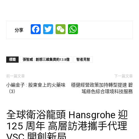
Facebook
Twitter
WeChat
WhatsApp
分享
標籤
張智威 : 創想三維集資約13.8億
智者見智
前一篇文章
下一篇文章
小編金子 : 股東會上的火藥味
穩健經營政策加持轉型提速 碧
（3）
瑤綠色綜合環境科技服務
全球衛浴龍頭 Hansgrohe 迎
125 周年 高層訪港攜手代理
VSC 開創新局