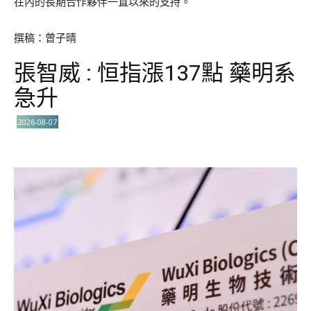
在內的長期合作夥伴一直以來的支持。
撰稿：曾子晴
張智威 : 恒指漲137點 藥明系
急升
2026-08-07