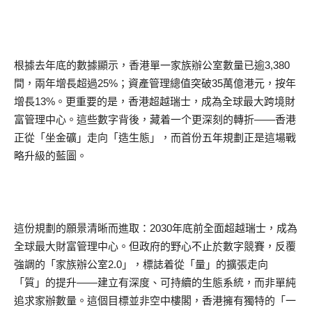
根據去年底的數據顯示，香港單一家族辦公室數量已逾3,380
間，兩年增長超過25%；資產管理總值突破35萬億港元，按年
增長13%。更重要的是，香港超越瑞士，成為全球最大跨境財
富管理中心。這些數字背後，藏着一个更深刻的轉折——香港
正從「坐金礦」走向「造生態」，而首份五年規劃正是這場戰
略升級的藍圖。
這份規劃的願景清晰而進取：2030年底前全面超越瑞士，成為
全球最大財富管理中心。但政府的野心不止於數字競賽，反覆
強調的「家族辦公室2.0」，標誌着從「量」的擴張走向
「質」的提升——建立有深度、可持續的生態系統，而非單純
追求家辦數量。這個目標並非空中樓閣，香港擁有獨特的「一