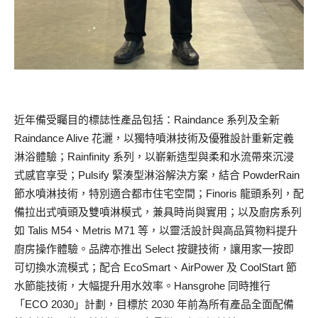
近年備受矚目的標誌性產品包括：Raindance 系列及全新
Raindance Alive 花灑，以獨特噴淋技術及優雅設計重新定義
淋浴體驗；Rainfinity 系列，以嶄新造型與柔和水流帶來沉浸
式感官享受；Pulsify 緊湊型淋浴解決方案，結合 PowderRain
節水噴淋技術，特別適合都市住宅空間；Finoris 龍頭系列，配
備拉出式噴頭及雙噴淋模式，兼具時尚與實用；以及廚房系列
如 Talis M54、Metris M71 等，以靈活設計與高品質物料提升
廚房操作體驗。品牌亦推出 Select 按鍵技術，讓用家一按即
可切換水流模式；配合 EcoSmart、AirPower 及 CoolStart 節
水節能技術，大幅提升用水效率。Hansgrohe 同時推行
「ECO 2030」計劃，目標於 2030 年前為所有產品全面配備