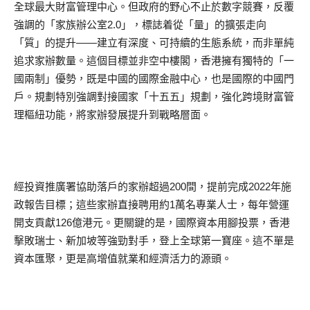
全球最大財富管理中心。但政府的野心不止於數字競賽，反覆
強調的「家族辦公室2.0」，標誌着從「量」的擴張走向
「質」的提升——建立有深度、可持續的生態系統，而非單純
追求家辦數量。這個目標並非空中樓閣，香港擁有獨特的「一
國兩制」優勢，既是中國的國際金融中心，也是國際的中國門
戶。規劃特別強調對接國家「十五五」規劃，強化跨境財富管
理樞紐功能，將家辦發展提升到戰略層面。
經投資推廣署協助落戶的家辦超過200間，提前完成2022年施
政報告目標；這些家辦直接聘用約1萬名專業人士，每年營運
開支貢獻126億港元。更關鍵的是，國際資本用腳投票，香港
擊敗瑞士、新加坡等強勁對手，登上全球第一寶座。這不單是
資本匯聚，更是高增值就業和經濟活力的源頭。