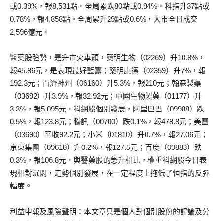
或0.39%，報8,531點。全周累跌80點或0.94%。科指升37點或
0.78%，報4,858點。全周累升29點或0.6%，大市全日成交
2,596億元。
醫藥股強勢，是升市火車頭，藥明生物（02269）升10.8%，
報45.86元，是表現最好藍籌；藥明康德（02359）升7%，報
192.3元；百濟神州（06160）升5.3%，報210元；翰森製藥
（03692）升3.9%，報32.92元；中國生物製藥（01177）升
3.3%，報5.095元。科網股個別發展，阿里巴巴（09988）跌
0.5%，報123.8元；騰訊（00700）跌0.1%，報478.8元；美團
（03690）平收92.2元；小米（01810）升0.7%，報27.06元；
京東集團（09618）升0.2%，報127.5元；百度（09888）跌
0.3%，報106.8元。與醫藥股的急升相比，權重科網股今日表
現相對沉悶，走勢個別發展，在一定程度上拖低了恒指的反彈
幅度。
利益申報及風險聲明：本文章只是個人對個別股份的評論及分