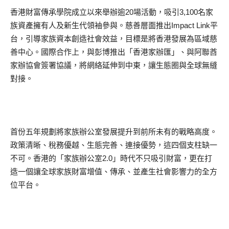
香港財富傳承學院成立以來舉辦逾20場活動，吸引3,100名家
族資產擁有人及新生代領袖參與。慈善層面推出Impact Link平
台，引導家族資本創造社會效益，目標是將香港發展為區域慈
善中心。國際合作上，與彭博推出「香港家辦匯」、與阿聯酋
家辦協會簽署協議，將網絡延伸到中東，讓生態圈與全球無縫
對接。
首份五年規劃將家族辦公室發展提升到前所未有的戰略高度。
政策清晰、稅務優越、生態完善、連接優勢，這四個支柱缺一
不可。香港的「家族辦公室2.0」時代不只吸引財富，更在打
造一個讓全球家族財富增值、傳承、並產生社會影響力的全方
位平台。