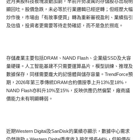
近月美股科技板塊波動加劇，早前升勢凌厲的存儲股亦出現明
顯回吐。股價急跌，未必等於行業邏輯已經逆轉；但經歷大幅
炒作後，市場由「有故事便買」轉為重新審視盈利、業績指引
及估值，投資者更需要等待走勢確認，而不是急於撈底。
存儲產業主要包括DRAM、NAND Flash、企業級SSD及大容
量硬碟。人工智能基建不只需要運算晶片，模型訓練、推理及
數據保存，同樣需要龐大的記憶體與儲存容量。TrendForce預
期，2026年第三季傳統DRAM合約價按季上升13%至18%，
NAND Flash亦料升10%至15%，反映供應仍然偏緊，廠商議
價能力未有明顯轉弱。
近期Western Digital及SanDisk的業績亦顯示，數據中心需求
仍然強勁。Western Digital季度收入按年增長44%，但股價在