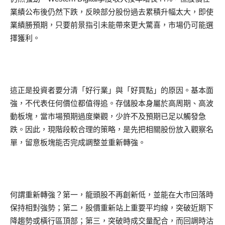
業績公布後仍然下跌，反映部分股份過去累積升幅太大，即使
業績勝預期，只要前景指引未能帶來更大驚喜，市場仍可能選
擇獲利。
這正是投資者要分清「好行業」與「好買點」的原因。基本面
強，不代表任何價位都值得追。存儲股本身屬於高周期、高波
動板塊，當市場預期過度樂觀，少許不及預期已足以觸發急
跌。因此，現階段較合理的策略，是先把相關股份放入觀察名
單，留意板塊能否完成調整並重新轉強。
何謂重新轉強？第一，龍頭股不再創新低，並能在大市回落時
保持相對強勢；第二，股價重新站上重要平均線，突破近期下
降趨勢或橫行區頂部；第三，突破時成交量配合，而回調時沽