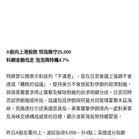
A股向上港股跌 恒指險守25,000
科網金融低走 泡泡瑪特飆4.7%
特朗普公開表示對談判「不滿意」，並在白宮會議上強調不會
達成「糟糕的協議」，堅持美方不會放鬆對伊朗的經濟制裁，
與德黑蘭要求停止襲擊及解除制裁的訴求明顯分歧。白宮同時
否認伊朗報道所指，協議包括伊朗與阿曼共同管理霍爾木茲海
峽。而路透社引述美國官員指，美軍襲擊伊朗境內一處對美軍
及海峽交通構成威脅的目標，顯示波斯灣局勢持續緊張。
昨日A股反覆向上，滬綜指收4,098，升4點；深證成分指數