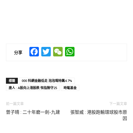
Facebook
Twitter
WeChat
WhatsApp
分享
標籤
000 科網金融低走 泡泡瑪特飆4.7%
唐人 : A股向上港股跌 恒指險守25
時髦基金
前一篇文章
下一篇文章
曾子晴 : 二十年磨一劍-九建
張智威 : 港股跑輸環球股市原
因