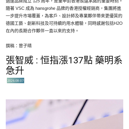
適逢品牌成立 125 周年，是重申對香港長遠承諾的重要時刻。
隨著 VSC 成為 hansgrohe 品牌的香港授權經銷商，集團將進
一步提升市場覆蓋，為客戶、設計師及專業夥伴帶來更優質的
德國工藝、創新科技及可持續的用水體驗，同時感謝包括H2O
在內的長期合作夥伴一直以來的支持。
撰稿：曾子晴
張智威 : 恒指漲137點 藥明系
急升
2026-08-07