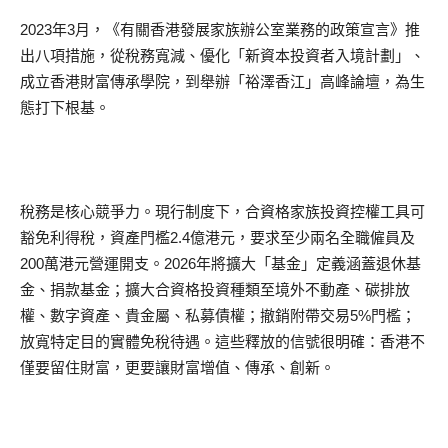
2023年3月，《有關香港發展家族辦公室業務的政策宣言》推
出八項措施，從稅務寬減、優化「新資本投資者入境計劃」、
成立香港財富傳承學院，到舉辦「裕澤香江」高峰論壇，為生
態打下根基。
稅務是核心競爭力。現行制度下，合資格家族投資控權工具可
豁免利得稅，資產門檻2.4億港元，要求至少兩名全職僱員及
200萬港元營運開支。2026年將擴大「基金」定義涵蓋退休基
金、捐款基金；擴大合資格投資種類至境外不動產、碳排放
權、數字資產、貴金屬、私募債權；撤銷附帶交易5%門檻；
放寬特定目的實體免稅待遇。這些釋放的信號很明確：香港不
僅要留住財富，更要讓財富增值、傳承、創新。