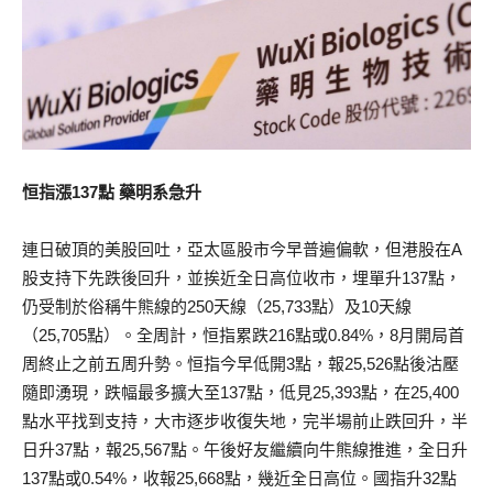
恒指漲137點 藥明系急升
連日破頂的美股回吐，亞太區股市今早普遍偏軟，但港股在A
股支持下先跌後回升，並挨近全日高位收市，埋單升137點，
仍受制於俗稱牛熊線的250天線（25,733點）及10天線
（25,705點）。全周計，恒指累跌216點或0.84%，8月開局首
周終止之前五周升勢。恒指今早低開3點，報25,526點後沽壓
隨即湧現，跌幅最多擴大至137點，低見25,393點，在25,400
點水平找到支持，大市逐步收復失地，完半場前止跌回升，半
日升37點，報25,567點。午後好友繼續向牛熊線推進，全日升
137點或0.54%，收報25,668點，幾近全日高位。國指升32點