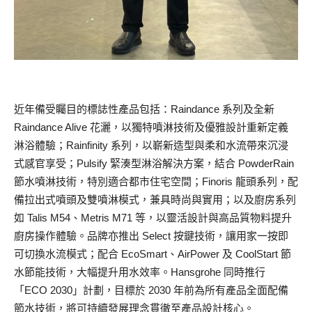
近年備受矚目的標誌性產品包括：Raindance 系列及全新
Raindance Alive 花灑，以獨特噴淋技術及優雅設計重新定義
淋浴體驗；Rainfinity 系列，以嶄新造型與柔和水流帶來沉浸
式感官享受；Pulsify 緊湊型淋浴解決方案，結合 PowderRain
節水噴淋技術，特別適合都市住宅空間；Finoris 龍頭系列，配
備拉出式噴頭及雙噴淋模式，兼具時尚與實用；以及廚房系列
如 Talis M54、Metris M71 等，以靈活設計與高品質物料提升
廚房操作體驗。品牌亦推出 Select 按鍵技術，讓用家一按即
可切換水流模式；配合 EcoSmart、AirPower 及 CoolStart 節
水節能技術，大幅提升用水效率。Hansgrohe 同時推行
「ECO 2030」計劃，目標於 2030 年前為所有產品全面配備
節水技術，將可持續發展理念貫徹至產品設計核心。