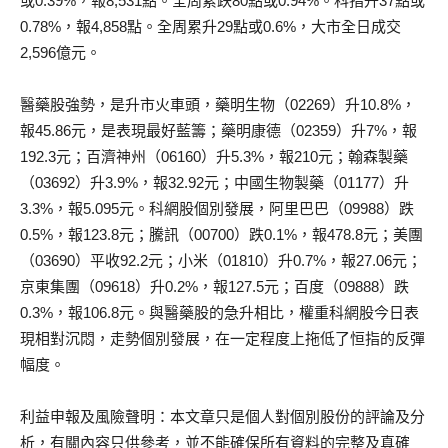
或0.39%，報8,531點。全周累跌80點或0.94%。科指升37點或
0.78%，報4,858點。全周累升29點或0.6%，大市全日成交
2,596億元。
醫藥股強勢，是升市火車頭，藥明生物（02269）升10.8%，
報45.86元，是表現最好藍籌；藥明康德（02359）升7%，報
192.3元；百濟神州（06160）升5.3%，報210元；翰森製藥
（03692）升3.9%，報32.92元；中國生物製藥（01177）升
3.3%，報5.095元。科網股個別發展，阿里巴巴（09988）跌
0.5%，報123.8元；騰訊（00700）跌0.1%，報478.8元；美團
（03690）平收92.2元；小米（01810）升0.7%，報27.06元；
京東集團（09618）升0.2%，報127.5元；百度（09888）跌
0.3%，報106.8元。與醫藥股的急升相比，權重科網股今日表
現相對沉悶，走勢個別發展，在一定程度上拖低了恒指的反彈
幅度。
利益申報及風險聲明：本文章只是個人對個別股份的評論及分
析，有關內容只供參考，並不能確保所有資料的完整及真確