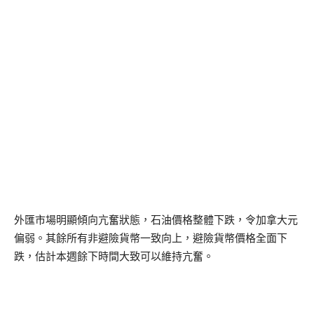
外匯市場明顯傾向亢奮狀態，石油價格整體下跌，令加拿大元
偏弱。其餘所有非避險貨幣一致向上，避險貨幣價格全面下
跌，估計本週餘下時間大致可以維持亢奮。