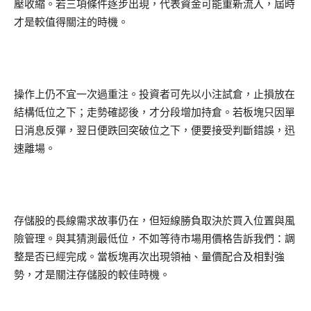
壓收縮。若三項條件逐步出現，代表資金可能重新流入，屆時
才是較值得關注的時機。
操作上仍不宜一次過重注。投資者可先以小注試倉，止損放在
結構低位之下；走勢確認後，才分段增加持倉。若板塊只因單
日消息反彈，翌日便跌回突破位之下，便要接受判斷錯誤，迅
速離場。
存儲股的長線需求故事仍在，但短線勝負取決於買入位置與風
險管理。與其猜測最低位，不如等待市場用價格告訴我們：調
整是否已經完成。當板塊再次出現領袖、量價配合及相對強
勢，才是關注存儲股的較佳時機。