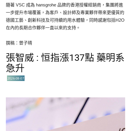
隨著 VSC 成為 hansgrohe 品牌的香港授權經銷商，集團將進
一步提升市場覆蓋，為客戶、設計師及專業夥伴帶來更優質的
德國工藝、創新科技及可持續的用水體驗，同時感謝包括H2O
在內的長期合作夥伴一直以來的支持。
撰稿：曾子晴
張智威 : 恒指漲137點 藥明系
急升
2026-08-07