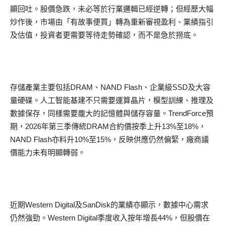
顯回吐。股價急跌，未必等於行業邏輯已經逆轉；但經歷大幅
炒作後，市場由「有故事便買」轉為重新審視盈利、業績指引
及估值，投資者更需要等待走勢確認，而不是急於撈底。
存儲產業主要包括DRAM、NAND Flash、企業級SSD及大容
量硬碟。人工智能基建不只需要運算晶片，模型訓練、推理及
數據保存，同樣需要龐大的記憶體與儲存容量。TrendForce預
期，2026年第三季傳統DRAM合約價按季上升13%至18%，
NAND Flash亦料升10%至15%，反映供應仍然偏緊，廠商議
價能力未有明顯轉弱。
近期Western Digital及SanDisk的業績亦顯示，數據中心需求
仍然強勁。Western Digital季度收入按年增長44%，但股價在