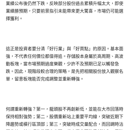
業績公布後仍然下跌，反映部分股份過去累積升幅太大，即使
業績勝預期，只要前景指引未能帶來更大驚喜，市場仍可能選
擇獲利。
這正是投資者要分清「好行業」與「好買點」的原因。基本面
強，不代表任何價位都值得追。存儲股本身屬於高周期、高波
動板塊，當市場預期過度樂觀，少許不及預期已足以觸發急
跌。因此，現階段較合理的策略，是先把相關股份放入觀察名
單，留意板塊能否完成調整並重新轉強。
何謂重新轉強？第一，龍頭股不再創新低，並能在大市回落時
保持相對強勢；第二，股價重新站上重要平均線，突破近期下
降趨勢或橫行區頂部；第三，突破時成交量配合，而回調時沽