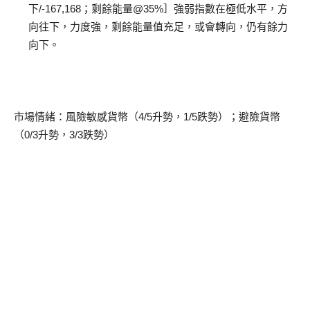
下/-167,168；剩餘能量@35%］強弱指數在極低水平，方
向往下，力度強，剩餘能量值充足，或會轉向，仍有餘力
向下。
市場情緒：風險敏感貨幣（4/5升勢，1/5跌勢）；避險貨幣
（0/3升勢，3/3跌勢）