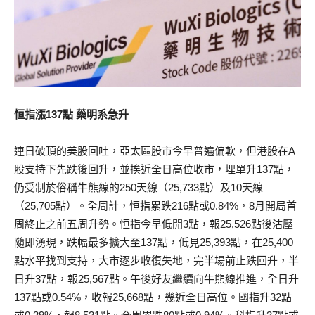
恒指漲137點 藥明系急升
連日破頂的美股回吐，亞太區股市今早普遍偏軟，但港股在A
股支持下先跌後回升，並挨近全日高位收市，埋單升137點，
仍受制於俗稱牛熊線的250天線（25,733點）及10天線
（25,705點）。全周計，恒指累跌216點或0.84%，8月開局首
周終止之前五周升勢。恒指今早低開3點，報25,526點後沽壓
隨即湧現，跌幅最多擴大至137點，低見25,393點，在25,400
點水平找到支持，大市逐步收復失地，完半場前止跌回升，半
日升37點，報25,567點。午後好友繼續向牛熊線推進，全日升
137點或0.54%，收報25,668點，幾近全日高位。國指升32點