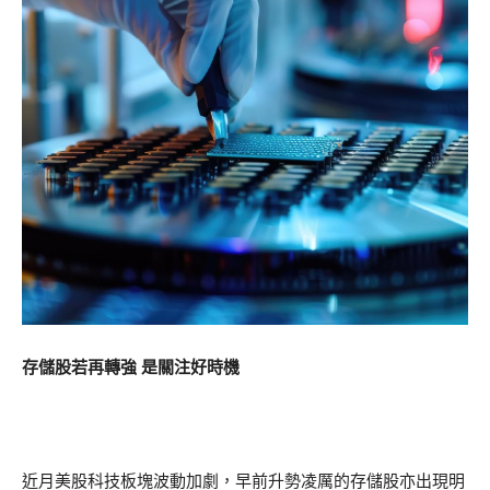
存儲股若再轉強 是關注好時機
近月美股科技板塊波動加劇，早前升勢凌厲的存儲股亦出現明