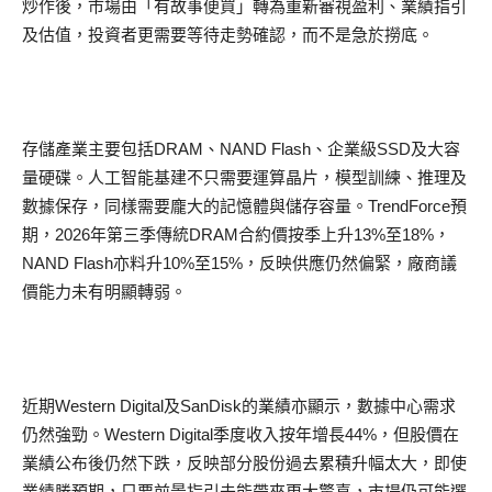
炒作後，市場由「有故事便買」轉為重新審視盈利、業績指引
及估值，投資者更需要等待走勢確認，而不是急於撈底。
存儲產業主要包括DRAM、NAND Flash、企業級SSD及大容
量硬碟。人工智能基建不只需要運算晶片，模型訓練、推理及
數據保存，同樣需要龐大的記憶體與儲存容量。TrendForce預
期，2026年第三季傳統DRAM合約價按季上升13%至18%，
NAND Flash亦料升10%至15%，反映供應仍然偏緊，廠商議
價能力未有明顯轉弱。
近期Western Digital及SanDisk的業績亦顯示，數據中心需求
仍然強勁。Western Digital季度收入按年增長44%，但股價在
業績公布後仍然下跌，反映部分股份過去累積升幅太大，即使
業績勝預期，只要前景指引未能帶來更大驚喜，市場仍可能選