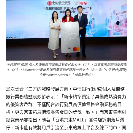
中信銀行(國際)個人及商務銀行業務總監袁妙齡女士（中）、京東集團副總裁秦碩先
生（右）、Mastercard香港及澳門董事總經理陳一芳女士（左）為「中信銀行(國際)
京東Mastercard®卡」主持啟動儀式。
是次契合了三方的戰略發展方向，中信銀行(國際)個人及商務
銀行業務總監袁妙齡表示：「新卡精準鎖定了具備成熟消費力
的優質客戶群，不僅配合該行發展高價值零售金融業務的目
標，更與京東拓展港澳零售版圖的步伐一致。」而京東集團副
總裁秦碩亦指出，隨著「香港京東MALL」實體店近期落戶灣
仔，新卡能有效將用戶引流至京東的線上平台及線下門市，同