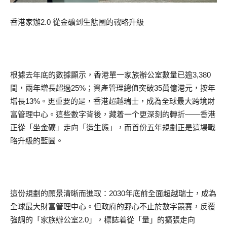
香港家辦2.0 從金礦到生態圈的戰略升級
根據去年底的數據顯示，香港單一家族辦公室數量已逾3,380
間，兩年增長超過25%；資產管理總值突破35萬億港元，按年
增長13%。更重要的是，香港超越瑞士，成為全球最大跨境財
富管理中心。這些數字背後，藏着一个更深刻的轉折——香港
正從「坐金礦」走向「造生態」，而首份五年規劃正是這場戰
略升級的藍圖。
這份規劃的願景清晰而進取：2030年底前全面超越瑞士，成為
全球最大財富管理中心。但政府的野心不止於數字競賽，反覆
強調的「家族辦公室2.0」，標誌着從「量」的擴張走向