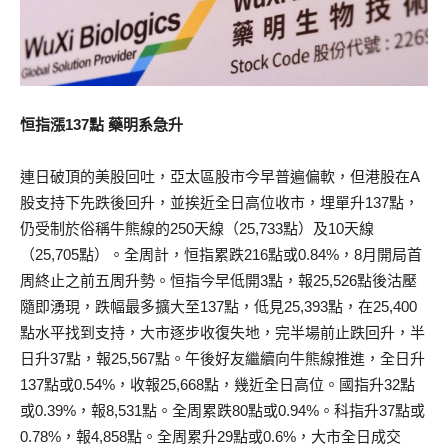
恒指漲137點 藥明系急升
連日破頂的美股回吐，亞太區股市今早普遍偏軟，但港股在A
股支持下先跌後回升，並挨近全日高位收市，埋單升137點，
仍受制於俗稱牛熊線的250天線（25,733點）及10天線
（25,705點）。全周計，恒指累跌216點或0.84%，8月開局首
周終止之前五周升勢。恒指今早低開3點，報25,526點後沽壓
隨即湧現，跌幅最多擴大至137點，低見25,393點，在25,400
點水平找到支持，大市逐步收復失地，完半場前止跌回升，半
日升37點，報25,567點。午後好友繼續向牛熊線推進，全日升
137點或0.54%，收報25,668點，幾近全日高位。國指升32點
或0.39%，報8,531點。全周累跌80點或0.94%。科指升37點或
0.78%，報4,858點。全周累升29點或0.6%，大市全日成交