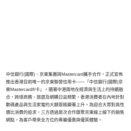
中信銀行(國際)、京東集團與Mastercard攜手合作，正式宣佈
推出香港目前唯一的京東聯營信用卡——「中信銀行(國際)京
東Mastercard®卡」。隨著中港兩地在經濟與生活上的持續融
合，跨境商務、旅遊及網購日益頻繁，香港消費者在內地針對
數碼產品與生活家電的大額簽賬顯著上升。為迎合大眾對高性
價比消費的追求，三方透過是次合作匯聚京東線上線下的銷售
網點，為客戶帶來全方位的專屬優惠與優質體驗。