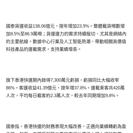
國泰貨運收益138.06億元，按年增加23.9%。整體載貨噸數增
加8.5%至86.9萬噸；貨運運力的需求持續殷切，尤其是網絡內
的主要航線。數據中心行業及人工智能熱潮，帶動相關高價值
科技產品的運載需求，支持業績增長。
旗下香港快運期內錄得7,300萬元虧損，虧損同比大幅收窄
86%。客運收益41.39億元，按年增37.8%。運載乘客共420萬
人次，平均每日載客約2.3萬人次，較去年同期增加9.8%。
國泰指，香港快運的財務表現大幅改善，正邁向業績轉虧為盈