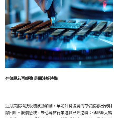
存儲股若再轉強 是關注好時機
近月美股科技板塊波動加劇，早前升勢凌厲的存儲股亦出現明
顯回吐。股價急跌，未必等於行業邏輯已經逆轉；但經歷大幅