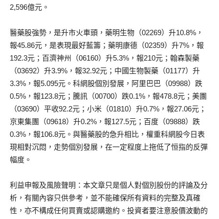
2,596億元。
醫藥股強勢，是升市火車頭，藥明生物（02269）升10.8%，
報45.86元，是表現最好藍籌；藥明康德（02359）升7%，報
192.3元；百濟神州（06160）升5.3%，報210元；翰森製藥
（03692）升3.9%，報32.92元；中國生物製藥（01177）升
3.3%，報5.095元。科網股個別發展，阿里巴巴（09988）跌
0.5%，報123.8元；騰訊（00700）跌0.1%，報478.8元；美團
（03690）平收92.2元；小米（01810）升0.7%，報27.06元；
京東集團（09618）升0.2%，報127.5元；百度（09888）跌
0.3%，報106.8元。與醫藥股的急升相比，權重科網股今日表
現相對沉悶，走勢個別發展，在一定程度上拖低了恒指的反彈
幅度。
利益申報及風險聲明：本文章只是個人對個別股份的評論及分
析，有關內容只供參考，並不能確保所有資料的完整及真確
性，亦不構成任何買賣或認購邀約。投資者要注意股價波動的