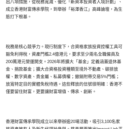
出八項措施，從稅務寬減、優化「新資本投資者入境計劃」、
成立香港財富傳承學院，到舉辦「裕澤香江」高峰論壇，為生
態打下根基。
稅務是核心競爭力。現行制度下，合資格家族投資控權工具可
豁免利得稅，資產門檻2.4億港元，要求至少兩名全職僱員及
200萬港元營運開支。2026年將擴大「基金」定義涵蓋退休基
金、捐款基金；擴大合資格投資種類至境外不動產、碳排放
權、數字資產、貴金屬、私募債權；撤銷附帶交易5%門檻；
放寬特定目的實體免稅待遇。這些釋放的信號很明確：香港不
僅要留住財富，更要讓財富增值、傳承、創新。
香港財富傳承學院成立以來舉辦逾20場活動，吸引3,100名家
族資產擁有人及新生代領袖參與。慈善層面推出Impact Link平