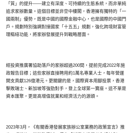
「質」的提升——建立有深度、可持續的生態系統，而非單純
追求家辦數量。這個目標並非空中樓閣，香港擁有獨特的「一
國兩制」優勢，既是中國的國際金融中心，也是國際的中國門
戶。規劃特別強調對接國家「十五五」規劃，強化跨境財富管
理樞紐功能，將家辦發展提升到戰略層面。
經投資推廣署協助落戶的家辦超過200間，提前完成2022年施
政報告目標；這些家辦直接聘用約1萬名專業人士，每年營運
開支貢獻126億港元。更關鍵的是，國際資本用腳投票，香港
擊敗瑞士、新加坡等強勁對手，登上全球第一寶座。這不單是
資本匯聚，更是高增值就業和經濟活力的源頭。
2023年3月，《有關香港發展家族辦公室業務的政策宣言》推