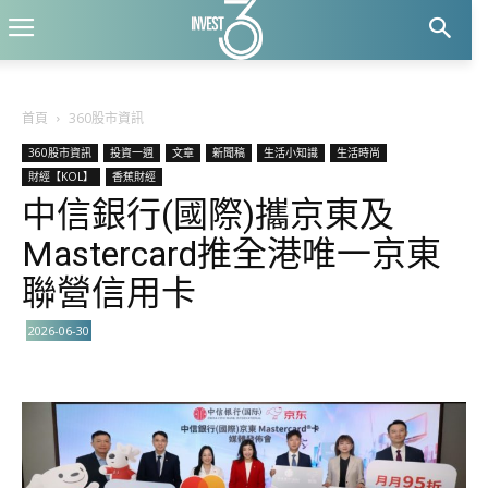
首頁
360股市資訊
360股市資訊
投資一週
文章
新聞稿
生活小知識
生活時尚
財經【KOL】
香蕉財經
中信銀行(國際)攜京東及
Mastercard推全港唯一京東
聯營信用卡
2026-06-30