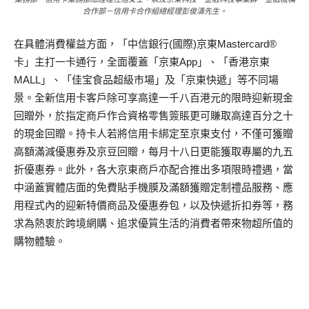
合作部－信用卡合作組總經理彭俊濤先生。
在具體消費權益方面，「中信銀行(國際)京東Mastercard®
卡」主打一卡通行，全面覆蓋「京東App」、「香港京東
MALL」、「佳宝食品超級市場」及「京東快遞」等不同場
景。全新信用卡客戶除可享高達一千八百港元的限時迎新現金
回贈外，於指定商戶作合資格零售簽賬更可賺取高達百分之十
的現金回贈。持卡人若將信用卡綁定至京東支付，不僅可獲贈
高額滿減優惠券及京豆回贈，每月十八日更能獲取專屬的九五
折優惠券。此外，各大京東商戶亦配合推出多項限時禮遇，當
中涵蓋實體店面的免費貼手機膜及滿額獲贈定制禮品服務、應
用程式內的迎新特價商品及優惠券包，以及快遞折扣券等，務
求為熱衷於跨境網購、追求優質生活的消費者帶來物超所值的
購物體驗。