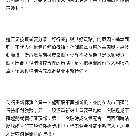
擇獲利。
這正是投資者要分清「好行業」與「好買點」的原因。基本面
強，不代表任何價位都值得追。存儲股本身屬於高周期、高波
動板塊，當市場預期過度樂觀，少許不及預期已足以觸發急
跌。因此，現階段較合理的策略，是先把相關股份放入觀察名
單，留意板塊能否完成調整並重新轉強。
何謂重新轉強？第一，龍頭股不再創新低，並能在大市回落時
保持相對強勢；第二，股價重新站上重要平均線，突破近期下
降趨勢或橫行區頂部；第三，突破時成交量配合，而回調時沽
壓收縮。若三項條件逐步出現，代表資金可能重新流入，屆時
才是較值得關注的時機。