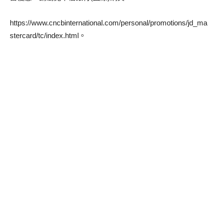
https://www.cncbinternational.com/personal/promotions/jd_ma
stercard/tc/index.html。