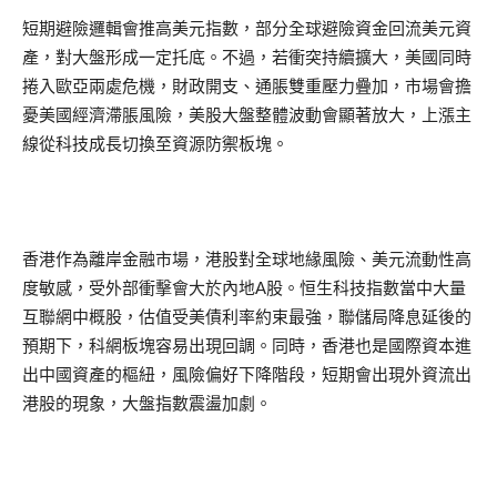
短期避險邏輯會推高美元指數，部分全球避險資金回流美元資
產，對大盤形成一定托底。不過，若衝突持續擴大，美國同時
捲入歐亞兩處危機，財政開支、通脹雙重壓力疊加，市場會擔
憂美國經濟滯脹風險，美股大盤整體波動會顯著放大，上漲主
線從科技成長切換至資源防禦板塊。
香港作為離岸金融市場，港股對全球地緣風險、美元流動性高
度敏感，受外部衝擊會大於內地A股。恒生科技指數當中大量
互聯網中概股，估值受美債利率約束最強，聯儲局降息延後的
預期下，科網板塊容易出現回調。同時，香港也是國際資本進
出中國資產的樞紐，風險偏好下降階段，短期會出現外資流出
港股的現象，大盤指數震盪加劇。