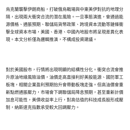
烏克蘭襲擊伊朗商船，打破俄烏戰場與中東美伊對抗的地理分
隔，出現兩大衝突合流的潛在風險。一旦事態演進，會通過能
源價格、通脹預期、聯儲局貨幣政策、跨境資本流動等鏈條衝
擊全球資本市場，美國、香港、中國內地股市將呈現差異化表
現。本文分析僅為邏輯推演，不構成投資建議。
對於美國股市，行情將出現明顯的結構性分化。衝突合流會推
升原油地緣風險溢價，油價走高直接利好美股能源、國防軍工
板塊，相關企業盈利預期抬升會帶動板塊走強。但高油價會重
新點燃通脹壓力，市場會下調聯儲局降息預期，甚至重新計價
加息可能性，美債收益率上行，對高估值的科技成長股形成壓
制，納斯達克指數承受較大回調壓力。