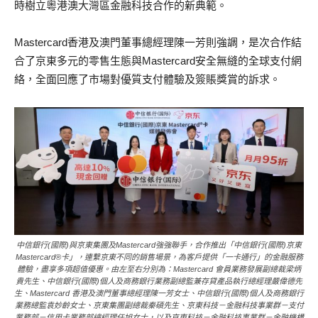
時樹立粵港澳大灣區金融科技合作的新典範。
Mastercard香港及澳門董事總經理陳一芳則強調，是次合作結
合了京東多元的零售生態與Mastercard安全無縫的全球支付網
絡，全面回應了市場對優質支付體驗及簽賬獎賞的訴求。
中信銀行(國際)與京東集團及Mastercard強強聯手，合作推出「中信銀行(國際)京東
Mastercard®卡」，連繫京東不同的銷售場景，為客戶提供「一卡通行」的金融服務
體驗，盡享多項超值優惠。由左至右分別為：Mastercard 會員業務發展副總裁梁炳
貴先生、中信銀行(國際)個人及商務銀行業務副總監兼存貸產品執行總經理嚴偉德先
生、Mastercard 香港及澳門董事總經理陳一芳女士、中信銀行(國際)個人及商務銀行
業務總監袁妙齡女士、京東集團副總裁秦碩先生、京東科技－金融科技事業群－支付
業務部－信用卡業務部總經理任旭女士，以及京東科技－金融科技事業群－金融機構