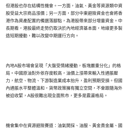
但港股也存在結構性機會。一方面，油氣、黃金等資源類中資
股受益大宗商品漲價；另一方面，部分中東避險資金也會將香
港作為資產配置的備選落腳點，為港股帶來部分增量資金。中
長期看，港股最終走勢仍取決於內地經濟基本面，地緣更多製
造短期擾動，難以改變中期運行方向。
內地A股市場會呈現「大盤受情緒擾動，板塊嚴重分化」的格
局。中國原油對外依存度較高，油價上漲帶來輸入性通脹壓
力，航空、物流、下游製造業成本抬升，盈利預期受損。但國
內通脹水平整體溫和，貨幣政策擁有獨立空間，不會跟隨海外
被迫收緊，A股很難出現全面熊市，更多是震盪格局。
機會集中在資源避險賽道：油氣開採、油服、黃金貴金屬、國