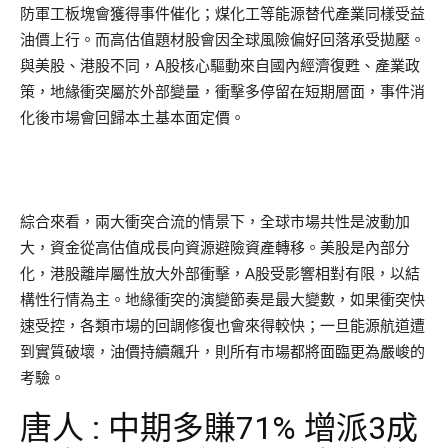
防軍工板塊會獲得事件催化；煤化工等能源替代產業同樣受益
油價上行。而高估值題材股會因全球風險偏好回落承受拋壓。
與美股、港股不同，A股核心驅動來自國內經濟復甦、產業政
策，地緣衝突屬於外部變量，衝擊多停留在短期層面，事件消
化後市場會回歸本土基本面定價。
綜合來看，兩大衝突合流的情景下，全球市場共性是波動加
大，資金從高估值成長向資源避險資產轉移。美股是內部分
化，港股離岸屬性放大外部衝擊，A股受影響相對有限，以結
構性行情為主。地緣衝突的演變節奏是最大變數，如果衝突快
速受控，各類市場的回調修復也會來得較快；一旦能源航道遭
到實質破壞，油價持續飆升，則所有市場都將面臨更為嚴峻的
考驗。
唐人 : 中期多賺71% 增派3成