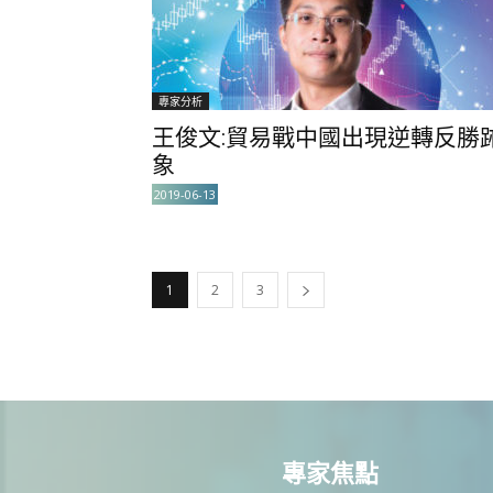
專家分析
王俊文:貿易戰中國出現逆轉反勝
象
2019-06-13
1
2
3
專家焦點