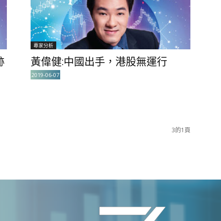
專家分析
跡
黃偉健:中國出手，港股無運行
2019-06-07
3的1頁