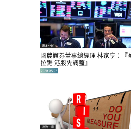
專家分析
國農證券董事總經理 林家亨：『
拉鋸 港股先調整』
2020-05-25
投資一週