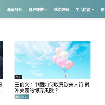
事
專家分析
財經雜誌
地產速遞
生活時尚
財
文章
日
王俊文：中國如何收買歐美人質 對
.
沖美國的博弈風險？
2020-08-27