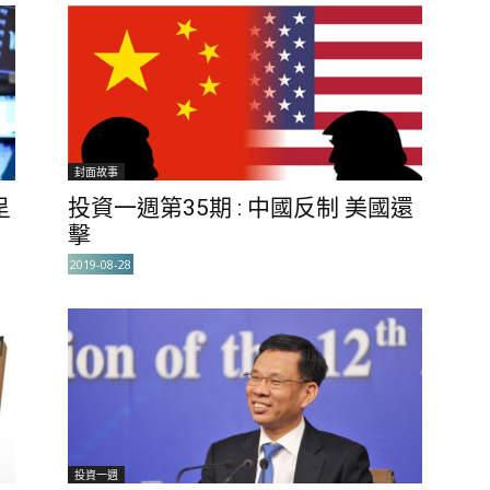
封面故事
呈
投資一週第35期 : 中國反制 美國還
擊
2019-08-28
投資一週