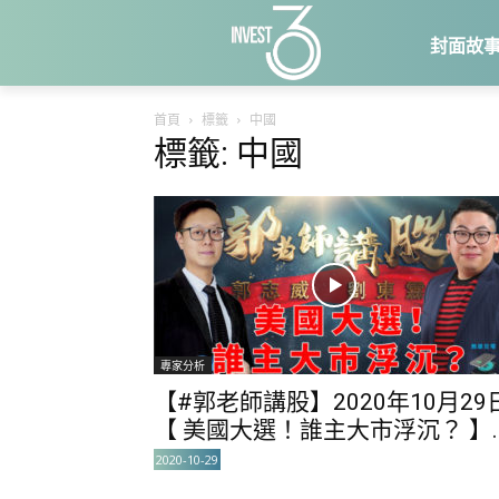
封面故
首頁
標籤
中國
標籤: 中國
專家分析
【#郭老師講股】2020年10月29
【 美國大選！誰主大市浮沉？ 】..
2020-10-29