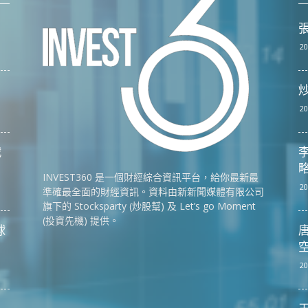
張
20
20
戰
李
略
INVEST360 是一個財經綜合資訊平台，給你最新最
20
準確最全面的財經資訊。資料由新新聞媒體有限公司
旗下的 Stocksparty (炒股幫) 及 Let’s go Moment
(投資先機) 提供。
球
唐
空
20