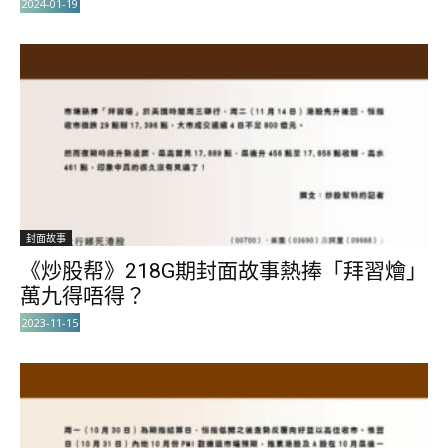
2024-01-19
封面故事
《炒股帮》218G期封面故事熱捧「拜習燴」
萬九得唔得？
2023-11-15