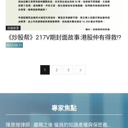
封面故事
《炒股帮》217V期封面故事:港股仲有得救!?
2023-08-31
1
2
3
專家焦點
陳景煌律師 : 離職之後 僱員的知識產權與保密義...