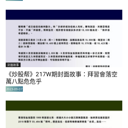
封面故事
《炒股帮》217W期封面故事：拜習會落空
萬八點危危乎
2023-09-07